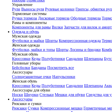
Наборы
Герметики
Управление
Рули
Выносы руля
Рулевые колонки
Грипсы, обмотки рул
Тормозные системы
Ручки тормоза
Дисковые тормоза
Ободные тормоза
Тормо
Рамы и компоненты
Компоненты для рамы
Вилки
Запчасти для вилок и амор
Одежда и обувь
Мужская одежда
Футболки и майки
Шорты
Компрессионная одежда
Термо
Женская одежда
Футболки, майки и топы
Шорты
Лосины и бриджи
Комб
Мужская обувь
Кроссовки
Кеды
Полуботинки
Сандалии
Шлепанцы
Бут
Головные уборы
Бейсболки
Банданы
Посмотреть все
Аксессуары
Солнцезащитные очки
Напульсники
Женская обувь
Кроссовки
Кеды
Полуботинки
Сандалии
Шлепанцы
Акв
Аксессуары для обуви
Носки
Шнурки
Стельки
Мешки для обуви
Средства для у
Аксессуары
Рюкзаки и сумки
Рюкзаки
Сумки
Компрессионные мешки
Герметичные м