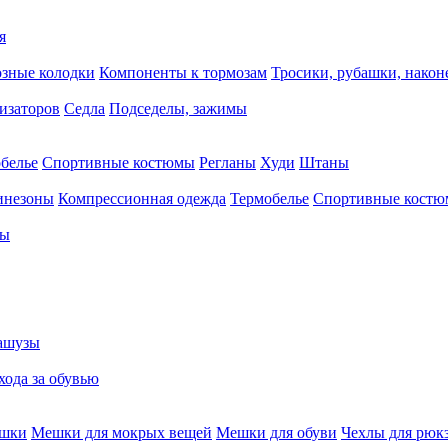
я
зные колодки
Компоненты к тормозам
Тросики, рубашки, нако
тизаторов
Седла
Подседелы, зажимы
белье
Спортивные костюмы
Регланы
Худи
Штаны
инезоны
Компрессионная одежда
Термобелье
Спортивные кост
сы
ашузы
хода за обувью
ешки
Мешки для мокрых вещей
Мешки для обуви
Чехлы для рюк