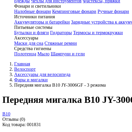
одежды
Чехлы для инструментов
Фастексы, пряжки
Фонари и светильники
Налобные фонари
Кемпинговые фонари
Ручные фонари
Источники питания
Аккумуляторы и батарейки
Зарядные устройства к аккум
Питьевые системы
Бутылки и фляги
Гидраторы
Термосы и термокружки
Аксессуары
Маски для сна
Стяжные ремни
Средства гигиены
Полотенца
Мыло
Шампуни и гели
Главная
Велоспорт
Аксессуары для велосипеда
Фары и мигалки
Передняя мигалка B10 JY-3006GF - 3 режима
Передняя мигалка B10 JY-300
B10
Отзывы (0)
Код товара: 001831