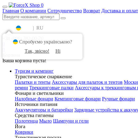
0
Главная
О компании
Сотрудничество
Возврат
Доставка и оплат
UA
|
RU
+38 (096) 282-00-70
Спробуємо українською?
0
0
Так, звісно!
Ні
Корзина
Ваша корзина пуста!
Туризм и кемпинг
Туристическое снаряжение
Палатки и тенты
Аксессуары для палаток и тентов
Моски
ремни
Треккинговые палки
Аксессуары к треккинговым 
Фонари и светильники
Налобные фонари
Кемпинговые фонари
Ручные фонари
Источники питания
Аккумуляторы и батарейки
Зарядные устройства к аккум
Средства гигиены
Полотенца
Мыло
Шампуни и гели
Йога
Коврики
Туристическая посуда