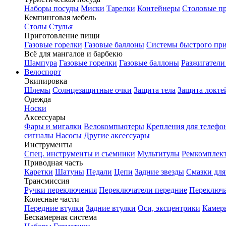
Наборы посуды
Миски
Тарелки
Контейнеры
Столовые п
Кемпинговая мебель
Столы
Стулья
Приготовление пищи
Газовые горелки
Газовые баллоны
Системы быстрого пр
Всё для мангалов и барбекю
Шампура
Газовые горелки
Газовые баллоны
Разжигатели
Велоспорт
Экипировка
Шлемы
Солнцезащитные очки
Защита тела
Защита локте
Одежда
Носки
Аксессуары
Фары и мигалки
Велокомпьютеры
Крепления для телефо
сигналы
Насосы
Другие аксессуары
Инструменты
Спец. инструменты и съемники
Мультитулы
Ремкомплек
Приводная часть
Каретки
Шатуны
Педали
Цепи
Задние звезды
Смазки для
Трансмиссия
Ручки переключения
Переключатели передние
Переключа
Колесные части
Передние втулки
Задние втулки
Оси, эксцентрики
Камер
Бескамерная система