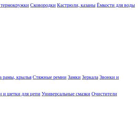
 термокружки
Сковородки
Кастрюли, казаны
Ёмкости для воды
а рамы, крылья
Стяжные ремни
Замки
Зеркала
Звонки и
 и щетки для цепи
Универсальные смазки
Очистители