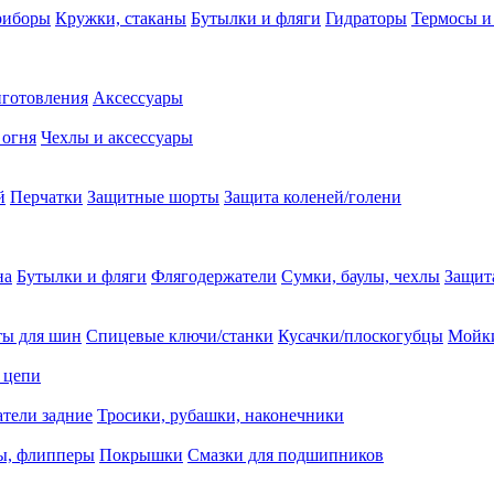
риборы
Кружки, стаканы
Бутылки и фляги
Гидраторы
Термосы и
иготовления
Аксессуары
 огня
Чехлы и аксессуары
й
Перчатки
Защитные шорты
Защита коленей/голени
на
Бутылки и фляги
Флягодержатели
Сумки, баулы, чехлы
Защит
ты для шин
Спицевые ключи/станки
Кусачки/плоскогубцы
Мойки
 цепи
тели задние
Тросики, рубашки, наконечники
ы, флипперы
Покрышки
Смазки для подшипников