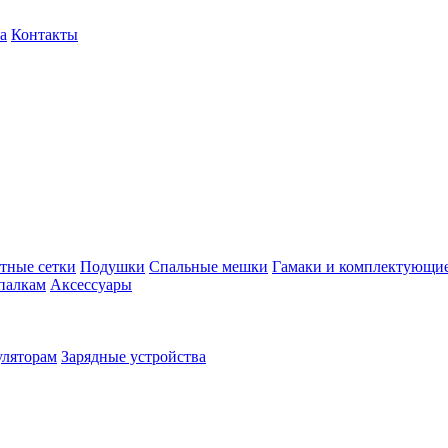
а
Контакты
тные сетки
Подушки
Спальные мешки
Гамаки и комплектующи
палкам
Аксессуары
уляторам
Зарядные устройства