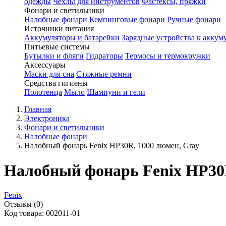
одежды
Чехлы для инструментов
Фастексы, пряжки
Фонари и светильники
Налобные фонари
Кемпинговые фонари
Ручные фонари
Источники питания
Аккумуляторы и батарейки
Зарядные устройства к аккум
Питьевые системы
Бутылки и фляги
Гидраторы
Термосы и термокружки
Аксессуары
Маски для сна
Стяжные ремни
Средства гигиены
Полотенца
Мыло
Шампуни и гели
Главная
Электроника
Фонари и светильники
Налобные фонари
Налобный фонарь Fenix HP30R, 1000 люмен, Gray
Налобный фонарь Fenix HP30R
Fenix
Отзывы (0)
Код товара: 002011-01