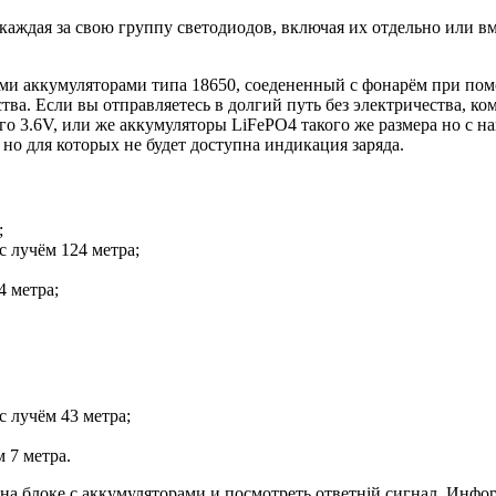
аждая за свою группу светодиодов, включая их отдельно или вме
ми аккумуляторами типа 18650, соедененный с фонарём при пом
ства. Если вы отправляетесь в долгий путь без электричества, 
3.6V, или же аккумуляторы LiFePO4 такого же размера но с на
о для которых не будет доступна индикация заряда.
;
с лучём 124 метра;
4 метра;
с лучём 43 метра;
м 7 метра.
на блоке с аккумуляторами и посмотреть ответній сигнал. Информ