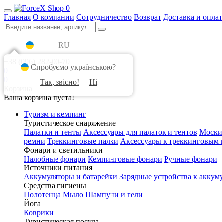
0
Главная
О компании
Сотрудничество
Возврат
Доставка и оплат
UA
|
RU
+38 (096) 282-00-70
Спробуємо українською?
0
0
Так, звісно!
Ні
Корзина
Ваша корзина пуста!
Туризм и кемпинг
Туристическое снаряжение
Палатки и тенты
Аксессуары для палаток и тентов
Моски
ремни
Треккинговые палки
Аксессуары к треккинговым 
Фонари и светильники
Налобные фонари
Кемпинговые фонари
Ручные фонари
Источники питания
Аккумуляторы и батарейки
Зарядные устройства к аккум
Средства гигиены
Полотенца
Мыло
Шампуни и гели
Йога
Коврики
Туристическая посуда