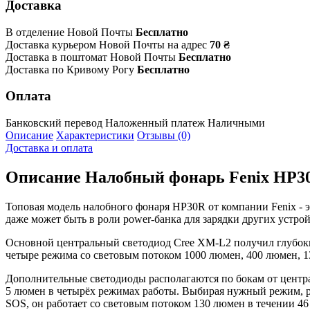
Доставка
В отделение Новой Почты
Бесплатно
Доставка курьером Новой Почты на адрес
70 ₴
Доставка в поштомат Новой Почты
Бесплатно
Доставка по Кривому Рогу
Бесплатно
Оплата
Банковский перевод
Наложенный платеж
Наличными
Описание
Характеристики
Отзывы (0)
Доставка и оплата
Описание
Налобный фонарь Fenix HP30
Топовая модель налобного фонаря HP30R от компании Fenix - э
даже может быть в роли power-банка для зарядки других устро
Основной центральный светодиод Cree XM-L2 получил глубоки
четыре режима со световым потоком 1000 люмен, 400 люмен, 13
Дополнительные светодиоды располагаются по бокам от центра
5 люмен в четырёх режимах работы. Выбирая нужный режим, рад
SOS, он работает со световым потоком 130 люмен в течении 46 