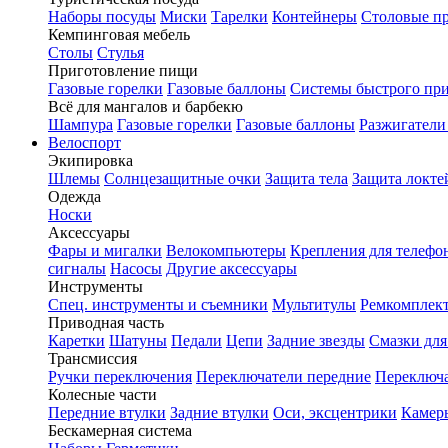
Наборы посуды
Миски
Тарелки
Контейнеры
Столовые п
Кемпинговая мебель
Столы
Стулья
Приготовление пищи
Газовые горелки
Газовые баллоны
Системы быстрого пр
Всё для мангалов и барбекю
Шампура
Газовые горелки
Газовые баллоны
Разжигатели
Велоспорт
Экипировка
Шлемы
Солнцезащитные очки
Защита тела
Защита локте
Одежда
Носки
Аксессуары
Фары и мигалки
Велокомпьютеры
Крепления для телефо
сигналы
Насосы
Другие аксессуары
Инструменты
Спец. инструменты и съемники
Мультитулы
Ремкомплек
Приводная часть
Каретки
Шатуны
Педали
Цепи
Задние звезды
Смазки для
Трансмиссия
Ручки переключения
Переключатели передние
Переключа
Колесные части
Передние втулки
Задние втулки
Оси, эксцентрики
Камер
Бескамерная система