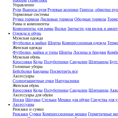
Наборы
Герметики
Управление
Рули
Выносы руля
Рулевые колонки
Грипсы, обмотки рул
Тормозные системы
Ручки тормоза
Дисковые тормоза
Ободные тормоза
Тормо
Рамы и компоненты
Компоненты для рамы
Вилки
Запчасти для вилок и амор
Одежда и обувь
Мужская одежда
Футболки и майки
Шорты
Компрессионная одежда
Термо
Женская одежда
Футболки, майки и топы
Шорты
Лосины и бриджи
Комб
Мужская обувь
Кроссовки
Кеды
Полуботинки
Сандалии
Шлепанцы
Бут
Головные уборы
Бейсболки
Банданы
Посмотреть все
Аксессуары
Солнцезащитные очки
Напульсники
Женская обувь
Кроссовки
Кеды
Полуботинки
Сандалии
Шлепанцы
Акв
Аксессуары для обуви
Носки
Шнурки
Стельки
Мешки для обуви
Средства для у
Аксессуары
Рюкзаки и сумки
Рюкзаки
Сумки
Компрессионные мешки
Герметичные м