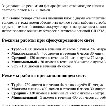
За управление режимами фонаря феникс отвечают две кнопки, к
световой поток в 1750 люмен.
За питание фонаря отвечает внешний блок с двумя комплектны
голове, и в тоже время обеспечить долгое время работы устрой
фирменные литий-ионные аккумуляторы с напряжением каждого 
использование обычных батареек с литиевой основой CR123A, н
Режимы работы при сфокусированном свете
Турбо
- 1000 люмен в течении 4х часов с лучём 202 метра
Максимальный
- 400 люмен в течении 6 часов 30 минут 
Средний
- 130 люмен в течении 21 часа с лучём 72 метра;
Минимальный
- 30 люмен в течении 83х часов с лучём 3
SOS
- 130 люмен в течении 46 чаcов.
Режимы работы при заполняющем свете
Турбо
- 750 люмен в течении 4х часов с лучём 61 метра;
Максимальный
- 400 люмен в течении 6 часов 30 минут 
Средний
- 130 люмен в течении 21 часа с лучём 27 метра;
Минимальный
- 5 люмен в течении 400-сот часов с лучё
Для контроля заряда аккумуляторов. достаточно нажать кнопку 