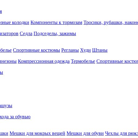
я
зные колодки
Компоненты к тормозам
Тросики, рубашки, нако
тизаторов
Седла
Подседелы, зажимы
белье
Спортивные костюмы
Регланы
Худи
Штаны
инезоны
Компрессионная одежда
Термобелье
Спортивные кост
сы
ашузы
хода за обувью
ешки
Мешки для мокрых вещей
Мешки для обуви
Чехлы для рюк