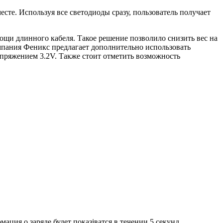
сте. Используя все светодиоды сразу, пользователь получает
ощи длинного кабеля. Такое решение позволило снизить вес на
компания Феникс предлагает дополнительно использовать
пряжением 3.2V. Также стоит отметить возможность
ация о заряде будет показіватся в течении 5 секунд.