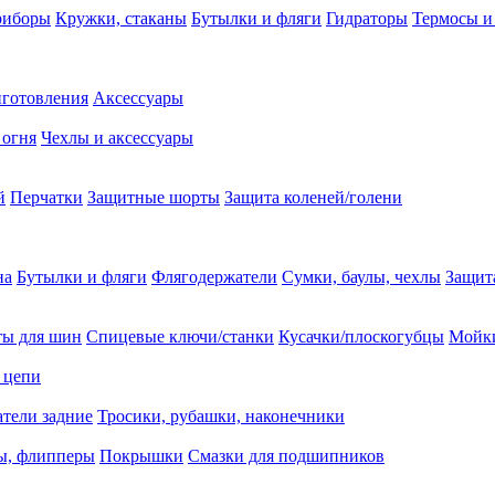
риборы
Кружки, стаканы
Бутылки и фляги
Гидраторы
Термосы и
иготовления
Аксессуары
 огня
Чехлы и аксессуары
й
Перчатки
Защитные шорты
Защита коленей/голени
на
Бутылки и фляги
Флягодержатели
Сумки, баулы, чехлы
Защит
ты для шин
Спицевые ключи/станки
Кусачки/плоскогубцы
Мойки
 цепи
тели задние
Тросики, рубашки, наконечники
ы, флипперы
Покрышки
Смазки для подшипников