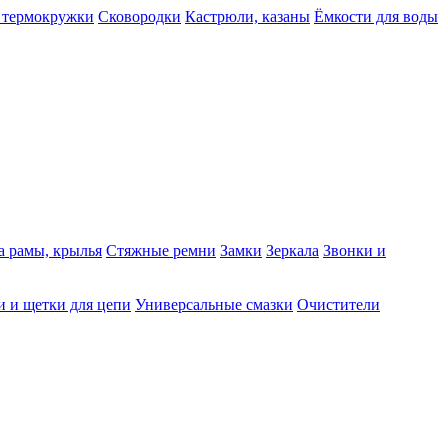
 термокружки
Сковородки
Кастрюли, казаны
Ёмкости для воды
а рамы, крылья
Стяжные ремни
Замки
Зеркала
Звонки и
 и щетки для цепи
Универсальные смазки
Очистители