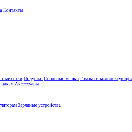
а
Контакты
тные сетки
Подушки
Спальные мешки
Гамаки и комплектующи
палкам
Аксессуары
уляторам
Зарядные устройства