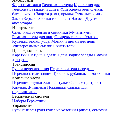
Аксессуары
Фары и мигалки
Велокомпьютеры
Крепления для
телефона
Бутылки и фляги
Флягодержатели
Сумки,
баулы, чехлы
Защита рамы, крылья
Стяжные ремни
Замки
Зеркала
Звонки и сигналы
Насосы
Другие
аксессуары
Инструменты
Спец. инструменты и съемники
Мультитулы
Ремкомплекты для шин
Спицевые ключи/станки
Кусачки/плоскогубцы
Мойки и щетки для цепи
Универсальные смазки
Очистители
Приводная часть
Каретки
Шатуны
Педали
Цепи
Задние звезды
Смазки
для цепи
Трансмиссия
Ручки переключения
Переключатели передние
Переключатели задние
Тросики, рубашки, наконечники
Колесные части
Передние втулки
Задние втулки
Оси, эксцентрики
Камеры, флипперы
Покрышки
Смазки для
подшипников
Бескамерная система
Наборы
Герметики
Управление
Рули
Выносы руля
Рулевые колонки
Грипсы, обмотки