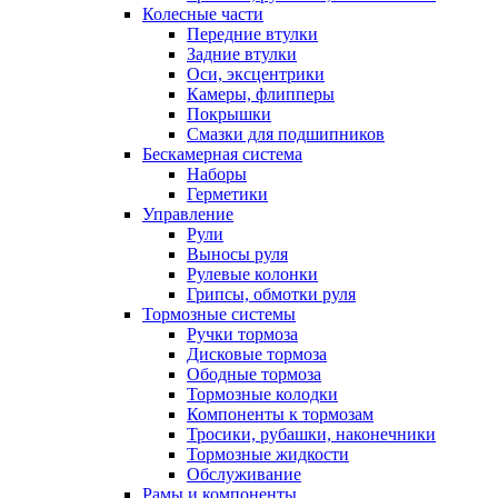
Колесные части
Передние втулки
Задние втулки
Оси, эксцентрики
Камеры, флипперы
Покрышки
Смазки для подшипников
Бескамерная система
Наборы
Герметики
Управление
Рули
Выносы руля
Рулевые колонки
Грипсы, обмотки руля
Тормозные системы
Ручки тормоза
Дисковые тормоза
Ободные тормоза
Тормозные колодки
Компоненты к тормозам
Тросики, рубашки, наконечники
Тормозные жидкости
Обслуживание
Рамы и компоненты