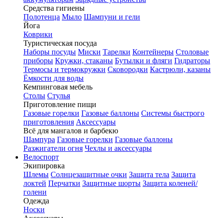
Средства гигиены
Полотенца
Мыло
Шампуни и гели
Йога
Коврики
Туристическая посуда
Наборы посуды
Миски
Тарелки
Контейнеры
Столовые
приборы
Кружки, стаканы
Бутылки и фляги
Гидраторы
Термосы и термокружки
Сковородки
Кастрюли, казаны
Ёмкости для воды
Кемпинговая мебель
Столы
Стулья
Приготовление пищи
Газовые горелки
Газовые баллоны
Системы быстрого
приготовления
Аксессуары
Всё для мангалов и барбекю
Шампура
Газовые горелки
Газовые баллоны
Разжигатели огня
Чехлы и аксессуары
Велоспорт
Экипировка
Шлемы
Солнцезащитные очки
Защита тела
Защита
локтей
Перчатки
Защитные шорты
Защита коленей/
голени
Одежда
Носки