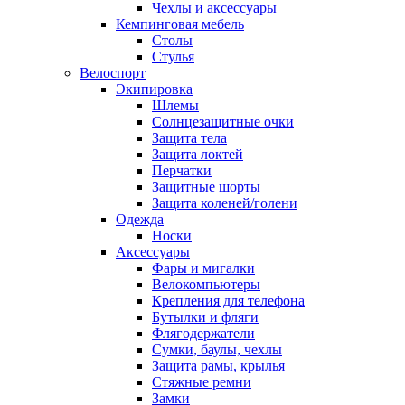
Чехлы и аксессуары
Кемпинговая мебель
Столы
Стулья
Велоспорт
Экипировка
Шлемы
Солнцезащитные очки
Защита тела
Защита локтей
Перчатки
Защитные шорты
Защита коленей/голени
Одежда
Носки
Аксессуары
Фары и мигалки
Велокомпьютеры
Крепления для телефона
Бутылки и фляги
Флягодержатели
Сумки, баулы, чехлы
Защита рамы, крылья
Стяжные ремни
Замки