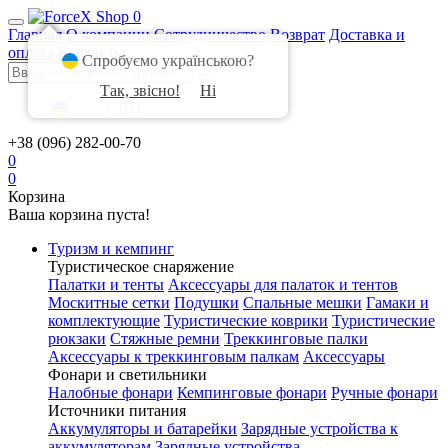
0
Главная
О компании
Сотрудничество
Возврат
Доставка и
оплата
Контакты
Спробуємо українською?
Так, звісно!
Ні
UA
|
RU
+38 (096) 282-00-70
0
0
Корзина
Ваша корзина пуста!
Туризм и кемпинг
Туристическое снаряжение
Палатки и тенты
Аксессуары для палаток и тентов
Москитные сетки
Подушки
Спальные мешки
Гамаки и
комплектующие
Туристические коврики
Туристические
рюкзаки
Стяжные ремни
Треккинговые палки
Аксессуары к треккинговым палкам
Аксессуары
Фонари и светильники
Налобные фонари
Кемпинговые фонари
Ручные фонари
Источники питания
Аккумуляторы и батарейки
Зарядные устройства к
аккумуляторам
Зарядные устройства