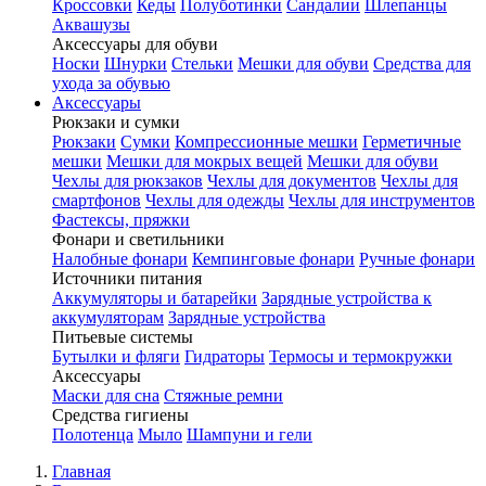
Кроссовки
Кеды
Полуботинки
Сандалии
Шлепанцы
Аквашузы
Аксессуары для обуви
Носки
Шнурки
Стельки
Мешки для обуви
Средства для
ухода за обувью
Аксессуары
Рюкзаки и сумки
Рюкзаки
Сумки
Компрессионные мешки
Герметичные
мешки
Мешки для мокрых вещей
Мешки для обуви
Чехлы для рюкзаков
Чехлы для документов
Чехлы для
смартфонов
Чехлы для одежды
Чехлы для инструментов
Фастексы, пряжки
Фонари и светильники
Налобные фонари
Кемпинговые фонари
Ручные фонари
Источники питания
Аккумуляторы и батарейки
Зарядные устройства к
аккумуляторам
Зарядные устройства
Питьевые системы
Бутылки и фляги
Гидраторы
Термосы и термокружки
Аксессуары
Маски для сна
Стяжные ремни
Средства гигиены
Полотенца
Мыло
Шампуни и гели
Главная