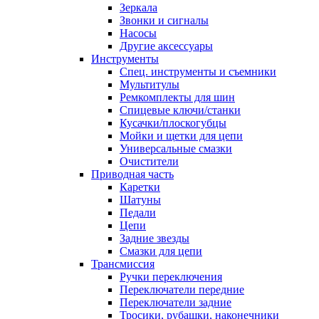
Зеркала
Звонки и сигналы
Насосы
Другие аксессуары
Инструменты
Спец. инструменты и съемники
Мультитулы
Ремкомплекты для шин
Спицевые ключи/станки
Кусачки/плоскогубцы
Мойки и щетки для цепи
Универсальные смазки
Очистители
Приводная часть
Каретки
Шатуны
Педали
Цепи
Задние звезды
Смазки для цепи
Трансмиссия
Ручки переключения
Переключатели передние
Переключатели задние
Тросики, рубашки, наконечники