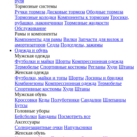
руля
Тормозные системы
Ручки тормоза
Дисковые тормоза
Ободные тормоза
Тормозные колодки
Компоненты к тормозам
Тросики,
рубашки, наконечники
Тормозные жидкости
Обслуживание
Рамы и компоненты
Компоненты для рамы
Вилки
Запчасти для вилок и
амортизаторов
Седла
Подседелы, зажимы
Одежда и обувь
Мужская одежда
Футболки и майки
Шорты
Компрессионная одежда
Термобелье
Спортивные костюмы
Регланы
Худи
Штаны
Женская одежда
Футболки, майки и топы
Шорты
Лосины и бриджи
Комбинезоны
Компрессионная одежда
Термобелье
Спортивные костюмы
Худи
Штаны
Мужская обувь
Кроссовки
Кеды
Полуботинки
Сандалии
Шлепанцы
Бутсы
Головные уборы
Бейсболки
Банданы
Посмотреть все
Аксессуары
Солнцезащитные очки
Напульсники
Женская обувь