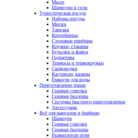
Мыло
Шампуни и гели
Туристическая посуда
Наборы посуды
Миски
Тарелки
Контейнеры
Столовые приборы
Кружки, стаканы
Бутылки и фляги
Гидраторы
Термосы и термокружки
Сковородки
Кастрюли, казаны
Ёмкости для воды
Приготовление пищи
Газовые горелки
Газовые баллоны
Системы быстрого приготовления
Аксессуары
Всё для мангалов и барбекю
Шампура
Газовые горелки
Газовые баллоны
Разжигатели огня