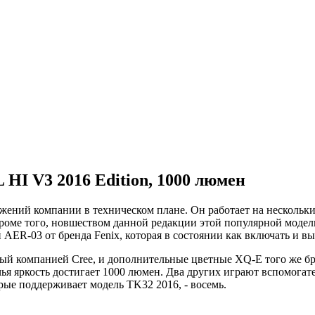
 HI V3 2016 Edition, 1000 люмен
жений компании в техническом плане. Он работает на нескольк
оме того, новшеством данной редакции этой популярной модели
 AER-03 от бренда Fenix, которая в состоянии как включать и в
й компанией Cree, и дополнительные цветные XQ-E того же бре
чья яркость достигает 1000 люмен. Два других играют вспомога
рые поддерживает модель TK32 2016, - восемь.