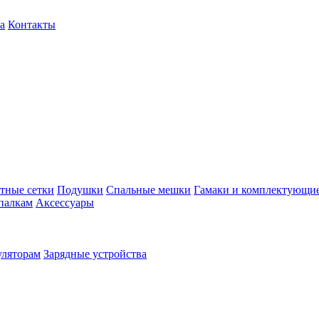
а
Контакты
тные сетки
Подушки
Спальные мешки
Гамаки и комплектующи
палкам
Аксессуары
уляторам
Зарядные устройства