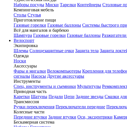
Наборы посуды
Миски
Тарелки
Контейнеры
Столовые п
Кемпинговая мебель
Столы
Стулья
Приготовление пищи
Газовые горелки
Газовые баллоны
Системы быстрого пр
Всё для мангалов и барбекю
Шампура
Газовые горелки
Газовые баллоны
Разжигатели
Велоспорт
Экипировка
Шлемы
Солнцезащитные очки
Защита тела
Защита локте
Одежда
Носки
Аксессуары
Фары и мигалки
Велокомпьютеры
Крепления для телефо
сигналы
Насосы
Другие аксессуары
Инструменты
Спец. инструменты и съемники
Мультитулы
Ремкомплек
Приводная часть
Каретки
Шатуны
Педали
Цепи
Задние звезды
Смазки для
Трансмиссия
Ручки переключения
Переключатели передние
Переключа
Колесные части
Передние втулки
Задние втулки
Оси, эксцентрики
Камер
Бескамерная система