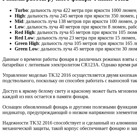
Turbo
: дальность луча 422 метра при яркости 1000 люмен
High
: дальность луча 245 метров при яркости 350 люмен, 
Mid
: дальность луча 138 метров при яркости 100 люмен, 
Low
: дальность луча 40 метров при яркости 8 люмен, раб
Red High
: дальность луча 65 метров при яркости 105 люм
Red Low
: дальность луча 23 метра при яркости 15 люмен,
Green High
: дальность луча 105 метров при яркости 165 
Green Low
: дальность луча 45 метров при яркости 30 люм
Данные о времени работы фонаря в различных режимах взяты с
батарейки с литиевым электролитом CR123A. Однако время рабо
Управление моделью TK32 2016 осуществляется двумя кнопками
подствольного, поскольку он способен работать с выносной та
Доступ к яркому белому свету и красному может быть мгнове
каждой из них остается в памяти фонаря.
Оснащен обновленный фонарь и другими полезными функциями.
индикатор, предупреждающий о низком напряжении элементов п
Надежности TK32 2016 способствует и сделанный из алюминия
механической защиты, такой корпус обеспечивает фонарю и за