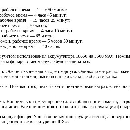
, рабочее время — 1 час 50 минут;
рабочее время — 4 часа 45 минут;
рабочее время — 15 часов 25 минут;
очее время — 170 часов;
ен, рабочее время — 4 часа 15 минут;
 рабочее время — 65 часов;
люмен, рабочее время — 5 часов 30 минут;
ен, рабочее время — 40 часов.
 учетом использования аккумулятора 18650 на 3500 мАч. Помим
ты фонаря в таком случае будет отличаться.
. Обе они вынесены в торец корпуса. Однако такое расположени
ктической кнопкой, имеющей две отдельные области клика.
нным. Помимо того, белый свет и цветные режимы разделены на
 Например, он имеет драйвер для стабилизации яркости, встро
итания. Все они помогают продлить срок эксплуатации фонаря 
 корпус фонаря. У него двойная конструкция стенок, а поверхн
щищенность от влаги уровня IPX-8.