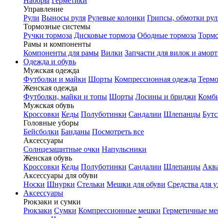
Наборы
Герметики
Управление
Рули
Выносы руля
Рулевые колонки
Грипсы, обмотки рул
Тормозные системы
Ручки тормоза
Дисковые тормоза
Ободные тормоза
Тормо
Рамы и компоненты
Компоненты для рамы
Вилки
Запчасти для вилок и амор
Одежда и обувь
Мужская одежда
Футболки и майки
Шорты
Компрессионная одежда
Термо
Женская одежда
Футболки, майки и топы
Шорты
Лосины и бриджи
Комб
Мужская обувь
Кроссовки
Кеды
Полуботинки
Сандалии
Шлепанцы
Бут
Головные уборы
Бейсболки
Банданы
Посмотреть все
Аксессуары
Солнцезащитные очки
Напульсники
Женская обувь
Кроссовки
Кеды
Полуботинки
Сандалии
Шлепанцы
Акв
Аксессуары для обуви
Носки
Шнурки
Стельки
Мешки для обуви
Средства для у
Аксессуары
Рюкзаки и сумки
Рюкзаки
Сумки
Компрессионные мешки
Герметичные м