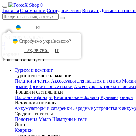
0
Главная
О компании
Сотрудничество
Возврат
Доставка и оплат
UA
|
RU
+38 (096) 282-00-70
Спробуємо українською?
0
0
Так, звісно!
Ні
Корзина
Ваша корзина пуста!
Туризм и кемпинг
Туристическое снаряжение
Палатки и тенты
Аксессуары для палаток и тентов
Моски
ремни
Треккинговые палки
Аксессуары к треккинговым 
Фонари и светильники
Налобные фонари
Кемпинговые фонари
Ручные фонари
Источники питания
Аккумуляторы и батарейки
Зарядные устройства к аккум
Средства гигиены
Полотенца
Мыло
Шампуни и гели
Йога
Коврики
Туристическая посуда