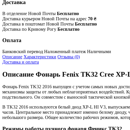
Доставка
В отделение Новой Почты
Бесплатно
Доставка курьером Новой Почты на адрес
70 ₴
Доставка в поштомат Новой Почты
Бесплатно
Доставка по Кривому Рогу
Бесплатно
Оплата
Банковский перевод
Наложенный платеж
Наличными
Описание
Характеристики
Отзывы (0)
Доставка и оплата
Описание
Фонарь Fenix TK32 Cree XP-L
Фонарь Fenix TK32 2016 выпущен с учетом самых новых дости
механизмы защиты от любых неблагоприятных воздействий. Кр
подствольного. Он совместим с выносной тактической кнопкой
В TK32 2016 используются белый диод XP-L HI V3, выпускаемы
часов. Центральное место принадлежит именно белому диоду, 
небольшого размера. Общее количество рабочих режимов, кото
Режимы работы ручного фонаря Феникс TK32