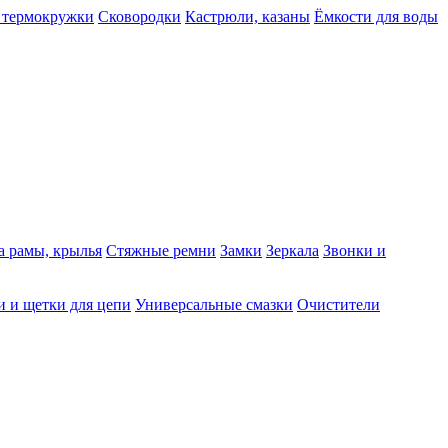
 термокружки
Сковородки
Кастрюли, казаны
Ёмкости для воды
а рамы, крылья
Стяжные ремни
Замки
Зеркала
Звонки и
 и щетки для цепи
Универсальные смазки
Очистители