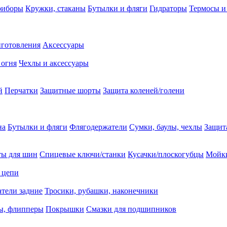
риборы
Кружки, стаканы
Бутылки и фляги
Гидраторы
Термосы и
иготовления
Аксессуары
 огня
Чехлы и аксессуары
й
Перчатки
Защитные шорты
Защита коленей/голени
на
Бутылки и фляги
Флягодержатели
Сумки, баулы, чехлы
Защит
ты для шин
Спицевые ключи/станки
Кусачки/плоскогубцы
Мойки
 цепи
тели задние
Тросики, рубашки, наконечники
ы, флипперы
Покрышки
Смазки для подшипников