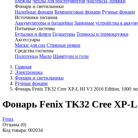
одежды
Чехлы для инструментов
Фастексы, пряжки
Фонари и светильники
Налобные фонари
Кемпинговые фонари
Ручные фонари
Источники питания
Аккумуляторы и батарейки
Зарядные устройства к аккум
Питьевые системы
Бутылки и фляги
Гидраторы
Термосы и термокружки
Аксессуары
Маски для сна
Стяжные ремни
Средства гигиены
Полотенца
Мыло
Шампуни и гели
Главная
Электроника
Фонари и светильники
Ручные фонари
Фонарь Fenix TK32 Cree XP-L HI V3 2016 Edition, 1000 л
Фонарь Fenix TK32 Cree XP-L 
Fenix
Отзывы (0)
Код товара: 002034