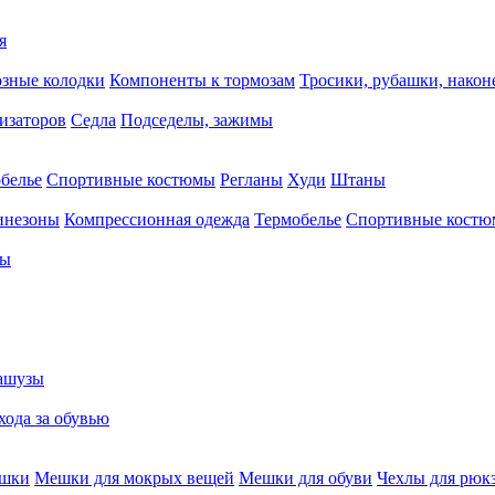
я
зные колодки
Компоненты к тормозам
Тросики, рубашки, нако
тизаторов
Седла
Подседелы, зажимы
белье
Спортивные костюмы
Регланы
Худи
Штаны
инезоны
Компрессионная одежда
Термобелье
Спортивные кост
сы
ашузы
хода за обувью
ешки
Мешки для мокрых вещей
Мешки для обуви
Чехлы для рюк