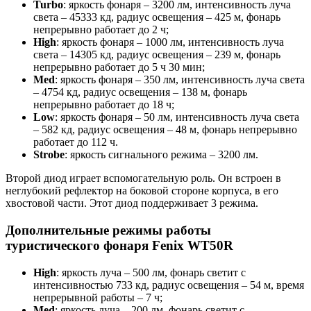
Turbo
: яркость фонаря – 3200 лм, интенсивность луча
света – 45333 кд, радиус освещения – 425 м, фонарь
непрерывно работает до 2 ч;
High
: яркость фонаря – 1000 лм, интенсивность луча
света – 14305 кд, радиус освещения – 239 м, фонарь
непрерывно работает до 5 ч 30 мин;
Med
: яркость фонаря – 350 лм, интенсивность луча света
– 4754 кд, радиус освещения – 138 м, фонарь
непрерывно работает до 18 ч;
Low
: яркость фонаря – 50 лм, интенсивность луча света
– 582 кд, радиус освещения – 48 м, фонарь непрерывно
работает до 112 ч.
Strobe
: яркость сигнального режима – 3200 лм.
Второй диод играет вспомогательную роль. Он встроен в
неглубокий рефлектор на боковой стороне корпуса, в его
хвостовой части. Этот диод поддерживает 3 режима.
Дополнительные режимы работы
туристического фонаря Fenix WT50R
High
: яркость луча – 500 лм, фонарь светит с
интенсивностью 733 кд, радиус освещения – 54 м, время
непрерывной работы – 7 ч;
Med
: яркость луча – 200 лм, фонарь светит с