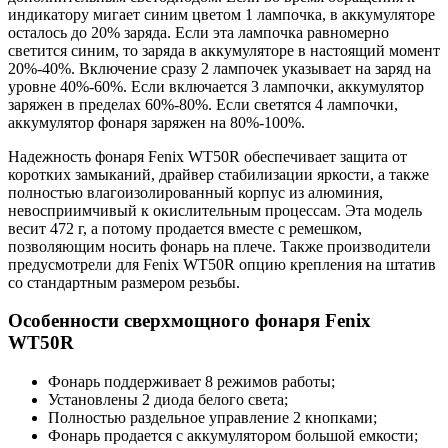
индикатору мигает синим цветом 1 лампочка, в аккумуляторе
осталось до 20% заряда. Если эта лампочка равномерно
светится синим, то заряда в аккумуляторе в настоящий момент
20%-40%. Включение сразу 2 лампочек указывает на заряд на
уровне 40%-60%. Если включается 3 лампочки, аккумулятор
заряжен в пределах 60%-80%. Если светятся 4 лампочки,
аккумулятор фонаря заряжен на 80%-100%.
Надежность фонаря Fenix WT50R обеспечивает защита от
коротких замыканий, драйвер стабилизации яркости, а также
полностью влагоизолированный корпус из алюминия,
невосприимчивый к окислительным процессам. Эта модель
весит 472 г, а потому продается вместе с ремешком,
позволяющим носить фонарь на плече. Также производители
предусмотрели для Fenix WT50R опцию крепления на штатив
со стандартным размером резьбы.
Особенности сверхмощного фонаря Fenix
WT50R
Фонарь поддерживает 8 режимов работы;
Установлены 2 диода белого света;
Полностью раздельное управление 2 кнопками;
Фонарь продается с аккумулятором большой емкости;