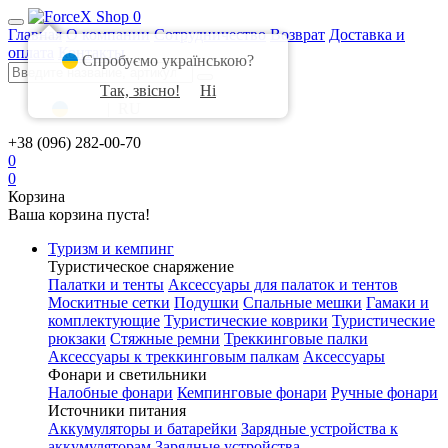
0
Главная
О компании
Сотрудничество
Возврат
Доставка и
оплата
Контакты
Спробуємо українською?
Так, звісно!
Ні
UA
|
RU
+38 (096) 282-00-70
0
0
Корзина
Ваша корзина пуста!
Туризм и кемпинг
Туристическое снаряжение
Палатки и тенты
Аксессуары для палаток и тентов
Москитные сетки
Подушки
Спальные мешки
Гамаки и
комплектующие
Туристические коврики
Туристические
рюкзаки
Стяжные ремни
Треккинговые палки
Аксессуары к треккинговым палкам
Аксессуары
Фонари и светильники
Налобные фонари
Кемпинговые фонари
Ручные фонари
Источники питания
Аккумуляторы и батарейки
Зарядные устройства к
аккумуляторам
Зарядные устройства