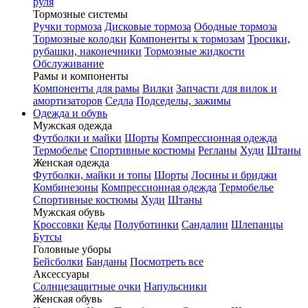
руля
Тормозные системы
Ручки тормоза
Дисковые тормоза
Ободные тормоза
Тормозные колодки
Компоненты к тормозам
Тросики,
рубашки, наконечники
Тормозные жидкости
Обслуживание
Рамы и компоненты
Компоненты для рамы
Вилки
Запчасти для вилок и
амортизаторов
Седла
Подседелы, зажимы
Одежда и обувь
Мужская одежда
Футболки и майки
Шорты
Компрессионная одежда
Термобелье
Спортивные костюмы
Регланы
Худи
Штаны
Женская одежда
Футболки, майки и топы
Шорты
Лосины и бриджи
Комбинезоны
Компрессионная одежда
Термобелье
Спортивные костюмы
Худи
Штаны
Мужская обувь
Кроссовки
Кеды
Полуботинки
Сандалии
Шлепанцы
Бутсы
Головные уборы
Бейсболки
Банданы
Посмотреть все
Аксессуары
Солнцезащитные очки
Напульсники
Женская обувь