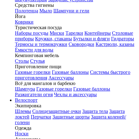
Средства гигиены
Полотенца
Мыло
Шампуни и гели
Йога
Коврики
Туристическая посуда
Наборы посуды
Миски
Тарелки
Контейнеры
Столовые
приборы
Кружки, стаканы
Бутылки и фляги
Гидраторы
Термосы и термокружки
Сковородки
Кастрюли, казаны
Ёмкости для воды
Кемпинговая мебель
Столы
Стулья
Приготовление пищи
Газовые горелки
Газовые баллоны
Системы быстрого
приготовления
Аксессуары
Всё для мангалов и барбекю
Шампура
Газовые горелки
Газовые баллоны
Разжигатели огня
Чехлы и аксессуары
Велоспорт
Экипировка
Шлемы
Солнцезащитные очки
Защита тела
Защита
локтей
Перчатки
Защитные шорты
Защита коленей/
голени
Одежда
Носки