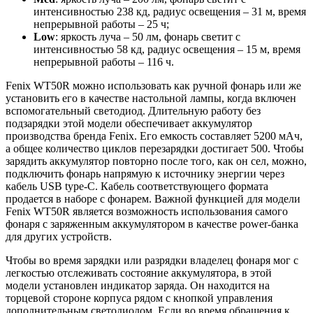
интенсивностью 238 кд, радиус освещения – 31 м, время
непрерывной работы – 25 ч;
Low
: яркость луча – 50 лм, фонарь светит с
интенсивностью 58 кд, радиус освещения – 15 м, время
непрерывной работы – 116 ч.
Fenix WT50R можно использовать как ручной фонарь или же
установить его в качестве настольной лампы, когда включен
вспомогательный светодиод. Длительную работу без
подзарядки этой модели обеспечивает аккумулятор
производства бренда Fenix. Его емкость составляет 5200 мАч,
а общее количество циклов перезарядки достигает 500. Чтобы
зарядить аккумулятор повторно после того, как он сел, можно,
подключить фонарь напрямую к источнику энергии через
кабель USB type-C. Кабель соответствующего формата
продается в наборе с фонарем. Важной функцией для модели
Fenix WT50R является возможность использования самого
фонаря с заряженным аккумулятором в качестве power-банка
для других устройств.
Чтобы во время зарядки или разрядки владелец фонаря мог с
легкостью отслеживать состояние аккумулятора, в этой
модели установлен индикатор заряда. Он находится на
торцевой стороне корпуса рядом с кнопкой управления
дополнительным светодиодом. Если во время обращения к