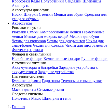
Кроссовки
Кеды
Полуботинки
Сандалии
Шлепанцы
Аквашузы
Аксессуары для обуви
Носки
Шнурки
Стельки
Мешки для обуви
Средства для
ухода за обувью
Аксессуары
Рюкзаки и сумки
Рюкзаки
Сумки
Компрессионные мешки
Герметичные
мешки
Мешки для мокрых вещей
Мешки для обуви
Чехлы для рюкзаков
Чехлы для документов
Чехлы для
смартфонов
Чехлы для одежды
Чехлы для инструментов
Фастексы, пряжки
Фонари и светильники
Налобные фонари
Кемпинговые фонари
Ручные фонари
Источники питания
Аккумуляторы и батарейки
Зарядные устройства к
аккумуляторам
Зарядные устройства
Питьевые системы
Бутылки и фляги
Гидраторы
Термосы и термокружки
Аксессуары
Маски для сна
Стяжные ремни
Средства гигиены
Полотенца
Мыло
Шампуни и гели
Главная