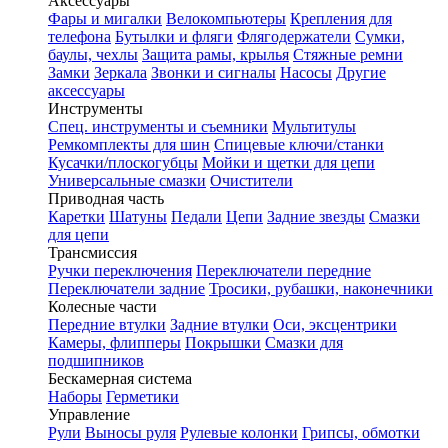
Аксессуары
Фары и мигалки
Велокомпьютеры
Крепления для
телефона
Бутылки и фляги
Флягодержатели
Сумки,
баулы, чехлы
Защита рамы, крылья
Стяжные ремни
Замки
Зеркала
Звонки и сигналы
Насосы
Другие
аксессуары
Инструменты
Спец. инструменты и съемники
Мультитулы
Ремкомплекты для шин
Спицевые ключи/станки
Кусачки/плоскогубцы
Мойки и щетки для цепи
Универсальные смазки
Очистители
Приводная часть
Каретки
Шатуны
Педали
Цепи
Задние звезды
Смазки
для цепи
Трансмиссия
Ручки переключения
Переключатели передние
Переключатели задние
Тросики, рубашки, наконечники
Колесные части
Передние втулки
Задние втулки
Оси, эксцентрики
Камеры, флипперы
Покрышки
Смазки для
подшипников
Бескамерная система
Наборы
Герметики
Управление
Рули
Выносы руля
Рулевые колонки
Грипсы, обмотки