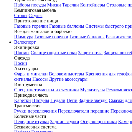
Наборы посуды
Миски
Тарелки
Контейнеры
Столовые п
Кемпинговая мебель
Столы
Стулья
Приготовление пищи
Газовые горелки
Газовые баллоны
Системы быстрого пр
Всё для мангалов и барбекю
Шампура
Газовые горелки
Газовые баллоны
Разжигатели
Велоспорт
Экипировка
Шлемы
Солнцезащитные очки
Защита тела
Защита локте
Одежда
Носки
Аксессуары
Фары и мигалки
Велокомпьютеры
Крепления для телефо
сигналы
Насосы
Другие аксессуары
Инструменты
Спец. инструменты и съемники
Мультитулы
Ремкомплек
Приводная часть
Каретки
Шатуны
Педали
Цепи
Задние звезды
Смазки для
Трансмиссия
Ручки переключения
Переключатели передние
Переключа
Колесные части
Передние втулки
Задние втулки
Оси, эксцентрики
Камер
Бескамерная система