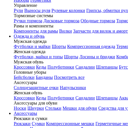
Наборы
Герметики
Управление
Рули
Выносы руля
Рулевые колонки
Грипсы, обмотки рул
Тормозные системы
Ручки тормоза
Дисковые тормоза
Ободные тормоза
Тормо
Рамы и компоненты
Компоненты для рамы
Вилки
Запчасти для вилок и амор
Одежда и обувь
Мужская одежда
Футболки и майки
Шорты
Компрессионная одежда
Термо
Женская одежда
Футболки, майки и топы
Шорты
Лосины и бриджи
Комб
Мужская обувь
Кроссовки
Кеды
Полуботинки
Сандалии
Шлепанцы
Бут
Головные уборы
Бейсболки
Банданы
Посмотреть все
Аксессуары
Солнцезащитные очки
Напульсники
Женская обувь
Кроссовки
Кеды
Полуботинки
Сандалии
Шлепанцы
Акв
Аксессуары для обуви
Носки
Шнурки
Стельки
Мешки для обуви
Средства для у
Аксессуары
Рюкзаки и сумки
Рюкзаки
Сумки
Компрессионные мешки
Герметичные м