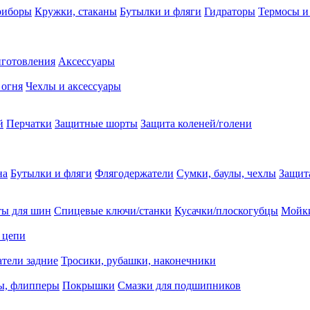
риборы
Кружки, стаканы
Бутылки и фляги
Гидраторы
Термосы и
иготовления
Аксессуары
 огня
Чехлы и аксессуары
й
Перчатки
Защитные шорты
Защита коленей/голени
на
Бутылки и фляги
Флягодержатели
Сумки, баулы, чехлы
Защит
ты для шин
Спицевые ключи/станки
Кусачки/плоскогубцы
Мойки
 цепи
тели задние
Тросики, рубашки, наконечники
ы, флипперы
Покрышки
Смазки для подшипников