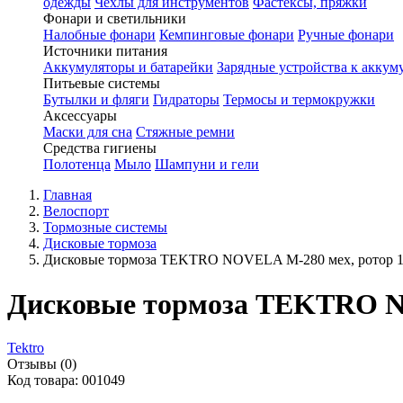
одежды
Чехлы для инструментов
Фастексы, пряжки
Фонари и светильники
Налобные фонари
Кемпинговые фонари
Ручные фонари
Источники питания
Аккумуляторы и батарейки
Зарядные устройства к аккум
Питьевые системы
Бутылки и фляги
Гидраторы
Термосы и термокружки
Аксессуары
Маски для сна
Стяжные ремни
Средства гигиены
Полотенца
Мыло
Шампуни и гели
Главная
Велоспорт
Тормозные системы
Дисковые тормоза
Дисковые тормоза TEKTRO NOVELA M-280 мех, ротор 1
Дисковые тормоза TEKTRO NO
Tektro
Отзывы (0)
Код товара: 001049