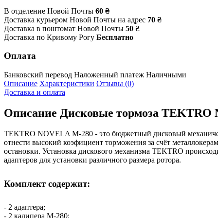
В отделение Новой Почты
60 ₴
Доставка курьером Новой Почты на адрес
70 ₴
Доставка в поштомат Новой Почты
50 ₴
Доставка по Кривому Рогу
Бесплатно
Оплата
Банковский перевод
Наложенный платеж
Наличными
Описание
Характеристики
Отзывы (0)
Доставка и оплата
Описание
Дисковые тормоза TEKTRO N
TEKTRO NOVELA M-280 - это бюджетный дисковый механически
отнести высокий коэфициент торможения за счёт металлокерам
остановки. Установка дискового механизма TEKTRO происходи
адаптеров для установки различного размера ротора.
Комплект содержит:
- 2 адаптера;
- 2 калипера M-280;