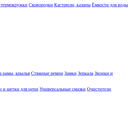
 термокружки
Сковородки
Кастрюли, казаны
Ёмкости для воды
а рамы, крылья
Стяжные ремни
Замки
Зеркала
Звонки и
 и щетки для цепи
Универсальные смазки
Очистители