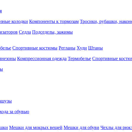
я
зные колодки
Компоненты к тормозам
Тросики, рубашки, нако
тизаторов
Седла
Подседелы, зажимы
белье
Спортивные костюмы
Регланы
Худи
Штаны
инезоны
Компрессионная одежда
Термобелье
Спортивные кост
сы
ашузы
хода за обувью
ешки
Мешки для мокрых вещей
Мешки для обуви
Чехлы для рюк