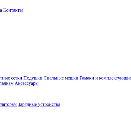
а
Контакты
тные сетки
Подушки
Спальные мешки
Гамаки и комплектующи
палкам
Аксессуары
уляторам
Зарядные устройства