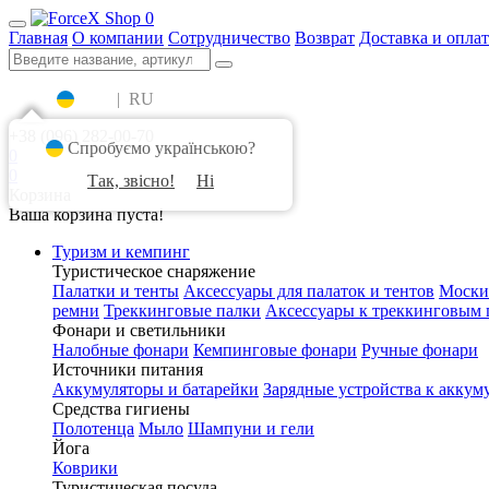
0
Главная
О компании
Сотрудничество
Возврат
Доставка и оплат
UA
|
RU
+38 (096) 282-00-70
Спробуємо українською?
0
0
Так, звісно!
Ні
Корзина
Ваша корзина пуста!
Туризм и кемпинг
Туристическое снаряжение
Палатки и тенты
Аксессуары для палаток и тентов
Моски
ремни
Треккинговые палки
Аксессуары к треккинговым 
Фонари и светильники
Налобные фонари
Кемпинговые фонари
Ручные фонари
Источники питания
Аккумуляторы и батарейки
Зарядные устройства к аккум
Средства гигиены
Полотенца
Мыло
Шампуни и гели
Йога
Коврики
Туристическая посуда