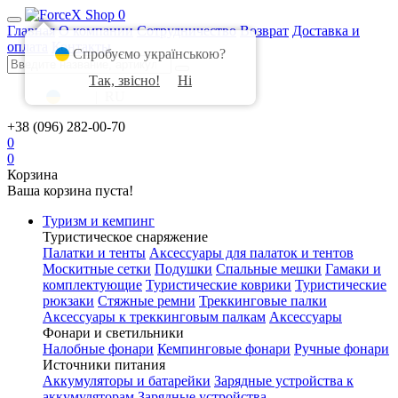
0
Главная
О компании
Сотрудничество
Возврат
Доставка и
оплата
Контакты
Спробуємо українською?
Так, звісно!
Ні
UA
|
RU
+38 (096) 282-00-70
0
0
Корзина
Ваша корзина пуста!
Туризм и кемпинг
Туристическое снаряжение
Палатки и тенты
Аксессуары для палаток и тентов
Москитные сетки
Подушки
Спальные мешки
Гамаки и
комплектующие
Туристические коврики
Туристические
рюкзаки
Стяжные ремни
Треккинговые палки
Аксессуары к треккинговым палкам
Аксессуары
Фонари и светильники
Налобные фонари
Кемпинговые фонари
Ручные фонари
Источники питания
Аккумуляторы и батарейки
Зарядные устройства к
аккумуляторам
Зарядные устройства