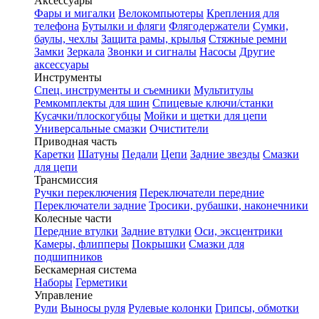
Аксессуары
Фары и мигалки
Велокомпьютеры
Крепления для
телефона
Бутылки и фляги
Флягодержатели
Сумки,
баулы, чехлы
Защита рамы, крылья
Стяжные ремни
Замки
Зеркала
Звонки и сигналы
Насосы
Другие
аксессуары
Инструменты
Спец. инструменты и съемники
Мультитулы
Ремкомплекты для шин
Спицевые ключи/станки
Кусачки/плоскогубцы
Мойки и щетки для цепи
Универсальные смазки
Очистители
Приводная часть
Каретки
Шатуны
Педали
Цепи
Задние звезды
Смазки
для цепи
Трансмиссия
Ручки переключения
Переключатели передние
Переключатели задние
Тросики, рубашки, наконечники
Колесные части
Передние втулки
Задние втулки
Оси, эксцентрики
Камеры, флипперы
Покрышки
Смазки для
подшипников
Бескамерная система
Наборы
Герметики
Управление
Рули
Выносы руля
Рулевые колонки
Грипсы, обмотки