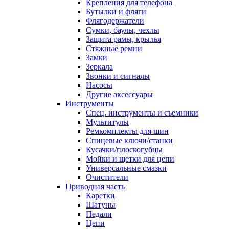
Крепления для телефона
Бутылки и фляги
Флягодержатели
Сумки, баулы, чехлы
Защита рамы, крылья
Стяжные ремни
Замки
Зеркала
Звонки и сигналы
Насосы
Другие аксессуары
Инструменты
Спец. инструменты и съемники
Мультитулы
Ремкомплекты для шин
Спицевые ключи/станки
Кусачки/плоскогубцы
Мойки и щетки для цепи
Универсальные смазки
Очистители
Приводная часть
Каретки
Шатуны
Педали
Цепи