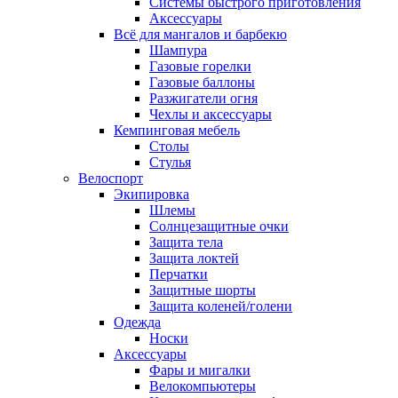
Системы быстрого приготовления
Аксессуары
Всё для мангалов и барбекю
Шампура
Газовые горелки
Газовые баллоны
Разжигатели огня
Чехлы и аксессуары
Кемпинговая мебель
Столы
Стулья
Велоспорт
Экипировка
Шлемы
Солнцезащитные очки
Защита тела
Защита локтей
Перчатки
Защитные шорты
Защита коленей/голени
Одежда
Носки
Аксессуары
Фары и мигалки
Велокомпьютеры