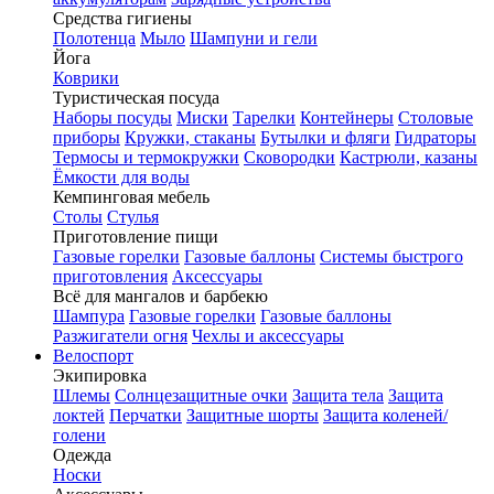
Средства гигиены
Полотенца
Мыло
Шампуни и гели
Йога
Коврики
Туристическая посуда
Наборы посуды
Миски
Тарелки
Контейнеры
Столовые
приборы
Кружки, стаканы
Бутылки и фляги
Гидраторы
Термосы и термокружки
Сковородки
Кастрюли, казаны
Ёмкости для воды
Кемпинговая мебель
Столы
Стулья
Приготовление пищи
Газовые горелки
Газовые баллоны
Системы быстрого
приготовления
Аксессуары
Всё для мангалов и барбекю
Шампура
Газовые горелки
Газовые баллоны
Разжигатели огня
Чехлы и аксессуары
Велоспорт
Экипировка
Шлемы
Солнцезащитные очки
Защита тела
Защита
локтей
Перчатки
Защитные шорты
Защита коленей/
голени
Одежда
Носки