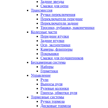
Задние звезды
Смазки для цепи
Трансмиссия
Ручки переключения
Переключатели передние
Переключатели задние
Тросики, рубашки, наконечники
Колесные части
Передние втулки
Задние втулки
Оси, эксцентрики
Камеры, флипперы
Покрышки
Смазки для подшипников
Бескамерная система
Наборы
Герметики
Управление
Рули
Выносы руля
Рулевые колонки
Грипсы, обмотки руля
Тормозные системы
Ручки тормоза
Дисковые тормоза