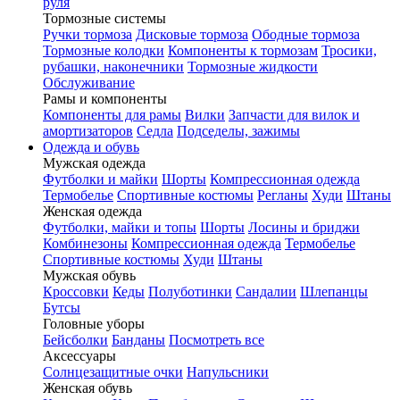
руля
Тормозные системы
Ручки тормоза
Дисковые тормоза
Ободные тормоза
Тормозные колодки
Компоненты к тормозам
Тросики,
рубашки, наконечники
Тормозные жидкости
Обслуживание
Рамы и компоненты
Компоненты для рамы
Вилки
Запчасти для вилок и
амортизаторов
Седла
Подседелы, зажимы
Одежда и обувь
Мужская одежда
Футболки и майки
Шорты
Компрессионная одежда
Термобелье
Спортивные костюмы
Регланы
Худи
Штаны
Женская одежда
Футболки, майки и топы
Шорты
Лосины и бриджи
Комбинезоны
Компрессионная одежда
Термобелье
Спортивные костюмы
Худи
Штаны
Мужская обувь
Кроссовки
Кеды
Полуботинки
Сандалии
Шлепанцы
Бутсы
Головные уборы
Бейсболки
Банданы
Посмотреть все
Аксессуары
Солнцезащитные очки
Напульсники
Женская обувь