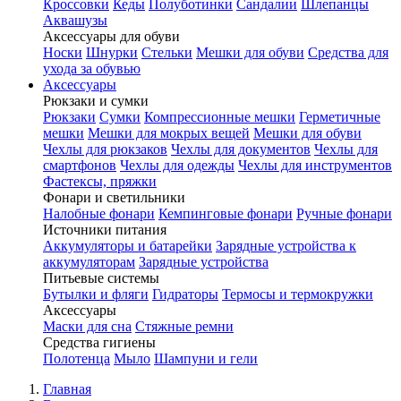
Кроссовки
Кеды
Полуботинки
Сандалии
Шлепанцы
Аквашузы
Аксессуары для обуви
Носки
Шнурки
Стельки
Мешки для обуви
Средства для
ухода за обувью
Аксессуары
Рюкзаки и сумки
Рюкзаки
Сумки
Компрессионные мешки
Герметичные
мешки
Мешки для мокрых вещей
Мешки для обуви
Чехлы для рюкзаков
Чехлы для документов
Чехлы для
смартфонов
Чехлы для одежды
Чехлы для инструментов
Фастексы, пряжки
Фонари и светильники
Налобные фонари
Кемпинговые фонари
Ручные фонари
Источники питания
Аккумуляторы и батарейки
Зарядные устройства к
аккумуляторам
Зарядные устройства
Питьевые системы
Бутылки и фляги
Гидраторы
Термосы и термокружки
Аксессуары
Маски для сна
Стяжные ремни
Средства гигиены
Полотенца
Мыло
Шампуни и гели
Главная