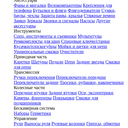
Аксессуары
Фары и мигалки
Велокомпьютеры
Крепления для
телефона
Бутылки и фляги
Флягодержатели
Сумки,
баулы, чехлы
Защита рамы, крылья
Стяжные ремни
Замки
Зеркала
Звонки и сигналы
Насосы
Другие
аксессуары
Инструменты
Спец. инструменты и съемники
Мультитулы
Ремкомплекты для шин
Спицевые ключи/станки
Кусачки/плоскогубцы
Мойки и щетки для цепи
Универсальные смазки
Очистители
Приводная часть
Каретки
Шатуны
Педали
Цепи
Задние звезды
Смазки
для цепи
Трансмиссия
Ручки переключения
Переключатели передние
Переключатели задние
Тросики, рубашки, наконечники
Колесные части
Передние втулки
Задние втулки
Оси, эксцентрики
Камеры, флипперы
Покрышки
Смазки для
подшипников
Бескамерная система
Наборы
Герметики
Управление
Рули
Выносы руля
Рулевые колонки
Грипсы, обмотки