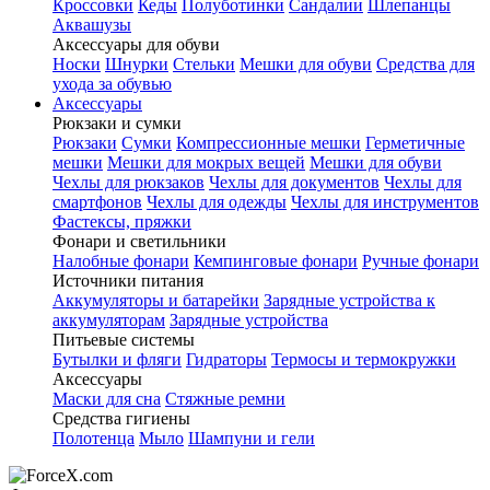
Кроссовки
Кеды
Полуботинки
Сандалии
Шлепанцы
Аквашузы
Аксессуары для обуви
Носки
Шнурки
Стельки
Мешки для обуви
Средства для
ухода за обувью
Аксессуары
Рюкзаки и сумки
Рюкзаки
Сумки
Компрессионные мешки
Герметичные
мешки
Мешки для мокрых вещей
Мешки для обуви
Чехлы для рюкзаков
Чехлы для документов
Чехлы для
смартфонов
Чехлы для одежды
Чехлы для инструментов
Фастексы, пряжки
Фонари и светильники
Налобные фонари
Кемпинговые фонари
Ручные фонари
Источники питания
Аккумуляторы и батарейки
Зарядные устройства к
аккумуляторам
Зарядные устройства
Питьевые системы
Бутылки и фляги
Гидраторы
Термосы и термокружки
Аксессуары
Маски для сна
Стяжные ремни
Средства гигиены
Полотенца
Мыло
Шампуни и гели