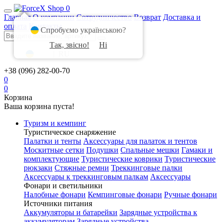
0
Главная
О компании
Сотрудничество
Возврат
Доставка и
оплата
Контакты
Спробуємо українською?
Так, звісно!
Ні
UA
|
RU
+38 (096) 282-00-70
0
0
Корзина
Ваша корзина пуста!
Туризм и кемпинг
Туристическое снаряжение
Палатки и тенты
Аксессуары для палаток и тентов
Москитные сетки
Подушки
Спальные мешки
Гамаки и
комплектующие
Туристические коврики
Туристические
рюкзаки
Стяжные ремни
Треккинговые палки
Аксессуары к треккинговым палкам
Аксессуары
Фонари и светильники
Налобные фонари
Кемпинговые фонари
Ручные фонари
Источники питания
Аккумуляторы и батарейки
Зарядные устройства к
аккумуляторам
Зарядные устройства