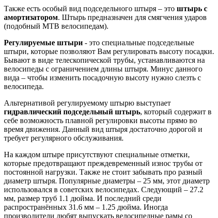
Также есть особый вид подседельного штыря – это
штырь с
амортизатором
. Штырь предназначен для смягчения ударов
(подобный MTB велосипедам).
Регулируемые штыри
- это специальные подседельные
штыри, которые позволяют Вам регулировать высоту посадки.
Бывают в виде телескопической трубы, устанавливаются на
велосипеды с ограничением длины штыря. Минус данного
вида – чтобы изменить посадочную высоту нужно слезть с
велосипеда.
Альтернативой регулируемому штырю выступает
гидравлический подседельный штырь
, который содержит в
себе возможность плавной регулировки высоты прямо во
время движения. Данный вид штыря достаточно дорогой и
требует регулярного обслуживания.
На каждом штыре присутствуют специальные отметки,
которые предотвращают преждевременный износ трубы от
постоянной нагрузки. Также не стоит забывать про разный
диаметр штыря. Популярные диаметры – 25 мм, этот диаметр
использовался в советских велосипедах. Следующий – 27.2
мм, размер труб 1.1 дюйма. И последний среди
распространённых 31.6 мм – 1.25 дюйма. Иногда
производители любят выпускать велосипедные рамы со