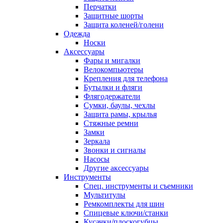
Перчатки
Защитные шорты
Защита коленей/голени
Одежда
Носки
Аксессуары
Фары и мигалки
Велокомпьютеры
Крепления для телефона
Бутылки и фляги
Флягодержатели
Сумки, баулы, чехлы
Защита рамы, крылья
Стяжные ремни
Замки
Зеркала
Звонки и сигналы
Насосы
Другие аксессуары
Инструменты
Спец. инструменты и съемники
Мультитулы
Ремкомплекты для шин
Спицевые ключи/станки
Кусачки/плоскогубцы