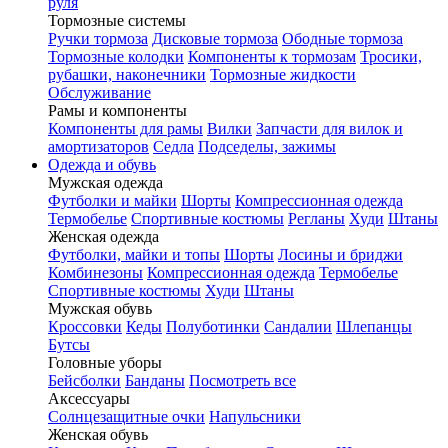
руля
Тормозные системы
Ручки тормоза
Дисковые тормоза
Ободные тормоза
Тормозные колодки
Компоненты к тормозам
Тросики,
рубашки, наконечники
Тормозные жидкости
Обслуживание
Рамы и компоненты
Компоненты для рамы
Вилки
Запчасти для вилок и
амортизаторов
Седла
Подседелы, зажимы
Одежда и обувь
Мужская одежда
Футболки и майки
Шорты
Компрессионная одежда
Термобелье
Спортивные костюмы
Регланы
Худи
Штаны
Женская одежда
Футболки, майки и топы
Шорты
Лосины и бриджи
Комбинезоны
Компрессионная одежда
Термобелье
Спортивные костюмы
Худи
Штаны
Мужская обувь
Кроссовки
Кеды
Полуботинки
Сандалии
Шлепанцы
Бутсы
Головные уборы
Бейсболки
Банданы
Посмотреть все
Аксессуары
Солнцезащитные очки
Напульсники
Женская обувь