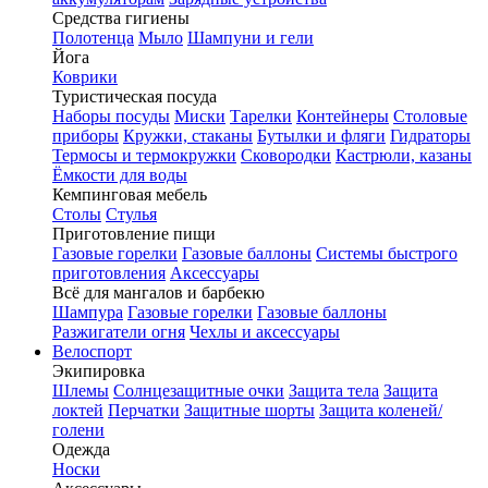
Средства гигиены
Полотенца
Мыло
Шампуни и гели
Йога
Коврики
Туристическая посуда
Наборы посуды
Миски
Тарелки
Контейнеры
Столовые
приборы
Кружки, стаканы
Бутылки и фляги
Гидраторы
Термосы и термокружки
Сковородки
Кастрюли, казаны
Ёмкости для воды
Кемпинговая мебель
Столы
Стулья
Приготовление пищи
Газовые горелки
Газовые баллоны
Системы быстрого
приготовления
Аксессуары
Всё для мангалов и барбекю
Шампура
Газовые горелки
Газовые баллоны
Разжигатели огня
Чехлы и аксессуары
Велоспорт
Экипировка
Шлемы
Солнцезащитные очки
Защита тела
Защита
локтей
Перчатки
Защитные шорты
Защита коленей/
голени
Одежда
Носки