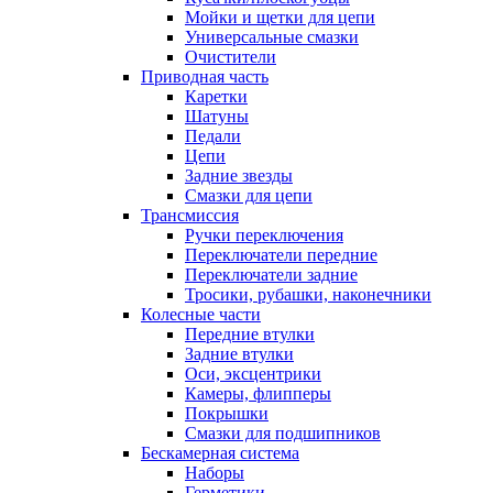
Мойки и щетки для цепи
Универсальные смазки
Очистители
Приводная часть
Каретки
Шатуны
Педали
Цепи
Задние звезды
Смазки для цепи
Трансмиссия
Ручки переключения
Переключатели передние
Переключатели задние
Тросики, рубашки, наконечники
Колесные части
Передние втулки
Задние втулки
Оси, эксцентрики
Камеры, флипперы
Покрышки
Смазки для подшипников
Бескамерная система
Наборы
Герметики