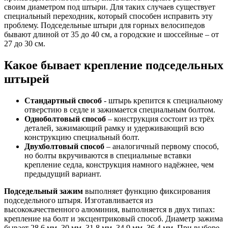
своим диаметром под штыри. Для таких случаев существует
специальный переходник, который способен исправить эту
проблему. Подседельные штыри для горных велосипедов
бывают длиной от 35 до 40 см, а городские и шоссейные – от
27 до 30 см.
Какое бывает крепление подседельных
штырей
Стандартный способ
- штырь крепится к специальному
отверстию в седле и зажимается специальным болтом.
Одноболтовый способ
– конструкция состоит из трёх
деталей, зажимающий рамку и удерживающий всю
конструкцию специальный болт.
Двухболтовый способ
– аналогичный первому способ,
но болты вкручиваются в специальные вставки
крепление седла, конструкция намного надёжнее, чем
предыдущий вариант.
Подседельный зажим
выполняет функцию фиксирования
подседельного штыря. Изготавливается из
высококачественного алюминия, выполняется в двух типах:
крепление на болт и эксцентриковый способ. Диаметр зажима
бывает 28.6 мм, 30 мм, 31.8 мм, 34.9 мм, 36.4 мм. При выборе