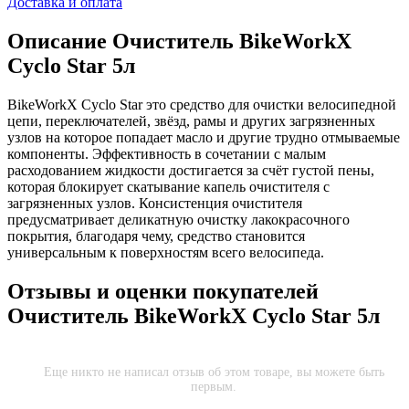
Доставка и оплата
Описание
Очиститель BikeWorkX
Cyclo Star 5л
BikeWorkX Cyclo Star это средство для очистки велосипедной
цепи, переключателей, звёзд, рамы и других загрязненных
узлов на которое попадает масло и другие трудно отмываемые
компоненты. Эффективность в сочетании с малым
расходованием жидкости достигается за счёт густой пены,
которая блокирует скатывание капель очистителя с
загрязненных узлов. Консистенция очистителя
предусматривает деликатную очистку лакокрасочного
покрытия, благодаря чему, средство становится
универсальным к поверхностям всего велосипеда.
Отзывы и оценки покупателей
Очиститель BikeWorkX Cyclo Star 5л
Еще никто не написал отзыв об этом товаре, вы можете быть
первым.