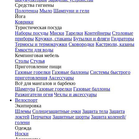
Средства гигиены
Полотенца
Мыло
Шампуни и гели
Йога
Коврики
Туристическая посуда
Наборы посуды
Миски
Тарелки
Контейнеры
Столовые
приборы
Кружки, стаканы
Бутылки и фляги
Гидраторы
Термосы и термокружки
Сковородки
Кастрюли, казаны
Ёмкости для воды
Кемпинговая мебель
Столы
Стулья
Приготовление пищи
Газовые горелки
Газовые баллоны
Системы быстрого
приготовления
Аксессуары
Всё для мангалов и барбекю
Шампура
Газовые горелки
Газовые баллоны
Разжигатели огня
Чехлы и аксессуары
Велоспорт
Экипировка
Шлемы
Солнцезащитные очки
Защита тела
Защита
локтей
Перчатки
Защитные шорты
Защита коленей/
голени
Одежда
Носки