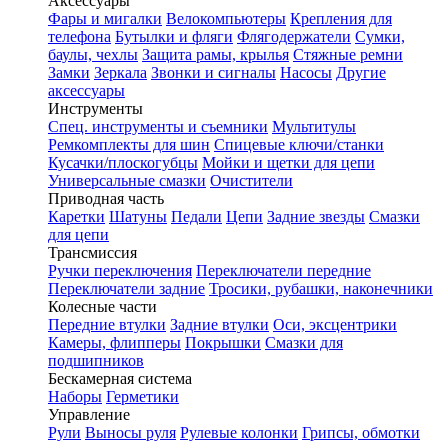
Аксессуары
Фары и мигалки
Велокомпьютеры
Крепления для
телефона
Бутылки и фляги
Флягодержатели
Сумки,
баулы, чехлы
Защита рамы, крылья
Стяжные ремни
Замки
Зеркала
Звонки и сигналы
Насосы
Другие
аксессуары
Инструменты
Спец. инструменты и съемники
Мультитулы
Ремкомплекты для шин
Спицевые ключи/станки
Кусачки/плоскогубцы
Мойки и щетки для цепи
Универсальные смазки
Очистители
Приводная часть
Каретки
Шатуны
Педали
Цепи
Задние звезды
Смазки
для цепи
Трансмиссия
Ручки переключения
Переключатели передние
Переключатели задние
Тросики, рубашки, наконечники
Колесные части
Передние втулки
Задние втулки
Оси, эксцентрики
Камеры, флипперы
Покрышки
Смазки для
подшипников
Бескамерная система
Наборы
Герметики
Управление
Рули
Выносы руля
Рулевые колонки
Грипсы, обмотки