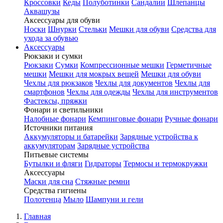
Кроссовки
Кеды
Полуботинки
Сандалии
Шлепанцы
Аквашузы
Аксессуары для обуви
Носки
Шнурки
Стельки
Мешки для обуви
Средства для
ухода за обувью
Аксессуары
Рюкзаки и сумки
Рюкзаки
Сумки
Компрессионные мешки
Герметичные
мешки
Мешки для мокрых вещей
Мешки для обуви
Чехлы для рюкзаков
Чехлы для документов
Чехлы для
смартфонов
Чехлы для одежды
Чехлы для инструментов
Фастексы, пряжки
Фонари и светильники
Налобные фонари
Кемпинговые фонари
Ручные фонари
Источники питания
Аккумуляторы и батарейки
Зарядные устройства к
аккумуляторам
Зарядные устройства
Питьевые системы
Бутылки и фляги
Гидраторы
Термосы и термокружки
Аксессуары
Маски для сна
Стяжные ремни
Средства гигиены
Полотенца
Мыло
Шампуни и гели
Главная