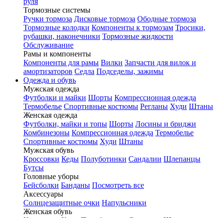
руля
Тормозные системы
Ручки тормоза
Дисковые тормоза
Ободные тормоза
Тормозные колодки
Компоненты к тормозам
Тросики,
рубашки, наконечники
Тормозные жидкости
Обслуживание
Рамы и компоненты
Компоненты для рамы
Вилки
Запчасти для вилок и
амортизаторов
Седла
Подседелы, зажимы
Одежда и обувь
Мужская одежда
Футболки и майки
Шорты
Компрессионная одежда
Термобелье
Спортивные костюмы
Регланы
Худи
Штаны
Женская одежда
Футболки, майки и топы
Шорты
Лосины и бриджи
Комбинезоны
Компрессионная одежда
Термобелье
Спортивные костюмы
Худи
Штаны
Мужская обувь
Кроссовки
Кеды
Полуботинки
Сандалии
Шлепанцы
Бутсы
Головные уборы
Бейсболки
Банданы
Посмотреть все
Аксессуары
Солнцезащитные очки
Напульсники
Женская обувь