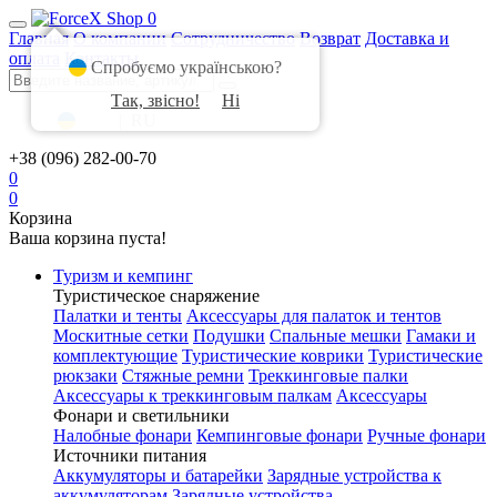
0
Главная
О компании
Сотрудничество
Возврат
Доставка и
оплата
Контакты
Спробуємо українською?
Так, звісно!
Ні
UA
|
RU
+38 (096) 282-00-70
0
0
Корзина
Ваша корзина пуста!
Туризм и кемпинг
Туристическое снаряжение
Палатки и тенты
Аксессуары для палаток и тентов
Москитные сетки
Подушки
Спальные мешки
Гамаки и
комплектующие
Туристические коврики
Туристические
рюкзаки
Стяжные ремни
Треккинговые палки
Аксессуары к треккинговым палкам
Аксессуары
Фонари и светильники
Налобные фонари
Кемпинговые фонари
Ручные фонари
Источники питания
Аккумуляторы и батарейки
Зарядные устройства к
аккумуляторам
Зарядные устройства