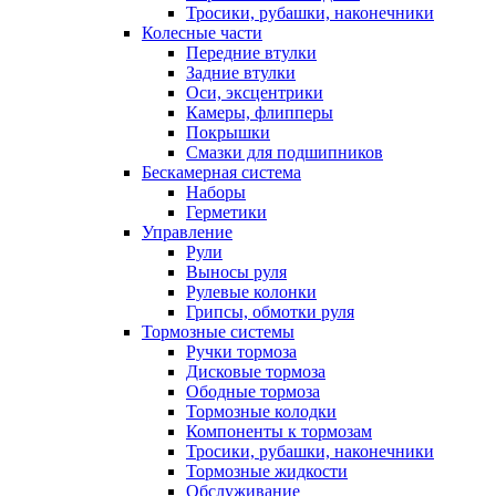
Тросики, рубашки, наконечники
Колесные части
Передние втулки
Задние втулки
Оси, эксцентрики
Камеры, флипперы
Покрышки
Смазки для подшипников
Бескамерная система
Наборы
Герметики
Управление
Рули
Выносы руля
Рулевые колонки
Грипсы, обмотки руля
Тормозные системы
Ручки тормоза
Дисковые тормоза
Ободные тормоза
Тормозные колодки
Компоненты к тормозам
Тросики, рубашки, наконечники
Тормозные жидкости
Обслуживание