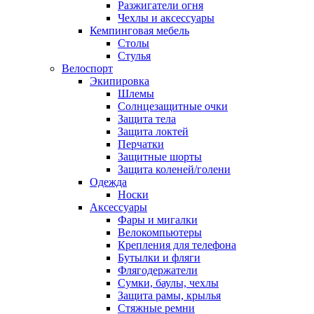
Разжигатели огня
Чехлы и аксессуары
Кемпинговая мебель
Столы
Стулья
Велоспорт
Экипировка
Шлемы
Солнцезащитные очки
Защита тела
Защита локтей
Перчатки
Защитные шорты
Защита коленей/голени
Одежда
Носки
Аксессуары
Фары и мигалки
Велокомпьютеры
Крепления для телефона
Бутылки и фляги
Флягодержатели
Сумки, баулы, чехлы
Защита рамы, крылья
Стяжные ремни