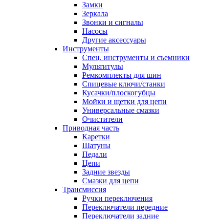
Замки
Зеркала
Звонки и сигналы
Насосы
Другие аксессуары
Инструменты
Спец. инструменты и съемники
Мультитулы
Ремкомплекты для шин
Спицевые ключи/станки
Кусачки/плоскогубцы
Мойки и щетки для цепи
Универсальные смазки
Очистители
Приводная часть
Каретки
Шатуны
Педали
Цепи
Задние звезды
Смазки для цепи
Трансмиссия
Ручки переключения
Переключатели передние
Переключатели задние