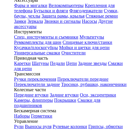
Аксессуары
Фары и мигалки
Велокомпьютеры
Крепления для
телефона
Бутылки и фляги
Флягодержатели
Сумки,
баулы, чехлы
Защита рамы, крылья
Стяжные ремни
Замки
Зеркала
Звонки и сигналы
Насосы
Другие
аксессуары
Инструменты
Спец. инструменты и съемники
Мультитулы
Ремкомплекты для шин
Спицевые ключи/станки
Кусачки/плоскогубцы
Мойки и щетки для цепи
Универсальные смазки
Очистители
Приводная часть
Каретки
Шатуны
Педали
Цепи
Задние звезды
Смазки
для цепи
Трансмиссия
Ручки переключения
Переключатели передние
Переключатели задние
Тросики, рубашки, наконечники
Колесные части
Передние втулки
Задние втулки
Оси, эксцентрики
Камеры, флипперы
Покрышки
Смазки для
подшипников
Бескамерная система
Наборы
Герметики
Управление
Рули
Выносы руля
Рулевые колонки
Грипсы, обмотки