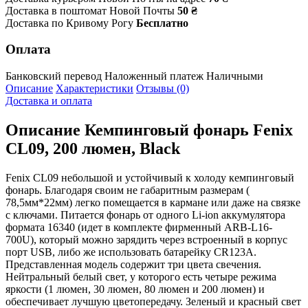
Доставка в поштомат Новой Почты
50 ₴
Доставка по Кривому Рогу
Бесплатно
Оплата
Банковский перевод
Наложенный платеж
Наличными
Описание
Характеристики
Отзывы (0)
Доставка и оплата
Описание
Кемпинговый фонарь Fenix
CL09, 200 люмен, Black
Fenix CL09 небольшой и устойчивый к холоду кемпинговый
фонарь. Благодаря своим не габаритным размерам (
78,5мм*22мм) легко помещается в кармане или даже на связке
с ключами. Питается фонарь от одного Li-ion аккумулятора
формата 16340 (идет в комплекте фирменный ARB-L16-
700U), который можно зарядить через встроенный в корпус
порт USB, либо же использовать батарейку CR123A.
Представленная модель содержит три цвета свечения.
Нейтральный белый свет, у которого есть четыре режима
яркости (1 люмен, 30 люмен, 80 люмен и 200 люмен) и
обеспечивает лучшую цветопередачу. Зеленый и красный свет