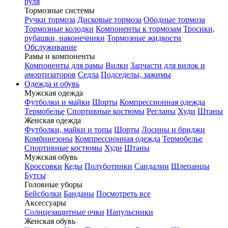
руля
Тормозные системы
Ручки тормоза
Дисковые тормоза
Ободные тормоза
Тормозные колодки
Компоненты к тормозам
Тросики,
рубашки, наконечники
Тормозные жидкости
Обслуживание
Рамы и компоненты
Компоненты для рамы
Вилки
Запчасти для вилок и
амортизаторов
Седла
Подседелы, зажимы
Одежда и обувь
Мужская одежда
Футболки и майки
Шорты
Компрессионная одежда
Термобелье
Спортивные костюмы
Регланы
Худи
Штаны
Женская одежда
Футболки, майки и топы
Шорты
Лосины и бриджи
Комбинезоны
Компрессионная одежда
Термобелье
Спортивные костюмы
Худи
Штаны
Мужская обувь
Кроссовки
Кеды
Полуботинки
Сандалии
Шлепанцы
Бутсы
Головные уборы
Бейсболки
Банданы
Посмотреть все
Аксессуары
Солнцезащитные очки
Напульсники
Женская обувь