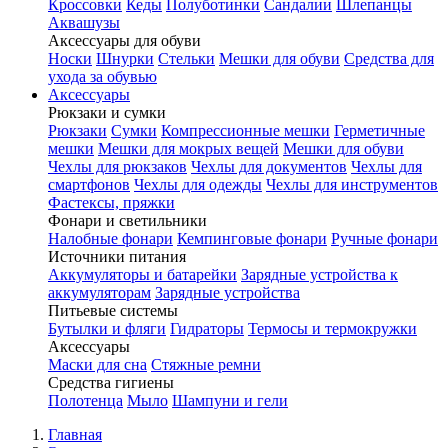
Кроссовки
Кеды
Полуботинки
Сандалии
Шлепанцы
Аквашузы
Аксессуары для обуви
Носки
Шнурки
Стельки
Мешки для обуви
Средства для
ухода за обувью
Аксессуары
Рюкзаки и сумки
Рюкзаки
Сумки
Компрессионные мешки
Герметичные
мешки
Мешки для мокрых вещей
Мешки для обуви
Чехлы для рюкзаков
Чехлы для документов
Чехлы для
смартфонов
Чехлы для одежды
Чехлы для инструментов
Фастексы, пряжки
Фонари и светильники
Налобные фонари
Кемпинговые фонари
Ручные фонари
Источники питания
Аккумуляторы и батарейки
Зарядные устройства к
аккумуляторам
Зарядные устройства
Питьевые системы
Бутылки и фляги
Гидраторы
Термосы и термокружки
Аксессуары
Маски для сна
Стяжные ремни
Средства гигиены
Полотенца
Мыло
Шампуни и гели
Главная