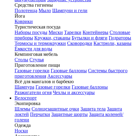
Средства гигиены
Полотенца
Мыло
Шампуни и гели
Йога
Коврики
Туристическая посуда
Наборы посуды
Миски
Тарелки
Контейнеры
Столовые
приборы
Кружки, стаканы
Бутылки и фляги
Гидраторы
Термосы и термокружки
Сковородки
Кастрюли, казаны
Ёмкости для воды
Кемпинговая мебель
Столы
Стулья
Приготовление пищи
Газовые горелки
Газовые баллоны
Системы быстрого
приготовления
Аксессуары
Всё для мангалов и барбекю
Шампура
Газовые горелки
Газовые баллоны
Разжигатели огня
Чехлы и аксессуары
Велоспорт
Экипировка
Шлемы
Солнцезащитные очки
Защита тела
Защита
локтей
Перчатки
Защитные шорты
Защита коленей/
голени
Одежда
Носки