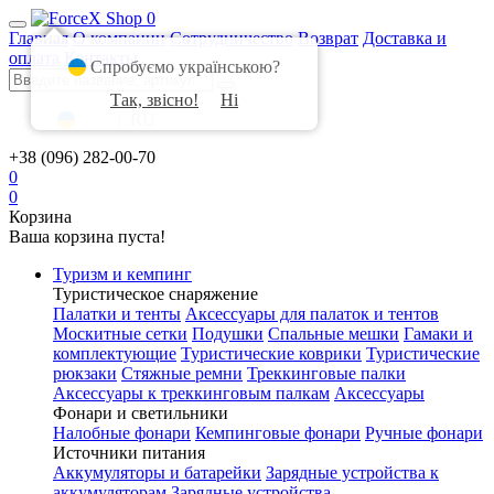
0
Главная
О компании
Сотрудничество
Возврат
Доставка и
оплата
Контакты
Спробуємо українською?
Так, звісно!
Ні
UA
|
RU
+38 (096) 282-00-70
0
0
Корзина
Ваша корзина пуста!
Туризм и кемпинг
Туристическое снаряжение
Палатки и тенты
Аксессуары для палаток и тентов
Москитные сетки
Подушки
Спальные мешки
Гамаки и
комплектующие
Туристические коврики
Туристические
рюкзаки
Стяжные ремни
Треккинговые палки
Аксессуары к треккинговым палкам
Аксессуары
Фонари и светильники
Налобные фонари
Кемпинговые фонари
Ручные фонари
Источники питания
Аккумуляторы и батарейки
Зарядные устройства к
аккумуляторам
Зарядные устройства