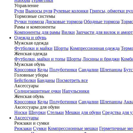
Наборы
Герметики
Управление
Рули
Выносы руля
Рулевые колонки
Грипсы, обмотки рул
Тормозные системы
Ручки тормоза
Дисковые тормоза
Ободные тормоза
Тормо
Рамы и компоненты
Компоненты для рамы
Вилки
Запчасти для вилок и амор
Одежда и обувь
Мужская одежда
Футболки и майки
Шорты
Компрессионная одежда
Термо
Женская одежда
Футболки, майки и топы
Шорты
Лосины и бриджи
Комб
Мужская обувь
Кроссовки
Кеды
Полуботинки
Сандалии
Шлепанцы
Бут
Головные уборы
Бейсболки
Банданы
Посмотреть все
Аксессуары
Солнцезащитные очки
Напульсники
Женская обувь
Кроссовки
Кеды
Полуботинки
Сандалии
Шлепанцы
Акв
Аксессуары для обуви
Носки
Шнурки
Стельки
Мешки для обуви
Средства для у
Аксессуары
Рюкзаки и сумки
Рюкзаки
Сумки
Компрессионные мешки
Герметичные м