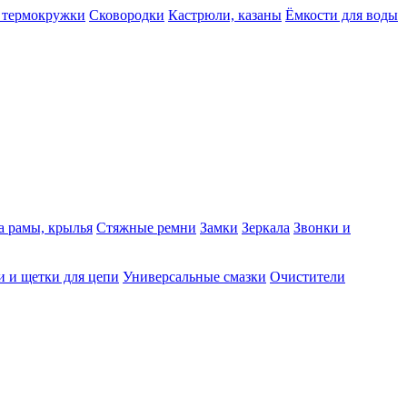
 термокружки
Сковородки
Кастрюли, казаны
Ёмкости для воды
а рамы, крылья
Стяжные ремни
Замки
Зеркала
Звонки и
 и щетки для цепи
Универсальные смазки
Очистители