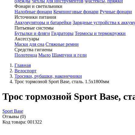
одежды
Чехлы для инструментов
Фастексы, пряжки
Фонари и светильники
Налобные фонари
Кемпинговые фонари
Ручные фонари
Источники питания
Аккумуляторы и батарейки
Зарядные устройства к аккум
Питьевые системы
Бутылки и фляги
Гидраторы
Термосы и термокружки
Аксессуары
Маски для сна
Стяжные ремни
Средства гигиены
Полотенца
Мыло
Шампуни и гели
Главная
Велоспорт
Тросики, рубашки, наконечники
Трос тормозной Sport Base, сталь. 1.5x1800мм
Трос тормозной Sport Base, ст
Sport Base
Отзывы (0)
Код товара: 001322