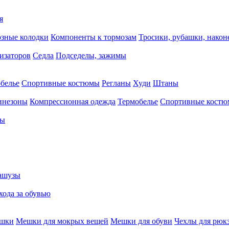
я
зные колодки
Компоненты к тормозам
Тросики, рубашки, нако
тизаторов
Седла
Подседелы, зажимы
белье
Спортивные костюмы
Регланы
Худи
Штаны
инезоны
Компрессионная одежда
Термобелье
Спортивные кост
сы
ашузы
хода за обувью
ешки
Мешки для мокрых вещей
Мешки для обуви
Чехлы для рюк