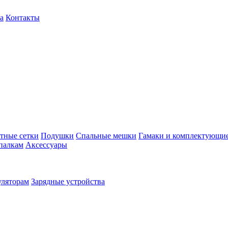
а
Контакты
тные сетки
Подушки
Спальные мешки
Гамаки и комплектующи
палкам
Аксессуары
уляторам
Зарядные устройства