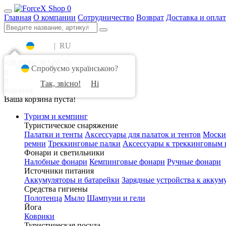
0
Главная
О компании
Сотрудничество
Возврат
Доставка и оплат
UA
|
RU
+38 (096) 282-00-70
Спробуємо українською?
0
0
Так, звісно!
Ні
Корзина
Ваша корзина пуста!
Туризм и кемпинг
Туристическое снаряжение
Палатки и тенты
Аксессуары для палаток и тентов
Моски
ремни
Треккинговые палки
Аксессуары к треккинговым 
Фонари и светильники
Налобные фонари
Кемпинговые фонари
Ручные фонари
Источники питания
Аккумуляторы и батарейки
Зарядные устройства к аккум
Средства гигиены
Полотенца
Мыло
Шампуни и гели
Йога
Коврики
Туристическая посуда