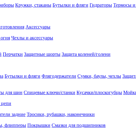
риборы
Кружки, стаканы
Бутылки и фляги
Гидраторы
Термосы и
иготовления
Аксессуары
 огня
Чехлы и аксессуары
й
Перчатки
Защитные шорты
Защита коленей/голени
на
Бутылки и фляги
Флягодержатели
Сумки, баулы, чехлы
Защит
ты для шин
Спицевые ключи/станки
Кусачки/плоскогубцы
Мойки
 цепи
тели задние
Тросики, рубашки, наконечники
ы, флипперы
Покрышки
Смазки для подшипников