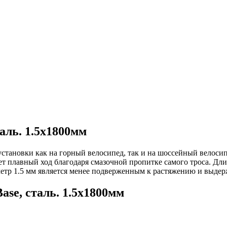
таль. 1.5x1800мм
 установки как на горный велосипед, так и на шоссейный велоси
ет плавный ход благодаря смазочной пропитке самого троса. Дли
аметр 1.5 мм является менее подверженным к растяжению и выде
ase, сталь. 1.5x1800мм