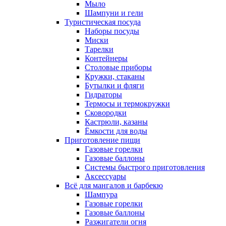
Мыло
Шампуни и гели
Туристическая посуда
Наборы посуды
Миски
Тарелки
Контейнеры
Столовые приборы
Кружки, стаканы
Бутылки и фляги
Гидраторы
Термосы и термокружки
Сковородки
Кастрюли, казаны
Ёмкости для воды
Приготовление пищи
Газовые горелки
Газовые баллоны
Системы быстрого приготовления
Аксессуары
Всё для мангалов и барбекю
Шампура
Газовые горелки
Газовые баллоны
Разжигатели огня