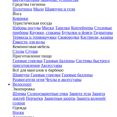
Средства гигиены
Полотенца
Мыло
Шампуни и гели
Йога
Коврики
Туристическая посуда
Наборы посуды
Миски
Тарелки
Контейнеры
Столовые
приборы
Кружки, стаканы
Бутылки и фляги
Гидраторы
Термосы и термокружки
Сковородки
Кастрюли, казаны
Ёмкости для воды
Кемпинговая мебель
Столы
Стулья
Приготовление пищи
Газовые горелки
Газовые баллоны
Системы быстрого
приготовления
Аксессуары
Всё для мангалов и барбекю
Шампура
Газовые горелки
Газовые баллоны
Разжигатели огня
Чехлы и аксессуары
Велоспорт
Экипировка
Шлемы
Солнцезащитные очки
Защита тела
Защита
локтей
Перчатки
Защитные шорты
Защита коленей/
голени
Одежда
Носки