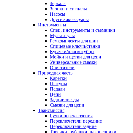
Зеркала
Звонки и сигналы
Насосы
Другие аксессуары
Инструменты
Спец. инструменты и съемники
Мультитулы
Ремкомплекты для шин
Спицевые ключи/станки
Кусачки/плоскогубцы
Мойки и щетки для цепи
Универсальные смазки
Очистители
Приводная часть
Каретки
Шатуны
Педали
Цепи
Задние звезды
Смазки для цепи
Трансмиссия
Ручки переключения
Переключатели передние
Переключатели задние
Тросики, рубашки, наконечники