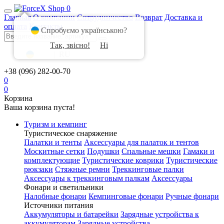
0
Главная
О компании
Сотрудничество
Возврат
Доставка и
оплата
Контакты
Спробуємо українською?
Так, звісно!
Ні
UA
|
RU
+38 (096) 282-00-70
0
0
Корзина
Ваша корзина пуста!
Туризм и кемпинг
Туристическое снаряжение
Палатки и тенты
Аксессуары для палаток и тентов
Москитные сетки
Подушки
Спальные мешки
Гамаки и
комплектующие
Туристические коврики
Туристические
рюкзаки
Стяжные ремни
Треккинговые палки
Аксессуары к треккинговым палкам
Аксессуары
Фонари и светильники
Налобные фонари
Кемпинговые фонари
Ручные фонари
Источники питания
Аккумуляторы и батарейки
Зарядные устройства к
аккумуляторам
Зарядные устройства