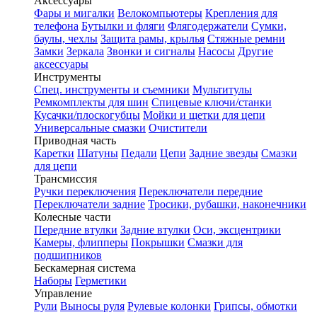
Аксессуары
Фары и мигалки
Велокомпьютеры
Крепления для
телефона
Бутылки и фляги
Флягодержатели
Сумки,
баулы, чехлы
Защита рамы, крылья
Стяжные ремни
Замки
Зеркала
Звонки и сигналы
Насосы
Другие
аксессуары
Инструменты
Спец. инструменты и съемники
Мультитулы
Ремкомплекты для шин
Спицевые ключи/станки
Кусачки/плоскогубцы
Мойки и щетки для цепи
Универсальные смазки
Очистители
Приводная часть
Каретки
Шатуны
Педали
Цепи
Задние звезды
Смазки
для цепи
Трансмиссия
Ручки переключения
Переключатели передние
Переключатели задние
Тросики, рубашки, наконечники
Колесные части
Передние втулки
Задние втулки
Оси, эксцентрики
Камеры, флипперы
Покрышки
Смазки для
подшипников
Бескамерная система
Наборы
Герметики
Управление
Рули
Выносы руля
Рулевые колонки
Грипсы, обмотки