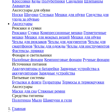
Кроссовки
Кеды
Полуботинки
Сандалии
Шлепанцы
Аквашузы
Аксессуары для обуви
Носки
Шнурки
Стельки
Мешки для обуви
Средства для
ухода за обувью
Аксессуары
Рюкзаки и сумки
Рюкзаки
Сумки
Компрессионные мешки
Герметичные
мешки
Мешки для мокрых вещей
Мешки для обуви
Чехлы для рюкзаков
Чехлы для документов
Чехлы для
смартфонов
Чехлы для одежды
Чехлы для инструментов
Фастексы, пряжки
Фонари и светильники
Налобные фонари
Кемпинговые фонари
Ручные фонари
Источники питания
Аккумуляторы и батарейки
Зарядные устройства к
аккумуляторам
Зарядные устройства
Питьевые системы
Бутылки и фляги
Гидраторы
Термосы и термокружки
Аксессуары
Маски для сна
Стяжные ремни
Средства гигиены
Полотенца
Мыло
Шампуни и гели
Главная