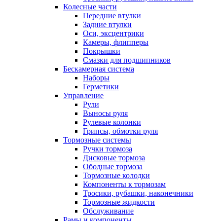
Колесные части
Передние втулки
Задние втулки
Оси, эксцентрики
Камеры, флипперы
Покрышки
Смазки для подшипников
Бескамерная система
Наборы
Герметики
Управление
Рули
Выносы руля
Рулевые колонки
Грипсы, обмотки руля
Тормозные системы
Ручки тормоза
Дисковые тормоза
Ободные тормоза
Тормозные колодки
Компоненты к тормозам
Тросики, рубашки, наконечники
Тормозные жидкости
Обслуживание
Рамы и компоненты