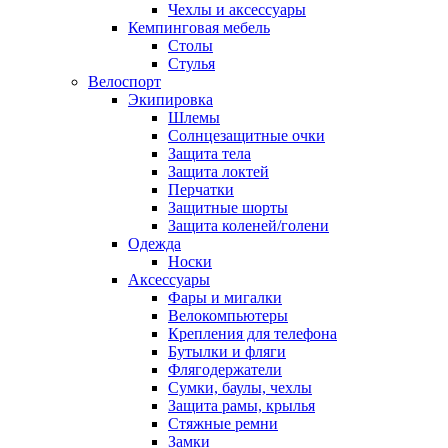
Чехлы и аксессуары
Кемпинговая мебель
Столы
Стулья
Велоспорт
Экипировка
Шлемы
Солнцезащитные очки
Защита тела
Защита локтей
Перчатки
Защитные шорты
Защита коленей/голени
Одежда
Носки
Аксессуары
Фары и мигалки
Велокомпьютеры
Крепления для телефона
Бутылки и фляги
Флягодержатели
Сумки, баулы, чехлы
Защита рамы, крылья
Стяжные ремни
Замки