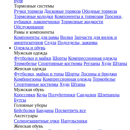
руля
Тормозные системы
Ручки тормоза
Дисковые тормоза
Ободные тормоза
Тормозные колодки
Компоненты к тормозам
Тросики,
рубашки, наконечники
Тормозные жидкости
Обслуживание
Рамы и компоненты
Компоненты для рамы
Вилки
Запчасти для вилок и
амортизаторов
Седла
Подседелы, зажимы
Одежда и обувь
Мужская одежда
Футболки и майки
Шорты
Компрессионная одежда
Термобелье
Спортивные костюмы
Регланы
Худи
Штаны
Женская одежда
Футболки, майки и топы
Шорты
Лосины и бриджи
Комбинезоны
Компрессионная одежда
Термобелье
Спортивные костюмы
Худи
Штаны
Мужская обувь
Кроссовки
Кеды
Полуботинки
Сандалии
Шлепанцы
Бутсы
Головные уборы
Бейсболки
Банданы
Посмотреть все
Аксессуары
Солнцезащитные очки
Напульсники
Женская обувь