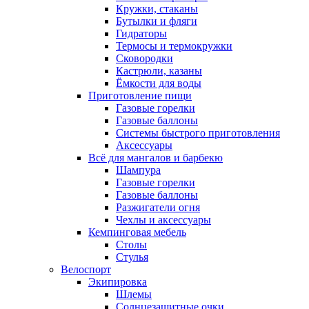
Кружки, стаканы
Бутылки и фляги
Гидраторы
Термосы и термокружки
Сковородки
Кастрюли, казаны
Ёмкости для воды
Приготовление пищи
Газовые горелки
Газовые баллоны
Системы быстрого приготовления
Аксессуары
Всё для мангалов и барбекю
Шампура
Газовые горелки
Газовые баллоны
Разжигатели огня
Чехлы и аксессуары
Кемпинговая мебель
Столы
Стулья
Велоспорт
Экипировка
Шлемы
Солнцезащитные очки