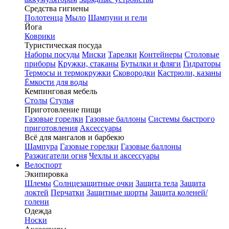
Средства гигиены
Полотенца
Мыло
Шампуни и гели
Йога
Коврики
Туристическая посуда
Наборы посуды
Миски
Тарелки
Контейнеры
Столовые
приборы
Кружки, стаканы
Бутылки и фляги
Гидраторы
Термосы и термокружки
Сковородки
Кастрюли, казаны
Ёмкости для воды
Кемпинговая мебель
Столы
Стулья
Приготовление пищи
Газовые горелки
Газовые баллоны
Системы быстрого
приготовления
Аксессуары
Всё для мангалов и барбекю
Шампура
Газовые горелки
Газовые баллоны
Разжигатели огня
Чехлы и аксессуары
Велоспорт
Экипировка
Шлемы
Солнцезащитные очки
Защита тела
Защита
локтей
Перчатки
Защитные шорты
Защита коленей/
голени
Одежда
Носки