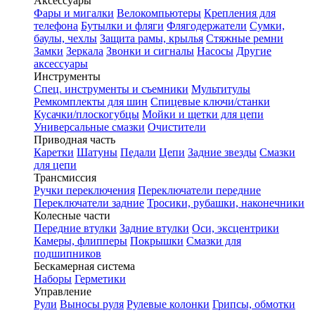
Аксессуары
Фары и мигалки
Велокомпьютеры
Крепления для
телефона
Бутылки и фляги
Флягодержатели
Сумки,
баулы, чехлы
Защита рамы, крылья
Стяжные ремни
Замки
Зеркала
Звонки и сигналы
Насосы
Другие
аксессуары
Инструменты
Спец. инструменты и съемники
Мультитулы
Ремкомплекты для шин
Спицевые ключи/станки
Кусачки/плоскогубцы
Мойки и щетки для цепи
Универсальные смазки
Очистители
Приводная часть
Каретки
Шатуны
Педали
Цепи
Задние звезды
Смазки
для цепи
Трансмиссия
Ручки переключения
Переключатели передние
Переключатели задние
Тросики, рубашки, наконечники
Колесные части
Передние втулки
Задние втулки
Оси, эксцентрики
Камеры, флипперы
Покрышки
Смазки для
подшипников
Бескамерная система
Наборы
Герметики
Управление
Рули
Выносы руля
Рулевые колонки
Грипсы, обмотки