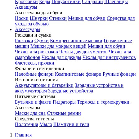
Кроссовки
Кеды
Полуботинки
Сандалии
Шлепанцы
Аквашузы
Аксессуары для обуви
Носки
Шнурки
Стельки
Мешки для обуви
Средства для
ухода за обувью
Аксессуары
Рюкзаки и сумки
Рюкзаки
Сумки
Компрессионные мешки
Герметичные
мешки
Мешки для мокрых вещей
Мешки для обуви
Чехлы для рюкзаков
Чехлы для документов
Чехлы для
смартфонов
Чехлы для одежды
Чехлы для инструментов
Фастексы, пряжки
Фонари и светильники
Налобные фонари
Кемпинговые фонари
Ручные фонари
Источники питания
Аккумуляторы и батарейки
Зарядные устройства к
аккумуляторам
Зарядные устройства
Питьевые системы
Бутылки и фляги
Гидраторы
Термосы и термокружки
Аксессуары
Маски для сна
Стяжные ремни
Средства гигиены
Полотенца
Мыло
Шампуни и гели
Главная