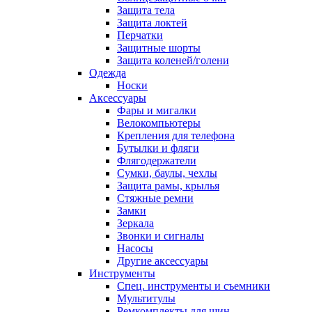
Защита тела
Защита локтей
Перчатки
Защитные шорты
Защита коленей/голени
Одежда
Носки
Аксессуары
Фары и мигалки
Велокомпьютеры
Крепления для телефона
Бутылки и фляги
Флягодержатели
Сумки, баулы, чехлы
Защита рамы, крылья
Стяжные ремни
Замки
Зеркала
Звонки и сигналы
Насосы
Другие аксессуары
Инструменты
Спец. инструменты и съемники
Мультитулы
Ремкомплекты для шин