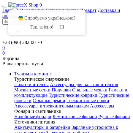
0
Главная
О компании
Сотрудничество
Возврат
Доставка и
оплата
Контакты
Спробуємо українською?
Так, звісно!
Ні
UA
|
RU
+38 (096) 282-00-70
0
0
Корзина
Ваша корзина пуста!
Туризм и кемпинг
Туристическое снаряжение
Палатки и тенты
Аксессуары для палаток и тентов
Москитные сетки
Подушки
Спальные мешки
Гамаки и
комплектующие
Туристические коврики
Туристические
рюкзаки
Стяжные ремни
Треккинговые палки
Аксессуары к треккинговым палкам
Аксессуары
Фонари и светильники
Налобные фонари
Кемпинговые фонари
Ручные фонари
Источники питания
Аккумуляторы и батарейки
Зарядные устройства к
аккумуляторам
Зарядные устройства