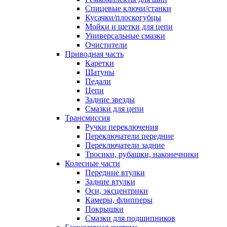
Спицевые ключи/станки
Кусачки/плоскогубцы
Мойки и щетки для цепи
Универсальные смазки
Очистители
Приводная часть
Каретки
Шатуны
Педали
Цепи
Задние звезды
Смазки для цепи
Трансмиссия
Ручки переключения
Переключатели передние
Переключатели задние
Тросики, рубашки, наконечники
Колесные части
Передние втулки
Задние втулки
Оси, эксцентрики
Камеры, флипперы
Покрышки
Смазки для подшипников