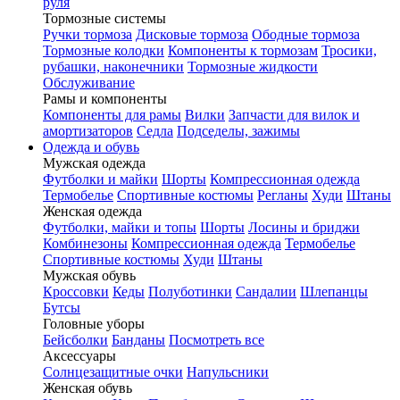
руля
Тормозные системы
Ручки тормоза
Дисковые тормоза
Ободные тормоза
Тормозные колодки
Компоненты к тормозам
Тросики,
рубашки, наконечники
Тормозные жидкости
Обслуживание
Рамы и компоненты
Компоненты для рамы
Вилки
Запчасти для вилок и
амортизаторов
Седла
Подседелы, зажимы
Одежда и обувь
Мужская одежда
Футболки и майки
Шорты
Компрессионная одежда
Термобелье
Спортивные костюмы
Регланы
Худи
Штаны
Женская одежда
Футболки, майки и топы
Шорты
Лосины и бриджи
Комбинезоны
Компрессионная одежда
Термобелье
Спортивные костюмы
Худи
Штаны
Мужская обувь
Кроссовки
Кеды
Полуботинки
Сандалии
Шлепанцы
Бутсы
Головные уборы
Бейсболки
Банданы
Посмотреть все
Аксессуары
Солнцезащитные очки
Напульсники
Женская обувь