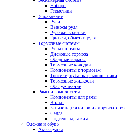
Бескамерная система
Наборы
Герметики
Управление
Рули
Выносы руля
Рулевые колонки
Грипсы, обмотки руля
Тормозные системы
Ручки тормоза
Дисковые тормоза
Ободные тормоза
Тормозные колодки
Компоненты к тормозам
Тросики, рубашки, наконечники
Тормозные жидкости
Обслуживание
Рамы и компоненты
Компоненты для рамы
Вилки
Запчасти для вилок и амортизаторов
Седла
Подседелы, зажимы
Одежда и обувь
Аксессуары