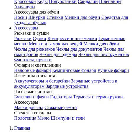
Кроссовки
Кеды
Полуботинки
Сандалии
Шлепанцы
Аквашузы
Аксессуары для обуви
Носки
Шнурки
Стельки
Мешки для обуви
Средства для
ухода за обувью
Аксессуары
Рюкзаки и сумки
Рюкзаки
Сумки
Компрессионные мешки
Герметичные
мешки
Мешки для мокрых вещей
Мешки для обуви
Чехлы для рюкзаков
Чехлы для документов
Чехлы для
смартфонов
Чехлы для одежды
Чехлы для инструментов
Фастексы, пряжки
Фонари и светильники
Налобные фонари
Кемпинговые фонари
Ручные фонари
Источники питания
Аккумуляторы и батарейки
Зарядные устройства к
аккумуляторам
Зарядные устройства
Питьевые системы
Бутылки и фляги
Гидраторы
Термосы и термокружки
Аксессуары
Маски для сна
Стяжные ремни
Средства гигиены
Полотенца
Мыло
Шампуни и гели
Главная