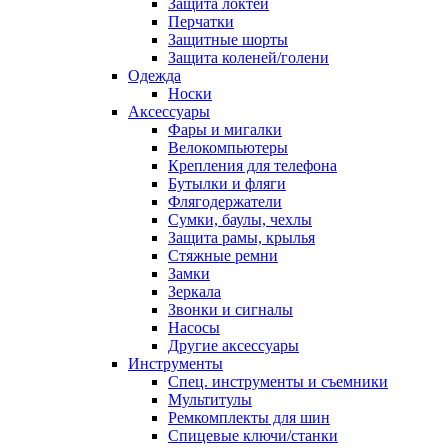
Защита локтей
Перчатки
Защитные шорты
Защита коленей/голени
Одежда
Носки
Аксессуары
Фары и мигалки
Велокомпьютеры
Крепления для телефона
Бутылки и фляги
Флягодержатели
Сумки, баулы, чехлы
Защита рамы, крылья
Стяжные ремни
Замки
Зеркала
Звонки и сигналы
Насосы
Другие аксессуары
Инструменты
Спец. инструменты и съемники
Мультитулы
Ремкомплекты для шин
Спицевые ключи/станки