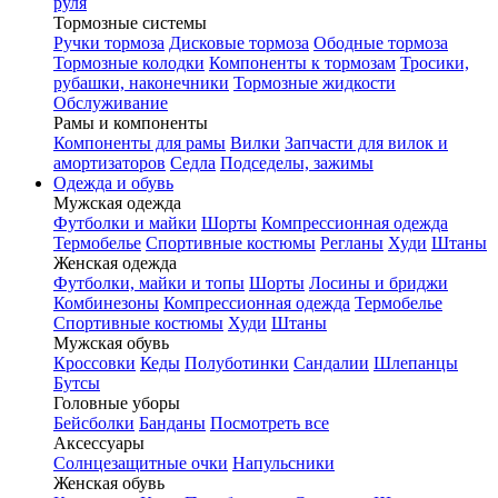
руля
Тормозные системы
Ручки тормоза
Дисковые тормоза
Ободные тормоза
Тормозные колодки
Компоненты к тормозам
Тросики,
рубашки, наконечники
Тормозные жидкости
Обслуживание
Рамы и компоненты
Компоненты для рамы
Вилки
Запчасти для вилок и
амортизаторов
Седла
Подседелы, зажимы
Одежда и обувь
Мужская одежда
Футболки и майки
Шорты
Компрессионная одежда
Термобелье
Спортивные костюмы
Регланы
Худи
Штаны
Женская одежда
Футболки, майки и топы
Шорты
Лосины и бриджи
Комбинезоны
Компрессионная одежда
Термобелье
Спортивные костюмы
Худи
Штаны
Мужская обувь
Кроссовки
Кеды
Полуботинки
Сандалии
Шлепанцы
Бутсы
Головные уборы
Бейсболки
Банданы
Посмотреть все
Аксессуары
Солнцезащитные очки
Напульсники
Женская обувь