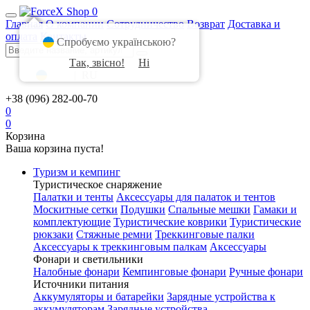
0
Главная
О компании
Сотрудничество
Возврат
Доставка и
оплата
Контакты
Спробуємо українською?
Так, звісно!
Ні
UA
|
RU
+38 (096) 282-00-70
0
0
Корзина
Ваша корзина пуста!
Туризм и кемпинг
Туристическое снаряжение
Палатки и тенты
Аксессуары для палаток и тентов
Москитные сетки
Подушки
Спальные мешки
Гамаки и
комплектующие
Туристические коврики
Туристические
рюкзаки
Стяжные ремни
Треккинговые палки
Аксессуары к треккинговым палкам
Аксессуары
Фонари и светильники
Налобные фонари
Кемпинговые фонари
Ручные фонари
Источники питания
Аккумуляторы и батарейки
Зарядные устройства к
аккумуляторам
Зарядные устройства