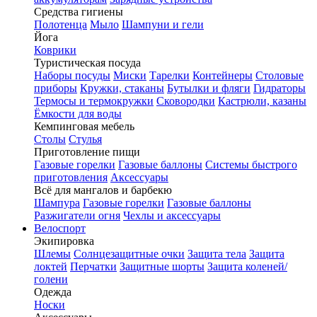
Средства гигиены
Полотенца
Мыло
Шампуни и гели
Йога
Коврики
Туристическая посуда
Наборы посуды
Миски
Тарелки
Контейнеры
Столовые
приборы
Кружки, стаканы
Бутылки и фляги
Гидраторы
Термосы и термокружки
Сковородки
Кастрюли, казаны
Ёмкости для воды
Кемпинговая мебель
Столы
Стулья
Приготовление пищи
Газовые горелки
Газовые баллоны
Системы быстрого
приготовления
Аксессуары
Всё для мангалов и барбекю
Шампура
Газовые горелки
Газовые баллоны
Разжигатели огня
Чехлы и аксессуары
Велоспорт
Экипировка
Шлемы
Солнцезащитные очки
Защита тела
Защита
локтей
Перчатки
Защитные шорты
Защита коленей/
голени
Одежда
Носки