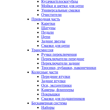
Кусачки/плоскогубцы
Мойки и щетки для цепи
Универсальные смазки
Очистители
Приводная часть
Каретки
Шатуны
Педали
Цепи
Задние звезды
Смазки для цепи
Трансмиссия
Ручки переключения
Переключатели передние
Переключатели задние
Тросики, рубашки, наконечники
Колесные части
Передние втулки
Задние втулки
Оси, эксцентрики
Камеры, флипперы
Покрышки
Смазки для подшипников
Бескамерная система
Наборы