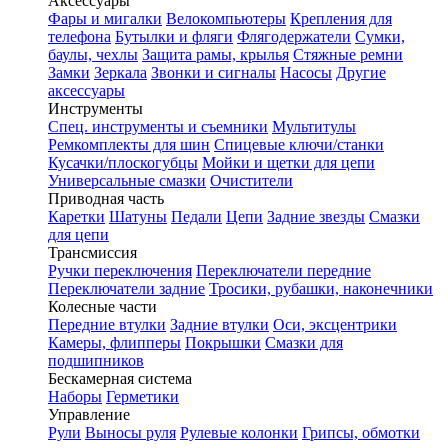
Аксессуары
Фары и мигалки
Велокомпьютеры
Крепления для
телефона
Бутылки и фляги
Флягодержатели
Сумки,
баулы, чехлы
Защита рамы, крылья
Стяжные ремни
Замки
Зеркала
Звонки и сигналы
Насосы
Другие
аксессуары
Инструменты
Спец. инструменты и съемники
Мультитулы
Ремкомплекты для шин
Спицевые ключи/станки
Кусачки/плоскогубцы
Мойки и щетки для цепи
Универсальные смазки
Очистители
Приводная часть
Каретки
Шатуны
Педали
Цепи
Задние звезды
Смазки
для цепи
Трансмиссия
Ручки переключения
Переключатели передние
Переключатели задние
Тросики, рубашки, наконечники
Колесные части
Передние втулки
Задние втулки
Оси, эксцентрики
Камеры, флипперы
Покрышки
Смазки для
подшипников
Бескамерная система
Наборы
Герметики
Управление
Рули
Выносы руля
Рулевые колонки
Грипсы, обмотки