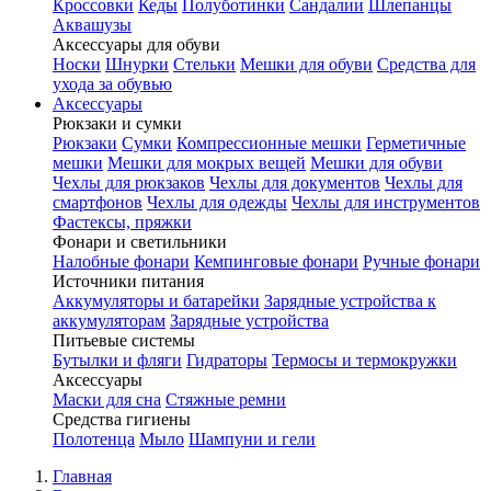
Кроссовки
Кеды
Полуботинки
Сандалии
Шлепанцы
Аквашузы
Аксессуары для обуви
Носки
Шнурки
Стельки
Мешки для обуви
Средства для
ухода за обувью
Аксессуары
Рюкзаки и сумки
Рюкзаки
Сумки
Компрессионные мешки
Герметичные
мешки
Мешки для мокрых вещей
Мешки для обуви
Чехлы для рюкзаков
Чехлы для документов
Чехлы для
смартфонов
Чехлы для одежды
Чехлы для инструментов
Фастексы, пряжки
Фонари и светильники
Налобные фонари
Кемпинговые фонари
Ручные фонари
Источники питания
Аккумуляторы и батарейки
Зарядные устройства к
аккумуляторам
Зарядные устройства
Питьевые системы
Бутылки и фляги
Гидраторы
Термосы и термокружки
Аксессуары
Маски для сна
Стяжные ремни
Средства гигиены
Полотенца
Мыло
Шампуни и гели
Главная