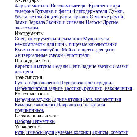
Аксессуары
Фары и мигалки
Велокомпьютеры
Крепления для
телефона
Бутылки и фляги
Флягодержатели
Сумки,
баулы, чехлы
Защита рамы, крылья
Стяжные ремни
Замки
Зеркала
Звонки и сигналы
Насосы
Другие
аксессуары
Инструменты
Спец. инструменты и съемники
Мультитулы
Ремкомплекты для шин
Спицевые ключи/станки
Кусачки/плоскогубцы
Мойки и щетки для цепи
Универсальные смазки
Очистители
Приводная часть
Каретки
Шатуны
Педали
Цепи
Задние звезды
Смазки
для цепи
Трансмиссия
Ручки переключения
Переключатели передние
Переключатели задние
Тросики, рубашки, наконечники
Колесные части
Передние втулки
Задние втулки
Оси, эксцентрики
Камеры, флипперы
Покрышки
Смазки для
подшипников
Бескамерная система
Наборы
Герметики
Управление
Рули
Выносы руля
Рулевые колонки
Грипсы, обмотки