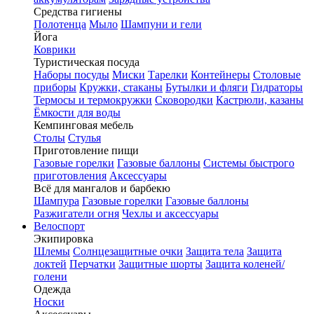
Средства гигиены
Полотенца
Мыло
Шампуни и гели
Йога
Коврики
Туристическая посуда
Наборы посуды
Миски
Тарелки
Контейнеры
Столовые
приборы
Кружки, стаканы
Бутылки и фляги
Гидраторы
Термосы и термокружки
Сковородки
Кастрюли, казаны
Ёмкости для воды
Кемпинговая мебель
Столы
Стулья
Приготовление пищи
Газовые горелки
Газовые баллоны
Системы быстрого
приготовления
Аксессуары
Всё для мангалов и барбекю
Шампура
Газовые горелки
Газовые баллоны
Разжигатели огня
Чехлы и аксессуары
Велоспорт
Экипировка
Шлемы
Солнцезащитные очки
Защита тела
Защита
локтей
Перчатки
Защитные шорты
Защита коленей/
голени
Одежда
Носки