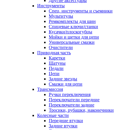
Другие аксессуары
Инструменты
Спец. инструменты и съемники
Мультитулы
Ремкомплекты для шин
Спицевые ключи/станки
Кусачки/плоскогубцы
Мойки и щетки для цепи
Универсальные смазки
Очистители
Приводная часть
Каретки
Шатуны
Педали
Цепи
Задние звезды
Смазки для цепи
Трансмиссия
Ручки переключения
Переключатели передние
Переключатели задние
Тросики, рубашки, наконечники
Колесные части
Передние втулки
Задние втулки