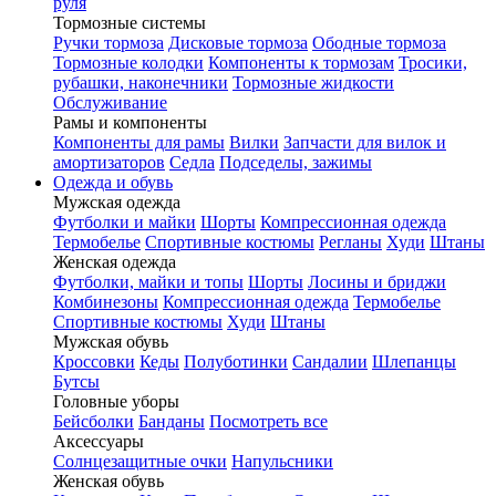
руля
Тормозные системы
Ручки тормоза
Дисковые тормоза
Ободные тормоза
Тормозные колодки
Компоненты к тормозам
Тросики,
рубашки, наконечники
Тормозные жидкости
Обслуживание
Рамы и компоненты
Компоненты для рамы
Вилки
Запчасти для вилок и
амортизаторов
Седла
Подседелы, зажимы
Одежда и обувь
Мужская одежда
Футболки и майки
Шорты
Компрессионная одежда
Термобелье
Спортивные костюмы
Регланы
Худи
Штаны
Женская одежда
Футболки, майки и топы
Шорты
Лосины и бриджи
Комбинезоны
Компрессионная одежда
Термобелье
Спортивные костюмы
Худи
Штаны
Мужская обувь
Кроссовки
Кеды
Полуботинки
Сандалии
Шлепанцы
Бутсы
Головные уборы
Бейсболки
Банданы
Посмотреть все
Аксессуары
Солнцезащитные очки
Напульсники
Женская обувь