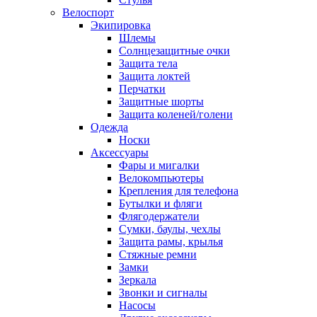
Велоспорт
Экипировка
Шлемы
Солнцезащитные очки
Защита тела
Защита локтей
Перчатки
Защитные шорты
Защита коленей/голени
Одежда
Носки
Аксессуары
Фары и мигалки
Велокомпьютеры
Крепления для телефона
Бутылки и фляги
Флягодержатели
Сумки, баулы, чехлы
Защита рамы, крылья
Стяжные ремни
Замки
Зеркала
Звонки и сигналы
Насосы