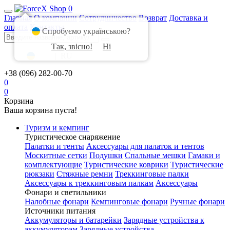
0
Главная
О компании
Сотрудничество
Возврат
Доставка и
оплата
Контакты
Спробуємо українською?
Так, звісно!
Ні
UA
|
RU
+38 (096) 282-00-70
0
0
Корзина
Ваша корзина пуста!
Туризм и кемпинг
Туристическое снаряжение
Палатки и тенты
Аксессуары для палаток и тентов
Москитные сетки
Подушки
Спальные мешки
Гамаки и
комплектующие
Туристические коврики
Туристические
рюкзаки
Стяжные ремни
Треккинговые палки
Аксессуары к треккинговым палкам
Аксессуары
Фонари и светильники
Налобные фонари
Кемпинговые фонари
Ручные фонари
Источники питания
Аккумуляторы и батарейки
Зарядные устройства к
аккумуляторам
Зарядные устройства