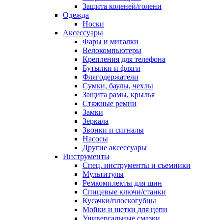
Защита коленей/голени
Одежда
Носки
Аксессуары
Фары и мигалки
Велокомпьютеры
Крепления для телефона
Бутылки и фляги
Флягодержатели
Сумки, баулы, чехлы
Защита рамы, крылья
Стяжные ремни
Замки
Зеркала
Звонки и сигналы
Насосы
Другие аксессуары
Инструменты
Спец. инструменты и съемники
Мультитулы
Ремкомплекты для шин
Спицевые ключи/станки
Кусачки/плоскогубцы
Мойки и щетки для цепи
Универсальные смазки