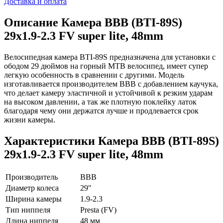
Доставка и оплата
Описание
Камера ВВВ (BTI-89S)
29x1.9-2.3 FV super lite, 48mm
Велосипедная камера BTI-89S предназначена для установки с
ободом 29 дюймов на горный MTB велосипед, имеет супер
легкую особенность в сравнении с другими. Модель
изготавливается производителем BBB с добавлением каучука,
что делает камеру эластичной и устойчивой к резким ударам
на высоком давлении, а так же плотную поклейку латок
благодаря чему они держатся лучше и продлевается срок
жизни камеры.
Характеристики
Камера ВВВ (BTI-89S)
29x1.9-2.3 FV super lite, 48mm
Производитель
BBB
Диаметр колеса
29"
Ширина камеры
1.9-2.3
Тип ниппеля
Presta (FV)
Длина ниппеля
48 мм