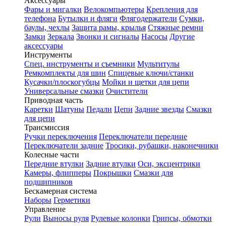
Аксессуары
Фары и мигалки
Велокомпьютеры
Крепления для
телефона
Бутылки и фляги
Флягодержатели
Сумки,
баулы, чехлы
Защита рамы, крылья
Стяжные ремни
Замки
Зеркала
Звонки и сигналы
Насосы
Другие
аксессуары
Инструменты
Спец. инструменты и съемники
Мультитулы
Ремкомплекты для шин
Спицевые ключи/станки
Кусачки/плоскогубцы
Мойки и щетки для цепи
Универсальные смазки
Очистители
Приводная часть
Каретки
Шатуны
Педали
Цепи
Задние звезды
Смазки
для цепи
Трансмиссия
Ручки переключения
Переключатели передние
Переключатели задние
Тросики, рубашки, наконечники
Колесные части
Передние втулки
Задние втулки
Оси, эксцентрики
Камеры, флипперы
Покрышки
Смазки для
подшипников
Бескамерная система
Наборы
Герметики
Управление
Рули
Выносы руля
Рулевые колонки
Грипсы, обмотки