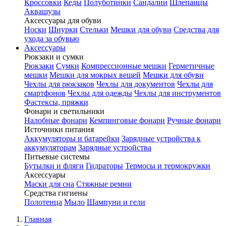
Кроссовки
Кеды
Полуботинки
Сандалии
Шлепанцы
Аквашузы
Аксессуары для обуви
Носки
Шнурки
Стельки
Мешки для обуви
Средства для
ухода за обувью
Аксессуары
Рюкзаки и сумки
Рюкзаки
Сумки
Компрессионные мешки
Герметичные
мешки
Мешки для мокрых вещей
Мешки для обуви
Чехлы для рюкзаков
Чехлы для документов
Чехлы для
смартфонов
Чехлы для одежды
Чехлы для инструментов
Фастексы, пряжки
Фонари и светильники
Налобные фонари
Кемпинговые фонари
Ручные фонари
Источники питания
Аккумуляторы и батарейки
Зарядные устройства к
аккумуляторам
Зарядные устройства
Питьевые системы
Бутылки и фляги
Гидраторы
Термосы и термокружки
Аксессуары
Маски для сна
Стяжные ремни
Средства гигиены
Полотенца
Мыло
Шампуни и гели
Главная