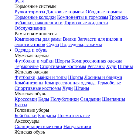
руля
Тормозные системы
Ручки тормоза
Дисковые тормоза
Ободные тормоза
Тормозные колодки
Компоненты к тормозам
Тросики,
рубашки, наконечники
Тормозные жидкости
Обслуживание
Рамы и компоненты
Компоненты для рамы
Вилки
Запчасти для вилок и
амортизаторов
Седла
Подседелы, зажимы
Одежда и обувь
Мужская одежда
Футболки и майки
Шорты
Компрессионная одежда
Термобелье
Спортивные костюмы
Регланы
Худи
Штаны
Женская одежда
Футболки, майки и топы
Шорты
Лосины и бриджи
Комбинезоны
Компрессионная одежда
Термобелье
Спортивные костюмы
Худи
Штаны
Мужская обувь
Кроссовки
Кеды
Полуботинки
Сандалии
Шлепанцы
Бутсы
Головные уборы
Бейсболки
Банданы
Посмотреть все
Аксессуары
Солнцезащитные очки
Напульсники
Женская обувь