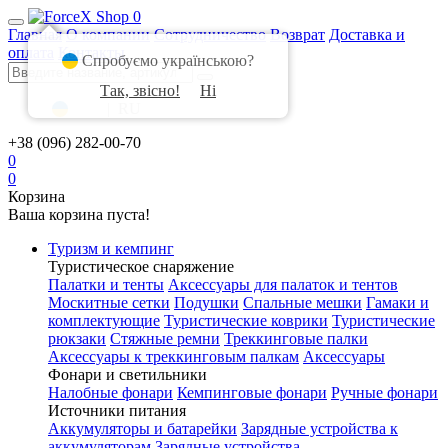
0
Главная
О компании
Сотрудничество
Возврат
Доставка и
оплата
Контакты
Спробуємо українською?
Так, звісно!
Ні
UA
|
RU
+38 (096) 282-00-70
0
0
Корзина
Ваша корзина пуста!
Туризм и кемпинг
Туристическое снаряжение
Палатки и тенты
Аксессуары для палаток и тентов
Москитные сетки
Подушки
Спальные мешки
Гамаки и
комплектующие
Туристические коврики
Туристические
рюкзаки
Стяжные ремни
Треккинговые палки
Аксессуары к треккинговым палкам
Аксессуары
Фонари и светильники
Налобные фонари
Кемпинговые фонари
Ручные фонари
Источники питания
Аккумуляторы и батарейки
Зарядные устройства к
аккумуляторам
Зарядные устройства