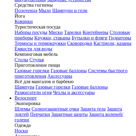
Средства гигиены
Полотенца
Мыло
Шампуни и гели
Йога
Коврики
Туристическая посуда
Наборы посуды
Миски
Тарелки
Контейнеры
Столовые
приборы
Кружки, стаканы
Бутылки и фляги
Гидраторы
Термосы и термокружки
Сковородки
Кастрюли, казаны
Ёмкости для воды
Кемпинговая мебель
Столы
Стулья
Приготовление пищи
Газовые горелки
Газовые баллоны
Системы быстрого
приготовления
Аксессуары
Всё для мангалов и барбекю
Шампура
Газовые горелки
Газовые баллоны
Разжигатели огня
Чехлы и аксессуары
Велоспорт
Экипировка
Шлемы
Солнцезащитные очки
Защита тела
Защита
локтей
Перчатки
Защитные шорты
Защита коленей/
голени
Одежда
Носки