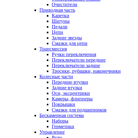
Очистители
Приводная часть
Каретки
Шатуны
Педали
Цепи
Задние звезды
Смазки для цепи
Трансмиссия
Ручки переключения
Переключатели передние
Переключатели задние
Тросики, рубашки, наконечники
Колесные части
Передние втулки
Задние втулки
Оси, эксцентрики
Камеры, флипперы
Покрышки
Смазки для подшипников
Бескамерная система
Наборы
Герметики
Управление
Рули