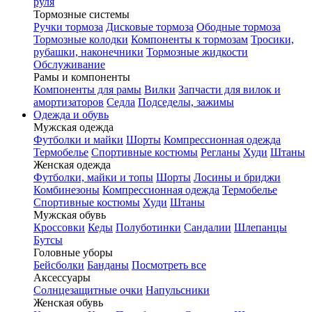
руля
Тормозные системы
Ручки тормоза
Дисковые тормоза
Ободные тормоза
Тормозные колодки
Компоненты к тормозам
Тросики,
рубашки, наконечники
Тормозные жидкости
Обслуживание
Рамы и компоненты
Компоненты для рамы
Вилки
Запчасти для вилок и
амортизаторов
Седла
Подседелы, зажимы
Одежда и обувь
Мужская одежда
Футболки и майки
Шорты
Компрессионная одежда
Термобелье
Спортивные костюмы
Регланы
Худи
Штаны
Женская одежда
Футболки, майки и топы
Шорты
Лосины и бриджи
Комбинезоны
Компрессионная одежда
Термобелье
Спортивные костюмы
Худи
Штаны
Мужская обувь
Кроссовки
Кеды
Полуботинки
Сандалии
Шлепанцы
Бутсы
Головные уборы
Бейсболки
Банданы
Посмотреть все
Аксессуары
Солнцезащитные очки
Напульсники
Женская обувь