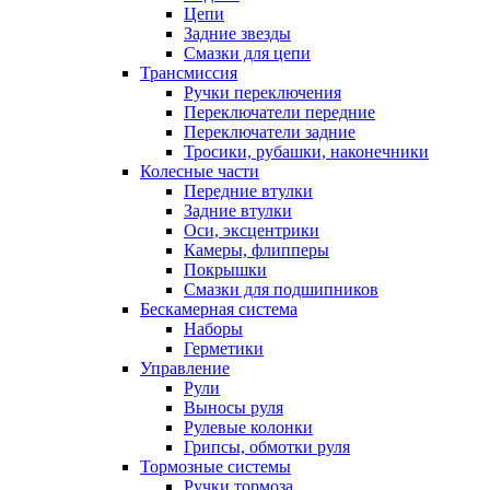
Цепи
Задние звезды
Смазки для цепи
Трансмиссия
Ручки переключения
Переключатели передние
Переключатели задние
Тросики, рубашки, наконечники
Колесные части
Передние втулки
Задние втулки
Оси, эксцентрики
Камеры, флипперы
Покрышки
Смазки для подшипников
Бескамерная система
Наборы
Герметики
Управление
Рули
Выносы руля
Рулевые колонки
Грипсы, обмотки руля
Тормозные системы
Ручки тормоза