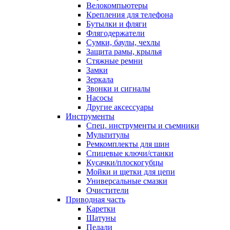
Велокомпьютеры
Крепления для телефона
Бутылки и фляги
Флягодержатели
Сумки, баулы, чехлы
Защита рамы, крылья
Стяжные ремни
Замки
Зеркала
Звонки и сигналы
Насосы
Другие аксессуары
Инструменты
Спец. инструменты и съемники
Мультитулы
Ремкомплекты для шин
Спицевые ключи/станки
Кусачки/плоскогубцы
Мойки и щетки для цепи
Универсальные смазки
Очистители
Приводная часть
Каретки
Шатуны
Педали