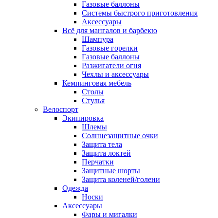
Газовые баллоны
Системы быстрого приготовления
Аксессуары
Всё для мангалов и барбекю
Шампура
Газовые горелки
Газовые баллоны
Разжигатели огня
Чехлы и аксессуары
Кемпинговая мебель
Столы
Стулья
Велоспорт
Экипировка
Шлемы
Солнцезащитные очки
Защита тела
Защита локтей
Перчатки
Защитные шорты
Защита коленей/голени
Одежда
Носки
Аксессуары
Фары и мигалки