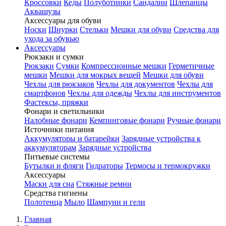
Кроссовки
Кеды
Полуботинки
Сандалии
Шлепанцы
Аквашузы
Аксессуары для обуви
Носки
Шнурки
Стельки
Мешки для обуви
Средства для
ухода за обувью
Аксессуары
Рюкзаки и сумки
Рюкзаки
Сумки
Компрессионные мешки
Герметичные
мешки
Мешки для мокрых вещей
Мешки для обуви
Чехлы для рюкзаков
Чехлы для документов
Чехлы для
смартфонов
Чехлы для одежды
Чехлы для инструментов
Фастексы, пряжки
Фонари и светильники
Налобные фонари
Кемпинговые фонари
Ручные фонари
Источники питания
Аккумуляторы и батарейки
Зарядные устройства к
аккумуляторам
Зарядные устройства
Питьевые системы
Бутылки и фляги
Гидраторы
Термосы и термокружки
Аксессуары
Маски для сна
Стяжные ремни
Средства гигиены
Полотенца
Мыло
Шампуни и гели
Главная