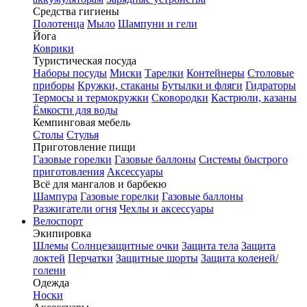
Средства гигиены
Полотенца
Мыло
Шампуни и гели
Йога
Коврики
Туристическая посуда
Наборы посуды
Миски
Тарелки
Контейнеры
Столовые
приборы
Кружки, стаканы
Бутылки и фляги
Гидраторы
Термосы и термокружки
Сковородки
Кастрюли, казаны
Ёмкости для воды
Кемпинговая мебель
Столы
Стулья
Приготовление пищи
Газовые горелки
Газовые баллоны
Системы быстрого
приготовления
Аксессуары
Всё для мангалов и барбекю
Шампура
Газовые горелки
Газовые баллоны
Разжигатели огня
Чехлы и аксессуары
Велоспорт
Экипировка
Шлемы
Солнцезащитные очки
Защита тела
Защита
локтей
Перчатки
Защитные шорты
Защита коленей/
голени
Одежда
Носки