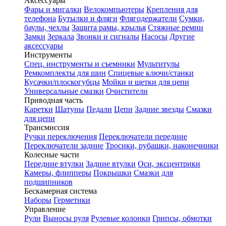
Аксессуары
Фары и мигалки
Велокомпьютеры
Крепления для
телефона
Бутылки и фляги
Флягодержатели
Сумки,
баулы, чехлы
Защита рамы, крылья
Стяжные ремни
Замки
Зеркала
Звонки и сигналы
Насосы
Другие
аксессуары
Инструменты
Спец. инструменты и съемники
Мультитулы
Ремкомплекты для шин
Спицевые ключи/станки
Кусачки/плоскогубцы
Мойки и щетки для цепи
Универсальные смазки
Очистители
Приводная часть
Каретки
Шатуны
Педали
Цепи
Задние звезды
Смазки
для цепи
Трансмиссия
Ручки переключения
Переключатели передние
Переключатели задние
Тросики, рубашки, наконечники
Колесные части
Передние втулки
Задние втулки
Оси, эксцентрики
Камеры, флипперы
Покрышки
Смазки для
подшипников
Бескамерная система
Наборы
Герметики
Управление
Рули
Выносы руля
Рулевые колонки
Грипсы, обмотки