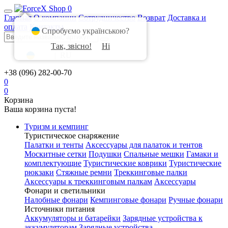
0
Главная
О компании
Сотрудничество
Возврат
Доставка и
оплата
Контакты
Спробуємо українською?
Так, звісно!
Ні
UA
|
RU
+38 (096) 282-00-70
0
0
Корзина
Ваша корзина пуста!
Туризм и кемпинг
Туристическое снаряжение
Палатки и тенты
Аксессуары для палаток и тентов
Москитные сетки
Подушки
Спальные мешки
Гамаки и
комплектующие
Туристические коврики
Туристические
рюкзаки
Стяжные ремни
Треккинговые палки
Аксессуары к треккинговым палкам
Аксессуары
Фонари и светильники
Налобные фонари
Кемпинговые фонари
Ручные фонари
Источники питания
Аккумуляторы и батарейки
Зарядные устройства к
аккумуляторам
Зарядные устройства