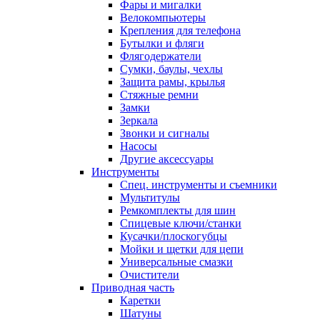
Фары и мигалки
Велокомпьютеры
Крепления для телефона
Бутылки и фляги
Флягодержатели
Сумки, баулы, чехлы
Защита рамы, крылья
Стяжные ремни
Замки
Зеркала
Звонки и сигналы
Насосы
Другие аксессуары
Инструменты
Спец. инструменты и съемники
Мультитулы
Ремкомплекты для шин
Спицевые ключи/станки
Кусачки/плоскогубцы
Мойки и щетки для цепи
Универсальные смазки
Очистители
Приводная часть
Каретки
Шатуны