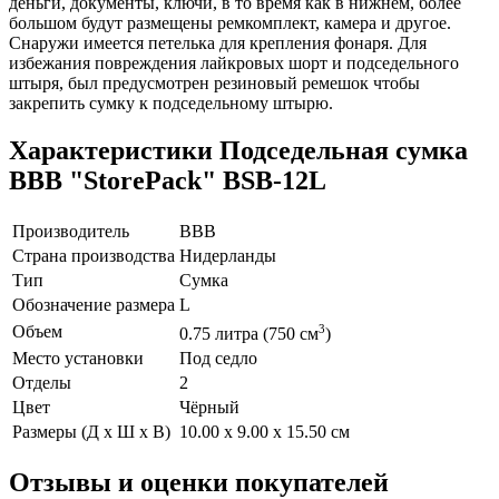
деньги, документы, ключи, в то время как в нижнем, более
большом будут размещены ремкомплект, камера и другое.
Снаружи имеется петелька для крепления фонаря. Для
избежания повреждения лайкровых шорт и подседельного
штыря, был предусмотрен резиновый ремешок чтобы
закрепить сумку к подседельному штырю.
Характеристики
Подседельная сумка
BBB "StorePack" BSB-12L
Производитель
BBB
Страна производства
Нидерланды
Тип
Сумка
Обозначение размера
L
Объем
3
0.75 литра (750 см
)
Место установки
Под седло
Отделы
2
Цвет
Чёрный
Размеры (Д х Ш х В)
10.00 x 9.00 x 15.50 см
Отзывы и оценки покупателей