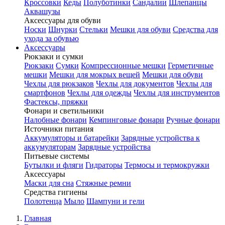
Кроссовки
Кеды
Полуботинки
Сандалии
Шлепанцы
Аквашузы
Аксессуары для обуви
Носки
Шнурки
Стельки
Мешки для обуви
Средства для
ухода за обувью
Аксессуары
Рюкзаки и сумки
Рюкзаки
Сумки
Компрессионные мешки
Герметичные
мешки
Мешки для мокрых вещей
Мешки для обуви
Чехлы для рюкзаков
Чехлы для документов
Чехлы для
смартфонов
Чехлы для одежды
Чехлы для инструментов
Фастексы, пряжки
Фонари и светильники
Налобные фонари
Кемпинговые фонари
Ручные фонари
Источники питания
Аккумуляторы и батарейки
Зарядные устройства к
аккумуляторам
Зарядные устройства
Питьевые системы
Бутылки и фляги
Гидраторы
Термосы и термокружки
Аксессуары
Маски для сна
Стяжные ремни
Средства гигиены
Полотенца
Мыло
Шампуни и гели
Главная