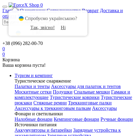
0
Главная
О компании
Сотрудничество
Возврат
Доставка и
оплата
Контакты
Спробуємо українською?
Так, звісно!
Ні
UA
|
RU
+38 (096) 282-00-70
0
0
Корзина
Ваша корзина пуста!
Туризм и кемпинг
Туристическое снаряжение
Палатки и тенты
Аксессуары для палаток и тентов
Москитные сетки
Подушки
Спальные мешки
Гамаки и
комплектующие
Туристические коврики
Туристические
рюкзаки
Стяжные ремни
Треккинговые палки
Аксессуары к треккинговым палкам
Аксессуары
Фонари и светильники
Налобные фонари
Кемпинговые фонари
Ручные фонари
Источники питания
Аккумуляторы и батарейки
Зарядные устройства к
аккумуляторам
Зарядные устройства