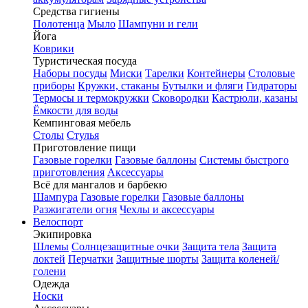
Средства гигиены
Полотенца
Мыло
Шампуни и гели
Йога
Коврики
Туристическая посуда
Наборы посуды
Миски
Тарелки
Контейнеры
Столовые
приборы
Кружки, стаканы
Бутылки и фляги
Гидраторы
Термосы и термокружки
Сковородки
Кастрюли, казаны
Ёмкости для воды
Кемпинговая мебель
Столы
Стулья
Приготовление пищи
Газовые горелки
Газовые баллоны
Системы быстрого
приготовления
Аксессуары
Всё для мангалов и барбекю
Шампура
Газовые горелки
Газовые баллоны
Разжигатели огня
Чехлы и аксессуары
Велоспорт
Экипировка
Шлемы
Солнцезащитные очки
Защита тела
Защита
локтей
Перчатки
Защитные шорты
Защита коленей/
голени
Одежда
Носки