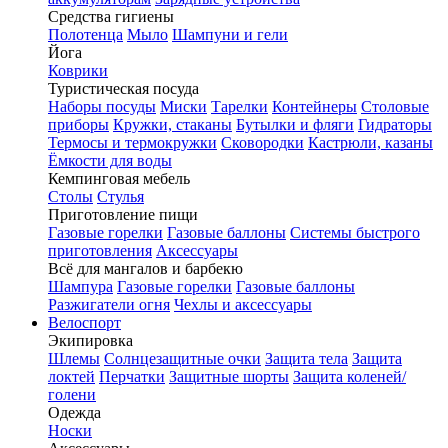
Средства гигиены
Полотенца
Мыло
Шампуни и гели
Йога
Коврики
Туристическая посуда
Наборы посуды
Миски
Тарелки
Контейнеры
Столовые
приборы
Кружки, стаканы
Бутылки и фляги
Гидраторы
Термосы и термокружки
Сковородки
Кастрюли, казаны
Ёмкости для воды
Кемпинговая мебель
Столы
Стулья
Приготовление пищи
Газовые горелки
Газовые баллоны
Системы быстрого
приготовления
Аксессуары
Всё для мангалов и барбекю
Шампура
Газовые горелки
Газовые баллоны
Разжигатели огня
Чехлы и аксессуары
Велоспорт
Экипировка
Шлемы
Солнцезащитные очки
Защита тела
Защита
локтей
Перчатки
Защитные шорты
Защита коленей/
голени
Одежда
Носки