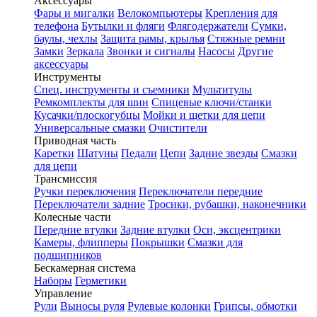
Аксессуары
Фары и мигалки
Велокомпьютеры
Крепления для
телефона
Бутылки и фляги
Флягодержатели
Сумки,
баулы, чехлы
Защита рамы, крылья
Стяжные ремни
Замки
Зеркала
Звонки и сигналы
Насосы
Другие
аксессуары
Инструменты
Спец. инструменты и съемники
Мультитулы
Ремкомплекты для шин
Спицевые ключи/станки
Кусачки/плоскогубцы
Мойки и щетки для цепи
Универсальные смазки
Очистители
Приводная часть
Каретки
Шатуны
Педали
Цепи
Задние звезды
Смазки
для цепи
Трансмиссия
Ручки переключения
Переключатели передние
Переключатели задние
Тросики, рубашки, наконечники
Колесные части
Передние втулки
Задние втулки
Оси, эксцентрики
Камеры, флипперы
Покрышки
Смазки для
подшипников
Бескамерная система
Наборы
Герметики
Управление
Рули
Выносы руля
Рулевые колонки
Грипсы, обмотки