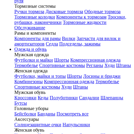
руля
Тормозные системы
Ручки тормоза
Дисковые тормоза
Ободные тормоза
Тормозные колодки
Компоненты к тормозам
Тросики,
рубашки, наконечники
Тормозные жидкости
Обслуживание
Рамы и компоненты
Компоненты для рамы
Вилки
Запчасти для вилок и
амортизаторов
Седла
Подседелы, зажимы
Одежда и обувь
Мужская одежда
Футболки и майки
Шорты
Компрессионная одежда
Термобелье
Спортивные костюмы
Регланы
Худи
Штаны
Женская одежда
Футболки, майки и топы
Шорты
Лосины и бриджи
Комбинезоны
Компрессионная одежда
Термобелье
Спортивные костюмы
Худи
Штаны
Мужская обувь
Кроссовки
Кеды
Полуботинки
Сандалии
Шлепанцы
Бутсы
Головные уборы
Бейсболки
Банданы
Посмотреть все
Аксессуары
Солнцезащитные очки
Напульсники
Женская обувь