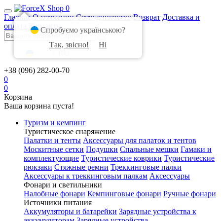
0
Главная
О компании
Сотрудничество
Возврат
Доставка и
оплата
Контакты
Спробуємо українською?
Так, звісно!
Ні
UA
|
RU
+38 (096) 282-00-70
0
0
Корзина
Ваша корзина пуста!
Туризм и кемпинг
Туристическое снаряжение
Палатки и тенты
Аксессуары для палаток и тентов
Москитные сетки
Подушки
Спальные мешки
Гамаки и
комплектующие
Туристические коврики
Туристические
рюкзаки
Стяжные ремни
Треккинговые палки
Аксессуары к треккинговым палкам
Аксессуары
Фонари и светильники
Налобные фонари
Кемпинговые фонари
Ручные фонари
Источники питания
Аккумуляторы и батарейки
Зарядные устройства к
аккумуляторам
Зарядные устройства