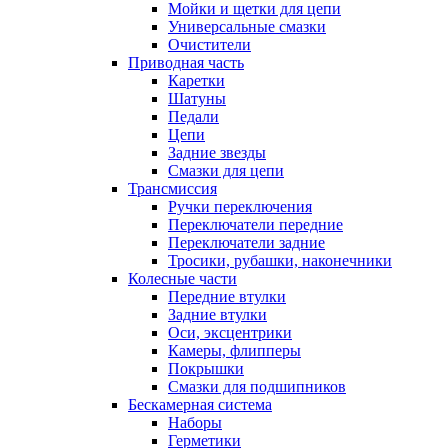
Мойки и щетки для цепи
Универсальные смазки
Очистители
Приводная часть
Каретки
Шатуны
Педали
Цепи
Задние звезды
Смазки для цепи
Трансмиссия
Ручки переключения
Переключатели передние
Переключатели задние
Тросики, рубашки, наконечники
Колесные части
Передние втулки
Задние втулки
Оси, эксцентрики
Камеры, флипперы
Покрышки
Смазки для подшипников
Бескамерная система
Наборы
Герметики