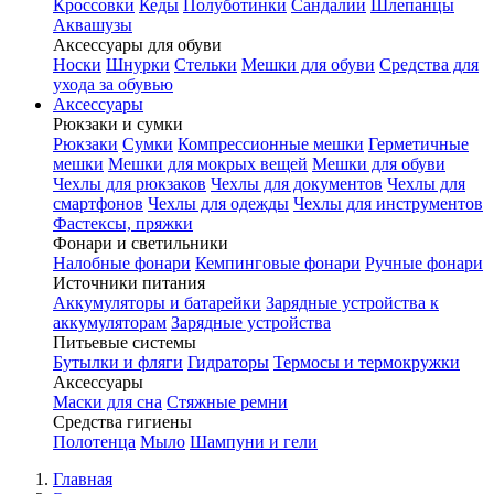
Кроссовки
Кеды
Полуботинки
Сандалии
Шлепанцы
Аквашузы
Аксессуары для обуви
Носки
Шнурки
Стельки
Мешки для обуви
Средства для
ухода за обувью
Аксессуары
Рюкзаки и сумки
Рюкзаки
Сумки
Компрессионные мешки
Герметичные
мешки
Мешки для мокрых вещей
Мешки для обуви
Чехлы для рюкзаков
Чехлы для документов
Чехлы для
смартфонов
Чехлы для одежды
Чехлы для инструментов
Фастексы, пряжки
Фонари и светильники
Налобные фонари
Кемпинговые фонари
Ручные фонари
Источники питания
Аккумуляторы и батарейки
Зарядные устройства к
аккумуляторам
Зарядные устройства
Питьевые системы
Бутылки и фляги
Гидраторы
Термосы и термокружки
Аксессуары
Маски для сна
Стяжные ремни
Средства гигиены
Полотенца
Мыло
Шампуни и гели
Главная