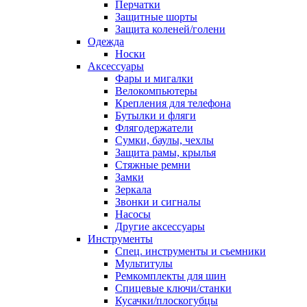
Перчатки
Защитные шорты
Защита коленей/голени
Одежда
Носки
Аксессуары
Фары и мигалки
Велокомпьютеры
Крепления для телефона
Бутылки и фляги
Флягодержатели
Сумки, баулы, чехлы
Защита рамы, крылья
Стяжные ремни
Замки
Зеркала
Звонки и сигналы
Насосы
Другие аксессуары
Инструменты
Спец. инструменты и съемники
Мультитулы
Ремкомплекты для шин
Спицевые ключи/станки
Кусачки/плоскогубцы