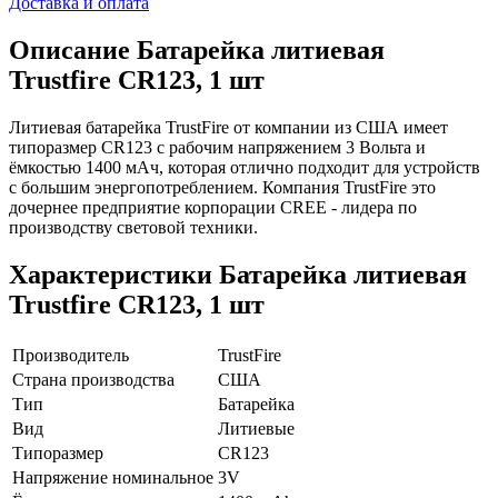
Доставка и оплата
Описание
Батарейка литиевая
Trustfire CR123, 1 шт
Литиевая батарейка TrustFire от компании из США имеет
типоразмер CR123 c рабочим напряжением 3 Вольта и
ёмкостью 1400 мАч, которая отлично подходит для устройств
с большим энергопотреблением. Компания TrustFire это
дочернее предприятие корпорации CREE - лидера по
производству световой техники.
Характеристики
Батарейка литиевая
Trustfire CR123, 1 шт
Производитель
TrustFire
Страна производства
США
Тип
Батарейка
Вид
Литиевые
Типоразмер
CR123
Напряжение номинальное
3V