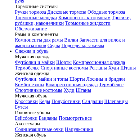
руля
Тормозные системы
Ручки тормоза
Дисковые тормоза
Ободные тормоза
Тормозные колодки
Компоненты к тормозам
Тросики,
рубашки, наконечники
Тормозные жидкости
Обслуживание
Рамы и компоненты
Компоненты для рамы
Вилки
Запчасти для вилок и
амортизаторов
Седла
Подседелы, зажимы
Одежда и обувь
Мужская одежда
Футболки и майки
Шорты
Компрессионная одежда
Термобелье
Спортивные костюмы
Регланы
Худи
Штаны
Женская одежда
Футболки, майки и топы
Шорты
Лосины и бриджи
Комбинезоны
Компрессионная одежда
Термобелье
Спортивные костюмы
Худи
Штаны
Мужская обувь
Кроссовки
Кеды
Полуботинки
Сандалии
Шлепанцы
Бутсы
Головные уборы
Бейсболки
Банданы
Посмотреть все
Аксессуары
Солнцезащитные очки
Напульсники
Женская обувь