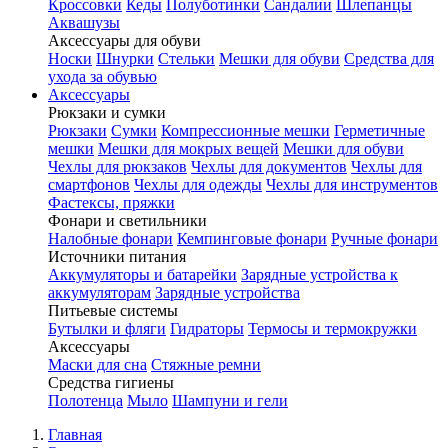
Кроссовки
Кеды
Полуботинки
Сандалии
Шлепанцы
Аквашузы
Аксессуары для обуви
Носки
Шнурки
Стельки
Мешки для обуви
Средства для
ухода за обувью
Аксессуары
Рюкзаки и сумки
Рюкзаки
Сумки
Компрессионные мешки
Герметичные
мешки
Мешки для мокрых вещей
Мешки для обуви
Чехлы для рюкзаков
Чехлы для документов
Чехлы для
смартфонов
Чехлы для одежды
Чехлы для инструментов
Фастексы, пряжки
Фонари и светильники
Налобные фонари
Кемпинговые фонари
Ручные фонари
Источники питания
Аккумуляторы и батарейки
Зарядные устройства к
аккумуляторам
Зарядные устройства
Питьевые системы
Бутылки и фляги
Гидраторы
Термосы и термокружки
Аксессуары
Маски для сна
Стяжные ремни
Средства гигиены
Полотенца
Мыло
Шампуни и гели
Главная