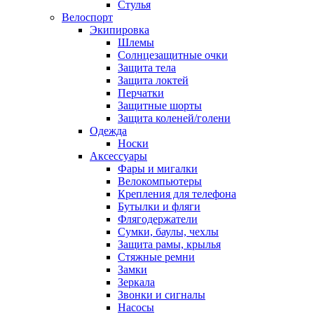
Стулья
Велоспорт
Экипировка
Шлемы
Солнцезащитные очки
Защита тела
Защита локтей
Перчатки
Защитные шорты
Защита коленей/голени
Одежда
Носки
Аксессуары
Фары и мигалки
Велокомпьютеры
Крепления для телефона
Бутылки и фляги
Флягодержатели
Сумки, баулы, чехлы
Защита рамы, крылья
Стяжные ремни
Замки
Зеркала
Звонки и сигналы
Насосы