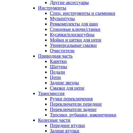
Другие аксессуары
Инструменты
Спец. инструменты и съемники
Мультитулы
Ремкомплекты для шин
Спицевые ключи/станки
Кусачки/плоскогубцы
Мойки и щетки для цепи
Универсальные смазки
Очистители
Приводная часть
Каретки
Шатуны
Педали
Цепи
Задние звезды
Смазки для цепи
Трансмиссия
Ручки переключения
Переключатели передние
Переключатели задние
Тросики, рубашки, наконечники
Колесные части
Передние втулки
Задние втулки