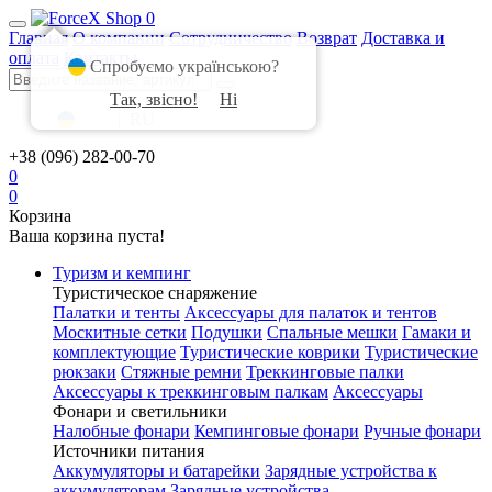
0
Главная
О компании
Сотрудничество
Возврат
Доставка и
оплата
Контакты
Спробуємо українською?
Так, звісно!
Ні
UA
|
RU
+38 (096) 282-00-70
0
0
Корзина
Ваша корзина пуста!
Туризм и кемпинг
Туристическое снаряжение
Палатки и тенты
Аксессуары для палаток и тентов
Москитные сетки
Подушки
Спальные мешки
Гамаки и
комплектующие
Туристические коврики
Туристические
рюкзаки
Стяжные ремни
Треккинговые палки
Аксессуары к треккинговым палкам
Аксессуары
Фонари и светильники
Налобные фонари
Кемпинговые фонари
Ручные фонари
Источники питания
Аккумуляторы и батарейки
Зарядные устройства к
аккумуляторам
Зарядные устройства