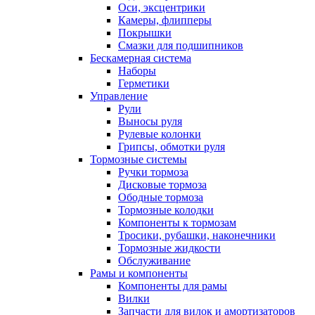
Оси, эксцентрики
Камеры, флипперы
Покрышки
Смазки для подшипников
Бескамерная система
Наборы
Герметики
Управление
Рули
Выносы руля
Рулевые колонки
Грипсы, обмотки руля
Тормозные системы
Ручки тормоза
Дисковые тормоза
Ободные тормоза
Тормозные колодки
Компоненты к тормозам
Тросики, рубашки, наконечники
Тормозные жидкости
Обслуживание
Рамы и компоненты
Компоненты для рамы
Вилки
Запчасти для вилок и амортизаторов