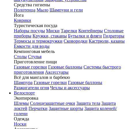
Средства гигиены
Полотенца
Мыло
Шампуни и гели
Йога
Коврики
Туристическая посуда
Наборы посуды
Миски
Тарелки
Контейнеры
Столовые
приборы
Кружки, стаканы
Бутылки и фляги
Гидраторы
Термосы и термокружки
Сковородки
Кастрюли, казаны
Ёмкости для воды
Кемпинговая мебель
Столы
Стулья
Приготовление пищи
Газовые горелки
Газовые баллоны
Системы быстрого
приготовления
Аксессуары
Всё для мангалов и барбекю
Шампура
Газовые горелки
Газовые баллоны
Разжигатели огня
Чехлы и аксессуары
Велоспорт
Экипировка
Шлемы
Солнцезащитные очки
Защита тела
Защита
локтей
Перчатки
Защитные шорты
Защита коленей/
голени
Одежда
Носки