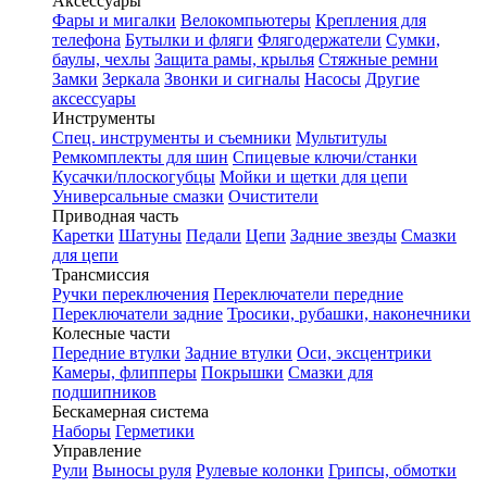
Аксессуары
Фары и мигалки
Велокомпьютеры
Крепления для
телефона
Бутылки и фляги
Флягодержатели
Сумки,
баулы, чехлы
Защита рамы, крылья
Стяжные ремни
Замки
Зеркала
Звонки и сигналы
Насосы
Другие
аксессуары
Инструменты
Спец. инструменты и съемники
Мультитулы
Ремкомплекты для шин
Спицевые ключи/станки
Кусачки/плоскогубцы
Мойки и щетки для цепи
Универсальные смазки
Очистители
Приводная часть
Каретки
Шатуны
Педали
Цепи
Задние звезды
Смазки
для цепи
Трансмиссия
Ручки переключения
Переключатели передние
Переключатели задние
Тросики, рубашки, наконечники
Колесные части
Передние втулки
Задние втулки
Оси, эксцентрики
Камеры, флипперы
Покрышки
Смазки для
подшипников
Бескамерная система
Наборы
Герметики
Управление
Рули
Выносы руля
Рулевые колонки
Грипсы, обмотки