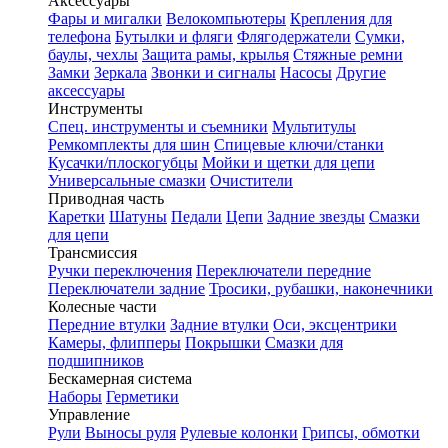
Аксессуары
Фары и мигалки
Велокомпьютеры
Крепления для
телефона
Бутылки и фляги
Флягодержатели
Сумки,
баулы, чехлы
Защита рамы, крылья
Стяжные ремни
Замки
Зеркала
Звонки и сигналы
Насосы
Другие
аксессуары
Инструменты
Спец. инструменты и съемники
Мультитулы
Ремкомплекты для шин
Спицевые ключи/станки
Кусачки/плоскогубцы
Мойки и щетки для цепи
Универсальные смазки
Очистители
Приводная часть
Каретки
Шатуны
Педали
Цепи
Задние звезды
Смазки
для цепи
Трансмиссия
Ручки переключения
Переключатели передние
Переключатели задние
Тросики, рубашки, наконечники
Колесные части
Передние втулки
Задние втулки
Оси, эксцентрики
Камеры, флипперы
Покрышки
Смазки для
подшипников
Бескамерная система
Наборы
Герметики
Управление
Рули
Выносы руля
Рулевые колонки
Грипсы, обмотки