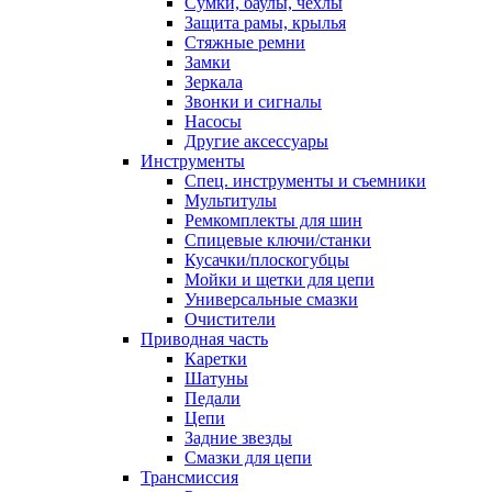
Сумки, баулы, чехлы
Защита рамы, крылья
Стяжные ремни
Замки
Зеркала
Звонки и сигналы
Насосы
Другие аксессуары
Инструменты
Спец. инструменты и съемники
Мультитулы
Ремкомплекты для шин
Спицевые ключи/станки
Кусачки/плоскогубцы
Мойки и щетки для цепи
Универсальные смазки
Очистители
Приводная часть
Каретки
Шатуны
Педали
Цепи
Задние звезды
Смазки для цепи
Трансмиссия