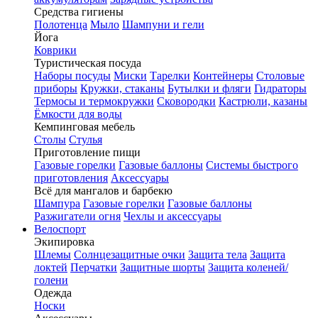
Средства гигиены
Полотенца
Мыло
Шампуни и гели
Йога
Коврики
Туристическая посуда
Наборы посуды
Миски
Тарелки
Контейнеры
Столовые
приборы
Кружки, стаканы
Бутылки и фляги
Гидраторы
Термосы и термокружки
Сковородки
Кастрюли, казаны
Ёмкости для воды
Кемпинговая мебель
Столы
Стулья
Приготовление пищи
Газовые горелки
Газовые баллоны
Системы быстрого
приготовления
Аксессуары
Всё для мангалов и барбекю
Шампура
Газовые горелки
Газовые баллоны
Разжигатели огня
Чехлы и аксессуары
Велоспорт
Экипировка
Шлемы
Солнцезащитные очки
Защита тела
Защита
локтей
Перчатки
Защитные шорты
Защита коленей/
голени
Одежда
Носки