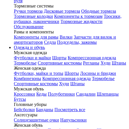
руля
Тормозные системы
Ручки тормоза
Дисковые тормоза
Ободные тормоза
Тормозные колодки
Компоненты к тормозам
Тросики,
рубашки, наконечники
Тормозные жидкости
Обслуживание
Рамы и компоненты
Компоненты для рамы
Вилки
Запчасти для вилок и
амортизаторов
Седла
Подседелы, зажимы
Одежда и обувь
Мужская одежда
Футболки и майки
Шорты
Компрессионная одежда
Термобелье
Спортивные костюмы
Регланы
Худи
Штаны
Женская одежда
Футболки, майки и топы
Шорты
Лосины и бриджи
Комбинезоны
Компрессионная одежда
Термобелье
Спортивные костюмы
Худи
Штаны
Мужская обувь
Кроссовки
Кеды
Полуботинки
Сандалии
Шлепанцы
Бутсы
Головные уборы
Бейсболки
Банданы
Посмотреть все
Аксессуары
Солнцезащитные очки
Напульсники
Женская обувь