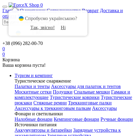
0
Главная
О компании
Сотрудничество
Возврат
Доставка и
оплата
Контакты
Спробуємо українською?
Так, звісно!
Ні
UA
|
RU
+38 (096) 282-00-70
0
0
Корзина
Ваша корзина пуста!
Туризм и кемпинг
Туристическое снаряжение
Палатки и тенты
Аксессуары для палаток и тентов
Москитные сетки
Подушки
Спальные мешки
Гамаки и
комплектующие
Туристические коврики
Туристические
рюкзаки
Стяжные ремни
Треккинговые палки
Аксессуары к треккинговым палкам
Аксессуары
Фонари и светильники
Налобные фонари
Кемпинговые фонари
Ручные фонари
Источники питания
Аккумуляторы и батарейки
Зарядные устройства к
аккумуляторам
Зарядные устройства