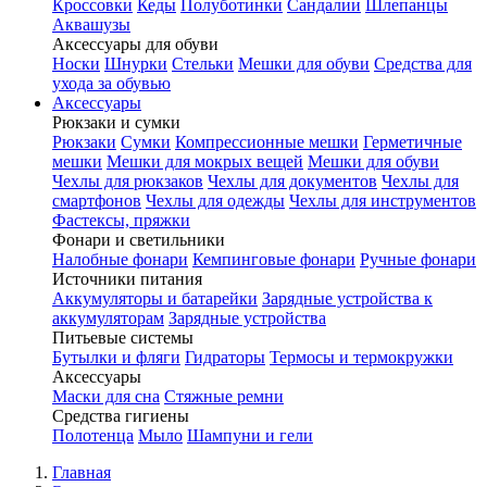
Кроссовки
Кеды
Полуботинки
Сандалии
Шлепанцы
Аквашузы
Аксессуары для обуви
Носки
Шнурки
Стельки
Мешки для обуви
Средства для
ухода за обувью
Аксессуары
Рюкзаки и сумки
Рюкзаки
Сумки
Компрессионные мешки
Герметичные
мешки
Мешки для мокрых вещей
Мешки для обуви
Чехлы для рюкзаков
Чехлы для документов
Чехлы для
смартфонов
Чехлы для одежды
Чехлы для инструментов
Фастексы, пряжки
Фонари и светильники
Налобные фонари
Кемпинговые фонари
Ручные фонари
Источники питания
Аккумуляторы и батарейки
Зарядные устройства к
аккумуляторам
Зарядные устройства
Питьевые системы
Бутылки и фляги
Гидраторы
Термосы и термокружки
Аксессуары
Маски для сна
Стяжные ремни
Средства гигиены
Полотенца
Мыло
Шампуни и гели
Главная