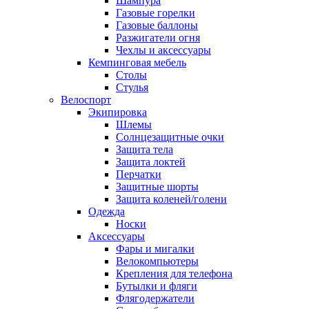
Шампура
Газовые горелки
Газовые баллоны
Разжигатели огня
Чехлы и аксессуары
Кемпинговая мебель
Столы
Стулья
Велоспорт
Экипировка
Шлемы
Солнцезащитные очки
Защита тела
Защита локтей
Перчатки
Защитные шорты
Защита коленей/голени
Одежда
Носки
Аксессуары
Фары и мигалки
Велокомпьютеры
Крепления для телефона
Бутылки и фляги
Флягодержатели