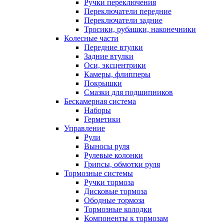
Ручки переключения
Переключатели передние
Переключатели задние
Тросики, рубашки, наконечники
Колесные части
Передние втулки
Задние втулки
Оси, эксцентрики
Камеры, флипперы
Покрышки
Смазки для подшипников
Бескамерная система
Наборы
Герметики
Управление
Рули
Выносы руля
Рулевые колонки
Грипсы, обмотки руля
Тормозные системы
Ручки тормоза
Дисковые тормоза
Ободные тормоза
Тормозные колодки
Компоненты к тормозам