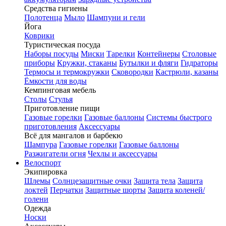
Средства гигиены
Полотенца
Мыло
Шампуни и гели
Йога
Коврики
Туристическая посуда
Наборы посуды
Миски
Тарелки
Контейнеры
Столовые
приборы
Кружки, стаканы
Бутылки и фляги
Гидраторы
Термосы и термокружки
Сковородки
Кастрюли, казаны
Ёмкости для воды
Кемпинговая мебель
Столы
Стулья
Приготовление пищи
Газовые горелки
Газовые баллоны
Системы быстрого
приготовления
Аксессуары
Всё для мангалов и барбекю
Шампура
Газовые горелки
Газовые баллоны
Разжигатели огня
Чехлы и аксессуары
Велоспорт
Экипировка
Шлемы
Солнцезащитные очки
Защита тела
Защита
локтей
Перчатки
Защитные шорты
Защита коленей/
голени
Одежда
Носки