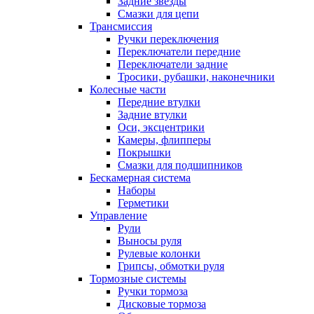
Задние звезды
Смазки для цепи
Трансмиссия
Ручки переключения
Переключатели передние
Переключатели задние
Тросики, рубашки, наконечники
Колесные части
Передние втулки
Задние втулки
Оси, эксцентрики
Камеры, флипперы
Покрышки
Смазки для подшипников
Бескамерная система
Наборы
Герметики
Управление
Рули
Выносы руля
Рулевые колонки
Грипсы, обмотки руля
Тормозные системы
Ручки тормоза
Дисковые тормоза