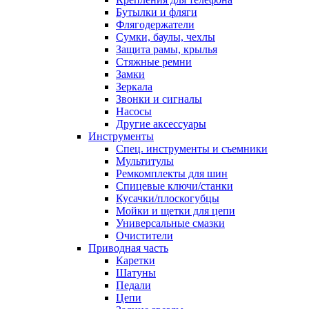
Бутылки и фляги
Флягодержатели
Сумки, баулы, чехлы
Защита рамы, крылья
Стяжные ремни
Замки
Зеркала
Звонки и сигналы
Насосы
Другие аксессуары
Инструменты
Спец. инструменты и съемники
Мультитулы
Ремкомплекты для шин
Спицевые ключи/станки
Кусачки/плоскогубцы
Мойки и щетки для цепи
Универсальные смазки
Очистители
Приводная часть
Каретки
Шатуны
Педали
Цепи