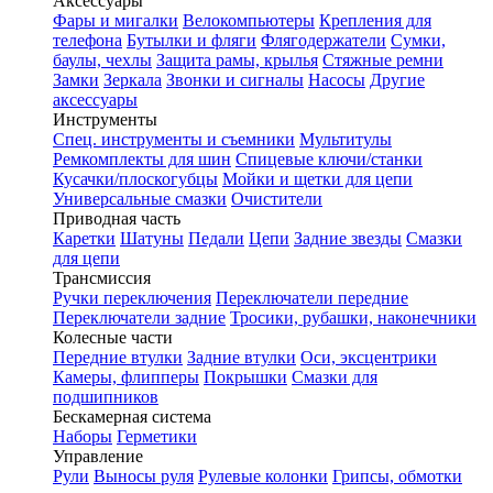
Аксессуары
Фары и мигалки
Велокомпьютеры
Крепления для
телефона
Бутылки и фляги
Флягодержатели
Сумки,
баулы, чехлы
Защита рамы, крылья
Стяжные ремни
Замки
Зеркала
Звонки и сигналы
Насосы
Другие
аксессуары
Инструменты
Спец. инструменты и съемники
Мультитулы
Ремкомплекты для шин
Спицевые ключи/станки
Кусачки/плоскогубцы
Мойки и щетки для цепи
Универсальные смазки
Очистители
Приводная часть
Каретки
Шатуны
Педали
Цепи
Задние звезды
Смазки
для цепи
Трансмиссия
Ручки переключения
Переключатели передние
Переключатели задние
Тросики, рубашки, наконечники
Колесные части
Передние втулки
Задние втулки
Оси, эксцентрики
Камеры, флипперы
Покрышки
Смазки для
подшипников
Бескамерная система
Наборы
Герметики
Управление
Рули
Выносы руля
Рулевые колонки
Грипсы, обмотки