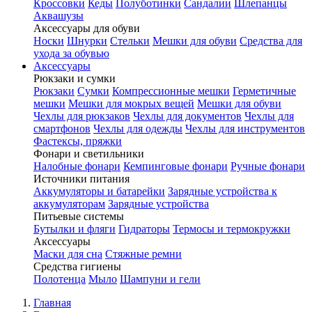
Кроссовки
Кеды
Полуботинки
Сандалии
Шлепанцы
Аквашузы
Аксессуары для обуви
Носки
Шнурки
Стельки
Мешки для обуви
Средства для
ухода за обувью
Аксессуары
Рюкзаки и сумки
Рюкзаки
Сумки
Компрессионные мешки
Герметичные
мешки
Мешки для мокрых вещей
Мешки для обуви
Чехлы для рюкзаков
Чехлы для документов
Чехлы для
смартфонов
Чехлы для одежды
Чехлы для инструментов
Фастексы, пряжки
Фонари и светильники
Налобные фонари
Кемпинговые фонари
Ручные фонари
Источники питания
Аккумуляторы и батарейки
Зарядные устройства к
аккумуляторам
Зарядные устройства
Питьевые системы
Бутылки и фляги
Гидраторы
Термосы и термокружки
Аксессуары
Маски для сна
Стяжные ремни
Средства гигиены
Полотенца
Мыло
Шампуни и гели
Главная