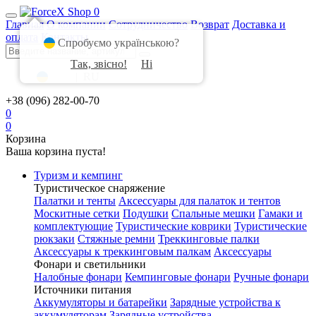
0
Главная
О компании
Сотрудничество
Возврат
Доставка и
оплата
Контакты
Спробуємо українською?
Так, звісно!
Ні
UA
|
RU
+38 (096) 282-00-70
0
0
Корзина
Ваша корзина пуста!
Туризм и кемпинг
Туристическое снаряжение
Палатки и тенты
Аксессуары для палаток и тентов
Москитные сетки
Подушки
Спальные мешки
Гамаки и
комплектующие
Туристические коврики
Туристические
рюкзаки
Стяжные ремни
Треккинговые палки
Аксессуары к треккинговым палкам
Аксессуары
Фонари и светильники
Налобные фонари
Кемпинговые фонари
Ручные фонари
Источники питания
Аккумуляторы и батарейки
Зарядные устройства к
аккумуляторам
Зарядные устройства