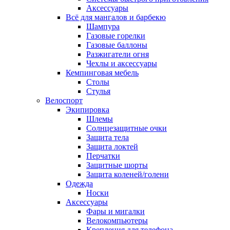
Аксессуары
Всё для мангалов и барбекю
Шампура
Газовые горелки
Газовые баллоны
Разжигатели огня
Чехлы и аксессуары
Кемпинговая мебель
Столы
Стулья
Велоспорт
Экипировка
Шлемы
Солнцезащитные очки
Защита тела
Защита локтей
Перчатки
Защитные шорты
Защита коленей/голени
Одежда
Носки
Аксессуары
Фары и мигалки
Велокомпьютеры
Крепления для телефона