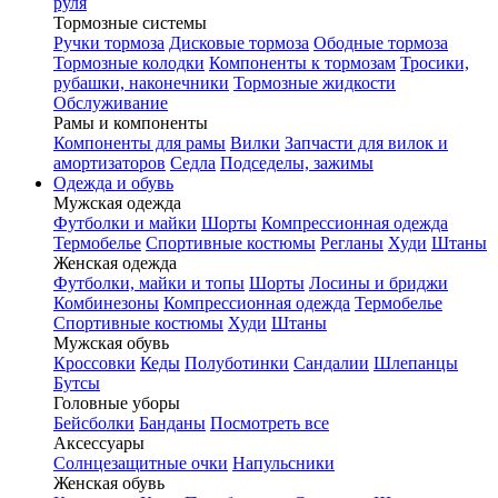
руля
Тормозные системы
Ручки тормоза
Дисковые тормоза
Ободные тормоза
Тормозные колодки
Компоненты к тормозам
Тросики,
рубашки, наконечники
Тормозные жидкости
Обслуживание
Рамы и компоненты
Компоненты для рамы
Вилки
Запчасти для вилок и
амортизаторов
Седла
Подседелы, зажимы
Одежда и обувь
Мужская одежда
Футболки и майки
Шорты
Компрессионная одежда
Термобелье
Спортивные костюмы
Регланы
Худи
Штаны
Женская одежда
Футболки, майки и топы
Шорты
Лосины и бриджи
Комбинезоны
Компрессионная одежда
Термобелье
Спортивные костюмы
Худи
Штаны
Мужская обувь
Кроссовки
Кеды
Полуботинки
Сандалии
Шлепанцы
Бутсы
Головные уборы
Бейсболки
Банданы
Посмотреть все
Аксессуары
Солнцезащитные очки
Напульсники
Женская обувь