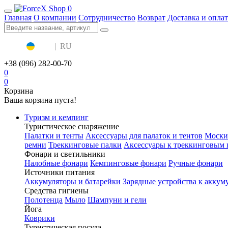
0
Главная
О компании
Сотрудничество
Возврат
Доставка и оплат
UA
|
RU
+38 (096) 282-00-70
0
0
Корзина
Ваша корзина пуста!
Туризм и кемпинг
Туристическое снаряжение
Палатки и тенты
Аксессуары для палаток и тентов
Моски
ремни
Треккинговые палки
Аксессуары к треккинговым 
Фонари и светильники
Налобные фонари
Кемпинговые фонари
Ручные фонари
Источники питания
Аккумуляторы и батарейки
Зарядные устройства к аккум
Средства гигиены
Полотенца
Мыло
Шампуни и гели
Йога
Коврики
Туристическая посуда