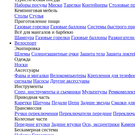
Наборы посуды
Миски
Тарелки
Контейнеры
Столовые п
Кемпинговая мебель
Столы
Стулья
Приготовление пищи
Газовые горелки
Газовые баллоны
Системы быстрого пр
Всё для мангалов и барбекю
Шампура
Газовые горелки
Газовые баллоны
Разжигатели
Велоспорт
Экипировка
Шлемы
Солнцезащитные очки
Защита тела
Защита локте
Одежда
Носки
Аксессуары
Фары и мигалки
Велокомпьютеры
Крепления для телефо
сигналы
Насосы
Другие аксессуары
Инструменты
Спец. инструменты и съемники
Мультитулы
Ремкомплек
Приводная часть
Каретки
Шатуны
Педали
Цепи
Задние звезды
Смазки для
Трансмиссия
Ручки переключения
Переключатели передние
Переключа
Колесные части
Передние втулки
Задние втулки
Оси, эксцентрики
Камер
Бескамерная система