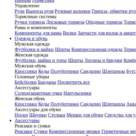
Наборы
Герметики
Управление
Рули
Выносы руля
Рулевые колонки
Грипсы, обмотки рул
Тормозные системы
Ручки тормоза
Дисковые тормоза
Ободные тормоза
Тормо
Рамы и компоненты
Компоненты для рамы
Вилки
Запчасти для вилок и амор
Одежда и обувь
Мужская одежда
Футболки и майки
Шорты
Компрессионная одежда
Термо
Женская одежда
Футболки, майки и топы
Шорты
Лосины и бриджи
Комб
Мужская обувь
Кроссовки
Кеды
Полуботинки
Сандалии
Шлепанцы
Бут
Головные уборы
Бейсболки
Банданы
Посмотреть все
Аксессуары
Солнцезащитные очки
Напульсники
Женская обувь
Кроссовки
Кеды
Полуботинки
Сандалии
Шлепанцы
Акв
Аксессуары для обуви
Носки
Шнурки
Стельки
Мешки для обуви
Средства для у
Аксессуары
Рюкзаки и сумки
Рюкзаки
Сумки
Компрессионные мешки
Герметичные м