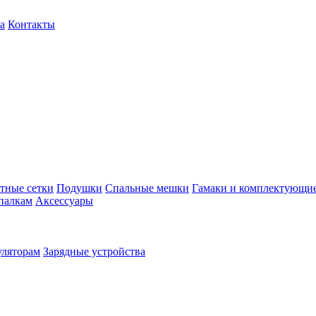
а
Контакты
тные сетки
Подушки
Спальные мешки
Гамаки и комплектующи
палкам
Аксессуары
уляторам
Зарядные устройства