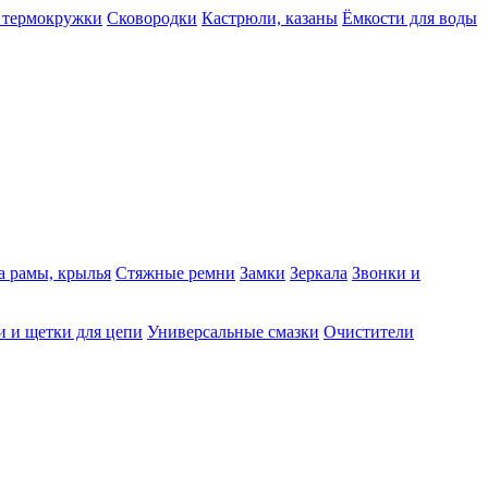
 термокружки
Сковородки
Кастрюли, казаны
Ёмкости для воды
а рамы, крылья
Стяжные ремни
Замки
Зеркала
Звонки и
 и щетки для цепи
Универсальные смазки
Очистители