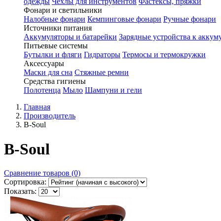
одежды
Чехлы для инструментов
Фастексы, пряжки
Фонари и светильники
Налобные фонари
Кемпинговые фонари
Ручные фонари
Источники питания
Аккумуляторы и батарейки
Зарядные устройства к аккум
Питьевые системы
Бутылки и фляги
Гидраторы
Термосы и термокружки
Аксессуары
Маски для сна
Стяжные ремни
Средства гигиены
Полотенца
Мыло
Шампуни и гели
Главная
Производитель
B-Soul
B-Soul
Сравнение товаров (0)
Сортировка:
Показать: