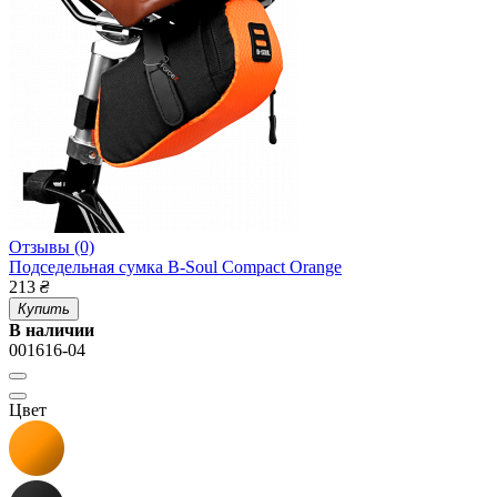
Отзывы (0)
Подседельная сумка B-Soul Compact Orange
213
₴
Купить
В наличии
001616-04
Цвет