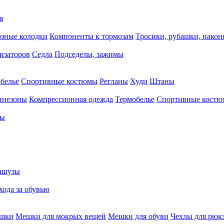
я
зные колодки
Компоненты к тормозам
Тросики, рубашки, нако
тизаторов
Седла
Подседелы, зажимы
белье
Спортивные костюмы
Регланы
Худи
Штаны
инезоны
Компрессионная одежда
Термобелье
Спортивные кост
сы
ашузы
хода за обувью
ешки
Мешки для мокрых вещей
Мешки для обуви
Чехлы для рюк