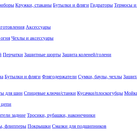
риборы
Кружки, стаканы
Бутылки и фляги
Гидраторы
Термосы и
иготовления
Аксессуары
 огня
Чехлы и аксессуары
й
Перчатки
Защитные шорты
Защита коленей/голени
на
Бутылки и фляги
Флягодержатели
Сумки, баулы, чехлы
Защит
ты для шин
Спицевые ключи/станки
Кусачки/плоскогубцы
Мойки
 цепи
тели задние
Тросики, рубашки, наконечники
ы, флипперы
Покрышки
Смазки для подшипников