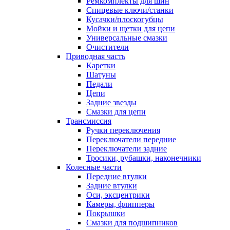
Ремкомплекты для шин
Спицевые ключи/станки
Кусачки/плоскогубцы
Мойки и щетки для цепи
Универсальные смазки
Очистители
Приводная часть
Каретки
Шатуны
Педали
Цепи
Задние звезды
Смазки для цепи
Трансмиссия
Ручки переключения
Переключатели передние
Переключатели задние
Тросики, рубашки, наконечники
Колесные части
Передние втулки
Задние втулки
Оси, эксцентрики
Камеры, флипперы
Покрышки
Смазки для подшипников