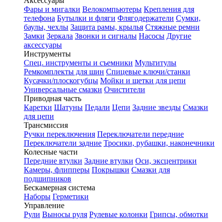
Аксессуары
Фары и мигалки
Велокомпьютеры
Крепления для
телефона
Бутылки и фляги
Флягодержатели
Сумки,
баулы, чехлы
Защита рамы, крылья
Стяжные ремни
Замки
Зеркала
Звонки и сигналы
Насосы
Другие
аксессуары
Инструменты
Спец. инструменты и съемники
Мультитулы
Ремкомплекты для шин
Спицевые ключи/станки
Кусачки/плоскогубцы
Мойки и щетки для цепи
Универсальные смазки
Очистители
Приводная часть
Каретки
Шатуны
Педали
Цепи
Задние звезды
Смазки
для цепи
Трансмиссия
Ручки переключения
Переключатели передние
Переключатели задние
Тросики, рубашки, наконечники
Колесные части
Передние втулки
Задние втулки
Оси, эксцентрики
Камеры, флипперы
Покрышки
Смазки для
подшипников
Бескамерная система
Наборы
Герметики
Управление
Рули
Выносы руля
Рулевые колонки
Грипсы, обмотки