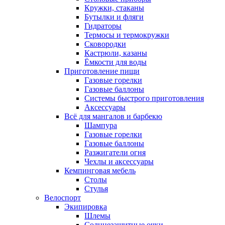
Кружки, стаканы
Бутылки и фляги
Гидраторы
Термосы и термокружки
Сковородки
Кастрюли, казаны
Ёмкости для воды
Приготовление пищи
Газовые горелки
Газовые баллоны
Системы быстрого приготовления
Аксессуары
Всё для мангалов и барбекю
Шампура
Газовые горелки
Газовые баллоны
Разжигатели огня
Чехлы и аксессуары
Кемпинговая мебель
Столы
Стулья
Велоспорт
Экипировка
Шлемы
Солнцезащитные очки