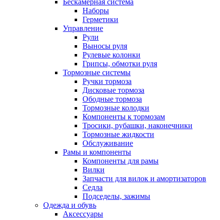
Бескамерная система
Наборы
Герметики
Управление
Рули
Выносы руля
Рулевые колонки
Грипсы, обмотки руля
Тормозные системы
Ручки тормоза
Дисковые тормоза
Ободные тормоза
Тормозные колодки
Компоненты к тормозам
Тросики, рубашки, наконечники
Тормозные жидкости
Обслуживание
Рамы и компоненты
Компоненты для рамы
Вилки
Запчасти для вилок и амортизаторов
Седла
Подседелы, зажимы
Одежда и обувь
Аксессуары