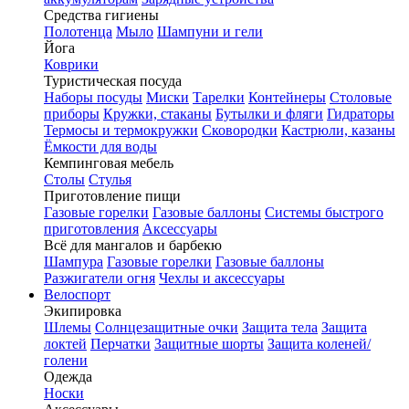
Средства гигиены
Полотенца
Мыло
Шампуни и гели
Йога
Коврики
Туристическая посуда
Наборы посуды
Миски
Тарелки
Контейнеры
Столовые
приборы
Кружки, стаканы
Бутылки и фляги
Гидраторы
Термосы и термокружки
Сковородки
Кастрюли, казаны
Ёмкости для воды
Кемпинговая мебель
Столы
Стулья
Приготовление пищи
Газовые горелки
Газовые баллоны
Системы быстрого
приготовления
Аксессуары
Всё для мангалов и барбекю
Шампура
Газовые горелки
Газовые баллоны
Разжигатели огня
Чехлы и аксессуары
Велоспорт
Экипировка
Шлемы
Солнцезащитные очки
Защита тела
Защита
локтей
Перчатки
Защитные шорты
Защита коленей/
голени
Одежда
Носки