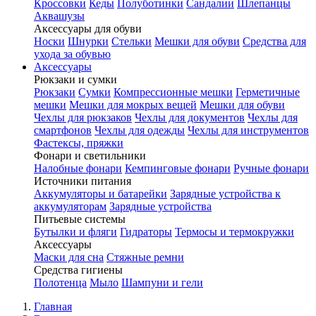
Кроссовки
Кеды
Полуботинки
Сандалии
Шлепанцы
Аквашузы
Аксессуары для обуви
Носки
Шнурки
Стельки
Мешки для обуви
Средства для
ухода за обувью
Аксессуары
Рюкзаки и сумки
Рюкзаки
Сумки
Компрессионные мешки
Герметичные
мешки
Мешки для мокрых вещей
Мешки для обуви
Чехлы для рюкзаков
Чехлы для документов
Чехлы для
смартфонов
Чехлы для одежды
Чехлы для инструментов
Фастексы, пряжки
Фонари и светильники
Налобные фонари
Кемпинговые фонари
Ручные фонари
Источники питания
Аккумуляторы и батарейки
Зарядные устройства к
аккумуляторам
Зарядные устройства
Питьевые системы
Бутылки и фляги
Гидраторы
Термосы и термокружки
Аксессуары
Маски для сна
Стяжные ремни
Средства гигиены
Полотенца
Мыло
Шампуни и гели
Главная