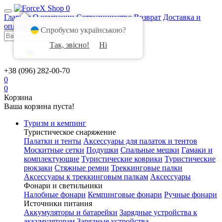
0
Главная
О компании
Сотрудничество
Возврат
Доставка и
оплата
Контакты
Спробуємо українською?
Так, звісно!
Ні
UA
|
RU
+38 (096) 282-00-70
0
0
Корзина
Ваша корзина пуста!
Туризм и кемпинг
Туристическое снаряжение
Палатки и тенты
Аксессуары для палаток и тентов
Москитные сетки
Подушки
Спальные мешки
Гамаки и
комплектующие
Туристические коврики
Туристические
рюкзаки
Стяжные ремни
Треккинговые палки
Аксессуары к треккинговым палкам
Аксессуары
Фонари и светильники
Налобные фонари
Кемпинговые фонари
Ручные фонари
Источники питания
Аккумуляторы и батарейки
Зарядные устройства к
аккумуляторам
Зарядные устройства