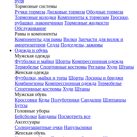
руля
Тормозные системы
Ручки тормоза
Дисковые тормоза
Ободные тормоза
Тормозные колодки
Компоненты к тормозам
Тросики,
рубашки, наконечники
Тормозные жидкости
Обслуживание
Рамы и компоненты
Компоненты для рамы
Вилки
Запчасти для вилок и
амортизаторов
Седла
Подседелы, зажимы
Одежда и обувь
Мужская одежда
Футболки и майки
Шорты
Компрессионная одежда
Термобелье
Спортивные костюмы
Регланы
Худи
Штаны
Женская одежда
Футболки, майки и топы
Шорты
Лосины и бриджи
Комбинезоны
Компрессионная одежда
Термобелье
Спортивные костюмы
Худи
Штаны
Мужская обувь
Кроссовки
Кеды
Полуботинки
Сандалии
Шлепанцы
Бутсы
Головные уборы
Бейсболки
Банданы
Посмотреть все
Аксессуары
Солнцезащитные очки
Напульсники
Женская обувь