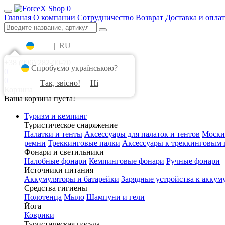
0
Главная
О компании
Сотрудничество
Возврат
Доставка и оплат
UA
|
RU
+38 (096) 282-00-70
Спробуємо українською?
0
0
Так, звісно!
Ні
Корзина
Ваша корзина пуста!
Туризм и кемпинг
Туристическое снаряжение
Палатки и тенты
Аксессуары для палаток и тентов
Моски
ремни
Треккинговые палки
Аксессуары к треккинговым 
Фонари и светильники
Налобные фонари
Кемпинговые фонари
Ручные фонари
Источники питания
Аккумуляторы и батарейки
Зарядные устройства к аккум
Средства гигиены
Полотенца
Мыло
Шампуни и гели
Йога
Коврики
Туристическая посуда