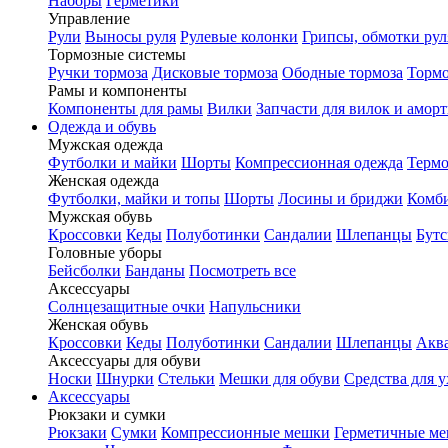
Наборы
Герметики
Управление
Рули
Выносы руля
Рулевые колонки
Грипсы, обмотки рул
Тормозные системы
Ручки тормоза
Дисковые тормоза
Ободные тормоза
Тормо
Рамы и компоненты
Компоненты для рамы
Вилки
Запчасти для вилок и амор
Одежда и обувь
Мужская одежда
Футболки и майки
Шорты
Компрессионная одежда
Термо
Женская одежда
Футболки, майки и топы
Шорты
Лосины и бриджи
Комб
Мужская обувь
Кроссовки
Кеды
Полуботинки
Сандалии
Шлепанцы
Бут
Головные уборы
Бейсболки
Банданы
Посмотреть все
Аксессуары
Солнцезащитные очки
Напульсники
Женская обувь
Кроссовки
Кеды
Полуботинки
Сандалии
Шлепанцы
Акв
Аксессуары для обуви
Носки
Шнурки
Стельки
Мешки для обуви
Средства для у
Аксессуары
Рюкзаки и сумки
Рюкзаки
Сумки
Компрессионные мешки
Герметичные м