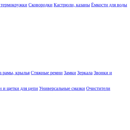
 термокружки
Сковородки
Кастрюли, казаны
Ёмкости для воды
а рамы, крылья
Стяжные ремни
Замки
Зеркала
Звонки и
 и щетки для цепи
Универсальные смазки
Очистители