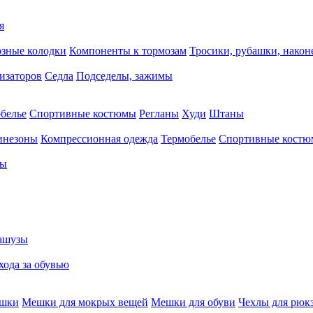
я
зные колодки
Компоненты к тормозам
Тросики, рубашки, нако
тизаторов
Седла
Подседелы, зажимы
белье
Спортивные костюмы
Регланы
Худи
Штаны
инезоны
Компрессионная одежда
Термобелье
Спортивные кост
сы
ашузы
хода за обувью
ешки
Мешки для мокрых вещей
Мешки для обуви
Чехлы для рюк