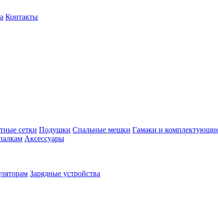
а
Контакты
тные сетки
Подушки
Спальные мешки
Гамаки и комплектующи
палкам
Аксессуары
уляторам
Зарядные устройства