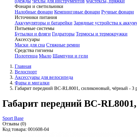
одежды
Чехлы для инструментов
Фастексы, пряжки
Фонари и светильники
Налобные фонари
Кемпинговые фонари
Ручные фонари
Источники питания
Аккумуляторы и батарейки
Зарядные устройства к аккум
Питьевые системы
Бутылки и фляги
Гидраторы
Термосы и термокружки
Аксессуары
Маски для сна
Стяжные ремни
Средства гигиены
Полотенца
Мыло
Шампуни и гели
Главная
Велоспорт
Аксессуары для велосипеда
Фары и мигалки
Габарит передний BC-RL8001, силиконовый, чёрный - 3
Габарит передний BC-RL8001,
Sport Base
Отзывы (0)
Код товара: 001608-04