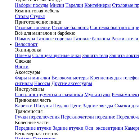
Наборы посуды
Миски
Тарелки
Контейнеры
Столовые п
Кемпинговая мебель
Столы
Стулья
Приготовление пищи
Газовые горелки
Газовые баллоны
Системы быстрого пр
Всё для мангалов и барбекю
Шампура
Газовые горелки
Газовые баллоны
Разжигатели
Велоспорт
Экипировка
Шлемы
Солнцезащитные очки
Защита тела
Защита локте
Одежда
Носки
Аксессуары
Фары и мигалки
Велокомпьютеры
Крепления для телефо
сигналы
Насосы
Другие аксессуары
Инструменты
Спец. инструменты и съемники
Мультитулы
Ремкомплек
Приводная часть
Каретки
Шатуны
Педали
Цепи
Задние звезды
Смазки для
Трансмиссия
Ручки переключения
Переключатели передние
Переключа
Колесные части
Передние втулки
Задние втулки
Оси, эксцентрики
Камер
Бескамерная система