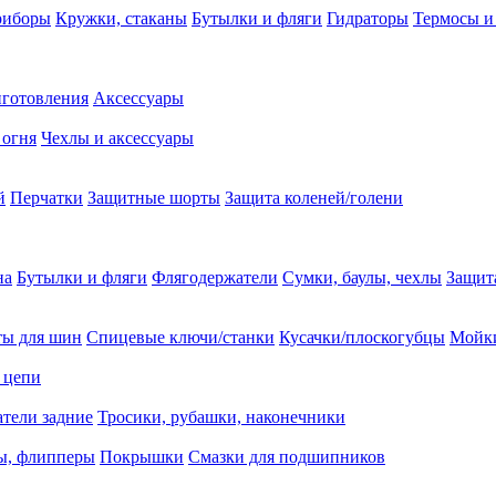
риборы
Кружки, стаканы
Бутылки и фляги
Гидраторы
Термосы и
иготовления
Аксессуары
 огня
Чехлы и аксессуары
й
Перчатки
Защитные шорты
Защита коленей/голени
на
Бутылки и фляги
Флягодержатели
Сумки, баулы, чехлы
Защит
ты для шин
Спицевые ключи/станки
Кусачки/плоскогубцы
Мойки
 цепи
тели задние
Тросики, рубашки, наконечники
ы, флипперы
Покрышки
Смазки для подшипников