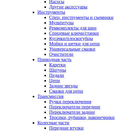
Насосы
Другие аксессуары
Инструменты
Спец. инструменты и съемники
Мультитулы
Ремкомплекты для шин
Спицевые ключи/станки
Кусачки/плоскогубцы
Мойки и щетки для цепи
Универсальные смазки
Очистители
Приводная часть
Каретки
Шатуны
Педали
Цепи
Задние звезды
Смазки для цепи
Трансмиссия
Ручки переключения
Переключатели передние
Переключатели задние
Тросики, рубашки, наконечники
Колесные части
Передние втулки