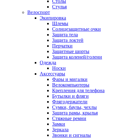
Столы
Стулья
Велоспорт
Экипировка
Шлемы
Солнцезащитные очки
Защита тела
Защита локтей
Перчатки
Защитные шорты
Защита коленей/голени
Одежда
Носки
Аксессуары
Фары и мигалки
Велокомпьютеры
Крепления для телефона
Бутылки и фляги
Флягодержатели
Сумки, баулы, чехлы
Защита рамы, крылья
Стяжные ремни
Замки
Зеркала
Звонки и сигналы