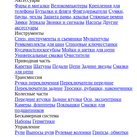
Аксессуары
Фары и мигалки
Велокомпьютеры
Крепления для
телефона
Бутылки и фляги
Флягодержатели
Сумки,
баулы, чехлы
Защита рамы, крылья
Стяжные ремни
Замки
Зеркала
Звонки и сигналы
Насосы
Другие
аксессуары
Инструменты
Спец. инструменты и съемники
Мультитулы
Ремкомплекты для шин
Спицевые ключи/станки
Кусачки/плоскогубцы
Мойки и щетки для цепи
Универсальные смазки
Очистители
Приводная часть
Каретки
Шатуны
Педали
Цепи
Задние звезды
Смазки
для цепи
Трансмиссия
Ручки переключения
Переключатели передние
Переключатели задние
Тросики, рубашки, наконечники
Колесные части
Передние втулки
Задние втулки
Оси, эксцентрики
Камеры, флипперы
Покрышки
Смазки для
подшипников
Бескамерная система
Наборы
Герметики
Управление
Рули
Выносы руля
Рулевые колонки
Грипсы, обмотки