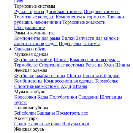
руля
Тормозные системы
Ручки тормоза
Дисковые тормоза
Ободные тормоза
Тормозные колодки
Компоненты к тормозам
Тросики,
рубашки, наконечники
Тормозные жидкости
Обслуживание
Рамы и компоненты
Компоненты для рамы
Вилки
Запчасти для вилок и
амортизаторов
Седла
Подседелы, зажимы
Одежда и обувь
Мужская одежда
Футболки и майки
Шорты
Компрессионная одежда
Термобелье
Спортивные костюмы
Регланы
Худи
Штаны
Женская одежда
Футболки, майки и топы
Шорты
Лосины и бриджи
Комбинезоны
Компрессионная одежда
Термобелье
Спортивные костюмы
Худи
Штаны
Мужская обувь
Кроссовки
Кеды
Полуботинки
Сандалии
Шлепанцы
Бутсы
Головные уборы
Бейсболки
Банданы
Посмотреть все
Аксессуары
Солнцезащитные очки
Напульсники
Женская обувь