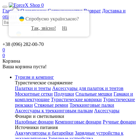
0
Главная
О компании
Сотрудничество
Возврат
Доставка и
оплата
Контакты
Спробуємо українською?
Так, звісно!
Ні
UA
|
RU
+38 (096) 282-00-70
0
0
Корзина
Ваша корзина пуста!
Туризм и кемпинг
Туристическое снаряжение
Палатки и тенты
Аксессуары для палаток и тентов
Москитные сетки
Подушки
Спальные мешки
Гамаки и
комплектующие
Туристические коврики
Туристические
рюкзаки
Стяжные ремни
Треккинговые палки
Аксессуары к треккинговым палкам
Аксессуары
Фонари и светильники
Налобные фонари
Кемпинговые фонари
Ручные фонари
Источники питания
Аккумуляторы и батарейки
Зарядные устройства к
аккумуляторам
Зарядные устройства