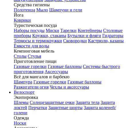
Средства гигиены
Полотенца
Мыло
Шампуни и гели
Йога
Коврики
Туристическая посуда
Наборы посуды
Миски
Тарелки
Контейнеры
Столовые
приборы
Кружки, стаканы
Бутылки и фляги
Гидраторы
Термосы и термокружки
Сковородки
Кастрюли, казаны
Ёмкости для воды
Кемпинговая мебель
Столы
Стулья
Приготовление пищи
Газовые горелки
Газовые баллоны
Системы быстрого
приготовления
Аксессуары
Всё для мангалов и барбекю
Шампура
Газовые горелки
Газовые баллоны
Разжигатели огня
Чехлы и аксессуары
Велоспорт
Экипировка
Шлемы
Солнцезащитные очки
Защита тела
Защита
локтей
Перчатки
Защитные шорты
Защита коленей/
голени
Одежда
Носки