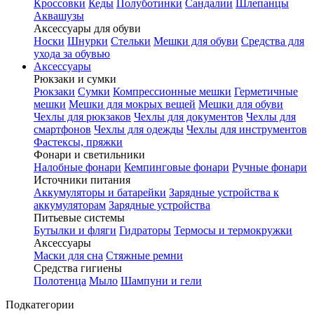
Кроссовки
Кеды
Полуботинки
Сандалии
Шлепанцы
Аквашузы
Аксессуары для обуви
Носки
Шнурки
Стельки
Мешки для обуви
Средства для
ухода за обувью
Аксессуары
Рюкзаки и сумки
Рюкзаки
Сумки
Компрессионные мешки
Герметичные
мешки
Мешки для мокрых вещей
Мешки для обуви
Чехлы для рюкзаков
Чехлы для документов
Чехлы для
смартфонов
Чехлы для одежды
Чехлы для инструментов
Фастексы, пряжки
Фонари и светильники
Налобные фонари
Кемпинговые фонари
Ручные фонари
Источники питания
Аккумуляторы и батарейки
Зарядные устройства к
аккумуляторам
Зарядные устройства
Питьевые системы
Бутылки и фляги
Гидраторы
Термосы и термокружки
Аксессуары
Маски для сна
Стяжные ремни
Средства гигиены
Полотенца
Мыло
Шампуни и гели
Подкатегории