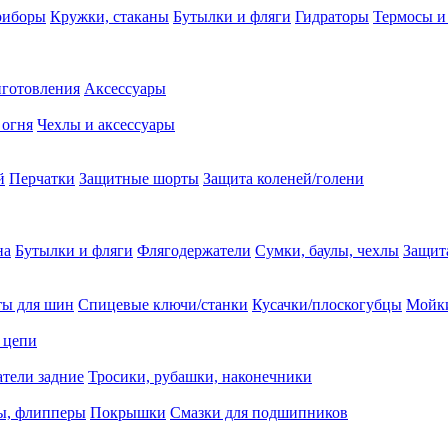
риборы
Кружки, стаканы
Бутылки и фляги
Гидраторы
Термосы и
иготовления
Аксессуары
 огня
Чехлы и аксессуары
й
Перчатки
Защитные шорты
Защита коленей/голени
на
Бутылки и фляги
Флягодержатели
Сумки, баулы, чехлы
Защит
ты для шин
Спицевые ключи/станки
Кусачки/плоскогубцы
Мойки
 цепи
тели задние
Тросики, рубашки, наконечники
ы, флипперы
Покрышки
Смазки для подшипников