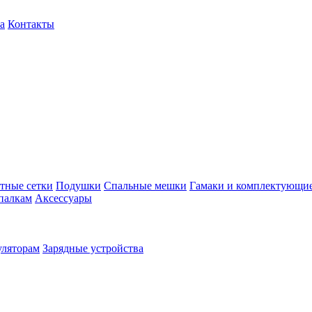
а
Контакты
тные сетки
Подушки
Спальные мешки
Гамаки и комплектующи
палкам
Аксессуары
уляторам
Зарядные устройства