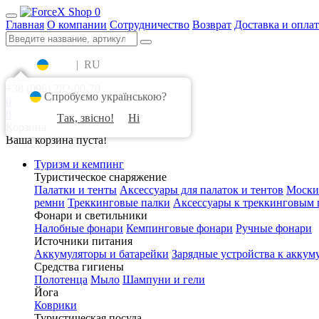
0
Главная
О компании
Сотрудничество
Возврат
Доставка и оплат
UA
|
RU
+38 (096) 282-00-70
Спробуємо українською?
0
0
Так, звісно!
Ні
Корзина
Ваша корзина пуста!
Туризм и кемпинг
Туристическое снаряжение
Палатки и тенты
Аксессуары для палаток и тентов
Моски
ремни
Треккинговые палки
Аксессуары к треккинговым 
Фонари и светильники
Налобные фонари
Кемпинговые фонари
Ручные фонари
Источники питания
Аккумуляторы и батарейки
Зарядные устройства к аккум
Средства гигиены
Полотенца
Мыло
Шампуни и гели
Йога
Коврики
Туристическая посуда