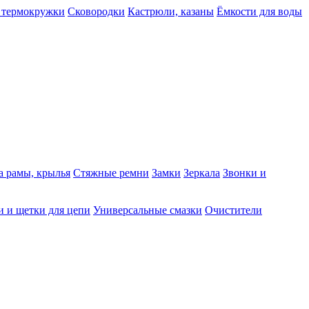
 термокружки
Сковородки
Кастрюли, казаны
Ёмкости для воды
а рамы, крылья
Стяжные ремни
Замки
Зеркала
Звонки и
 и щетки для цепи
Универсальные смазки
Очистители