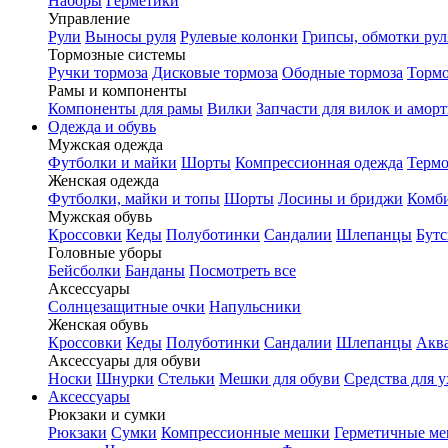
Наборы
Герметики
Управление
Рули
Выносы руля
Рулевые колонки
Грипсы, обмотки рул
Тормозные системы
Ручки тормоза
Дисковые тормоза
Ободные тормоза
Тормо
Рамы и компоненты
Компоненты для рамы
Вилки
Запчасти для вилок и амор
Одежда и обувь
Мужская одежда
Футболки и майки
Шорты
Компрессионная одежда
Термо
Женская одежда
Футболки, майки и топы
Шорты
Лосины и бриджи
Комб
Мужская обувь
Кроссовки
Кеды
Полуботинки
Сандалии
Шлепанцы
Бут
Головные уборы
Бейсболки
Банданы
Посмотреть все
Аксессуары
Солнцезащитные очки
Напульсники
Женская обувь
Кроссовки
Кеды
Полуботинки
Сандалии
Шлепанцы
Акв
Аксессуары для обуви
Носки
Шнурки
Стельки
Мешки для обуви
Средства для у
Аксессуары
Рюкзаки и сумки
Рюкзаки
Сумки
Компрессионные мешки
Герметичные м