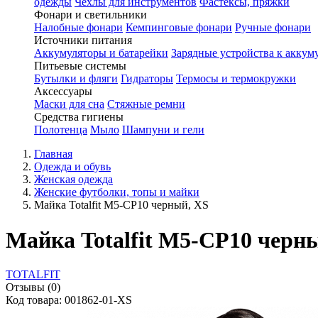
одежды
Чехлы для инструментов
Фастексы, пряжки
Фонари и светильники
Налобные фонари
Кемпинговые фонари
Ручные фонари
Источники питания
Аккумуляторы и батарейки
Зарядные устройства к аккум
Питьевые системы
Бутылки и фляги
Гидраторы
Термосы и термокружки
Аксессуары
Маски для сна
Стяжные ремни
Средства гигиены
Полотенца
Мыло
Шампуни и гели
Главная
Одежда и обувь
Женская одежда
Женские футболки, топы и майки
Майка Totalfit M5-CP10 черный, XS
Майка Totalfit M5-CP10 черн
TOTALFIT
Отзывы (0)
Код товара: 001862-01-XS