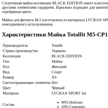
Спортивная майка коллекции BLACK EDITION имеет классически
другими элементами гардероба. Идеально подходит для занятий
серебряном цвете.
Майка для фитнеса M-5 изготовлена из материала LYCRA® SPORT
повседневного использования.
Характеристики
Майка Totalfit M5-CP
Производитель
Totalfit
Страна производства
Украина
Коллекция
BLACK EDITION
Тип
Майка
Пол
Женский
Вид
Спорт
Размер
XS
Светоотражающие элементы
Нет
Цвет
Чёрный
Материал
LYCRA® SPORT Air
90% Нейлон;
Состав
10% Спандекс.