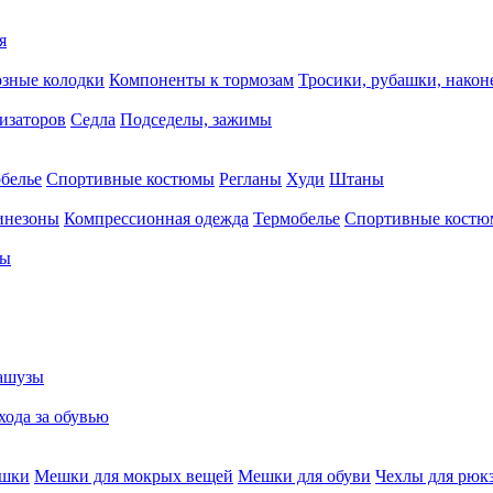
я
зные колодки
Компоненты к тормозам
Тросики, рубашки, нако
тизаторов
Седла
Подседелы, зажимы
белье
Спортивные костюмы
Регланы
Худи
Штаны
инезоны
Компрессионная одежда
Термобелье
Спортивные кост
сы
ашузы
хода за обувью
ешки
Мешки для мокрых вещей
Мешки для обуви
Чехлы для рюк