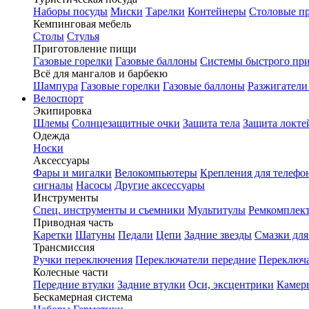
Наборы посуды
Миски
Тарелки
Контейнеры
Столовые п
Кемпинговая мебель
Столы
Стулья
Приготовление пищи
Газовые горелки
Газовые баллоны
Системы быстрого пр
Всё для мангалов и барбекю
Шампура
Газовые горелки
Газовые баллоны
Разжигатели
Велоспорт
Экипировка
Шлемы
Солнцезащитные очки
Защита тела
Защита локте
Одежда
Носки
Аксессуары
Фары и мигалки
Велокомпьютеры
Крепления для телефо
сигналы
Насосы
Другие аксессуары
Инструменты
Спец. инструменты и съемники
Мультитулы
Ремкомплек
Приводная часть
Каретки
Шатуны
Педали
Цепи
Задние звезды
Смазки для
Трансмиссия
Ручки переключения
Переключатели передние
Переключа
Колесные части
Передние втулки
Задние втулки
Оси, эксцентрики
Камер
Бескамерная система