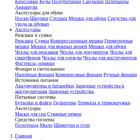
Кроссовки
Кеды
Полуботинки
Сандалии
Шлепанцы
Аквашузы
Аксессуары для обуви
Носки
Шнурки
Стельки
Мешки для обуви
Средства для
ухода за обувью
Аксессуары
Рюкзаки и сумки
Рюкзаки
Сумки
Компрессионные мешки
Герметичные
мешки
Мешки для мокрых вещей
Мешки для обуви
Чехлы для рюкзаков
Чехлы для документов
Чехлы для
смартфонов
Чехлы для одежды
Чехлы для инструментов
Фастексы, пряжки
Фонари и светильники
Налобные фонари
Кемпинговые фонари
Ручные фонари
Источники питания
Аккумуляторы и батарейки
Зарядные устройства к
аккумуляторам
Зарядные устройства
Питьевые системы
Бутылки и фляги
Гидраторы
Термосы и термокружки
Аксессуары
Маски для сна
Стяжные ремни
Средства гигиены
Полотенца
Мыло
Шампуни и гели
Главная