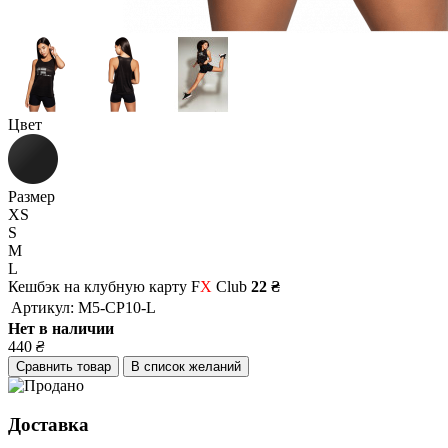
Цвет
Размер
XS
S
M
L
Кешбэк на клубную карту F
X
Club
22 ₴
Артикул:
M5-CP10-L
Нет в наличии
440
₴
Сравнить товар
В список желаний
Доставка