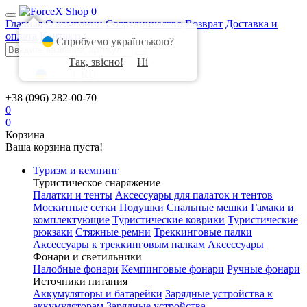
0
Главная
О компании
Сотрудничество
Возврат
Доставка и
оплата
Контакты
Спробуємо українською?
Так, звісно!
Ні
UA
|
RU
+38 (096) 282-00-70
0
0
Корзина
Ваша корзина пуста!
Туризм и кемпинг
Туристическое снаряжение
Палатки и тенты
Аксессуары для палаток и тентов
Москитные сетки
Подушки
Спальные мешки
Гамаки и
комплектующие
Туристические коврики
Туристические
рюкзаки
Стяжные ремни
Треккинговые палки
Аксессуары к треккинговым палкам
Аксессуары
Фонари и светильники
Налобные фонари
Кемпинговые фонари
Ручные фонари
Источники питания
Аккумуляторы и батарейки
Зарядные устройства к
аккумуляторам
Зарядные устройства