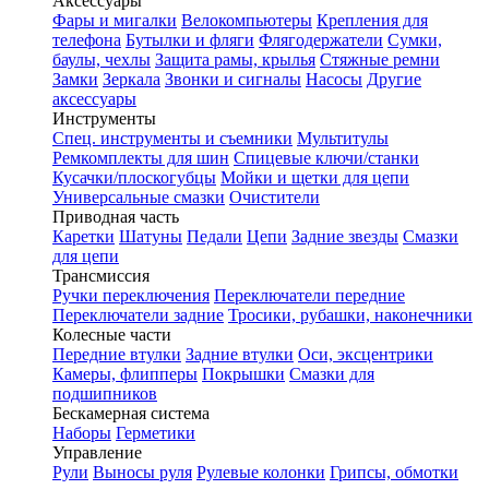
Аксессуары
Фары и мигалки
Велокомпьютеры
Крепления для
телефона
Бутылки и фляги
Флягодержатели
Сумки,
баулы, чехлы
Защита рамы, крылья
Стяжные ремни
Замки
Зеркала
Звонки и сигналы
Насосы
Другие
аксессуары
Инструменты
Спец. инструменты и съемники
Мультитулы
Ремкомплекты для шин
Спицевые ключи/станки
Кусачки/плоскогубцы
Мойки и щетки для цепи
Универсальные смазки
Очистители
Приводная часть
Каретки
Шатуны
Педали
Цепи
Задние звезды
Смазки
для цепи
Трансмиссия
Ручки переключения
Переключатели передние
Переключатели задние
Тросики, рубашки, наконечники
Колесные части
Передние втулки
Задние втулки
Оси, эксцентрики
Камеры, флипперы
Покрышки
Смазки для
подшипников
Бескамерная система
Наборы
Герметики
Управление
Рули
Выносы руля
Рулевые колонки
Грипсы, обмотки