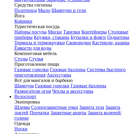
Средства гигиены
Полотенца
Мыло
Шампуни и гели
Йога
Коврики
Туристическая посуда
Наборы посуды
Миски
Тарелки
Контейнеры
Столовые
приборы
Кружки, стаканы
Бутылки и фляги
Гидраторы
Термосы и термокружки
Сковородки
Кастрюли, казаны
Ёмкости для воды
Кемпинговая мебель
Столы
Стулья
Приготовление пищи
Газовые горелки
Газовые баллоны
Системы быстрого
приготовления
Аксессуары
Всё для мангалов и барбекю
Шампура
Газовые горелки
Газовые баллоны
Разжигатели огня
Чехлы и аксессуары
Велоспорт
Экипировка
Шлемы
Солнцезащитные очки
Защита тела
Защита
локтей
Перчатки
Защитные шорты
Защита коленей/
голени
Одежда
Носки