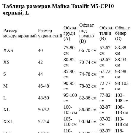
Таблица размеров
Майка Totalfit M5-CP10
черный, L
Обхват
Обхват
Обхват
Обхват
Размер
Размер
под
груди
талии
бёдер
международный
украинский
грудью
(А)
(В)
(С)
(D)
75-80
57-62
83-88
XXS
40
66-70 см
см
см
см
80-85
62-67
88-93
XS
42
70-74 см
см
см
см
85-90
67-72
93-98
S
44
74-78 см
см
см
см
90-95
72-77
98-103
M
46-48
78-82 см
см
см
см
95-100
77-82
103-
L
48-50
82-86 см
см
см
108 см
100-
82-87
108-
XL
50-52
86-90 см
105 см
см
113 см
105-
87-92
113-
XXL
52-54
90-94 см
110 см
см
118 см
110-
92-97
118-