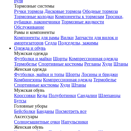
руля
Тормозные системы
Ручки тормоза
Дисковые тормоза
Ободные тормоза
Тормозные колодки
Компоненты к тормозам
Тросики,
рубашки, наконечники
Тормозные жидкости
Обслуживание
Рамы и компоненты
Компоненты для рамы
Вилки
Запчасти для вилок и
амортизаторов
Седла
Подседелы, зажимы
Одежда и обувь
Мужская одежда
Футболки и майки
Шорты
Компрессионная одежда
Термобелье
Спортивные костюмы
Регланы
Худи
Штаны
Женская одежда
Футболки, майки и топы
Шорты
Лосины и бриджи
Комбинезоны
Компрессионная одежда
Термобелье
Спортивные костюмы
Худи
Штаны
Мужская обувь
Кроссовки
Кеды
Полуботинки
Сандалии
Шлепанцы
Бутсы
Головные уборы
Бейсболки
Банданы
Посмотреть все
Аксессуары
Солнцезащитные очки
Напульсники
Женская обувь