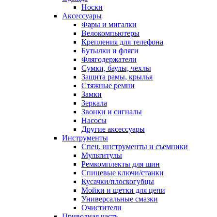
Носки
Аксессуары
Фары и мигалки
Велокомпьютеры
Крепления для телефона
Бутылки и фляги
Флягодержатели
Сумки, баулы, чехлы
Защита рамы, крылья
Стяжные ремни
Замки
Зеркала
Звонки и сигналы
Насосы
Другие аксессуары
Инструменты
Спец. инструменты и съемники
Мультитулы
Ремкомплекты для шин
Спицевые ключи/станки
Кусачки/плоскогубцы
Мойки и щетки для цепи
Универсальные смазки
Очистители
Приводная часть