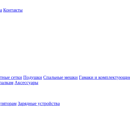
а
Контакты
тные сетки
Подушки
Спальные мешки
Гамаки и комплектующи
палкам
Аксессуары
уляторам
Зарядные устройства