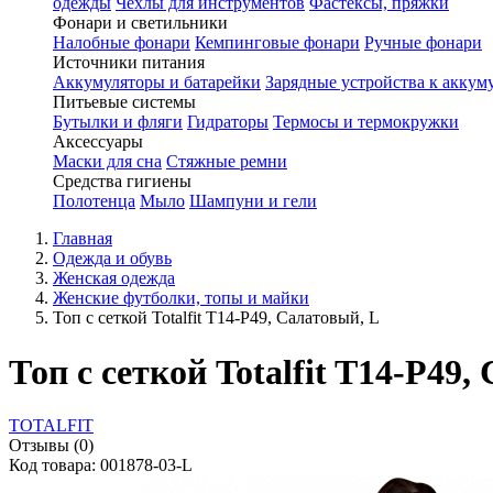
одежды
Чехлы для инструментов
Фастексы, пряжки
Фонари и светильники
Налобные фонари
Кемпинговые фонари
Ручные фонари
Источники питания
Аккумуляторы и батарейки
Зарядные устройства к аккум
Питьевые системы
Бутылки и фляги
Гидраторы
Термосы и термокружки
Аксессуары
Маски для сна
Стяжные ремни
Средства гигиены
Полотенца
Мыло
Шампуни и гели
Главная
Одежда и обувь
Женская одежда
Женские футболки, топы и майки
Топ с сеткой Totalfit T14-P49, Салатовый, L
Топ с сеткой Totalfit T14-P49,
TOTALFIT
Отзывы (0)
Код товара: 001878-03-L