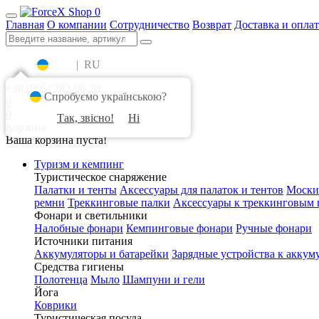
0
Главная
О компании
Сотрудничество
Возврат
Доставка и оплат
UA
|
RU
+38 (096) 282-00-70
Спробуємо українською?
0
0
Так, звісно!
Ні
Корзина
Ваша корзина пуста!
Туризм и кемпинг
Туристическое снаряжение
Палатки и тенты
Аксессуары для палаток и тентов
Моски
ремни
Треккинговые палки
Аксессуары к треккинговым 
Фонари и светильники
Налобные фонари
Кемпинговые фонари
Ручные фонари
Источники питания
Аккумуляторы и батарейки
Зарядные устройства к аккум
Средства гигиены
Полотенца
Мыло
Шампуни и гели
Йога
Коврики
Туристическая посуда