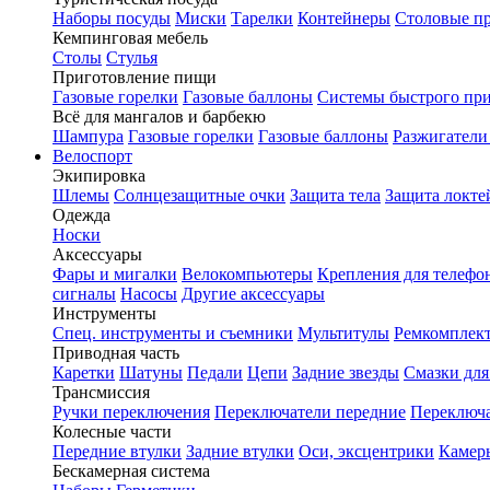
Наборы посуды
Миски
Тарелки
Контейнеры
Столовые п
Кемпинговая мебель
Столы
Стулья
Приготовление пищи
Газовые горелки
Газовые баллоны
Системы быстрого пр
Всё для мангалов и барбекю
Шампура
Газовые горелки
Газовые баллоны
Разжигатели
Велоспорт
Экипировка
Шлемы
Солнцезащитные очки
Защита тела
Защита локте
Одежда
Носки
Аксессуары
Фары и мигалки
Велокомпьютеры
Крепления для телефо
сигналы
Насосы
Другие аксессуары
Инструменты
Спец. инструменты и съемники
Мультитулы
Ремкомплек
Приводная часть
Каретки
Шатуны
Педали
Цепи
Задние звезды
Смазки для
Трансмиссия
Ручки переключения
Переключатели передние
Переключа
Колесные части
Передние втулки
Задние втулки
Оси, эксцентрики
Камер
Бескамерная система