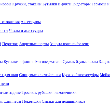
риборы
Кружки, стаканы
Бутылки и фляги
Гидраторы
Термосы и
иготовления
Аксессуары
 огня
Чехлы и аксессуары
й
Перчатки
Защитные шорты
Защита коленей/голени
на
Бутылки и фляги
Флягодержатели
Сумки, баулы, чехлы
Защит
ты для шин
Спицевые ключи/станки
Кусачки/плоскогубцы
Мойки
 цепи
тели задние
Тросики, рубашки, наконечники
ы, флипперы
Покрышки
Смазки для подшипников