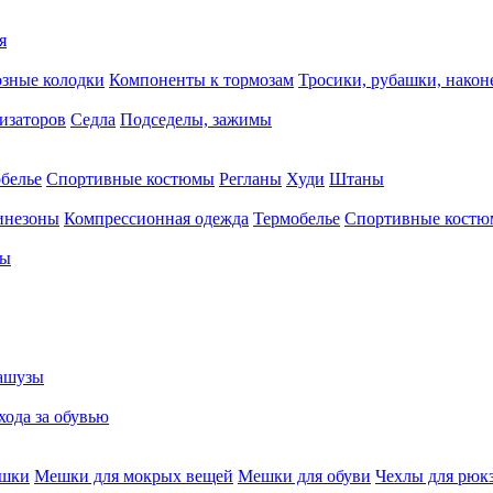
я
зные колодки
Компоненты к тормозам
Тросики, рубашки, нако
тизаторов
Седла
Подседелы, зажимы
белье
Спортивные костюмы
Регланы
Худи
Штаны
инезоны
Компрессионная одежда
Термобелье
Спортивные кост
сы
ашузы
хода за обувью
ешки
Мешки для мокрых вещей
Мешки для обуви
Чехлы для рюк