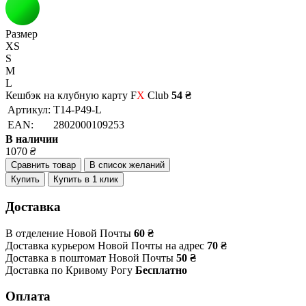
Размер
XS
S
M
L
Кешбэк на клубную карту F
X
Club
54 ₴
Артикул:
T14-P49-L
EAN:
2802000109253
В наличии
1070
₴
Сравнить товар
В список желаний
Купить
Купить в 1 клик
Доставка
В отделение Новой Почты
60 ₴
Доставка курьером Новой Почты на адрес
70 ₴
Доставка в поштомат Новой Почты
50 ₴
Доставка по Кривому Рогу
Бесплатно
Оплата