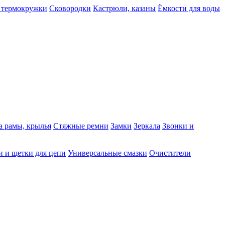
 термокружки
Сковородки
Кастрюли, казаны
Ёмкости для воды
а рамы, крылья
Стяжные ремни
Замки
Зеркала
Звонки и
 и щетки для цепи
Универсальные смазки
Очистители