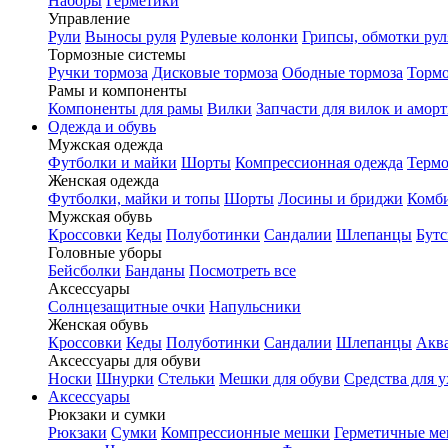
Наборы
Герметики
Управление
Рули
Выносы руля
Рулевые колонки
Грипсы, обмотки рул
Тормозные системы
Ручки тормоза
Дисковые тормоза
Ободные тормоза
Тормо
Рамы и компоненты
Компоненты для рамы
Вилки
Запчасти для вилок и амор
Одежда и обувь
Мужская одежда
Футболки и майки
Шорты
Компрессионная одежда
Термо
Женская одежда
Футболки, майки и топы
Шорты
Лосины и бриджи
Комб
Мужская обувь
Кроссовки
Кеды
Полуботинки
Сандалии
Шлепанцы
Бут
Головные уборы
Бейсболки
Банданы
Посмотреть все
Аксессуары
Солнцезащитные очки
Напульсники
Женская обувь
Кроссовки
Кеды
Полуботинки
Сандалии
Шлепанцы
Акв
Аксессуары для обуви
Носки
Шнурки
Стельки
Мешки для обуви
Средства для у
Аксессуары
Рюкзаки и сумки
Рюкзаки
Сумки
Компрессионные мешки
Герметичные м