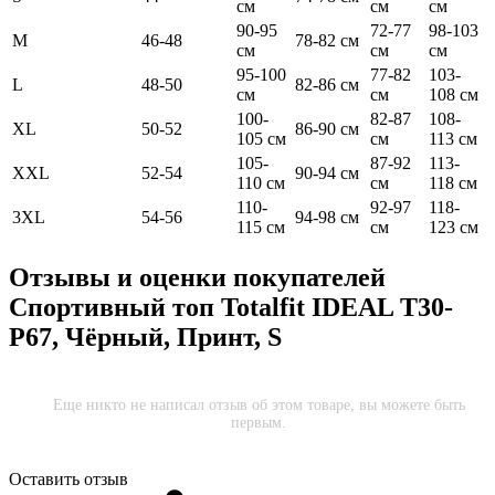
см
см
см
90-95
72-77
98-103
M
46-48
78-82 см
см
см
см
95-100
77-82
103-
L
48-50
82-86 см
см
см
108 см
100-
82-87
108-
XL
50-52
86-90 см
105 см
см
113 см
105-
87-92
113-
XXL
52-54
90-94 см
110 см
см
118 см
110-
92-97
118-
3XL
54-56
94-98 см
115 см
см
123 см
Отзывы и оценки покупателей
Спортивный топ Totalfit IDEAL T30-
P67, Чёрный, Принт, S
Еще никто не написал отзыв об этом товаре, вы можете быть
первым.
Оставить отзыв