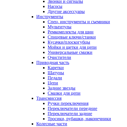
Звонки и сигналы
Насосы
Другие аксессуары
Инструменты
Спец. инструменты и съемники
Мультитулы
Ремкомплекты для шин
Спицевые ключи/станки
Кусачки/плоскогубцы
Мойки и щетки для цепи
Универсальные смазки
Очистители
Приводная часть
Каретки
Шатуны
Педали
Цепи
Задние звезды
Смазки для цепи
Трансмиссия
Ручки переключения
Переключатели передние
Переключатели задние
Тросики, рубашки, наконечники
Колесные части