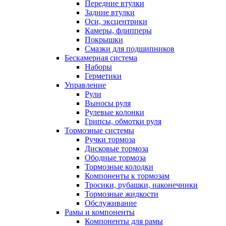
Передние втулки
Задние втулки
Оси, эксцентрики
Камеры, флипперы
Покрышки
Смазки для подшипников
Бескамерная система
Наборы
Герметики
Управление
Рули
Выносы руля
Рулевые колонки
Грипсы, обмотки руля
Тормозные системы
Ручки тормоза
Дисковые тормоза
Ободные тормоза
Тормозные колодки
Компоненты к тормозам
Тросики, рубашки, наконечники
Тормозные жидкости
Обслуживание
Рамы и компоненты
Компоненты для рамы