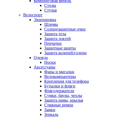
Кемпинговая мебель
Столы
Стулья
Велоспорт
Экипировка
Шлемы
Солнцезащитные очки
Защита тела
Защита локтей
Перчатки
Защитные шорты
Защита коленей/голени
Одежда
Носки
Аксессуары
Фары и мигалки
Велокомпьютеры
Крепления для телефона
Бутылки и фляги
Флягодержатели
Сумки, баулы, чехлы
Защита рамы, крылья
Стяжные ремни
Замки
Зеркала