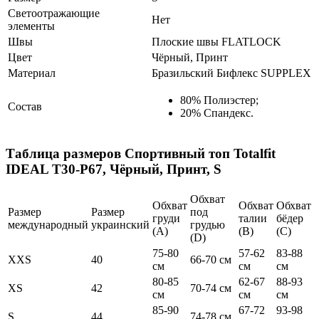
Светоотражающие
Нет
элементы
Швы
Плоские швы FLATLOCK
Цвет
Чёрный, Принт
Материал
Бразильский Бифлекс SUPPLEX
80% Полиэстер;
Состав
20% Спандекс.
Таблица размеров
Спортивный топ Totalfit
IDEAL T30-P67, Чёрный, Принт, S
Обхват
Обхват
Обхват
Обхват
Размер
Размер
под
груди
талии
бёдер
международный
украинский
грудью
(А)
(В)
(С)
(D)
75-80
57-62
83-88
XXS
40
66-70 см
см
см
см
80-85
62-67
88-93
XS
42
70-74 см
см
см
см
85-90
67-72
93-98
S
44
74-78 см