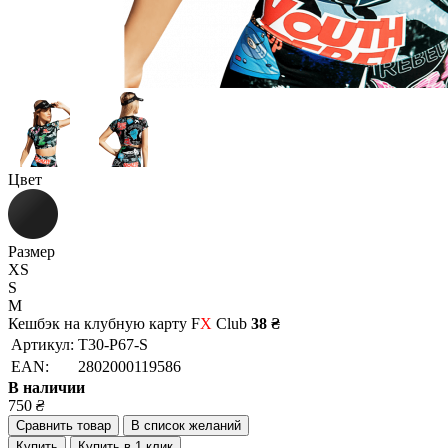
Цвет
Размер
XS
S
M
Кешбэк на клубную карту F
X
Club
38 ₴
Артикул:
T30-P67-S
EAN:
2802000119586
В наличии
750
₴
Сравнить товар
В список желаний
Купить
Купить в 1 клик