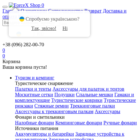
0
Главная
О компании
Сотрудничество
Возврат
Доставка и
оплата
Контакты
Спробуємо українською?
Так, звісно!
Ні
UA
|
RU
+38 (096) 282-00-70
0
0
Корзина
Ваша корзина пуста!
Туризм и кемпинг
Туристическое снаряжение
Палатки и тенты
Аксессуары для палаток и тентов
Москитные сетки
Подушки
Спальные мешки
Гамаки и
комплектующие
Туристические коврики
Туристические
рюкзаки
Стяжные ремни
Треккинговые палки
Аксессуары к треккинговым палкам
Аксессуары
Фонари и светильники
Налобные фонари
Кемпинговые фонари
Ручные фонари
Источники питания
Аккумуляторы и батарейки
Зарядные устройства к
аккумуляторам
Зарядные устройства