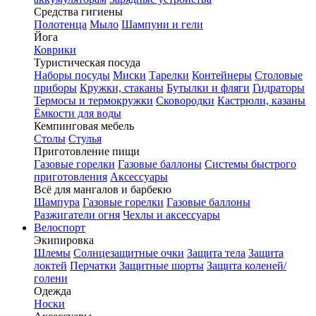
Средства гигиены
Полотенца
Мыло
Шампуни и гели
Йога
Коврики
Туристическая посуда
Наборы посуды
Миски
Тарелки
Контейнеры
Столовые
приборы
Кружки, стаканы
Бутылки и фляги
Гидраторы
Термосы и термокружки
Сковородки
Кастрюли, казаны
Ёмкости для воды
Кемпинговая мебель
Столы
Стулья
Приготовление пищи
Газовые горелки
Газовые баллоны
Системы быстрого
приготовления
Аксессуары
Всё для мангалов и барбекю
Шампура
Газовые горелки
Газовые баллоны
Разжигатели огня
Чехлы и аксессуары
Велоспорт
Экипировка
Шлемы
Солнцезащитные очки
Защита тела
Защита
локтей
Перчатки
Защитные шорты
Защита коленей/
голени
Одежда
Носки