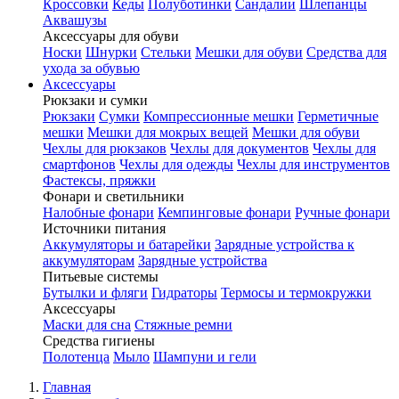
Кроссовки
Кеды
Полуботинки
Сандалии
Шлепанцы
Аквашузы
Аксессуары для обуви
Носки
Шнурки
Стельки
Мешки для обуви
Средства для
ухода за обувью
Аксессуары
Рюкзаки и сумки
Рюкзаки
Сумки
Компрессионные мешки
Герметичные
мешки
Мешки для мокрых вещей
Мешки для обуви
Чехлы для рюкзаков
Чехлы для документов
Чехлы для
смартфонов
Чехлы для одежды
Чехлы для инструментов
Фастексы, пряжки
Фонари и светильники
Налобные фонари
Кемпинговые фонари
Ручные фонари
Источники питания
Аккумуляторы и батарейки
Зарядные устройства к
аккумуляторам
Зарядные устройства
Питьевые системы
Бутылки и фляги
Гидраторы
Термосы и термокружки
Аксессуары
Маски для сна
Стяжные ремни
Средства гигиены
Полотенца
Мыло
Шампуни и гели
Главная