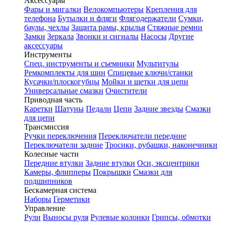
Аксессуары
Фары и мигалки
Велокомпьютеры
Крепления для
телефона
Бутылки и фляги
Флягодержатели
Сумки,
баулы, чехлы
Защита рамы, крылья
Стяжные ремни
Замки
Зеркала
Звонки и сигналы
Насосы
Другие
аксессуары
Инструменты
Спец. инструменты и съемники
Мультитулы
Ремкомплекты для шин
Спицевые ключи/станки
Кусачки/плоскогубцы
Мойки и щетки для цепи
Универсальные смазки
Очистители
Приводная часть
Каретки
Шатуны
Педали
Цепи
Задние звезды
Смазки
для цепи
Трансмиссия
Ручки переключения
Переключатели передние
Переключатели задние
Тросики, рубашки, наконечники
Колесные части
Передние втулки
Задние втулки
Оси, эксцентрики
Камеры, флипперы
Покрышки
Смазки для
подшипников
Бескамерная система
Наборы
Герметики
Управление
Рули
Выносы руля
Рулевые колонки
Грипсы, обмотки