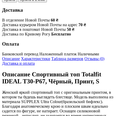
Доставка
В отделение Новой Почты
60 ₴
Доставка курьером Новой Почты на адрес
70 ₴
Доставка в поштомат Новой Почты
50 ₴
Доставка по Кривому Рогу
Бесплатно
Оплата
Банковский перевод
Наложенный платеж
Наличными
Описание
Характеристики
Таблица размеров
Отзывы (0)
Доставка и оплата
Описание
Спортивный топ Totalfit
IDEAL T30-P67, Чёрный, Принт, S
Женский яркий спортивный топ с оригинальным принтом, в
котором ты будешь выглядеть блестяще. Модель выполнена из
материала SUPPLEX Ultra Colour(бразильский бифлекс).
Благодаря анатомическому крою и плоским швам идеально
садится по фигуре, не натирает. Оснащен силиконовой
резинкой - антислип, не задирается во время интенсивных