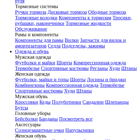
руля
Тормозные системы
Ручки тормоза
Дисковые тормоза
Ободные тормоза
Тормозные колодки
Компоненты к тормозам
Тросики,
рубашки, наконечники
Тормозные жидкости
Обслуживание
Рамы и компоненты
Компоненты для рамы
Вилки
Запчасти для вилок и
амортизаторов
Седла
Подседелы, зажимы
Одежда и обувь
Мужская одежда
Футболки и майки
Шорты
Компрессионная одежда
Термобелье
Спортивные костюмы
Регланы
Худи
Штаны
Женская одежда
Футболки, майки и топы
Шорты
Лосины и бриджи
Комбинезоны
Компрессионная одежда
Термобелье
Спортивные костюмы
Худи
Штаны
Мужская обувь
Кроссовки
Кеды
Полуботинки
Сандалии
Шлепанцы
Бутсы
Головные уборы
Бейсболки
Банданы
Посмотреть все
Аксессуары
Солнцезащитные очки
Напульсники
Женская обувь