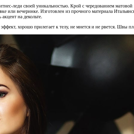
ес-леди своей уникальностью. Крой с чередованием матовой и 
овке или вечеринке. Изготовлен из прочного материала Италья
 акцент на декольте.
эффект, хорошо прилегает к телу, не мнется и не рвется. Швы п