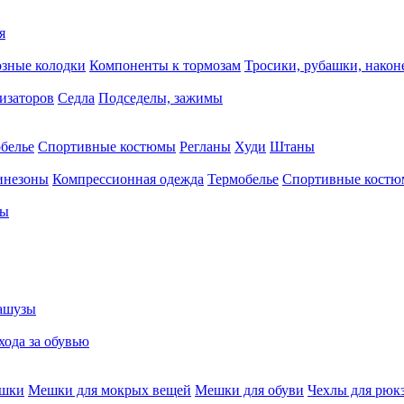
я
зные колодки
Компоненты к тормозам
Тросики, рубашки, нако
тизаторов
Седла
Подседелы, зажимы
белье
Спортивные костюмы
Регланы
Худи
Штаны
инезоны
Компрессионная одежда
Термобелье
Спортивные кост
сы
ашузы
хода за обувью
ешки
Мешки для мокрых вещей
Мешки для обуви
Чехлы для рюк