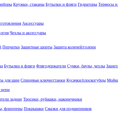
риборы
Кружки, стаканы
Бутылки и фляги
Гидраторы
Термосы и
иготовления
Аксессуары
 огня
Чехлы и аксессуары
й
Перчатки
Защитные шорты
Защита коленей/голени
на
Бутылки и фляги
Флягодержатели
Сумки, баулы, чехлы
Защит
ты для шин
Спицевые ключи/станки
Кусачки/плоскогубцы
Мойки
 цепи
тели задние
Тросики, рубашки, наконечники
ы, флипперы
Покрышки
Смазки для подшипников