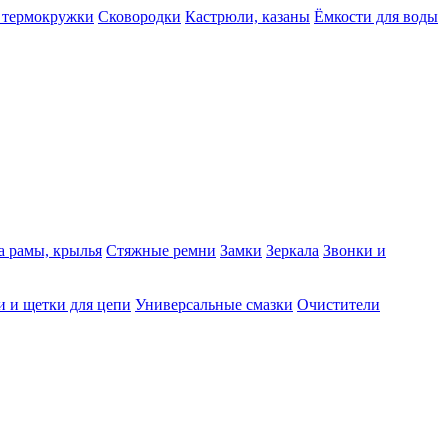
 термокружки
Сковородки
Кастрюли, казаны
Ёмкости для воды
а рамы, крылья
Стяжные ремни
Замки
Зеркала
Звонки и
 и щетки для цепи
Универсальные смазки
Очистители