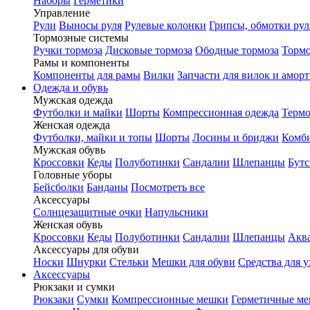
Наборы
Герметики
Управление
Рули
Выносы руля
Рулевые колонки
Грипсы, обмотки рул
Тормозные системы
Ручки тормоза
Дисковые тормоза
Ободные тормоза
Тормо
Рамы и компоненты
Компоненты для рамы
Вилки
Запчасти для вилок и амор
Одежда и обувь
Мужская одежда
Футболки и майки
Шорты
Компрессионная одежда
Термо
Женская одежда
Футболки, майки и топы
Шорты
Лосины и бриджи
Комб
Мужская обувь
Кроссовки
Кеды
Полуботинки
Сандалии
Шлепанцы
Бут
Головные уборы
Бейсболки
Банданы
Посмотреть все
Аксессуары
Солнцезащитные очки
Напульсники
Женская обувь
Кроссовки
Кеды
Полуботинки
Сандалии
Шлепанцы
Акв
Аксессуары для обуви
Носки
Шнурки
Стельки
Мешки для обуви
Средства для у
Аксессуары
Рюкзаки и сумки
Рюкзаки
Сумки
Компрессионные мешки
Герметичные м