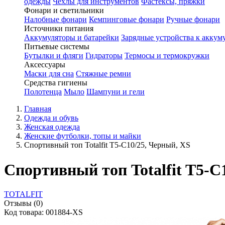
одежды
Чехлы для инструментов
Фастексы, пряжки
Фонари и светильники
Налобные фонари
Кемпинговые фонари
Ручные фонари
Источники питания
Аккумуляторы и батарейки
Зарядные устройства к аккум
Питьевые системы
Бутылки и фляги
Гидраторы
Термосы и термокружки
Аксессуары
Маски для сна
Стяжные ремни
Средства гигиены
Полотенца
Мыло
Шампуни и гели
Главная
Одежда и обувь
Женская одежда
Женские футболки, топы и майки
Спортивный топ Totalfit T5-C10/25, Черный, XS
Спортивный топ Totalfit T5-C
TOTALFIT
Отзывы (0)
Код товара: 001884-XS