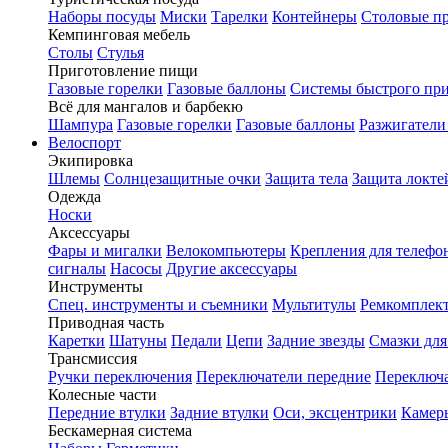
Наборы посуды
Миски
Тарелки
Контейнеры
Столовые п
Кемпинговая мебель
Столы
Стулья
Приготовление пищи
Газовые горелки
Газовые баллоны
Системы быстрого пр
Всё для мангалов и барбекю
Шампура
Газовые горелки
Газовые баллоны
Разжигатели
Велоспорт
Экипировка
Шлемы
Солнцезащитные очки
Защита тела
Защита локте
Одежда
Носки
Аксессуары
Фары и мигалки
Велокомпьютеры
Крепления для телефо
сигналы
Насосы
Другие аксессуары
Инструменты
Спец. инструменты и съемники
Мультитулы
Ремкомплек
Приводная часть
Каретки
Шатуны
Педали
Цепи
Задние звезды
Смазки для
Трансмиссия
Ручки переключения
Переключатели передние
Переключа
Колесные части
Передние втулки
Задние втулки
Оси, эксцентрики
Камер
Бескамерная система