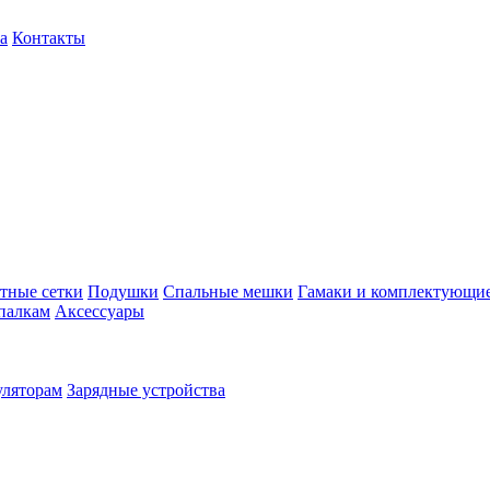
а
Контакты
тные сетки
Подушки
Спальные мешки
Гамаки и комплектующи
палкам
Аксессуары
уляторам
Зарядные устройства