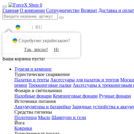
0
Главная
О компании
Сотрудничество
Возврат
Доставка и оплат
UA
|
RU
+38 (096) 282-00-70
Спробуємо українською?
0
0
Так, звісно!
Ні
Корзина
Ваша корзина пуста!
Туризм и кемпинг
Туристическое снаряжение
Палатки и тенты
Аксессуары для палаток и тентов
Моски
ремни
Треккинговые палки
Аксессуары к треккинговым 
Фонари и светильники
Налобные фонари
Кемпинговые фонари
Ручные фонари
Источники питания
Аккумуляторы и батарейки
Зарядные устройства к аккум
Средства гигиены
Полотенца
Мыло
Шампуни и гели
Йога
Коврики
Туристическая посуда