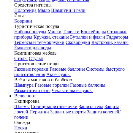
Средства гигиены
Полотенца
Мыло
Шампуни и гели
Йога
Коврики
Туристическая посуда
Наборы посуды
Миски
Тарелки
Контейнеры
Столовые
приборы
Кружки, стаканы
Бутылки и фляги
Гидраторы
Термосы и термокружки
Сковородки
Кастрюли, казаны
Ёмкости для воды
Кемпинговая мебель
Столы
Стулья
Приготовление пищи
Газовые горелки
Газовые баллоны
Системы быстрого
приготовления
Аксессуары
Всё для мангалов и барбекю
Шампура
Газовые горелки
Газовые баллоны
Разжигатели огня
Чехлы и аксессуары
Велоспорт
Экипировка
Шлемы
Солнцезащитные очки
Защита тела
Защита
локтей
Перчатки
Защитные шорты
Защита коленей/
голени
Одежда
Носки