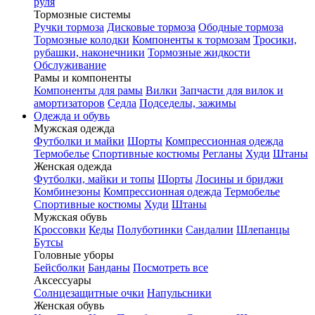
руля
Тормозные системы
Ручки тормоза
Дисковые тормоза
Ободные тормоза
Тормозные колодки
Компоненты к тормозам
Тросики,
рубашки, наконечники
Тормозные жидкости
Обслуживание
Рамы и компоненты
Компоненты для рамы
Вилки
Запчасти для вилок и
амортизаторов
Седла
Подседелы, зажимы
Одежда и обувь
Мужская одежда
Футболки и майки
Шорты
Компрессионная одежда
Термобелье
Спортивные костюмы
Регланы
Худи
Штаны
Женская одежда
Футболки, майки и топы
Шорты
Лосины и бриджи
Комбинезоны
Компрессионная одежда
Термобелье
Спортивные костюмы
Худи
Штаны
Мужская обувь
Кроссовки
Кеды
Полуботинки
Сандалии
Шлепанцы
Бутсы
Головные уборы
Бейсболки
Банданы
Посмотреть все
Аксессуары
Солнцезащитные очки
Напульсники
Женская обувь