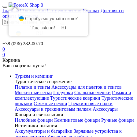
0
Главная
О компании
Сотрудничество
Возврат
Доставка и
оплата
Контакты
Спробуємо українською?
Так, звісно!
Ні
UA
|
RU
+38 (096) 282-00-70
0
0
Корзина
Ваша корзина пуста!
Туризм и кемпинг
Туристическое снаряжение
Палатки и тенты
Аксессуары для палаток и тентов
Москитные сетки
Подушки
Спальные мешки
Гамаки и
комплектующие
Туристические коврики
Туристические
рюкзаки
Стяжные ремни
Треккинговые палки
Аксессуары к треккинговым палкам
Аксессуары
Фонари и светильники
Налобные фонари
Кемпинговые фонари
Ручные фонари
Источники питания
Аккумуляторы и батарейки
Зарядные устройства к
аккумуляторам
Зарядные устройства