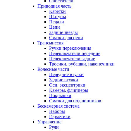
Очистители
Приводная часть
Каретки
Шатуны
Педали
Цепи
Задние звезды
Смазки для цепи
Трансмиссия
Ручки переключения
Переключатели передние
Переключатели задние
Тросики, рубашки, наконечники
Колесные части
Передние втулки
Задние втулки
Оси, эксцентрики
Камеры, флипперы
Покрышки
Смазки для подшипников
Бескамерная система
Наборы
Герметики
Управление
Рули