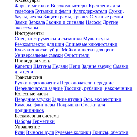
Аксессуары
Фары и мигалки
Велокомпьютеры
Крепления для
телефона
Бутылки и фляги
Флягодержатели
Сумки,
баулы, чехлы
Защита рамы, крылья
Стяжные ремни
Замки
Зеркала
Звонки и сигналы
Насосы
Другие
аксессуары
Инструменты
Спец. инструменты и съемники
Мультитулы
Ремкомплекты для шин
Спицевые ключи/станки
Кусачки/плоскогубцы
Мойки и щетки для цепи
Универсальные смазки
Очистители
Приводная часть
Каретки
Шатуны
Педали
Цепи
Задние звезды
Смазки
для цепи
Трансмиссия
Ручки переключения
Переключатели передние
Переключатели задние
Тросики, рубашки, наконечники
Колесные части
Передние втулки
Задние втулки
Оси, эксцентрики
Камеры, флипперы
Покрышки
Смазки для
подшипников
Бескамерная система
Наборы
Герметики
Управление
Рули
Выносы руля
Рулевые колонки
Грипсы, обмотки