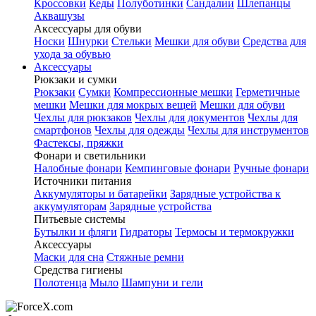
Кроссовки
Кеды
Полуботинки
Сандалии
Шлепанцы
Аквашузы
Аксессуары для обуви
Носки
Шнурки
Стельки
Мешки для обуви
Средства для
ухода за обувью
Аксессуары
Рюкзаки и сумки
Рюкзаки
Сумки
Компрессионные мешки
Герметичные
мешки
Мешки для мокрых вещей
Мешки для обуви
Чехлы для рюкзаков
Чехлы для документов
Чехлы для
смартфонов
Чехлы для одежды
Чехлы для инструментов
Фастексы, пряжки
Фонари и светильники
Налобные фонари
Кемпинговые фонари
Ручные фонари
Источники питания
Аккумуляторы и батарейки
Зарядные устройства к
аккумуляторам
Зарядные устройства
Питьевые системы
Бутылки и фляги
Гидраторы
Термосы и термокружки
Аксессуары
Маски для сна
Стяжные ремни
Средства гигиены
Полотенца
Мыло
Шампуни и гели