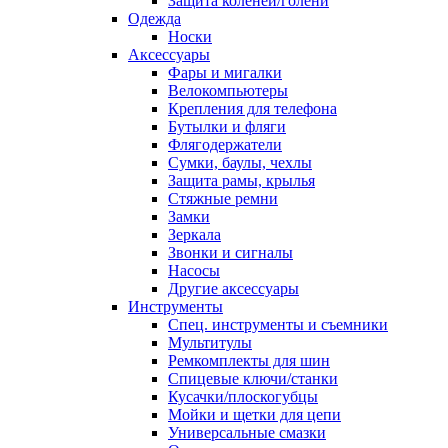
Защита коленей/голени
Одежда
Носки
Аксессуары
Фары и мигалки
Велокомпьютеры
Крепления для телефона
Бутылки и фляги
Флягодержатели
Сумки, баулы, чехлы
Защита рамы, крылья
Стяжные ремни
Замки
Зеркала
Звонки и сигналы
Насосы
Другие аксессуары
Инструменты
Спец. инструменты и съемники
Мультитулы
Ремкомплекты для шин
Спицевые ключи/станки
Кусачки/плоскогубцы
Мойки и щетки для цепи
Универсальные смазки