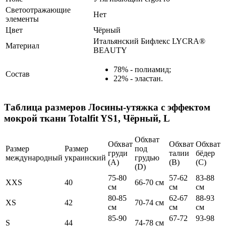
Светоотражающие
Нет
элементы
Цвет
Чёрный
Итальянский Бифлекс LYCRA®
Материал
BEAUTY
78% - полиамид;
Состав
22% - эластан.
Таблица размеров
Лосины-утяжка с эффектом
мокрой ткани Totalfit YS1, Чёрный, L
Обхват
Обхват
Обхват
Обхват
Размер
Размер
под
груди
талии
бёдер
международный
украинский
грудью
(А)
(В)
(С)
(D)
75-80
57-62
83-88
XXS
40
66-70 см
см
см
см
80-85
62-67
88-93
XS
42
70-74 см
см
см
см
85-90
67-72
93-98
S
44
74-78 см