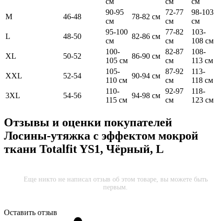
см
см
см
90-95
72-77
98-103
M
46-48
78-82 см
см
см
см
95-100
77-82
103-
L
48-50
82-86 см
см
см
108 см
100-
82-87
108-
XL
50-52
86-90 см
105 см
см
113 см
105-
87-92
113-
XXL
52-54
90-94 см
110 см
см
118 см
110-
92-97
118-
3XL
54-56
94-98 см
115 см
см
123 см
Отзывы и оценки покупателей
Лосины-утяжка с эффектом мокрой
ткани Totalfit YS1, Чёрный, L
Еще никто не написал отзыв об этом товаре, вы можете быть
первым.
Оставить отзыв