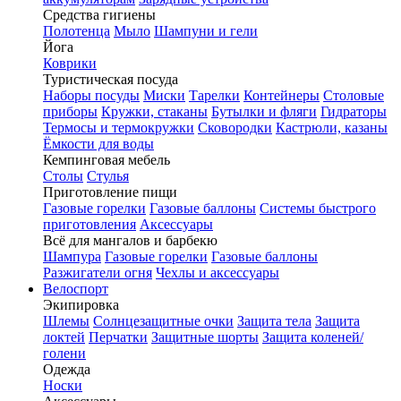
Средства гигиены
Полотенца
Мыло
Шампуни и гели
Йога
Коврики
Туристическая посуда
Наборы посуды
Миски
Тарелки
Контейнеры
Столовые
приборы
Кружки, стаканы
Бутылки и фляги
Гидраторы
Термосы и термокружки
Сковородки
Кастрюли, казаны
Ёмкости для воды
Кемпинговая мебель
Столы
Стулья
Приготовление пищи
Газовые горелки
Газовые баллоны
Системы быстрого
приготовления
Аксессуары
Всё для мангалов и барбекю
Шампура
Газовые горелки
Газовые баллоны
Разжигатели огня
Чехлы и аксессуары
Велоспорт
Экипировка
Шлемы
Солнцезащитные очки
Защита тела
Защита
локтей
Перчатки
Защитные шорты
Защита коленей/
голени
Одежда
Носки