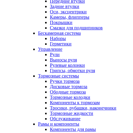
Передние втулки
Задние втулки
Оси, эксцентрики
Камеры, флипперы
Покрышки
Смазки для подшипников
Бескамерная система
Наборы
Герметики
Управление
Рули
Выносы руля
Рулевые колонки
Грипсы, обмотки руля
Тормозные системы
Ручки тормоза
Дисковые тормоза
Ободные тормоза
Тормозные колодки
Компоненты к тормозам
Тросики, рубашки, наконечники
Тормозные жидкости
Обслуживание
Рамы и компоненты
Компоненты для рамы