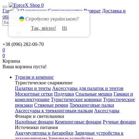
0
Главная
О компании
Сотрудничество
Возврат
Доставка и
оплата
Контакты
Спробуємо українською?
Так, звісно!
Ні
UA
|
RU
+38 (096) 282-00-70
0
0
Корзина
Ваша корзина пуста!
Туризм и кемпинг
Туристическое снаряжение
Палатки и тенты
Аксессуары для палаток и тентов
Москитные сетки
Подушки
Спальные мешки
Гамаки и
комплектующие
Туристические коврики
Туристические
рюкзаки
Стяжные ремни
Треккинговые палки
Аксессуары к треккинговым палкам
Аксессуары
Фонари и светильники
Налобные фонари
Кемпинговые фонари
Ручные фонари
Источники питания
Аккумуляторы и батарейки
Зарядные устройства к
аккумуляторам
Зарядные устройства