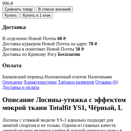
990
₴
Сравнить товар
В список желаний
Купить
Купить в 1 клик
Доставка
В отделение Новой Почты
60 ₴
Доставка курьером Новой Почты на адрес
70 ₴
Доставка в поштомат Новой Почты
50 ₴
Доставка по Кривому Рогу
Бесплатно
Оплата
Банковский перевод
Наложенный платеж
Наличными
Описание
Характеристики
Таблица размеров
Отзывы (0)
Доставка и оплата
Описание
Лосины-утяжка с эффектом
мокрой ткани Totalfit YS1, Чёрный, L
Лосины с утяжкой модели YS-1 идеально подходят для
занятий спортом и не только. Одним из главных качеств
данной модели является удобный покрой широкого пояса в