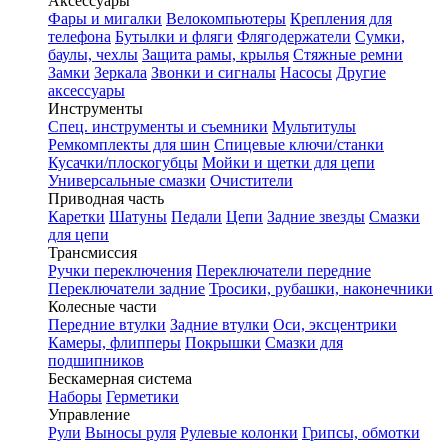
Аксессуары
Фары и мигалки
Велокомпьютеры
Крепления для
телефона
Бутылки и фляги
Флягодержатели
Сумки,
баулы, чехлы
Защита рамы, крылья
Стяжные ремни
Замки
Зеркала
Звонки и сигналы
Насосы
Другие
аксессуары
Инструменты
Спец. инструменты и съемники
Мультитулы
Ремкомплекты для шин
Спицевые ключи/станки
Кусачки/плоскогубцы
Мойки и щетки для цепи
Универсальные смазки
Очистители
Приводная часть
Каретки
Шатуны
Педали
Цепи
Задние звезды
Смазки
для цепи
Трансмиссия
Ручки переключения
Переключатели передние
Переключатели задние
Тросики, рубашки, наконечники
Колесные части
Передние втулки
Задние втулки
Оси, эксцентрики
Камеры, флипперы
Покрышки
Смазки для
подшипников
Бескамерная система
Наборы
Герметики
Управление
Рули
Выносы руля
Рулевые колонки
Грипсы, обмотки