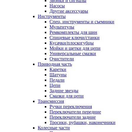
Звонки и сигналы
Насосы
Другие аксессуары
Инструменты
Спец. инструменты и съемники
Мультитулы
Ремкомплекты для шин
Спицевые ключи/станки
Кусачки/плоскогубцы
Мойки и щетки для цепи
Универсальные смазки
Очистители
Приводная часть
Каретки
Шатуны
Педали
Цепи
Задние звезды
Смазки для цепи
Трансмиссия
Ручки переключения
Переключатели передние
Переключатели задние
Тросики, рубашки, наконечники
Колесные части