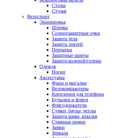
Столы
Стулья
Велоспорт
Экипировка
Шлемы
Солнцезащитные очки
Защита тела
Защита локтей
Перчатки
Защитные шорты
Защита коленей/голени
Одежда
Носки
Аксессуары
Фары и мигалки
Велокомпьютеры
Крепления для телефона
Бутылки и фляги
Флягодержатели
Сумки, баулы, чехлы
Защита рамы, крылья
Стяжные ремни
Замки
Зеркала