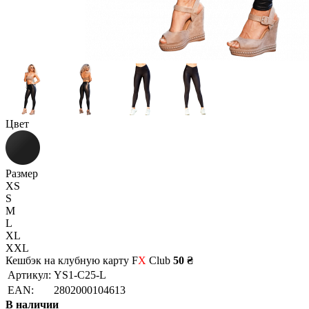
Цвет
Размер
XS
S
M
L
XL
XXL
Кешбэк на клубную карту F
X
Club
50 ₴
Артикул:
YS1-C25-L
EAN:
2802000104613
В наличии