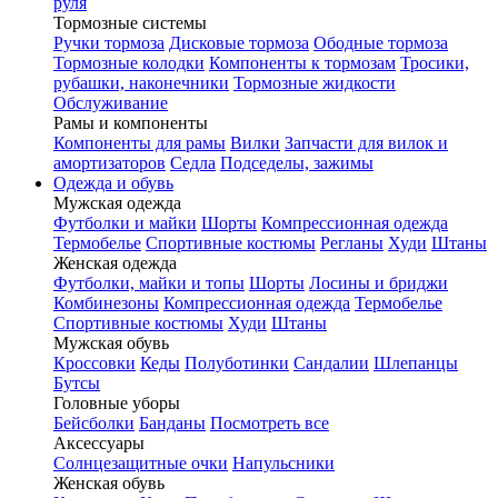
руля
Тормозные системы
Ручки тормоза
Дисковые тормоза
Ободные тормоза
Тормозные колодки
Компоненты к тормозам
Тросики,
рубашки, наконечники
Тормозные жидкости
Обслуживание
Рамы и компоненты
Компоненты для рамы
Вилки
Запчасти для вилок и
амортизаторов
Седла
Подседелы, зажимы
Одежда и обувь
Мужская одежда
Футболки и майки
Шорты
Компрессионная одежда
Термобелье
Спортивные костюмы
Регланы
Худи
Штаны
Женская одежда
Футболки, майки и топы
Шорты
Лосины и бриджи
Комбинезоны
Компрессионная одежда
Термобелье
Спортивные костюмы
Худи
Штаны
Мужская обувь
Кроссовки
Кеды
Полуботинки
Сандалии
Шлепанцы
Бутсы
Головные уборы
Бейсболки
Банданы
Посмотреть все
Аксессуары
Солнцезащитные очки
Напульсники
Женская обувь