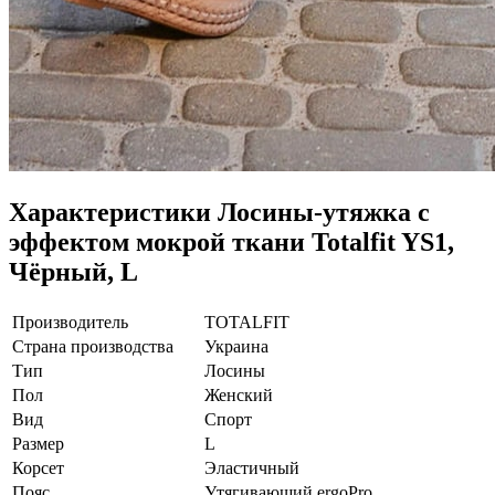
Характеристики
Лосины-утяжка с
эффектом мокрой ткани Totalfit YS1,
Чёрный, L
Производитель
TOTALFIT
Страна производства
Украина
Тип
Лосины
Пол
Женский
Вид
Спорт
Размер
L
Корсет
Эластичный
Пояс
Утягивающий ergoPro