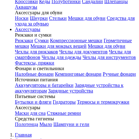
Кроссовки
Кеды
Полуботинки
Сандалии
Шлепанцы
Аквашузы
Аксессуары для обуви
Носки
Шнурки
Стельки
Мешки для обуви
Средства для
ухода за обувью
Аксессуары
Рюкзаки и сумки
Рюкзаки
Сумки
Компрессионные мешки
Герметичные
мешки
Мешки для мокрых вещей
Мешки для обуви
Чехлы для рюкзаков
Чехлы для документов
Чехлы для
смартфонов
Чехлы для одежды
Чехлы для инструментов
Фастексы, пряжки
Фонари и светильники
Налобные фонари
Кемпинговые фонари
Ручные фонари
Источники питания
Аккумуляторы и батарейки
Зарядные устройства к
аккумуляторам
Зарядные устройства
Питьевые системы
Бутылки и фляги
Гидраторы
Термосы и термокружки
Аксессуары
Маски для сна
Стяжные ремни
Средства гигиены
Полотенца
Мыло
Шампуни и гели
Главная