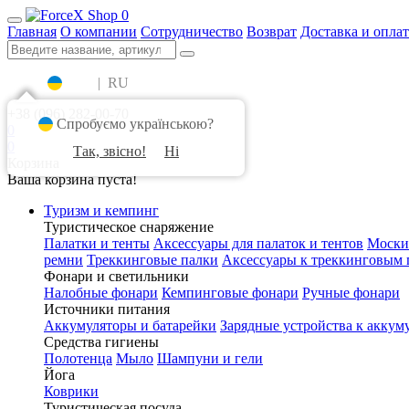
0
Главная
О компании
Сотрудничество
Возврат
Доставка и оплат
UA
|
RU
+38 (096) 282-00-70
Спробуємо українською?
0
0
Так, звісно!
Ні
Корзина
Ваша корзина пуста!
Туризм и кемпинг
Туристическое снаряжение
Палатки и тенты
Аксессуары для палаток и тентов
Моски
ремни
Треккинговые палки
Аксессуары к треккинговым 
Фонари и светильники
Налобные фонари
Кемпинговые фонари
Ручные фонари
Источники питания
Аккумуляторы и батарейки
Зарядные устройства к аккум
Средства гигиены
Полотенца
Мыло
Шампуни и гели
Йога
Коврики
Туристическая посуда