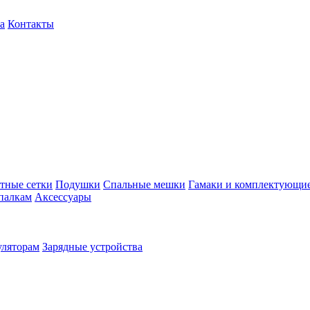
а
Контакты
тные сетки
Подушки
Спальные мешки
Гамаки и комплектующи
палкам
Аксессуары
уляторам
Зарядные устройства