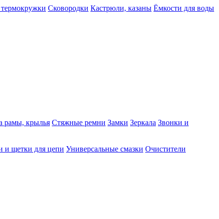
 термокружки
Сковородки
Кастрюли, казаны
Ёмкости для воды
а рамы, крылья
Стяжные ремни
Замки
Зеркала
Звонки и
 и щетки для цепи
Универсальные смазки
Очистители