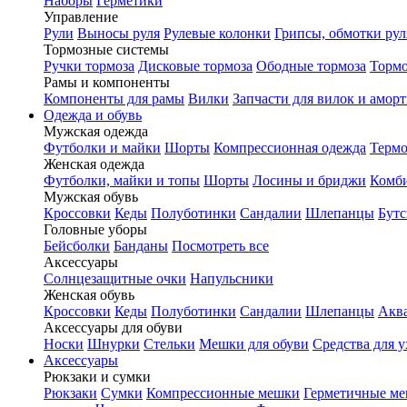
Наборы
Герметики
Управление
Рули
Выносы руля
Рулевые колонки
Грипсы, обмотки рул
Тормозные системы
Ручки тормоза
Дисковые тормоза
Ободные тормоза
Тормо
Рамы и компоненты
Компоненты для рамы
Вилки
Запчасти для вилок и амор
Одежда и обувь
Мужская одежда
Футболки и майки
Шорты
Компрессионная одежда
Термо
Женская одежда
Футболки, майки и топы
Шорты
Лосины и бриджи
Комб
Мужская обувь
Кроссовки
Кеды
Полуботинки
Сандалии
Шлепанцы
Бут
Головные уборы
Бейсболки
Банданы
Посмотреть все
Аксессуары
Солнцезащитные очки
Напульсники
Женская обувь
Кроссовки
Кеды
Полуботинки
Сандалии
Шлепанцы
Акв
Аксессуары для обуви
Носки
Шнурки
Стельки
Мешки для обуви
Средства для у
Аксессуары
Рюкзаки и сумки
Рюкзаки
Сумки
Компрессионные мешки
Герметичные м