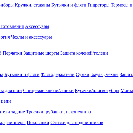
риборы
Кружки, стаканы
Бутылки и фляги
Гидраторы
Термосы и
иготовления
Аксессуары
 огня
Чехлы и аксессуары
й
Перчатки
Защитные шорты
Защита коленей/голени
на
Бутылки и фляги
Флягодержатели
Сумки, баулы, чехлы
Защит
ты для шин
Спицевые ключи/станки
Кусачки/плоскогубцы
Мойки
 цепи
тели задние
Тросики, рубашки, наконечники
ы, флипперы
Покрышки
Смазки для подшипников