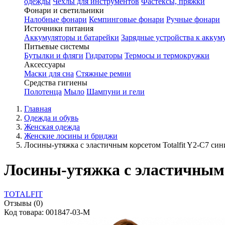
одежды
Чехлы для инструментов
Фастексы, пряжки
Фонари и светильники
Налобные фонари
Кемпинговые фонари
Ручные фонари
Источники питания
Аккумуляторы и батарейки
Зарядные устройства к аккум
Питьевые системы
Бутылки и фляги
Гидраторы
Термосы и термокружки
Аксессуары
Маски для сна
Стяжные ремни
Средства гигиены
Полотенца
Мыло
Шампуни и гели
Главная
Одежда и обувь
Женская одежда
Женские лосины и бриджи
Лосины-утяжка с эластичным корсетом Totalfit Y2-C7 син
Лосины-утяжка с эластичным к
TOTALFIT
Отзывы (0)
Код товара: 001847-03-M