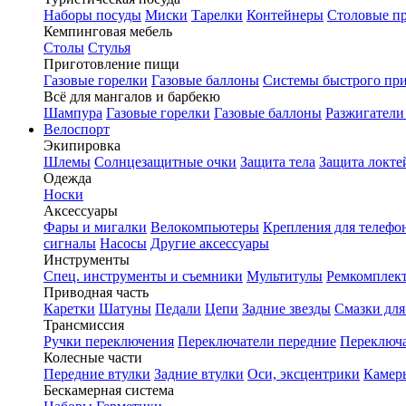
Наборы посуды
Миски
Тарелки
Контейнеры
Столовые п
Кемпинговая мебель
Столы
Стулья
Приготовление пищи
Газовые горелки
Газовые баллоны
Системы быстрого пр
Всё для мангалов и барбекю
Шампура
Газовые горелки
Газовые баллоны
Разжигатели
Велоспорт
Экипировка
Шлемы
Солнцезащитные очки
Защита тела
Защита локте
Одежда
Носки
Аксессуары
Фары и мигалки
Велокомпьютеры
Крепления для телефо
сигналы
Насосы
Другие аксессуары
Инструменты
Спец. инструменты и съемники
Мультитулы
Ремкомплек
Приводная часть
Каретки
Шатуны
Педали
Цепи
Задние звезды
Смазки для
Трансмиссия
Ручки переключения
Переключатели передние
Переключа
Колесные части
Передние втулки
Задние втулки
Оси, эксцентрики
Камер
Бескамерная система