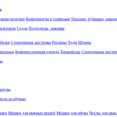
я
зные колодки
Компоненты к тормозам
Тросики, рубашки, нако
тизаторов
Седла
Подседелы, зажимы
белье
Спортивные костюмы
Регланы
Худи
Штаны
инезоны
Компрессионная одежда
Термобелье
Спортивные кост
сы
ашузы
хода за обувью
ешки
Мешки для мокрых вещей
Мешки для обуви
Чехлы для рюк