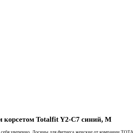
корсетом Totalfit Y2-C7 синий, M
ь себя уверенно. Лосины для фитнеса женские от компании TOT