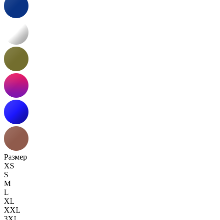
Размер
XS
S
M
L
XL
XXL
3XL