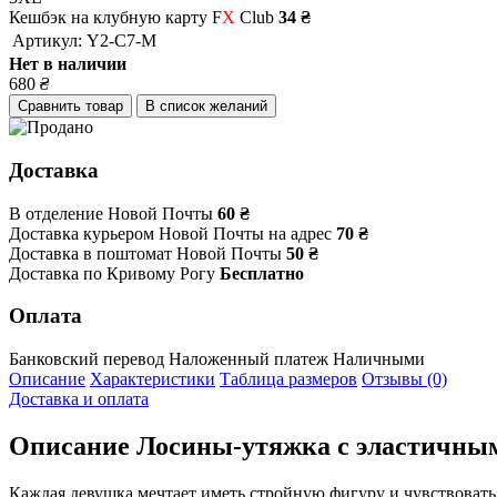
Кешбэк на клубную карту F
X
Club
34 ₴
Артикул:
Y2-C7-M
Нет в наличии
680
₴
Сравнить товар
В список желаний
Доставка
В отделение Новой Почты
60 ₴
Доставка курьером Новой Почты на адрес
70 ₴
Доставка в поштомат Новой Почты
50 ₴
Доставка по Кривому Рогу
Бесплатно
Оплата
Банковский перевод
Наложенный платеж
Наличными
Описание
Характеристики
Таблица размеров
Отзывы (0)
Доставка и оплата
Описание
Лосины-утяжка с эластичным 
Каждая девушка мечтает иметь стройную фигуру и чувствоват