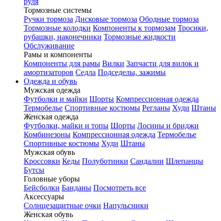
руля
Тормозные системы
Ручки тормоза
Дисковые тормоза
Ободные тормоза
Тормозные колодки
Компоненты к тормозам
Тросики,
рубашки, наконечники
Тормозные жидкости
Обслуживание
Рамы и компоненты
Компоненты для рамы
Вилки
Запчасти для вилок и
амортизаторов
Седла
Подседелы, зажимы
Одежда и обувь
Мужская одежда
Футболки и майки
Шорты
Компрессионная одежда
Термобелье
Спортивные костюмы
Регланы
Худи
Штаны
Женская одежда
Футболки, майки и топы
Шорты
Лосины и бриджи
Комбинезоны
Компрессионная одежда
Термобелье
Спортивные костюмы
Худи
Штаны
Мужская обувь
Кроссовки
Кеды
Полуботинки
Сандалии
Шлепанцы
Бутсы
Головные уборы
Бейсболки
Банданы
Посмотреть все
Аксессуары
Солнцезащитные очки
Напульсники
Женская обувь