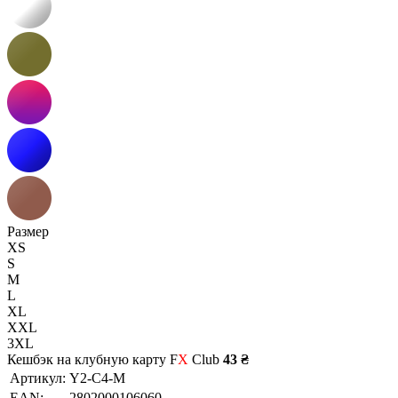
Размер
XS
S
M
L
XL
XXL
3XL
Кешбэк на клубную карту F
X
Club
43 ₴
Артикул:
Y2-C4-M
EAN:
2802000106060