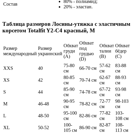
80% - полиамид;
Состав
20% - эластан.
Таблица размеров
Лосины-утяжка с эластичным
корсетом Totalfit Y2-C4 красный, M
Обхват
Обхват
Обхват
Обхват
Размер
Размер
под
груди
талии
бёдер
международный
украинский
грудью
(А)
(В)
(С)
(D)
75-80
57-62
83-88
XXS
40
66-70 см
см
см
см
80-85
62-67
88-93
XS
42
70-74 см
см
см
см
85-90
67-72
93-98
S
44
74-78 см
см
см
см
90-95
72-77
98-103
M
46-48
78-82 см
см
см
см
95-100
77-82
103-
L
48-50
82-86 см
см
см
108 см
100-
82-87
108-
XL
50-52
86-90 см
105 см
см
113 см