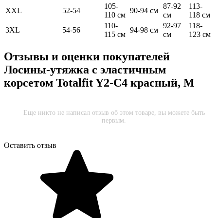
105-
87-92
113-
XXL
52-54
90-94 см
110 см
см
118 см
110-
92-97
118-
3XL
54-56
94-98 см
115 см
см
123 см
Отзывы и оценки покупателей
Лосины-утяжка с эластичным
корсетом Totalfit Y2-C4 красный, M
Еще никто не написал отзыв об этом товаре, вы можете быть
первым.
Оставить отзыв