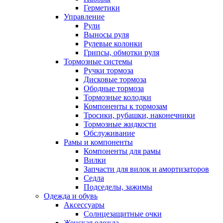
Герметики
Управление
Рули
Выносы руля
Рулевые колонки
Грипсы, обмотки руля
Тормозные системы
Ручки тормоза
Дисковые тормоза
Ободные тормоза
Тормозные колодки
Компоненты к тормозам
Тросики, рубашки, наконечники
Тормозные жидкости
Обслуживание
Рамы и компоненты
Компоненты для рамы
Вилки
Запчасти для вилок и амортизаторов
Седла
Подседелы, зажимы
Одежда и обувь
Аксессуары
Солнцезащитные очки
Женская одежда