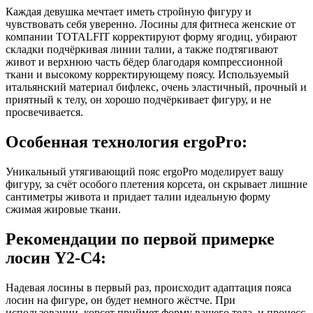
Каждая девушка мечтает иметь стройную фигуру и
чувствовать себя уверенно. Лосины для фитнеса женские от
компании TOTALFIT корректируют форму ягодиц, убирают
складки подчёркивая линии талии, а также подтягивают
живот и верхнюю часть бёдер благодаря компрессионной
ткани и высокому корректирующему поясу. Используемый
итальянский материал бифлекс, очень эластичный, прочный и
приятный к телу, он хорошо подчёркивает фигуру, и не
просвечивается.
Особенная технология ergoPro:
Уникальный утягивающий пояс ergoPro моделирует вашу
фигуру, за счёт особого плетения корсета, он скрывает лишние
сантиметры живота и придает талии идеальную форму
сжимая жировые ткани.
Рекомендации по первой примерке
лосин Y2-C4:
Надевая лосины в первый раз, происходит адаптация пояса
лосин на фигуре, он будет немного жёстче. При
использовании, корсет приймет форму вашего тела, и процесс