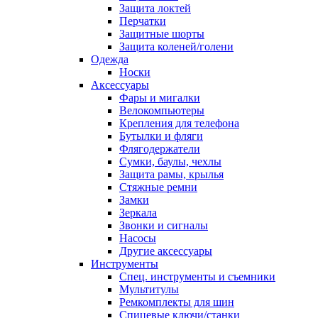
Защита локтей
Перчатки
Защитные шорты
Защита коленей/голени
Одежда
Носки
Аксессуары
Фары и мигалки
Велокомпьютеры
Крепления для телефона
Бутылки и фляги
Флягодержатели
Сумки, баулы, чехлы
Защита рамы, крылья
Стяжные ремни
Замки
Зеркала
Звонки и сигналы
Насосы
Другие аксессуары
Инструменты
Спец. инструменты и съемники
Мультитулы
Ремкомплекты для шин
Спицевые ключи/станки