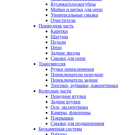
Кусачки/плоскогубцы
Мойки и щетки для цепи
Универсальные смазки
Очистители
Приводная часть
Каретки
Шатуны
Педали
Цепи
Задние звезды
Смазки для цепи
Трансмиссия
Ручки переключения
Переключатели передние
Переключатели задние
Тросики, рубашки, наконечники
Колесные части
Передние втулки
Задние втулки
Оси, эксцентрики
Камеры, флипперы
Покрышки
Смазки для подшипников
Бескамерная система
Наборы