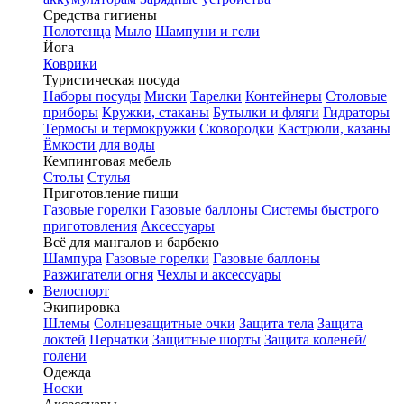
Средства гигиены
Полотенца
Мыло
Шампуни и гели
Йога
Коврики
Туристическая посуда
Наборы посуды
Миски
Тарелки
Контейнеры
Столовые
приборы
Кружки, стаканы
Бутылки и фляги
Гидраторы
Термосы и термокружки
Сковородки
Кастрюли, казаны
Ёмкости для воды
Кемпинговая мебель
Столы
Стулья
Приготовление пищи
Газовые горелки
Газовые баллоны
Системы быстрого
приготовления
Аксессуары
Всё для мангалов и барбекю
Шампура
Газовые горелки
Газовые баллоны
Разжигатели огня
Чехлы и аксессуары
Велоспорт
Экипировка
Шлемы
Солнцезащитные очки
Защита тела
Защита
локтей
Перчатки
Защитные шорты
Защита коленей/
голени
Одежда
Носки