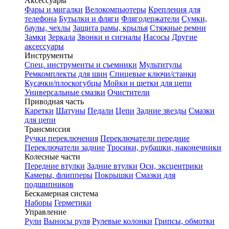
Аксессуары
Фары и мигалки
Велокомпьютеры
Крепления для
телефона
Бутылки и фляги
Флягодержатели
Сумки,
баулы, чехлы
Защита рамы, крылья
Стяжные ремни
Замки
Зеркала
Звонки и сигналы
Насосы
Другие
аксессуары
Инструменты
Спец. инструменты и съемники
Мультитулы
Ремкомплекты для шин
Спицевые ключи/станки
Кусачки/плоскогубцы
Мойки и щетки для цепи
Универсальные смазки
Очистители
Приводная часть
Каретки
Шатуны
Педали
Цепи
Задние звезды
Смазки
для цепи
Трансмиссия
Ручки переключения
Переключатели передние
Переключатели задние
Тросики, рубашки, наконечники
Колесные части
Передние втулки
Задние втулки
Оси, эксцентрики
Камеры, флипперы
Покрышки
Смазки для
подшипников
Бескамерная система
Наборы
Герметики
Управление
Рули
Выносы руля
Рулевые колонки
Грипсы, обмотки