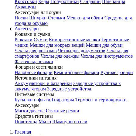
Кроссовки
Кеды
Полуботинки
Сандалии
Шлепанцы
Аквашузы
Аксессуары для обуви
Носки
Шнурки
Стельки
Мешки для обуви
Средства для
ухода за обувью
Аксессуары
Рюкзаки и сумки
Рюкзаки
Сумки
Компрессионные мешки
Герметичные
мешки
Мешки для мокрых вещей
Мешки для обуви
Чехлы для рюкзаков
Чехлы для документов
Чехлы для
смартфонов
Чехлы для одежды
Чехлы для инструментов
Фастексы, пряжки
Фонари и светильники
Налобные фонари
Кемпинговые фонари
Ручные фонари
Источники питания
Аккумуляторы и батарейки
Зарядные устройства к
аккумуляторам
Зарядные устройства
Питьевые системы
Бутылки и фляги
Гидраторы
Термосы и термокружки
Аксессуары
Маски для сна
Стяжные ремни
Средства гигиены
Полотенца
Мыло
Шампуни и гели
Главная