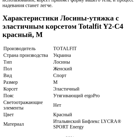
надевания станет легче.
Характеристики
Лосины-утяжка с
эластичным корсетом Totalfit Y2-C4
красный, M
Производитель
TOTALFIT
Страна производства
Украина
Тип
Лосины
Пол
Женский
Вид
Спорт
Размер
M
Корсет
Эластичный
Пояс
Утягивающий ergoPro
Светоотражающие
Нет
элементы
Цвет
Красный
Итальянский Бифлекс LYCRA®
Материал
SPORT Energy