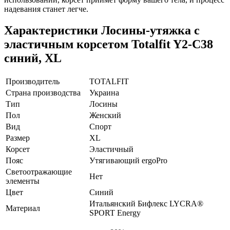
надевания станет легче.
Характеристики
Лосины-утяжка с
эластичным корсетом Totalfit Y2-C38
синий, XL
Производитель
TOTALFIT
Страна производства
Украина
Тип
Лосины
Пол
Женский
Вид
Спорт
Размер
XL
Корсет
Эластичный
Пояс
Утягивающий ergoPro
Светоотражающие
Нет
элементы
Цвет
Синий
Итальянский Бифлекс LYCRA®
Материал
SPORT Energy