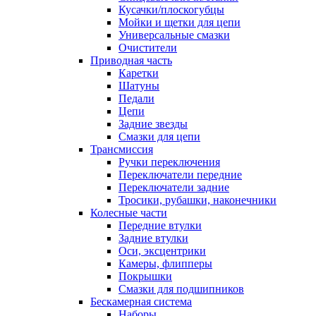
Кусачки/плоскогубцы
Мойки и щетки для цепи
Универсальные смазки
Очистители
Приводная часть
Каретки
Шатуны
Педали
Цепи
Задние звезды
Смазки для цепи
Трансмиссия
Ручки переключения
Переключатели передние
Переключатели задние
Тросики, рубашки, наконечники
Колесные части
Передние втулки
Задние втулки
Оси, эксцентрики
Камеры, флипперы
Покрышки
Смазки для подшипников
Бескамерная система
Наборы