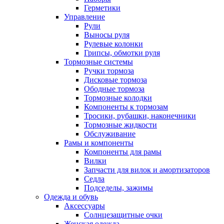
Герметики
Управление
Рули
Выносы руля
Рулевые колонки
Грипсы, обмотки руля
Тормозные системы
Ручки тормоза
Дисковые тормоза
Ободные тормоза
Тормозные колодки
Компоненты к тормозам
Тросики, рубашки, наконечники
Тормозные жидкости
Обслуживание
Рамы и компоненты
Компоненты для рамы
Вилки
Запчасти для вилок и амортизаторов
Седла
Подседелы, зажимы
Одежда и обувь
Аксессуары
Солнцезащитные очки
Женская одежда