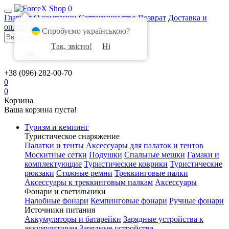
0
Главная
О компании
Сотрудничество
Возврат
Доставка и
оплата
Контакты
Спробуємо українською?
Так, звісно!
Ні
UA
|
RU
+38 (096) 282-00-70
0
0
Корзина
Ваша корзина пуста!
Туризм и кемпинг
Туристическое снаряжение
Палатки и тенты
Аксессуары для палаток и тентов
Москитные сетки
Подушки
Спальные мешки
Гамаки и
комплектующие
Туристические коврики
Туристические
рюкзаки
Стяжные ремни
Треккинговые палки
Аксессуары к треккинговым палкам
Аксессуары
Фонари и светильники
Налобные фонари
Кемпинговые фонари
Ручные фонари
Источники питания
Аккумуляторы и батарейки
Зарядные устройства к
аккумуляторам
Зарядные устройства