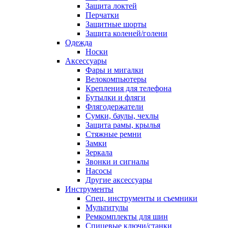
Защита локтей
Перчатки
Защитные шорты
Защита коленей/голени
Одежда
Носки
Аксессуары
Фары и мигалки
Велокомпьютеры
Крепления для телефона
Бутылки и фляги
Флягодержатели
Сумки, баулы, чехлы
Защита рамы, крылья
Стяжные ремни
Замки
Зеркала
Звонки и сигналы
Насосы
Другие аксессуары
Инструменты
Спец. инструменты и съемники
Мультитулы
Ремкомплекты для шин
Спицевые ключи/станки