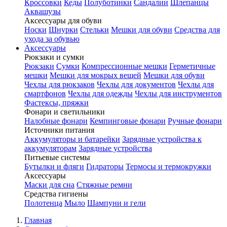
Кроссовки
Кеды
Полуботинки
Сандалии
Шлепанцы
Аквашузы
Аксессуары для обуви
Носки
Шнурки
Стельки
Мешки для обуви
Средства для
ухода за обувью
Аксессуары
Рюкзаки и сумки
Рюкзаки
Сумки
Компрессионные мешки
Герметичные
мешки
Мешки для мокрых вещей
Мешки для обуви
Чехлы для рюкзаков
Чехлы для документов
Чехлы для
смартфонов
Чехлы для одежды
Чехлы для инструментов
Фастексы, пряжки
Фонари и светильники
Налобные фонари
Кемпинговые фонари
Ручные фонари
Источники питания
Аккумуляторы и батарейки
Зарядные устройства к
аккумуляторам
Зарядные устройства
Питьевые системы
Бутылки и фляги
Гидраторы
Термосы и термокружки
Аксессуары
Маски для сна
Стяжные ремни
Средства гигиены
Полотенца
Мыло
Шампуни и гели
Главная