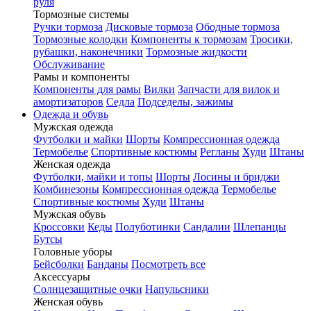
руля
Тормозные системы
Ручки тормоза
Дисковые тормоза
Ободные тормоза
Тормозные колодки
Компоненты к тормозам
Тросики,
рубашки, наконечники
Тормозные жидкости
Обслуживание
Рамы и компоненты
Компоненты для рамы
Вилки
Запчасти для вилок и
амортизаторов
Седла
Подседелы, зажимы
Одежда и обувь
Мужская одежда
Футболки и майки
Шорты
Компрессионная одежда
Термобелье
Спортивные костюмы
Регланы
Худи
Штаны
Женская одежда
Футболки, майки и топы
Шорты
Лосины и бриджи
Комбинезоны
Компрессионная одежда
Термобелье
Спортивные костюмы
Худи
Штаны
Мужская обувь
Кроссовки
Кеды
Полуботинки
Сандалии
Шлепанцы
Бутсы
Головные уборы
Бейсболки
Банданы
Посмотреть все
Аксессуары
Солнцезащитные очки
Напульсники
Женская обувь