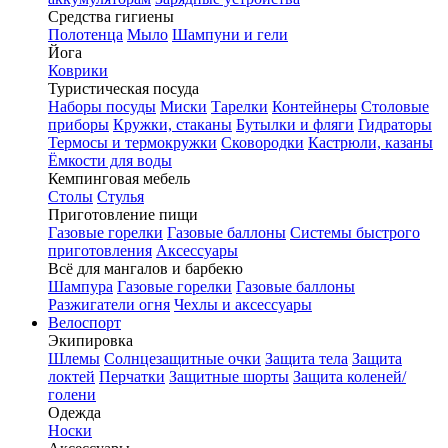
Средства гигиены
Полотенца
Мыло
Шампуни и гели
Йога
Коврики
Туристическая посуда
Наборы посуды
Миски
Тарелки
Контейнеры
Столовые
приборы
Кружки, стаканы
Бутылки и фляги
Гидраторы
Термосы и термокружки
Сковородки
Кастрюли, казаны
Ёмкости для воды
Кемпинговая мебель
Столы
Стулья
Приготовление пищи
Газовые горелки
Газовые баллоны
Системы быстрого
приготовления
Аксессуары
Всё для мангалов и барбекю
Шампура
Газовые горелки
Газовые баллоны
Разжигатели огня
Чехлы и аксессуары
Велоспорт
Экипировка
Шлемы
Солнцезащитные очки
Защита тела
Защита
локтей
Перчатки
Защитные шорты
Защита коленей/
голени
Одежда
Носки