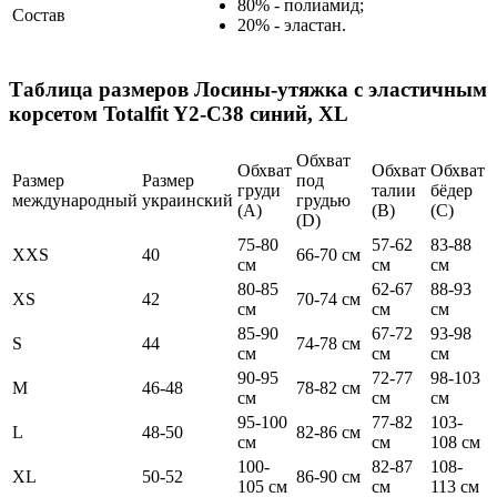
80% - полиамид;
Состав
20% - эластан.
Таблица размеров
Лосины-утяжка с эластичным
корсетом Totalfit Y2-C38 синий, XL
Обхват
Обхват
Обхват
Обхват
Размер
Размер
под
груди
талии
бёдер
международный
украинский
грудью
(А)
(В)
(С)
(D)
75-80
57-62
83-88
XXS
40
66-70 см
см
см
см
80-85
62-67
88-93
XS
42
70-74 см
см
см
см
85-90
67-72
93-98
S
44
74-78 см
см
см
см
90-95
72-77
98-103
M
46-48
78-82 см
см
см
см
95-100
77-82
103-
L
48-50
82-86 см
см
см
108 см
100-
82-87
108-
XL
50-52
86-90 см
105 см
см
113 см