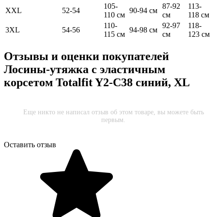
105-
87-92
113-
XXL
52-54
90-94 см
110 см
см
118 см
110-
92-97
118-
3XL
54-56
94-98 см
115 см
см
123 см
Отзывы и оценки покупателей
Лосины-утяжка с эластичным
корсетом Totalfit Y2-C38 синий, XL
Еще никто не написал отзыв об этом товаре, вы можете быть
первым.
Оставить отзыв