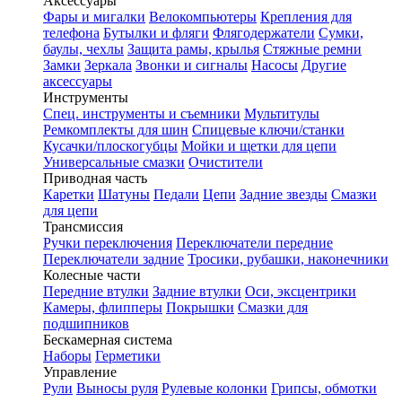
Аксессуары
Фары и мигалки
Велокомпьютеры
Крепления для
телефона
Бутылки и фляги
Флягодержатели
Сумки,
баулы, чехлы
Защита рамы, крылья
Стяжные ремни
Замки
Зеркала
Звонки и сигналы
Насосы
Другие
аксессуары
Инструменты
Спец. инструменты и съемники
Мультитулы
Ремкомплекты для шин
Спицевые ключи/станки
Кусачки/плоскогубцы
Мойки и щетки для цепи
Универсальные смазки
Очистители
Приводная часть
Каретки
Шатуны
Педали
Цепи
Задние звезды
Смазки
для цепи
Трансмиссия
Ручки переключения
Переключатели передние
Переключатели задние
Тросики, рубашки, наконечники
Колесные части
Передние втулки
Задние втулки
Оси, эксцентрики
Камеры, флипперы
Покрышки
Смазки для
подшипников
Бескамерная система
Наборы
Герметики
Управление
Рули
Выносы руля
Рулевые колонки
Грипсы, обмотки