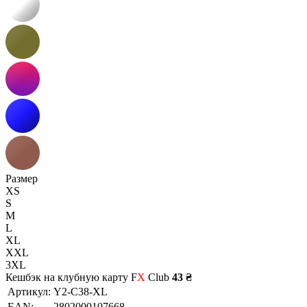
Размер
XS
S
M
L
XL
XXL
3XL
Кешбэк на клубную карту F
X
Club
43 ₴
Артикул:
Y2-C38-XL
EAN:
2802000107668