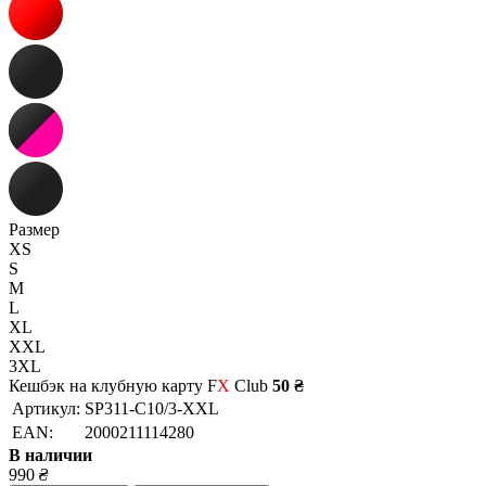
Размер
XS
S
M
L
XL
XXL
3XL
Кешбэк на клубную карту F
X
Club
50 ₴
Артикул:
SP311-C10/3-XXL
EAN:
2000211114280
В наличии
990
₴