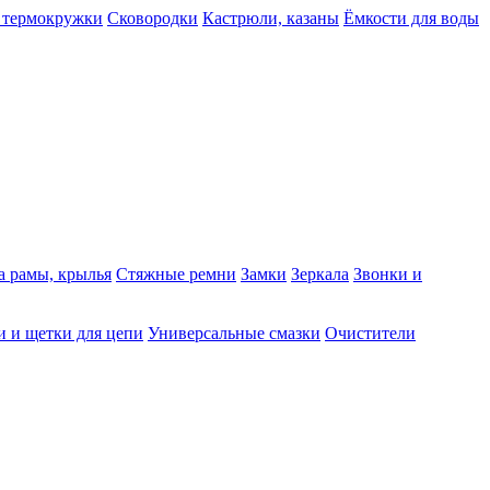
 термокружки
Сковородки
Кастрюли, казаны
Ёмкости для воды
а рамы, крылья
Стяжные ремни
Замки
Зеркала
Звонки и
 и щетки для цепи
Универсальные смазки
Очистители