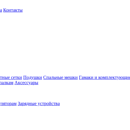
а
Контакты
тные сетки
Подушки
Спальные мешки
Гамаки и комплектующи
палкам
Аксессуары
уляторам
Зарядные устройства