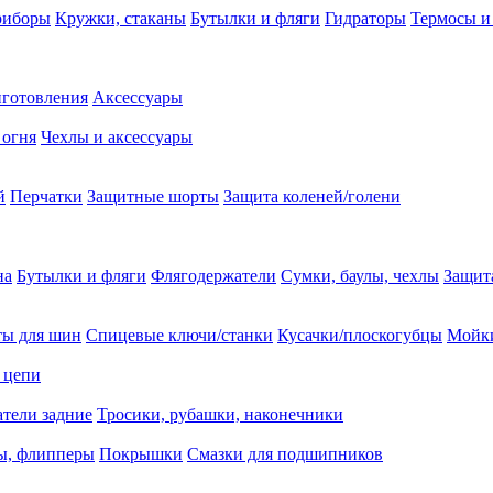
риборы
Кружки, стаканы
Бутылки и фляги
Гидраторы
Термосы и
иготовления
Аксессуары
 огня
Чехлы и аксессуары
й
Перчатки
Защитные шорты
Защита коленей/голени
на
Бутылки и фляги
Флягодержатели
Сумки, баулы, чехлы
Защит
ты для шин
Спицевые ключи/станки
Кусачки/плоскогубцы
Мойки
 цепи
тели задние
Тросики, рубашки, наконечники
ы, флипперы
Покрышки
Смазки для подшипников