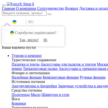
0
Главная
О компании
Сотрудничество
Возврат
Доставка и оплат
UA
|
RU
+38 (096) 282-00-70
Спробуємо українською?
0
0
Так, звісно!
Ні
Корзина
Ваша корзина пуста!
Туризм и кемпинг
Туристическое снаряжение
Палатки и тенты
Аксессуары для палаток и тентов
Моски
ремни
Треккинговые палки
Аксессуары к треккинговым 
Фонари и светильники
Налобные фонари
Кемпинговые фонари
Ручные фонари
Источники питания
Аккумуляторы и батарейки
Зарядные устройства к аккум
Средства гигиены
Полотенца
Мыло
Шампуни и гели
Йога
Коврики
Туристическая посуда