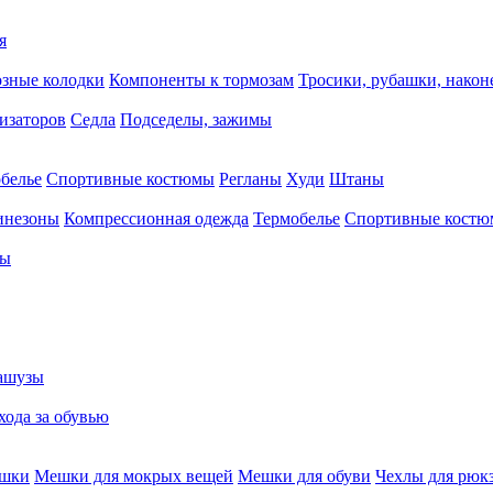
я
зные колодки
Компоненты к тормозам
Тросики, рубашки, нако
тизаторов
Седла
Подседелы, зажимы
белье
Спортивные костюмы
Регланы
Худи
Штаны
инезоны
Компрессионная одежда
Термобелье
Спортивные кост
сы
ашузы
хода за обувью
ешки
Мешки для мокрых вещей
Мешки для обуви
Чехлы для рюк