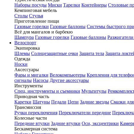
Наборы посуды
Миски
Тарелки
Контейнеры
Столовые п
Кемпинговая мебель
Столы
Стулья
Приготовление пищи
Газовые горелки
Газовые баллоны
Системы быстрого пр
Всё для мангалов и барбекю
Шампура
Газовые горелки
Газовые баллоны
Разжигатели
Велоспорт
Экипировка
Шлемы
Солнцезащитные очки
Защита тела
Защита локте
Одежда
Носки
Аксессуары
Фары и мигалки
Велокомпьютеры
Крепления для телефо
сигналы
Насосы
Другие аксессуары
Инструменты
Спец. инструменты и съемники
Мультитулы
Ремкомплек
Приводная часть
Каретки
Шатуны
Педали
Цепи
Задние звезды
Смазки для
Трансмиссия
Ручки переключения
Переключатели передние
Переключа
Колесные части
Передние втулки
Задние втулки
Оси, эксцентрики
Камер
Бескамерная система