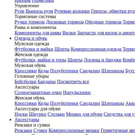
Наборы
Герметики
Управление
Рули
Выносы руля
Рулевые колонки
Грипсы, обмотки рул
Тормозные системы
Ручки тормоза
Дисковые тормоза
Ободные тормоза
Тормо
Рамы и компоненты
Компоненты для рамы
Вилки
Запчасти для вилок и амор
Одежда и обувь
Мужская одежда
Футболки и майки
Шорты
Компрессионная одежда
Термо
Женская одежда
Футболки, майки и топы
Шорты
Лосины и бриджи
Комб
Мужская обувь
Кроссовки
Кеды
Полуботинки
Сандалии
Шлепанцы
Бут
Головные уборы
Бейсболки
Банданы
Посмотреть все
Аксессуары
Солнцезащитные очки
Напульсники
Женская обувь
Кроссовки
Кеды
Полуботинки
Сандалии
Шлепанцы
Акв
Аксессуары для обуви
Носки
Шнурки
Стельки
Мешки для обуви
Средства для у
Аксессуары
Рюкзаки и сумки
Рюкзаки
Сумки
Компрессионные мешки
Герметичные м