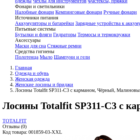
одежды
Чехлы для инструментов
Фастексы, пряжки
Фонари и светильники
Налобные фонари
Кемпинговые фонари
Ручные фонари
Источники питания
Аккумуляторы и батарейки
Зарядные устройства к аккум
Питьевые системы
Бутылки и фляги
Гидраторы
Термосы и термокружки
Аксессуары
Маски для сна
Стяжные ремни
Средства гигиены
Полотенца
Мыло
Шампуни и гели
Главная
Одежда и обувь
Женская одежда
Женские лосины и бриджи
Лосины Totalfit SP311-C3 с карманом, Чёрный, Малинов
Лосины Totalfit SP311-C3 с 
TOTALFIT
Отзывы (0)
Код товара: 001859-03-XXL