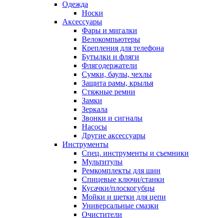
Одежда
Носки
Аксессуары
Фары и мигалки
Велокомпьютеры
Крепления для телефона
Бутылки и фляги
Флягодержатели
Сумки, баулы, чехлы
Защита рамы, крылья
Стяжные ремни
Замки
Зеркала
Звонки и сигналы
Насосы
Другие аксессуары
Инструменты
Спец. инструменты и съемники
Мультитулы
Ремкомплекты для шин
Спицевые ключи/станки
Кусачки/плоскогубцы
Мойки и щетки для цепи
Универсальные смазки
Очистители