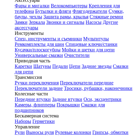
Аксессуары
Фары и мигалки
Велокомпьютеры
Крепления для
телефона
Бутылки и фляги
Флягодержатели
Сумки,
баулы, чехлы
Защита рамы, крылья
Стяжные ремни
Замки
Зеркала
Звонки и сигналы
Насосы
Другие
аксессуары
Инструменты
Спец. инструменты и съемники
Мультитулы
Ремкомплекты для шин
Спицевые ключи/станки
Кусачки/плоскогубцы
Мойки и щетки для цепи
Универсальные смазки
Очистители
Приводная часть
Каретки
Шатуны
Педали
Цепи
Задние звезды
Смазки
для цепи
Трансмиссия
Ручки переключения
Переключатели передние
Переключатели задние
Тросики, рубашки, наконечники
Колесные части
Передние втулки
Задние втулки
Оси, эксцентрики
Камеры, флипперы
Покрышки
Смазки для
подшипников
Бескамерная система
Наборы
Герметики
Управление
Рули
Выносы руля
Рулевые колонки
Грипсы, обмотки