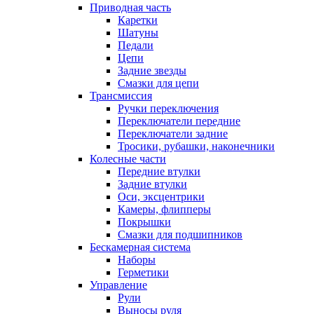
Приводная часть
Каретки
Шатуны
Педали
Цепи
Задние звезды
Смазки для цепи
Трансмиссия
Ручки переключения
Переключатели передние
Переключатели задние
Тросики, рубашки, наконечники
Колесные части
Передние втулки
Задние втулки
Оси, эксцентрики
Камеры, флипперы
Покрышки
Смазки для подшипников
Бескамерная система
Наборы
Герметики
Управление
Рули
Выносы руля