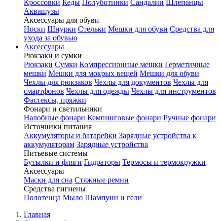
Кроссовки
Кеды
Полуботинки
Сандалии
Шлепанцы
Аквашузы
Аксессуары для обуви
Носки
Шнурки
Стельки
Мешки для обуви
Средства для
ухода за обувью
Аксессуары
Рюкзаки и сумки
Рюкзаки
Сумки
Компрессионные мешки
Герметичные
мешки
Мешки для мокрых вещей
Мешки для обуви
Чехлы для рюкзаков
Чехлы для документов
Чехлы для
смартфонов
Чехлы для одежды
Чехлы для инструментов
Фастексы, пряжки
Фонари и светильники
Налобные фонари
Кемпинговые фонари
Ручные фонари
Источники питания
Аккумуляторы и батарейки
Зарядные устройства к
аккумуляторам
Зарядные устройства
Питьевые системы
Бутылки и фляги
Гидраторы
Термосы и термокружки
Аксессуары
Маски для сна
Стяжные ремни
Средства гигиены
Полотенца
Мыло
Шампуни и гели
Главная