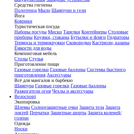
Средства гигиены
Полотенца
Мыло
Шампуни и гели
Йога
Коврики
Туристическая посуда
Наборы посуды
Миски
Тарелки
Контейнеры
Столовые
приборы
Кружки, стаканы
Бутылки и фляги
Гидраторы
Термосы и термокружки
Сковородки
Кастрюли, казаны
Ёмкости для воды
Кемпинговая мебель
Столы
Стулья
Приготовление пищи
Газовые горелки
Газовые баллоны
Системы быстрого
приготовления
Аксессуары
Всё для мангалов и барбекю
Шампура
Газовые горелки
Газовые баллоны
Разжигатели огня
Чехлы и аксессуары
Велоспорт
Экипировка
Шлемы
Солнцезащитные очки
Защита тела
Защита
локтей
Перчатки
Защитные шорты
Защита коленей/
голени
Одежда
Носки