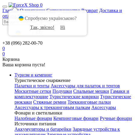
0
Главная
О компании
Сотрудничество
Возврат
Доставка и
оплата
Контакты
Спробуємо українською?
Так, звісно!
Ні
UA
|
RU
+38 (096) 282-00-70
0
0
Корзина
Ваша корзина пуста!
Туризм и кемпинг
Туристическое снаряжение
Палатки и тенты
Аксессуары для палаток и тентов
Москитные сетки
Подушки
Спальные мешки
Гамаки и
комплектующие
Туристические коврики
Туристические
рюкзаки
Стяжные ремни
Треккинговые палки
Аксессуары к треккинговым палкам
Аксессуары
Фонари и светильники
Налобные фонари
Кемпинговые фонари
Ручные фонари
Источники питания
Аккумуляторы и батарейки
Зарядные устройства к
аккумуляторам
Зарядные устройства