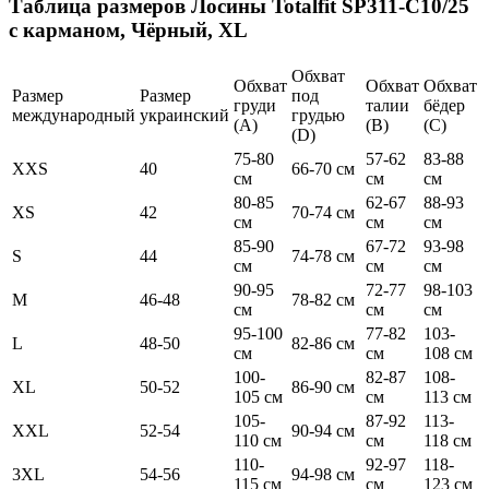
Таблица размеров
Лосины Totalfit SP311-C10/25
с карманом, Чёрный, XL
Обхват
Обхват
Обхват
Обхват
Размер
Размер
под
груди
талии
бёдер
международный
украинский
грудью
(А)
(В)
(С)
(D)
75-80
57-62
83-88
XXS
40
66-70 см
см
см
см
80-85
62-67
88-93
XS
42
70-74 см
см
см
см
85-90
67-72
93-98
S
44
74-78 см
см
см
см
90-95
72-77
98-103
M
46-48
78-82 см
см
см
см
95-100
77-82
103-
L
48-50
82-86 см
см
см
108 см
100-
82-87
108-
XL
50-52
86-90 см
105 см
см
113 см
105-
87-92
113-
XXL
52-54
90-94 см
110 см
см
118 см
110-
92-97
118-
3XL
54-56
94-98 см
115 см
см
123 см