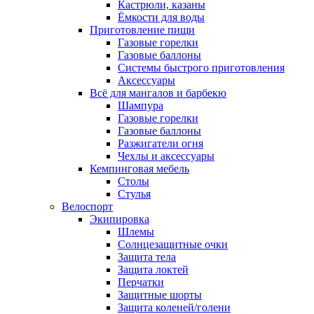
Кастрюли, казаны
Ёмкости для воды
Приготовление пищи
Газовые горелки
Газовые баллоны
Системы быстрого приготовления
Аксессуары
Всё для мангалов и барбекю
Шампура
Газовые горелки
Газовые баллоны
Разжигатели огня
Чехлы и аксессуары
Кемпинговая мебель
Столы
Стулья
Велоспорт
Экипировка
Шлемы
Солнцезащитные очки
Защита тела
Защита локтей
Перчатки
Защитные шорты
Защита коленей/голени