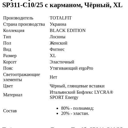
SP311-C10/25 с карманом, Чёрный, XL
Производитель
TOTALFIT
Страна производства
Украина
Коллекция
BLACK EDITION
Тип
Лосины
Пол
Женский
Вид
Фитнес
Размер
XL
Корсет
Эластичный
Пояс
Утягивающий ergoPro
Светоотражающие
Нет
элементы
Цвет
Чёрный, глянцевые вставки
Итальянский Бифлекс LYCRA®
Материал
SPORT Energy
80% - полиамид;
Состав
20% - эластан.