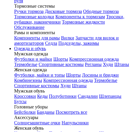
руля
Тормозные системы
Ручки тормоза
Дисковые тормоза
Ободные тормоза
Тормозные колодки
Компоненты к тормозам
Тросики,
рубашки, наконечники
Тормозные жидкости
Обслуживание
Рамы и компоненты
Компоненты для рамы
Вилки
Запчасти для вилок и
амортизаторов
Седла
Подседелы, зажимы
Одежда и обувь
Мужская одежда
Футболки и майки
Шорты
Компрессионная одежда
Термобелье
Спортивные костюмы
Регланы
Худи
Штаны
Женская одежда
Футболки, майки и топы
Шорты
Лосины и бриджи
Комбинезоны
Компрессионная одежда
Термобелье
Спортивные костюмы
Худи
Штаны
Мужская обувь
Кроссовки
Кеды
Полуботинки
Сандалии
Шлепанцы
Бутсы
Головные уборы
Бейсболки
Банданы
Посмотреть все
Аксессуары
Солнцезащитные очки
Напульсники
Женская обувь