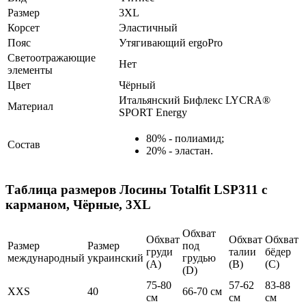
Размер
3XL
Корсет
Эластичный
Пояс
Утягивающий ergoPro
Светоотражающие
Нет
элементы
Цвет
Чёрный
Итальянский Бифлекс LYCRA®
Материал
SPORT Energy
80% - полиамид;
Состав
20% - эластан.
Таблица размеров
Лосины Totalfit LSP311 с
карманом, Чёрные, 3XL
Обхват
Обхват
Обхват
Обхват
Размер
Размер
под
груди
талии
бёдер
международный
украинский
грудью
(А)
(В)
(С)
(D)
75-80
57-62
83-88
XXS
40
66-70 см
см
см
см