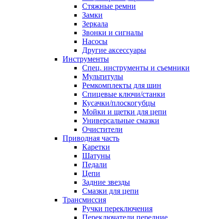
Стяжные ремни
Замки
Зеркала
Звонки и сигналы
Насосы
Другие аксессуары
Инструменты
Спец. инструменты и съемники
Мультитулы
Ремкомплекты для шин
Спицевые ключи/станки
Кусачки/плоскогубцы
Мойки и щетки для цепи
Универсальные смазки
Очистители
Приводная часть
Каретки
Шатуны
Педали
Цепи
Задние звезды
Смазки для цепи
Трансмиссия
Ручки переключения
Переключатели передние