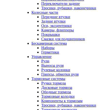
Переключатели задние
Тросики, рубашки, наконечники
Колесные части
Передние втулки
Задние втулки
Оси, эксцентрики
Камеры, флипперы
Покрышки
Смазки для подшипников
Бескамерная система
Наборы
Герметики
Управление
Рули
Выносы руля
Рулевые колонки
Грипсы, обмотки руля
Тормозные системы
Ручки тормоза
Дисковые тормоза
Ободные тормоза
Тормозные колодки
Компоненты к тормозам
Тросики, рубашки, наконечники
Тормозные жидкости