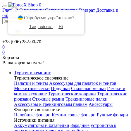
0
Главная
О компании
Сотрудничество
Возврат
Доставка и
оплата
Контакты
Спробуємо українською?
Так, звісно!
Ні
UA
|
RU
+38 (096) 282-00-70
0
0
Корзина
Ваша корзина пуста!
Туризм и кемпинг
Туристическое снаряжение
Палатки и тенты
Аксессуары для палаток и тентов
Москитные сетки
Подушки
Спальные мешки
Гамаки и
комплектующие
Туристические коврики
Туристические
рюкзаки
Стяжные ремни
Треккинговые палки
Аксессуары к треккинговым палкам
Аксессуары
Фонари и светильники
Налобные фонари
Кемпинговые фонари
Ручные фонари
Источники питания
Аккумуляторы и батарейки
Зарядные устройства к
аккумуляторам
Зарядные устройства