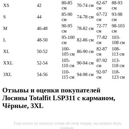
80-85
62-67
88-93
XS
42
70-74 см
см
см
см
85-90
67-72
93-98
S
44
74-78 см
см
см
см
90-95
72-77
98-103
M
46-48
78-82 см
см
см
см
95-100
77-82
103-
L
48-50
82-86 см
см
см
108 см
100-
82-87
108-
XL
50-52
86-90 см
105 см
см
113 см
105-
87-92
113-
XXL
52-54
90-94 см
110 см
см
118 см
110-
92-97
118-
3XL
54-56
94-98 см
115 см
см
123 см
Отзывы и оценки покупателей
Лосины Totalfit LSP311 с карманом,
Чёрные, 3XL
Еще никто не написал отзыв об этом товаре, вы можете быть
первым.