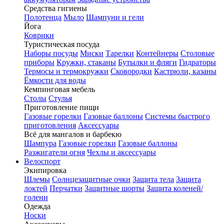
Средства гигиены
Полотенца
Мыло
Шампуни и гели
Йога
Коврики
Туристическая посуда
Наборы посуды
Миски
Тарелки
Контейнеры
Столовые
приборы
Кружки, стаканы
Бутылки и фляги
Гидраторы
Термосы и термокружки
Сковородки
Кастрюли, казаны
Ёмкости для воды
Кемпинговая мебель
Столы
Стулья
Приготовление пищи
Газовые горелки
Газовые баллоны
Системы быстрого
приготовления
Аксессуары
Всё для мангалов и барбекю
Шампура
Газовые горелки
Газовые баллоны
Разжигатели огня
Чехлы и аксессуары
Велоспорт
Экипировка
Шлемы
Солнцезащитные очки
Защита тела
Защита
локтей
Перчатки
Защитные шорты
Защита коленей/
голени
Одежда
Носки