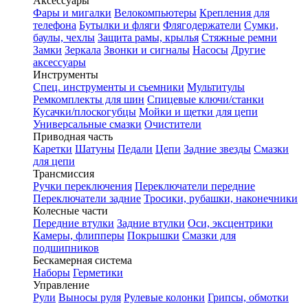
Аксессуары
Фары и мигалки
Велокомпьютеры
Крепления для
телефона
Бутылки и фляги
Флягодержатели
Сумки,
баулы, чехлы
Защита рамы, крылья
Стяжные ремни
Замки
Зеркала
Звонки и сигналы
Насосы
Другие
аксессуары
Инструменты
Спец. инструменты и съемники
Мультитулы
Ремкомплекты для шин
Спицевые ключи/станки
Кусачки/плоскогубцы
Мойки и щетки для цепи
Универсальные смазки
Очистители
Приводная часть
Каретки
Шатуны
Педали
Цепи
Задние звезды
Смазки
для цепи
Трансмиссия
Ручки переключения
Переключатели передние
Переключатели задние
Тросики, рубашки, наконечники
Колесные части
Передние втулки
Задние втулки
Оси, эксцентрики
Камеры, флипперы
Покрышки
Смазки для
подшипников
Бескамерная система
Наборы
Герметики
Управление
Рули
Выносы руля
Рулевые колонки
Грипсы, обмотки