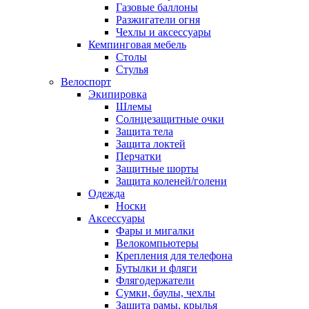
Газовые баллоны
Разжигатели огня
Чехлы и аксессуары
Кемпинговая мебель
Столы
Стулья
Велоспорт
Экипировка
Шлемы
Солнцезащитные очки
Защита тела
Защита локтей
Перчатки
Защитные шорты
Защита коленей/голени
Одежда
Носки
Аксессуары
Фары и мигалки
Велокомпьютеры
Крепления для телефона
Бутылки и фляги
Флягодержатели
Сумки, баулы, чехлы
Защита рамы, крылья