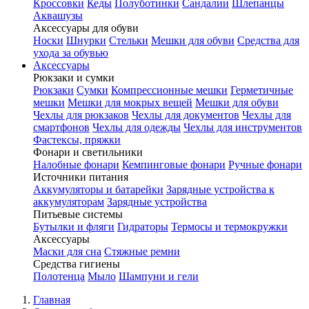
Кроссовки
Кеды
Полуботинки
Сандалии
Шлепанцы
Аквашузы
Аксессуары для обуви
Носки
Шнурки
Стельки
Мешки для обуви
Средства для
ухода за обувью
Аксессуары
Рюкзаки и сумки
Рюкзаки
Сумки
Компрессионные мешки
Герметичные
мешки
Мешки для мокрых вещей
Мешки для обуви
Чехлы для рюкзаков
Чехлы для документов
Чехлы для
смартфонов
Чехлы для одежды
Чехлы для инструментов
Фастексы, пряжки
Фонари и светильники
Налобные фонари
Кемпинговые фонари
Ручные фонари
Источники питания
Аккумуляторы и батарейки
Зарядные устройства к
аккумуляторам
Зарядные устройства
Питьевые системы
Бутылки и фляги
Гидраторы
Термосы и термокружки
Аксессуары
Маски для сна
Стяжные ремни
Средства гигиены
Полотенца
Мыло
Шампуни и гели
Главная