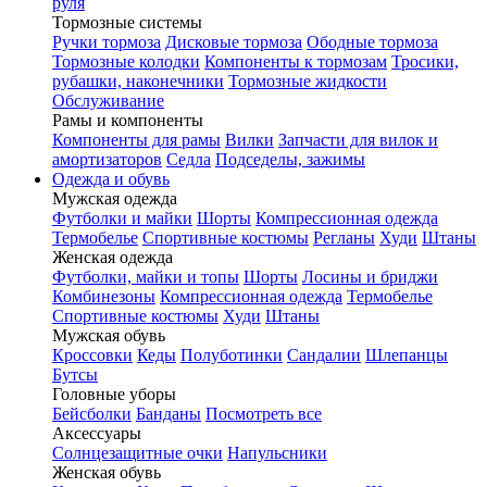
руля
Тормозные системы
Ручки тормоза
Дисковые тормоза
Ободные тормоза
Тормозные колодки
Компоненты к тормозам
Тросики,
рубашки, наконечники
Тормозные жидкости
Обслуживание
Рамы и компоненты
Компоненты для рамы
Вилки
Запчасти для вилок и
амортизаторов
Седла
Подседелы, зажимы
Одежда и обувь
Мужская одежда
Футболки и майки
Шорты
Компрессионная одежда
Термобелье
Спортивные костюмы
Регланы
Худи
Штаны
Женская одежда
Футболки, майки и топы
Шорты
Лосины и бриджи
Комбинезоны
Компрессионная одежда
Термобелье
Спортивные костюмы
Худи
Штаны
Мужская обувь
Кроссовки
Кеды
Полуботинки
Сандалии
Шлепанцы
Бутсы
Головные уборы
Бейсболки
Банданы
Посмотреть все
Аксессуары
Солнцезащитные очки
Напульсники
Женская обувь