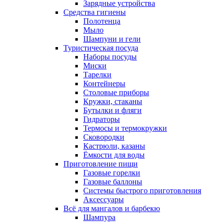
Зарядные устройства
Средства гигиены
Полотенца
Мыло
Шампуни и гели
Туристическая посуда
Наборы посуды
Миски
Тарелки
Контейнеры
Столовые приборы
Кружки, стаканы
Бутылки и фляги
Гидраторы
Термосы и термокружки
Сковородки
Кастрюли, казаны
Ёмкости для воды
Приготовление пищи
Газовые горелки
Газовые баллоны
Системы быстрого приготовления
Аксессуары
Всё для мангалов и барбекю
Шампура