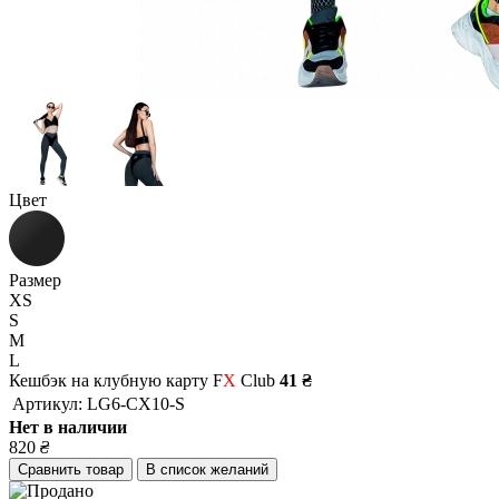
Цвет
Размер
XS
S
M
L
Кешбэк на клубную карту F
X
Club
41 ₴
Артикул:
LG6-CX10-S
Нет в наличии
820
₴
Сравнить товар
В список желаний