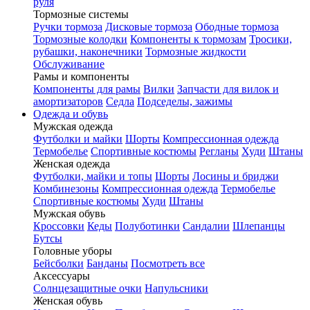
руля
Тормозные системы
Ручки тормоза
Дисковые тормоза
Ободные тормоза
Тормозные колодки
Компоненты к тормозам
Тросики,
рубашки, наконечники
Тормозные жидкости
Обслуживание
Рамы и компоненты
Компоненты для рамы
Вилки
Запчасти для вилок и
амортизаторов
Седла
Подседелы, зажимы
Одежда и обувь
Мужская одежда
Футболки и майки
Шорты
Компрессионная одежда
Термобелье
Спортивные костюмы
Регланы
Худи
Штаны
Женская одежда
Футболки, майки и топы
Шорты
Лосины и бриджи
Комбинезоны
Компрессионная одежда
Термобелье
Спортивные костюмы
Худи
Штаны
Мужская обувь
Кроссовки
Кеды
Полуботинки
Сандалии
Шлепанцы
Бутсы
Головные уборы
Бейсболки
Банданы
Посмотреть все
Аксессуары
Солнцезащитные очки
Напульсники
Женская обувь