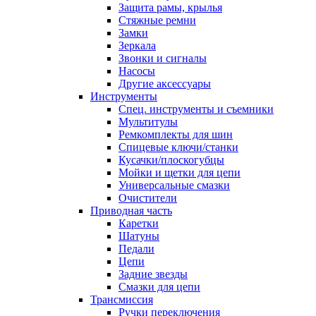
Защита рамы, крылья
Стяжные ремни
Замки
Зеркала
Звонки и сигналы
Насосы
Другие аксессуары
Инструменты
Спец. инструменты и съемники
Мультитулы
Ремкомплекты для шин
Спицевые ключи/станки
Кусачки/плоскогубцы
Мойки и щетки для цепи
Универсальные смазки
Очистители
Приводная часть
Каретки
Шатуны
Педали
Цепи
Задние звезды
Смазки для цепи
Трансмиссия
Ручки переключения