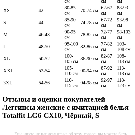
см
см
см
80-85
62-67
88-93
XS
42
70-74 см
см
см
см
85-90
67-72
93-98
S
44
74-78 см
см
см
см
90-95
72-77
98-103
M
46-48
78-82 см
см
см
см
95-100
77-82
103-
L
48-50
82-86 см
см
см
108 см
100-
82-87
108-
XL
50-52
86-90 см
105 см
см
113 см
105-
87-92
113-
XXL
52-54
90-94 см
110 см
см
118 см
110-
92-97
118-
3XL
54-56
94-98 см
115 см
см
123 см
Отзывы и оценки покупателей
Леггинсы женские с имитацией белья
Totalfit LG6-CX10, Чёрный, S
Еще никто не написал отзыв об этом товаре, вы можете быть