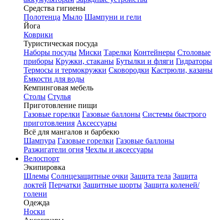
Средства гигиены
Полотенца
Мыло
Шампуни и гели
Йога
Коврики
Туристическая посуда
Наборы посуды
Миски
Тарелки
Контейнеры
Столовые
приборы
Кружки, стаканы
Бутылки и фляги
Гидраторы
Термосы и термокружки
Сковородки
Кастрюли, казаны
Ёмкости для воды
Кемпинговая мебель
Столы
Стулья
Приготовление пищи
Газовые горелки
Газовые баллоны
Системы быстрого
приготовления
Аксессуары
Всё для мангалов и барбекю
Шампура
Газовые горелки
Газовые баллоны
Разжигатели огня
Чехлы и аксессуары
Велоспорт
Экипировка
Шлемы
Солнцезащитные очки
Защита тела
Защита
локтей
Перчатки
Защитные шорты
Защита коленей/
голени
Одежда
Носки