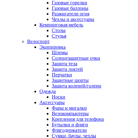
Газовые горелки
Газовые баллоны
Разжигатели огня
Чехлы и аксессуары
Кемпинговая мебель
Столы
Стулья
Велоспорт
Экипировка
Шлемы
Солнцезащитные очки
Защита тела
Защита локтей
Перчатки
Защитные шорты
Защита коленей/голени
Одежда
Носки
Аксессуары
Фары и мигалки
Велокомпьютеры
Крепления для телефона
Бутылки и фляги
Флягодержатели
Сумки, баулы, чехлы