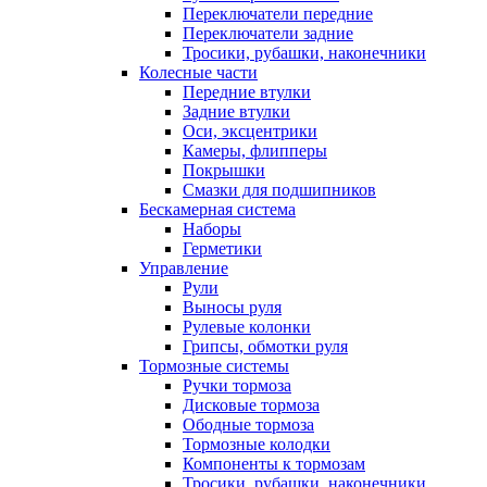
Переключатели передние
Переключатели задние
Тросики, рубашки, наконечники
Колесные части
Передние втулки
Задние втулки
Оси, эксцентрики
Камеры, флипперы
Покрышки
Смазки для подшипников
Бескамерная система
Наборы
Герметики
Управление
Рули
Выносы руля
Рулевые колонки
Грипсы, обмотки руля
Тормозные системы
Ручки тормоза
Дисковые тормоза
Ободные тормоза
Тормозные колодки
Компоненты к тормозам
Тросики, рубашки, наконечники