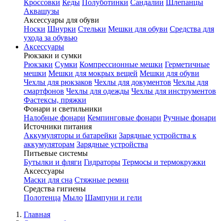
Кроссовки
Кеды
Полуботинки
Сандалии
Шлепанцы
Аквашузы
Аксессуары для обуви
Носки
Шнурки
Стельки
Мешки для обуви
Средства для
ухода за обувью
Аксессуары
Рюкзаки и сумки
Рюкзаки
Сумки
Компрессионные мешки
Герметичные
мешки
Мешки для мокрых вещей
Мешки для обуви
Чехлы для рюкзаков
Чехлы для документов
Чехлы для
смартфонов
Чехлы для одежды
Чехлы для инструментов
Фастексы, пряжки
Фонари и светильники
Налобные фонари
Кемпинговые фонари
Ручные фонари
Источники питания
Аккумуляторы и батарейки
Зарядные устройства к
аккумуляторам
Зарядные устройства
Питьевые системы
Бутылки и фляги
Гидраторы
Термосы и термокружки
Аксессуары
Маски для сна
Стяжные ремни
Средства гигиены
Полотенца
Мыло
Шампуни и гели
Главная