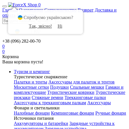
0
Главная
О компании
Сотрудничество
Возврат
Доставка и
оплата
Контакты
Спробуємо українською?
Так, звісно!
Ні
UA
|
RU
+38 (096) 282-00-70
0
0
Корзина
Ваша корзина пуста!
Туризм и кемпинг
Туристическое снаряжение
Палатки и тенты
Аксессуары для палаток и тентов
Москитные сетки
Подушки
Спальные мешки
Гамаки и
комплектующие
Туристические коврики
Туристические
рюкзаки
Стяжные ремни
Треккинговые палки
Аксессуары к треккинговым палкам
Аксессуары
Фонари и светильники
Налобные фонари
Кемпинговые фонари
Ручные фонари
Источники питания
Аккумуляторы и батарейки
Зарядные устройства к
аккумуляторам
Зарядные устройства