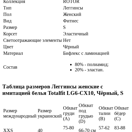
Коллекция
ROTOR
Тип
Леггинсы
Пол
Женский
Вид
Фитнес
Размер
S
Корсет
Эластичный
Светоотражающие элементы
Нет
Цвет
Чёрный
Материал
Бифлекс с ламинацией
80% - полиамид;
Состав
20% - эластан.
Таблица размеров
Леггинсы женские с
имитацией белья Totalfit LG6-CX10, Чёрный, S
Обхват
Обхват
Обхват
Обхват
Размер
Размер
под
груди
талии
бёдер
международный
украинский
грудью
(А)
(В)
(С)
(D)
75-80
57-62
83-88
XXS
40
66-70 см