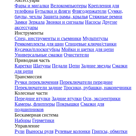
Аксессуары
Фары и мигалки
Велокомпьютеры
Крепления для
телефона
Бутылки и фляги
Флягодержатели
Сумки,
баулы, чехлы
Защита рамы, крылья
Стяжные ремни
Замки
Зеркала
Звонки и сигналы
Насосы
Другие
аксессуары
Инструменты
Спец. инструменты и съемники
Мультитулы
Ремкомплекты для шин
Спицевые ключи/станки
Кусачки/плоскогубцы
Мойки и щетки для цепи
Универсальные смазки
Очистители
Приводная часть
Каретки
Шатуны
Педали
Цепи
Задние звезды
Смазки
для цепи
Трансмиссия
Ручки переключения
Переключатели передние
Переключатели задние
Тросики, рубашки, наконечники
Колесные части
Передние втулки
Задние втулки
Оси, эксцентрики
Камеры, флипперы
Покрышки
Смазки для
подшипников
Бескамерная система
Наборы
Герметики
Управление
Рули
Выносы руля
Рулевые колонки
Грипсы, обмотки