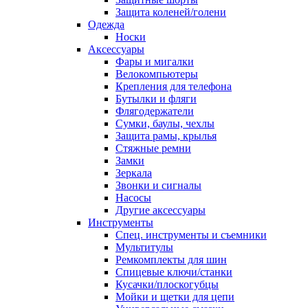
Защита коленей/голени
Одежда
Носки
Аксессуары
Фары и мигалки
Велокомпьютеры
Крепления для телефона
Бутылки и фляги
Флягодержатели
Сумки, баулы, чехлы
Защита рамы, крылья
Стяжные ремни
Замки
Зеркала
Звонки и сигналы
Насосы
Другие аксессуары
Инструменты
Спец. инструменты и съемники
Мультитулы
Ремкомплекты для шин
Спицевые ключи/станки
Кусачки/плоскогубцы
Мойки и щетки для цепи