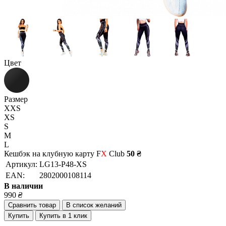
Цвет
Размер
XXS
XS
S
M
L
Кешбэк на клубную карту F
X
Club
50 ₴
Артикул:
LG13-P48-XS
EAN:
2802000108114
В наличии
990
₴
Сравнить товар
В список желаний
Купить
Купить в 1 клик