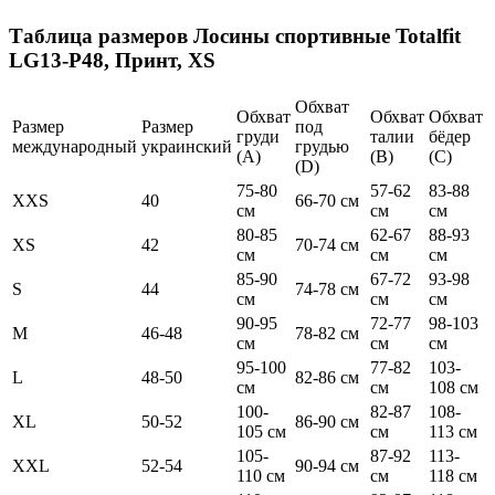
Таблица размеров
Лосины спортивные Totalfit
LG13-P48, Принт, XS
Обхват
Обхват
Обхват
Обхват
Размер
Размер
под
груди
талии
бёдер
международный
украинский
грудью
(А)
(В)
(С)
(D)
75-80
57-62
83-88
XXS
40
66-70 см
см
см
см
80-85
62-67
88-93
XS
42
70-74 см
см
см
см
85-90
67-72
93-98
S
44
74-78 см
см
см
см
90-95
72-77
98-103
M
46-48
78-82 см
см
см
см
95-100
77-82
103-
L
48-50
82-86 см
см
см
108 см
100-
82-87
108-
XL
50-52
86-90 см
105 см
см
113 см
105-
87-92
113-
XXL
52-54
90-94 см
110 см
см
118 см