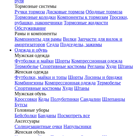
руля
Тормозные системы
Ручки тормоза
Дисковые тормоза
Ободные тормоза
Тормозные колодки
Компоненты к тормозам
Тросики,
рубашки, наконечники
Тормозные жидкости
Обслуживание
Рамы и компоненты
Компоненты для рамы
Вилки
Запчасти для вилок и
амортизаторов
Седла
Подседелы, зажимы
Одежда и обувь
Мужская одежда
Футболки и майки
Шорты
Компрессионная одежда
Термобелье
Спортивные костюмы
Регланы
Худи
Штаны
Женская одежда
Футболки, майки и топы
Шорты
Лосины и бриджи
Комбинезоны
Компрессионная одежда
Термобелье
Спортивные костюмы
Худи
Штаны
Мужская обувь
Кроссовки
Кеды
Полуботинки
Сандалии
Шлепанцы
Бутсы
Головные уборы
Бейсболки
Банданы
Посмотреть все
Аксессуары
Солнцезащитные очки
Напульсники
Женская обувь