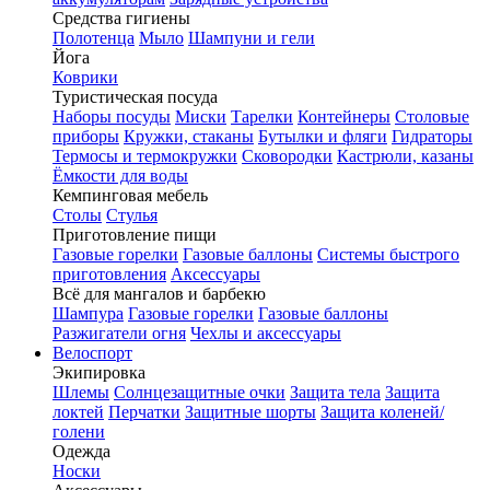
Средства гигиены
Полотенца
Мыло
Шампуни и гели
Йога
Коврики
Туристическая посуда
Наборы посуды
Миски
Тарелки
Контейнеры
Столовые
приборы
Кружки, стаканы
Бутылки и фляги
Гидраторы
Термосы и термокружки
Сковородки
Кастрюли, казаны
Ёмкости для воды
Кемпинговая мебель
Столы
Стулья
Приготовление пищи
Газовые горелки
Газовые баллоны
Системы быстрого
приготовления
Аксессуары
Всё для мангалов и барбекю
Шампура
Газовые горелки
Газовые баллоны
Разжигатели огня
Чехлы и аксессуары
Велоспорт
Экипировка
Шлемы
Солнцезащитные очки
Защита тела
Защита
локтей
Перчатки
Защитные шорты
Защита коленей/
голени
Одежда
Носки