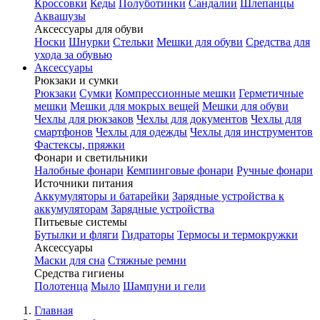
Кроссовки
Кеды
Полуботинки
Сандалии
Шлепанцы
Аквашузы
Аксессуары для обуви
Носки
Шнурки
Стельки
Мешки для обуви
Средства для
ухода за обувью
Аксессуары
Рюкзаки и сумки
Рюкзаки
Сумки
Компрессионные мешки
Герметичные
мешки
Мешки для мокрых вещей
Мешки для обуви
Чехлы для рюкзаков
Чехлы для документов
Чехлы для
смартфонов
Чехлы для одежды
Чехлы для инструментов
Фастексы, пряжки
Фонари и светильники
Налобные фонари
Кемпинговые фонари
Ручные фонари
Источники питания
Аккумуляторы и батарейки
Зарядные устройства к
аккумуляторам
Зарядные устройства
Питьевые системы
Бутылки и фляги
Гидраторы
Термосы и термокружки
Аксессуары
Маски для сна
Стяжные ремни
Средства гигиены
Полотенца
Мыло
Шампуни и гели
Главная