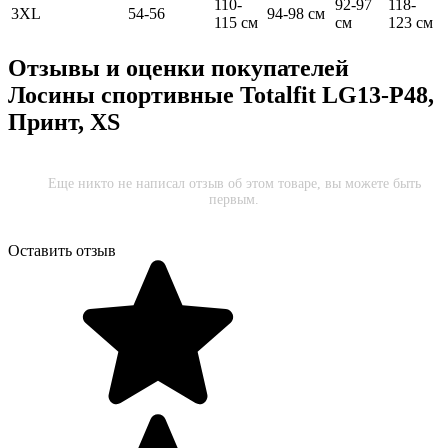
110-
92-97
118-
3XL
54-56
94-98 см
115 см
см
123 см
Отзывы и оценки покупателей
Лосины спортивные Totalfit LG13-P48,
Принт, XS
Еще никто не написал отзыв об этом товаре, вы можете быть
первым.
Оставить отзыв