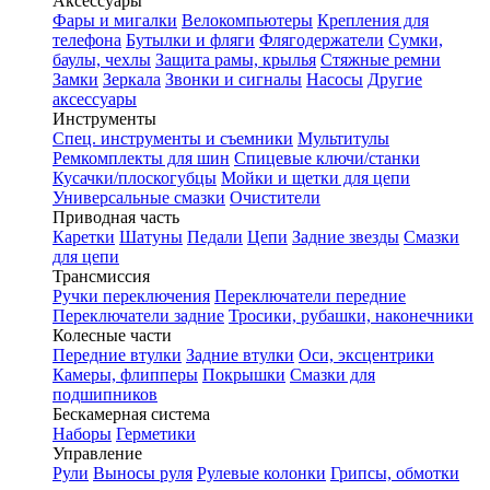
Аксессуары
Фары и мигалки
Велокомпьютеры
Крепления для
телефона
Бутылки и фляги
Флягодержатели
Сумки,
баулы, чехлы
Защита рамы, крылья
Стяжные ремни
Замки
Зеркала
Звонки и сигналы
Насосы
Другие
аксессуары
Инструменты
Спец. инструменты и съемники
Мультитулы
Ремкомплекты для шин
Спицевые ключи/станки
Кусачки/плоскогубцы
Мойки и щетки для цепи
Универсальные смазки
Очистители
Приводная часть
Каретки
Шатуны
Педали
Цепи
Задние звезды
Смазки
для цепи
Трансмиссия
Ручки переключения
Переключатели передние
Переключатели задние
Тросики, рубашки, наконечники
Колесные части
Передние втулки
Задние втулки
Оси, эксцентрики
Камеры, флипперы
Покрышки
Смазки для
подшипников
Бескамерная система
Наборы
Герметики
Управление
Рули
Выносы руля
Рулевые колонки
Грипсы, обмотки