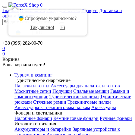
0
Главная
О компании
Сотрудничество
Возврат
Доставка и
оплата
Контакты
Спробуємо українською?
Так, звісно!
Ні
UA
|
RU
+38 (096) 282-00-70
0
0
Корзина
Ваша корзина пуста!
Туризм и кемпинг
Туристическое снаряжение
Палатки и тенты
Аксессуары для палаток и тентов
Москитные сетки
Подушки
Спальные мешки
Гамаки и
комплектующие
Туристические коврики
Туристические
рюкзаки
Стяжные ремни
Треккинговые палки
Аксессуары к треккинговым палкам
Аксессуары
Фонари и светильники
Налобные фонари
Кемпинговые фонари
Ручные фонари
Источники питания
Аккумуляторы и батарейки
Зарядные устройства к
аккумуляторам
Зарядные устройства