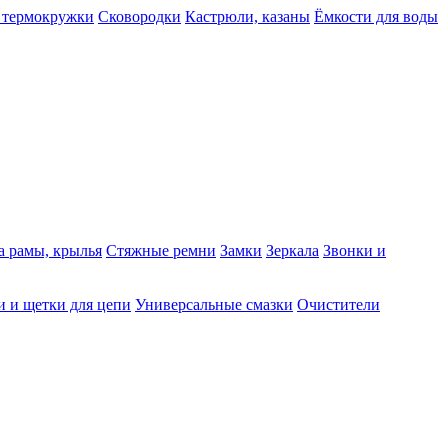
 термокружки
Сковородки
Кастрюли, казаны
Ёмкости для воды
а рамы, крылья
Стяжные ремни
Замки
Зеркала
Звонки и
 и щетки для цепи
Универсальные смазки
Очистители