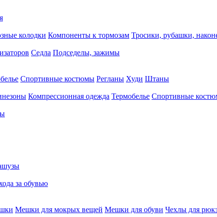
я
зные колодки
Компоненты к тормозам
Тросики, рубашки, нако
тизаторов
Седла
Подседелы, зажимы
белье
Спортивные костюмы
Регланы
Худи
Штаны
инезоны
Компрессионная одежда
Термобелье
Спортивные кост
сы
ашузы
хода за обувью
ешки
Мешки для мокрых вещей
Мешки для обуви
Чехлы для рюк