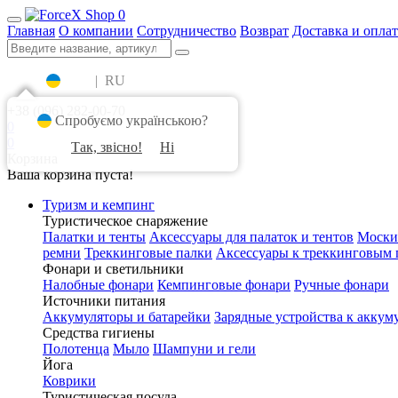
0
Главная
О компании
Сотрудничество
Возврат
Доставка и оплат
UA
|
RU
+38 (096) 282-00-70
Спробуємо українською?
0
0
Так, звісно!
Ні
Корзина
Ваша корзина пуста!
Туризм и кемпинг
Туристическое снаряжение
Палатки и тенты
Аксессуары для палаток и тентов
Моски
ремни
Треккинговые палки
Аксессуары к треккинговым 
Фонари и светильники
Налобные фонари
Кемпинговые фонари
Ручные фонари
Источники питания
Аккумуляторы и батарейки
Зарядные устройства к аккум
Средства гигиены
Полотенца
Мыло
Шампуни и гели
Йога
Коврики
Туристическая посуда