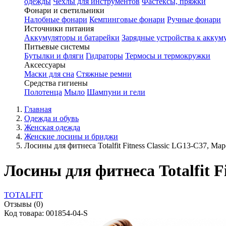
одежды
Чехлы для инструментов
Фастексы, пряжки
Фонари и светильники
Налобные фонари
Кемпинговые фонари
Ручные фонари
Источники питания
Аккумуляторы и батарейки
Зарядные устройства к аккум
Питьевые системы
Бутылки и фляги
Гидраторы
Термосы и термокружки
Аксессуары
Маски для сна
Стяжные ремни
Средства гигиены
Полотенца
Мыло
Шампуни и гели
Главная
Одежда и обувь
Женская одежда
Женские лосины и бриджи
Лосины для фитнеса Totalfit Fitness Classic LG13-C37, Мар
Лосины для фитнеса Totalfit F
TOTALFIT
Отзывы (0)
Код товара: 001854-04-S