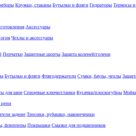
риборы
Кружки, стаканы
Бутылки и фляги
Гидраторы
Термосы и
иготовления
Аксессуары
 огня
Чехлы и аксессуары
й
Перчатки
Защитные шорты
Защита коленей/голени
на
Бутылки и фляги
Флягодержатели
Сумки, баулы, чехлы
Защит
ты для шин
Спицевые ключи/станки
Кусачки/плоскогубцы
Мойки
 цепи
тели задние
Тросики, рубашки, наконечники
ы, флипперы
Покрышки
Смазки для подшипников