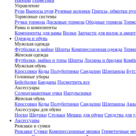
Наборы
Герметики
Управление
Рули
Выносы руля
Рулевые колонки
Грипсы, обмотки рул
Тормозные системы
Ручки тормоза
Дисковые тормоза
Ободные тормоза
Тормо
Рамы и компоненты
Компоненты для рамы
Вилки
Запчасти для вилок и амор
Одежда и обувь
Мужская одежда
Футболки и майки
Шорты
Компрессионная одежда
Термо
Женская одежда
Футболки, майки и топы
Шорты
Лосины и бриджи
Комб
Мужская обувь
Кроссовки
Кеды
Полуботинки
Сандалии
Шлепанцы
Бут
Головные уборы
Бейсболки
Банданы
Посмотреть все
Аксессуары
Солнцезащитные очки
Напульсники
Женская обувь
Кроссовки
Кеды
Полуботинки
Сандалии
Шлепанцы
Акв
Аксессуары для обуви
Носки
Шнурки
Стельки
Мешки для обуви
Средства для у
Аксессуары
Рюкзаки и сумки
Рюкзаки
Сумки
Компрессионные мешки
Герметичные м