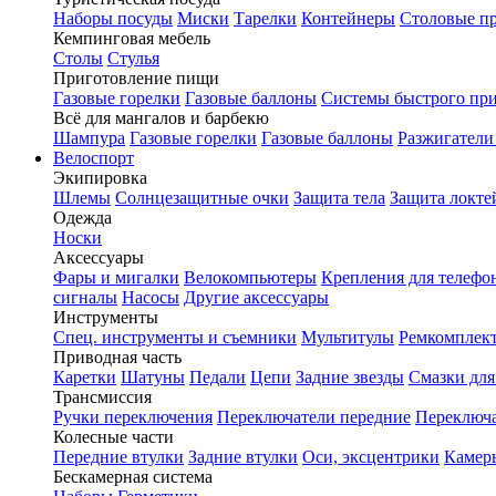
Наборы посуды
Миски
Тарелки
Контейнеры
Столовые п
Кемпинговая мебель
Столы
Стулья
Приготовление пищи
Газовые горелки
Газовые баллоны
Системы быстрого пр
Всё для мангалов и барбекю
Шампура
Газовые горелки
Газовые баллоны
Разжигатели
Велоспорт
Экипировка
Шлемы
Солнцезащитные очки
Защита тела
Защита локте
Одежда
Носки
Аксессуары
Фары и мигалки
Велокомпьютеры
Крепления для телефо
сигналы
Насосы
Другие аксессуары
Инструменты
Спец. инструменты и съемники
Мультитулы
Ремкомплек
Приводная часть
Каретки
Шатуны
Педали
Цепи
Задние звезды
Смазки для
Трансмиссия
Ручки переключения
Переключатели передние
Переключа
Колесные части
Передние втулки
Задние втулки
Оси, эксцентрики
Камер
Бескамерная система