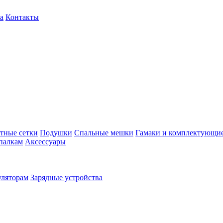
а
Контакты
тные сетки
Подушки
Спальные мешки
Гамаки и комплектующи
палкам
Аксессуары
уляторам
Зарядные устройства