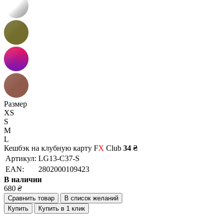
Размер
XS
S
M
L
Кешбэк на клубную карту F
X
Club
34 ₴
Артикул:
LG13-C37-S
EAN:
2802000109423
В наличии
680
₴
Сравнить товар
В список желаний
Купить
Купить в 1 клик