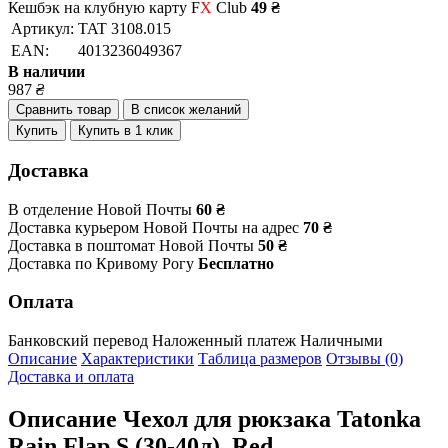
Кешбэк на клубную карту F
X
Club
49 ₴
Артикул:
TAT 3108.015
EAN:
4013236049367
В наличии
987
₴
Сравнить товар
В список желаний
Купить
Купить в 1 клик
Доставка
В отделение Новой Почты
60 ₴
Доставка курьером Новой Почты на адрес
70 ₴
Доставка в поштомат Новой Почты
50 ₴
Доставка по Кривому Рогу
Бесплатно
Оплата
Банковский перевод
Наложенный платеж
Наличными
Описание
Характеристики
Таблица размеров
Отзывы (0)
Доставка и оплата
Описание
Чехол для рюкзака Tatonka
Rain Flap S (30-40л), Red