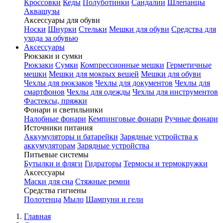
Кроссовки
Кеды
Полуботинки
Сандалии
Шлепанцы
Аквашузы
Аксессуары для обуви
Носки
Шнурки
Стельки
Мешки для обуви
Средства для
ухода за обувью
Аксессуары
Рюкзаки и сумки
Рюкзаки
Сумки
Компрессионные мешки
Герметичные
мешки
Мешки для мокрых вещей
Мешки для обуви
Чехлы для рюкзаков
Чехлы для документов
Чехлы для
смартфонов
Чехлы для одежды
Чехлы для инструментов
Фастексы, пряжки
Фонари и светильники
Налобные фонари
Кемпинговые фонари
Ручные фонари
Источники питания
Аккумуляторы и батарейки
Зарядные устройства к
аккумуляторам
Зарядные устройства
Питьевые системы
Бутылки и фляги
Гидраторы
Термосы и термокружки
Аксессуары
Маски для сна
Стяжные ремни
Средства гигиены
Полотенца
Мыло
Шампуни и гели
Главная