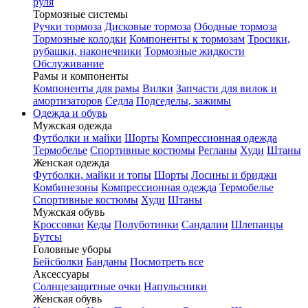
руля
Тормозные системы
Ручки тормоза
Дисковые тормоза
Ободные тормоза
Тормозные колодки
Компоненты к тормозам
Тросики,
рубашки, наконечники
Тормозные жидкости
Обслуживание
Рамы и компоненты
Компоненты для рамы
Вилки
Запчасти для вилок и
амортизаторов
Седла
Подседелы, зажимы
Одежда и обувь
Мужская одежда
Футболки и майки
Шорты
Компрессионная одежда
Термобелье
Спортивные костюмы
Регланы
Худи
Штаны
Женская одежда
Футболки, майки и топы
Шорты
Лосины и бриджи
Комбинезоны
Компрессионная одежда
Термобелье
Спортивные костюмы
Худи
Штаны
Мужская обувь
Кроссовки
Кеды
Полуботинки
Сандалии
Шлепанцы
Бутсы
Головные уборы
Бейсболки
Банданы
Посмотреть все
Аксессуары
Солнцезащитные очки
Напульсники
Женская обувь