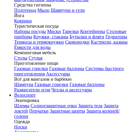
Средства гигиены
Полотенца
Мыло
Шампуни и гели
Йога
Коврики
Туристическая посуда
Наборы посуды
Миски
Тарелки
Контейнеры
Столовые
приборы
Кружки, стаканы
Бутылки и фляги
Гидраторы
Термосы и термокружки
Сковородки
Кастрюли, казаны
Ёмкости для воды
Кемпинговая мебель
Столы
Стулья
Приготовление пищи
Газовые горелки
Газовые баллоны
Системы быстрого
приготовления
Аксессуары
Всё для мангалов и барбекю
Шампура
Газовые горелки
Газовые баллоны
Разжигатели огня
Чехлы и аксессуары
Велоспорт
Экипировка
Шлемы
Солнцезащитные очки
Защита тела
Защита
локтей
Перчатки
Защитные шорты
Защита коленей/
голени
Одежда
Носки