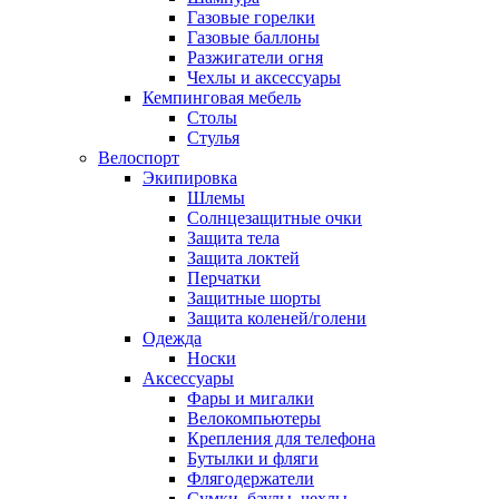
Газовые горелки
Газовые баллоны
Разжигатели огня
Чехлы и аксессуары
Кемпинговая мебель
Столы
Стулья
Велоспорт
Экипировка
Шлемы
Солнцезащитные очки
Защита тела
Защита локтей
Перчатки
Защитные шорты
Защита коленей/голени
Одежда
Носки
Аксессуары
Фары и мигалки
Велокомпьютеры
Крепления для телефона
Бутылки и фляги
Флягодержатели
Сумки, баулы, чехлы