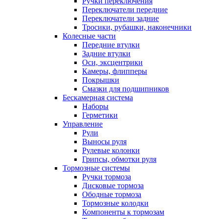
Ручки переключения
Переключатели передние
Переключатели задние
Тросики, рубашки, наконечники
Колесные части
Передние втулки
Задние втулки
Оси, эксцентрики
Камеры, флипперы
Покрышки
Смазки для подшипников
Бескамерная система
Наборы
Герметики
Управление
Рули
Выносы руля
Рулевые колонки
Грипсы, обмотки руля
Тормозные системы
Ручки тормоза
Дисковые тормоза
Ободные тормоза
Тормозные колодки
Компоненты к тормозам