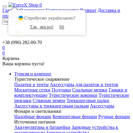
0
Главная
О компании
Сотрудничество
Возврат
Доставка и
оплата
Контакты
Спробуємо українською?
Так, звісно!
Ні
UA
|
RU
+38 (096) 282-00-70
0
0
Корзина
Ваша корзина пуста!
Туризм и кемпинг
Туристическое снаряжение
Палатки и тенты
Аксессуары для палаток и тентов
Москитные сетки
Подушки
Спальные мешки
Гамаки и
комплектующие
Туристические коврики
Туристические
рюкзаки
Стяжные ремни
Треккинговые палки
Аксессуары к треккинговым палкам
Аксессуары
Фонари и светильники
Налобные фонари
Кемпинговые фонари
Ручные фонари
Источники питания
Аккумуляторы и батарейки
Зарядные устройства к
аккумуляторам
Зарядные устройства