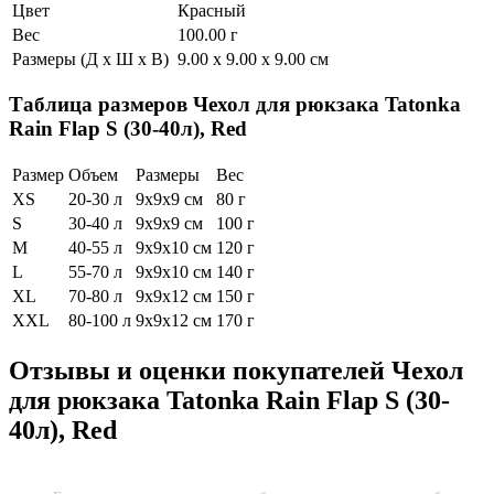
Цвет
Красный
Вес
100.00 г
Размеры (Д х Ш х В)
9.00 x 9.00 x 9.00 см
Таблица размеров
Чехол для рюкзака Tatonka
Rain Flap S (30-40л), Red
Размер
Объем
Размеры
Вес
XS
20-30 л
9x9x9 см
80 г
S
30-40 л
9x9x9 см
100 г
M
40-55 л
9x9x10 см
120 г
L
55-70 л
9x9x10 см
140 г
XL
70-80 л
9x9x12 см
150 г
XXL
80-100 л
9x9x12 см
170 г
Отзывы и оценки покупателей
Чехол
для рюкзака Tatonka Rain Flap S (30-
40л), Red