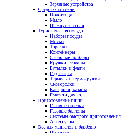
Зарядные устройства
Средства гигиены
Полотенца
Мыло
Шампуни и гели
Туристическая посуда
Наборы посуды
Миски
Тарелки
Контейнеры
Столовые приборы
Кружки, стаканы
Бутылки и фляги
Гидраторы
Термосы и термокружки
Сковородки
Кастрюли, казаны
Ёмкости для воды
Приготовление пищи
Газовые горелки
Газовые баллоны
Системы быстрого приготовления
Аксессуары
Всё для мангалов и барбекю
Шампура