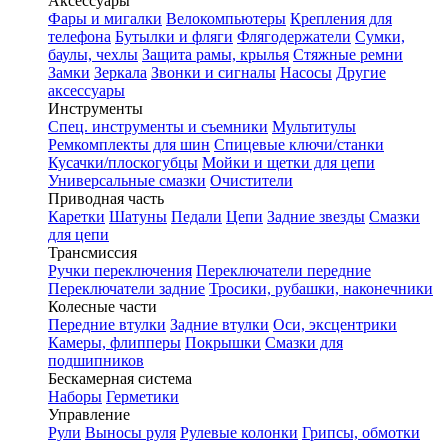
Аксессуары
Фары и мигалки
Велокомпьютеры
Крепления для
телефона
Бутылки и фляги
Флягодержатели
Сумки,
баулы, чехлы
Защита рамы, крылья
Стяжные ремни
Замки
Зеркала
Звонки и сигналы
Насосы
Другие
аксессуары
Инструменты
Спец. инструменты и съемники
Мультитулы
Ремкомплекты для шин
Спицевые ключи/станки
Кусачки/плоскогубцы
Мойки и щетки для цепи
Универсальные смазки
Очистители
Приводная часть
Каретки
Шатуны
Педали
Цепи
Задние звезды
Смазки
для цепи
Трансмиссия
Ручки переключения
Переключатели передние
Переключатели задние
Тросики, рубашки, наконечники
Колесные части
Передние втулки
Задние втулки
Оси, эксцентрики
Камеры, флипперы
Покрышки
Смазки для
подшипников
Бескамерная система
Наборы
Герметики
Управление
Рули
Выносы руля
Рулевые колонки
Грипсы, обмотки