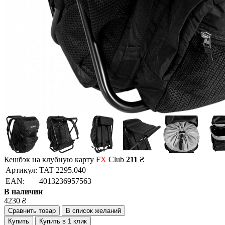
Кешбэк на клубную карту F
X
Club
211 ₴
Артикул:
TAT 2295.040
EAN:
4013236957563
В наличии
4230
₴
Сравнить товар
В список желаний
Купить
Купить в 1 клик