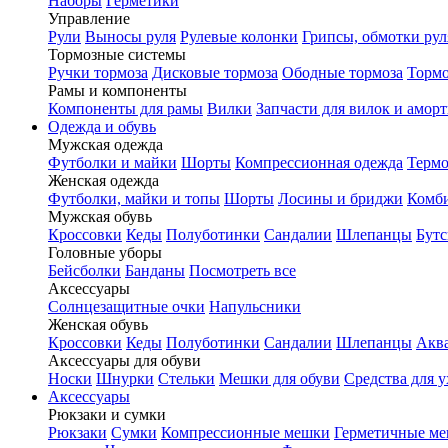
Наборы
Герметики
Управление
Рули
Выносы руля
Рулевые колонки
Грипсы, обмотки рул
Тормозные системы
Ручки тормоза
Дисковые тормоза
Ободные тормоза
Тормо
Рамы и компоненты
Компоненты для рамы
Вилки
Запчасти для вилок и амор
Одежда и обувь
Мужская одежда
Футболки и майки
Шорты
Компрессионная одежда
Термо
Женская одежда
Футболки, майки и топы
Шорты
Лосины и бриджи
Комб
Мужская обувь
Кроссовки
Кеды
Полуботинки
Сандалии
Шлепанцы
Бут
Головные уборы
Бейсболки
Банданы
Посмотреть все
Аксессуары
Солнцезащитные очки
Напульсники
Женская обувь
Кроссовки
Кеды
Полуботинки
Сандалии
Шлепанцы
Акв
Аксессуары для обуви
Носки
Шнурки
Стельки
Мешки для обуви
Средства для у
Аксессуары
Рюкзаки и сумки
Рюкзаки
Сумки
Компрессионные мешки
Герметичные м