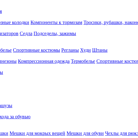
я
зные колодки
Компоненты к тормозам
Тросики, рубашки, нако
тизаторов
Седла
Подседелы, зажимы
белье
Спортивные костюмы
Регланы
Худи
Штаны
инезоны
Компрессионная одежда
Термобелье
Спортивные кост
сы
ашузы
хода за обувью
ешки
Мешки для мокрых вещей
Мешки для обуви
Чехлы для рюк