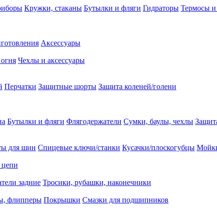
риборы
Кружки, стаканы
Бутылки и фляги
Гидраторы
Термосы и
иготовления
Аксессуары
 огня
Чехлы и аксессуары
й
Перчатки
Защитные шорты
Защита коленей/голени
на
Бутылки и фляги
Флягодержатели
Сумки, баулы, чехлы
Защит
ты для шин
Спицевые ключи/станки
Кусачки/плоскогубцы
Мойки
 цепи
тели задние
Тросики, рубашки, наконечники
ы, флипперы
Покрышки
Смазки для подшипников