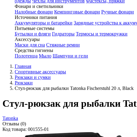
одежды
Чехлы для инструментов
Фастексы, пряжки
Фонари и светильники
Налобные фонари
Кемпинговые фонари
Ручные фонари
Источники питания
Аккумуляторы и батарейки
Зарядные устройства к аккум
Питьевые системы
Бутылки и фляги
Гидраторы
Термосы и термокружки
Аксессуары
Маски для сна
Стяжные ремни
Средства гигиены
Полотенца
Мыло
Шампуни и гели
Главная
Спортивные аксессуары
Рюкзаки и сумки
Рюкзаки
Стул-рюкзак для рыбалки Tatonka Fischerstuhl 20 л, Black
Стул-рюкзак для рыбалки Taton
Tatonka
Отзывы (0)
Код товара: 001555-01