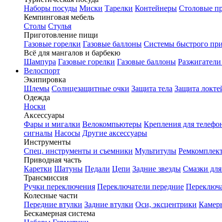
Наборы посуды
Миски
Тарелки
Контейнеры
Столовые п
Кемпинговая мебель
Столы
Стулья
Приготовление пищи
Газовые горелки
Газовые баллоны
Системы быстрого пр
Всё для мангалов и барбекю
Шампура
Газовые горелки
Газовые баллоны
Разжигатели
Велоспорт
Экипировка
Шлемы
Солнцезащитные очки
Защита тела
Защита локте
Одежда
Носки
Аксессуары
Фары и мигалки
Велокомпьютеры
Крепления для телефо
сигналы
Насосы
Другие аксессуары
Инструменты
Спец. инструменты и съемники
Мультитулы
Ремкомплек
Приводная часть
Каретки
Шатуны
Педали
Цепи
Задние звезды
Смазки для
Трансмиссия
Ручки переключения
Переключатели передние
Переключа
Колесные части
Передние втулки
Задние втулки
Оси, эксцентрики
Камер
Бескамерная система