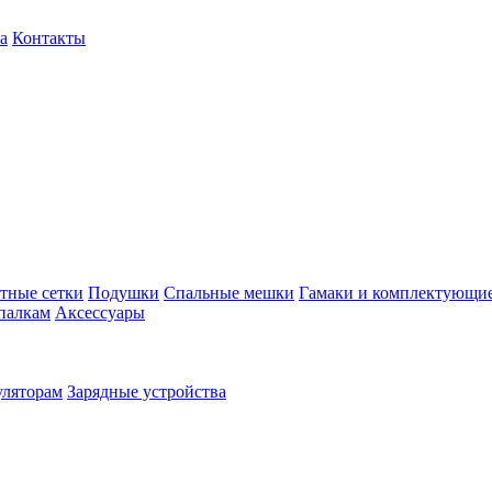
а
Контакты
тные сетки
Подушки
Спальные мешки
Гамаки и комплектующи
палкам
Аксессуары
уляторам
Зарядные устройства