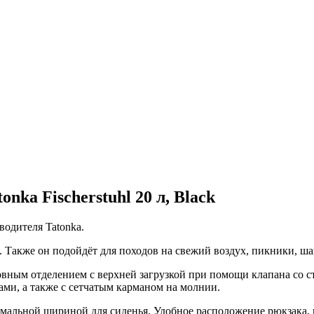
nka Fischerstuhl 20 л, Black
одителя Tatonka.
ка. Также он подойдёт для походов на свежий воздух, пикники, ш
овным отделением с верхней загрузкой при помощи клапана со 
ми, а также с сетчатым карманом на молнии.
альной шириной для сиденья. Удобное расположение рюкзака, п