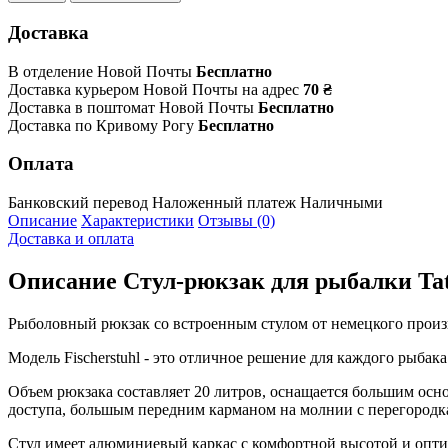
Доставка
В отделение Новой Почты
Бесплатно
Доставка курьером Новой Почты на адрес
70 ₴
Доставка в поштомат Новой Почты
Бесплатно
Доставка по Кривому Рогу
Бесплатно
Оплата
Банковский перевод
Наложенный платеж
Наличными
Описание
Характеристики
Отзывы (0)
Доставка и оплата
Описание
Стул-рюкзак для рыбалки Tato
Рыболовный рюкзак со встроенным стулом от немецкого произв
Модель Fischerstuhl - это отличное решение для каждого рыба
Объем рюкзака составляет 20 литров, оснащается большим осн
доступа, большым передним карманом на молнии с перегородка
Стул имеет алюминиевый каркас с комфортной высотой и оптим