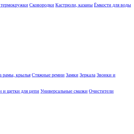
 термокружки
Сковородки
Кастрюли, казаны
Ёмкости для воды
а рамы, крылья
Стяжные ремни
Замки
Зеркала
Звонки и
 и щетки для цепи
Универсальные смазки
Очистители