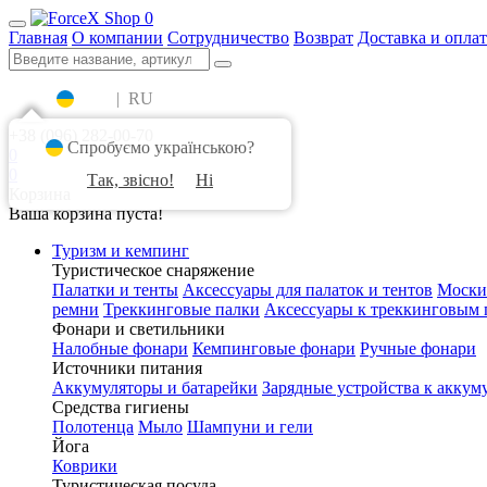
0
Главная
О компании
Сотрудничество
Возврат
Доставка и оплат
UA
|
RU
+38 (096) 282-00-70
Спробуємо українською?
0
0
Так, звісно!
Ні
Корзина
Ваша корзина пуста!
Туризм и кемпинг
Туристическое снаряжение
Палатки и тенты
Аксессуары для палаток и тентов
Моски
ремни
Треккинговые палки
Аксессуары к треккинговым 
Фонари и светильники
Налобные фонари
Кемпинговые фонари
Ручные фонари
Источники питания
Аккумуляторы и батарейки
Зарядные устройства к аккум
Средства гигиены
Полотенца
Мыло
Шампуни и гели
Йога
Коврики
Туристическая посуда