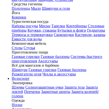
Средства гигиены
Полотенца
Мыло
Шампуни и гели
Йога
Коврики
Туристическая посуда
Наборы посуды
Миски
Тарелки
Контейнеры
Столовые
приборы
Кружки, стаканы
Бутылки и фляги
Гидраторы
Термосы и термокружки
Сковородки
Кастрюли, казаны
Ёмкости для воды
Кемпинговая мебель
Столы
Стулья
Приготовление пищи
Газовые горелки
Газовые баллоны
Системы быстрого
приготовления
Аксессуары
Всё для мангалов и барбекю
Шампура
Газовые горелки
Газовые баллоны
Разжигатели огня
Чехлы и аксессуары
Велоспорт
Экипировка
Шлемы
Солнцезащитные очки
Защита тела
Защита
локтей
Перчатки
Защитные шорты
Защита коленей/
голени
Одежда
Носки