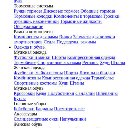
руля
Тормозные системы
Ручки тормоза
Дисковые тормоза
Ободные тормоза
Тормозные колодки
Компоненты к тормозам
Тросики,
рубашки, наконечники
Тормозные жидкости
Обслуживание
Рамы и компоненты
Компоненты для рамы
Вилки
Запчасти для вилок и
амортизаторов
Седла
Подседелы, зажимы
Одежда и обувь
Мужская одежда
Футболки и майки
Шорты
Компрессионная одежда
Термобелье
Спортивные костюмы
Регланы
Худи
Штаны
Женская одежда
Футболки, майки и топы
Шорты
Лосины и бриджи
Комбинезоны
Компрессионная одежда
Термобелье
Спортивные костюмы
Худи
Штаны
Мужская обувь
Кроссовки
Кеды
Полуботинки
Сандалии
Шлепанцы
Бутсы
Головные уборы
Бейсболки
Банданы
Посмотреть все
Аксессуары
Солнцезащитные очки
Напульсники
Женская обувь