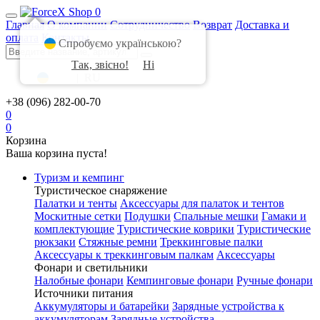
0
Главная
О компании
Сотрудничество
Возврат
Доставка и
оплата
Контакты
Спробуємо українською?
Так, звісно!
Ні
UA
|
RU
+38 (096) 282-00-70
0
0
Корзина
Ваша корзина пуста!
Туризм и кемпинг
Туристическое снаряжение
Палатки и тенты
Аксессуары для палаток и тентов
Москитные сетки
Подушки
Спальные мешки
Гамаки и
комплектующие
Туристические коврики
Туристические
рюкзаки
Стяжные ремни
Треккинговые палки
Аксессуары к треккинговым палкам
Аксессуары
Фонари и светильники
Налобные фонари
Кемпинговые фонари
Ручные фонари
Источники питания
Аккумуляторы и батарейки
Зарядные устройства к
аккумуляторам
Зарядные устройства