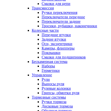
Смазки для цепи
Трансмиссия
Ручки переключения
Переключатели передние
Переключатели задние
Тросики, рубашки, наконечники
Колесные части
Передние втулки
Задние втулки
Оси, эксцентрики
Камеры, флипперы
Покрышки
Смазки для подшипников
Бескамерная система
Наборы
Герметики
Управление
Рули
Выносы руля
Рулевые колонки
Грипсы, обмотки руля
Тормозные системы
Ручки тормоза
Дисковые тормоза
Ободные тормоза