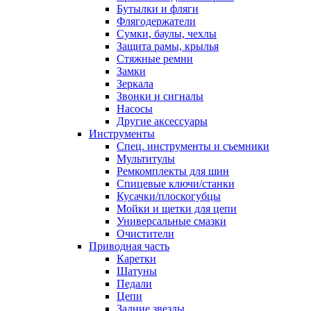
Бутылки и фляги
Флягодержатели
Сумки, баулы, чехлы
Защита рамы, крылья
Стяжные ремни
Замки
Зеркала
Звонки и сигналы
Насосы
Другие аксессуары
Инструменты
Спец. инструменты и съемники
Мультитулы
Ремкомплекты для шин
Спицевые ключи/станки
Кусачки/плоскогубцы
Мойки и щетки для цепи
Универсальные смазки
Очистители
Приводная часть
Каретки
Шатуны
Педали
Цепи
Задние звезды