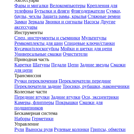
Аксессуары
Фары и мигалки
Велокомпьютеры
Крепления для
телефона
Бутылки и фляги
Флягодержатели
Сумки,
баулы, чехлы
Защита рамы, крылья
Стяжные ремни
Замки
Зеркала
Звонки и сигналы
Насосы
Другие
аксессуары
Инструменты
Спец. инструменты и съемники
Мультитулы
Ремкомплекты для шин
Спицевые ключи/станки
Кусачки/плоскогубцы
Мойки и щетки для цепи
Универсальные смазки
Очистители
Приводная часть
Каретки
Шатуны
Педали
Цепи
Задние звезды
Смазки
для цепи
Трансмиссия
Ручки переключения
Переключатели передние
Переключатели задние
Тросики, рубашки, наконечники
Колесные части
Передние втулки
Задние втулки
Оси, эксцентрики
Камеры, флипперы
Покрышки
Смазки для
подшипников
Бескамерная система
Наборы
Герметики
Управление
Рули
Выносы руля
Рулевые колонки
Грипсы, обмотки