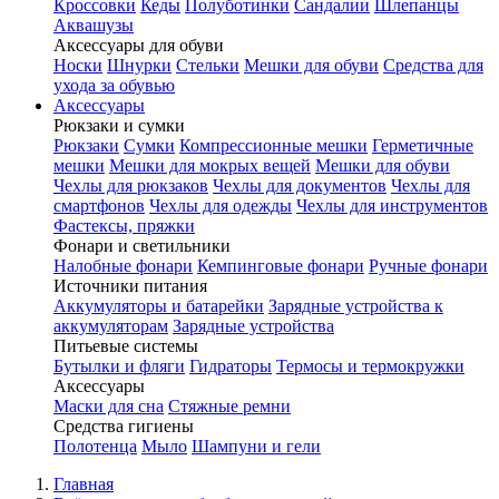
Кроссовки
Кеды
Полуботинки
Сандалии
Шлепанцы
Аквашузы
Аксессуары для обуви
Носки
Шнурки
Стельки
Мешки для обуви
Средства для
ухода за обувью
Аксессуары
Рюкзаки и сумки
Рюкзаки
Сумки
Компрессионные мешки
Герметичные
мешки
Мешки для мокрых вещей
Мешки для обуви
Чехлы для рюкзаков
Чехлы для документов
Чехлы для
смартфонов
Чехлы для одежды
Чехлы для инструментов
Фастексы, пряжки
Фонари и светильники
Налобные фонари
Кемпинговые фонари
Ручные фонари
Источники питания
Аккумуляторы и батарейки
Зарядные устройства к
аккумуляторам
Зарядные устройства
Питьевые системы
Бутылки и фляги
Гидраторы
Термосы и термокружки
Аксессуары
Маски для сна
Стяжные ремни
Средства гигиены
Полотенца
Мыло
Шампуни и гели
Главная