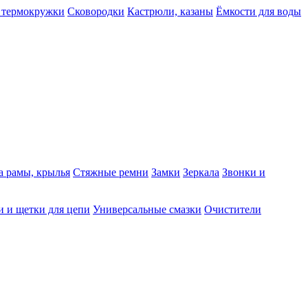
 термокружки
Сковородки
Кастрюли, казаны
Ёмкости для воды
а рамы, крылья
Стяжные ремни
Замки
Зеркала
Звонки и
 и щетки для цепи
Универсальные смазки
Очистители