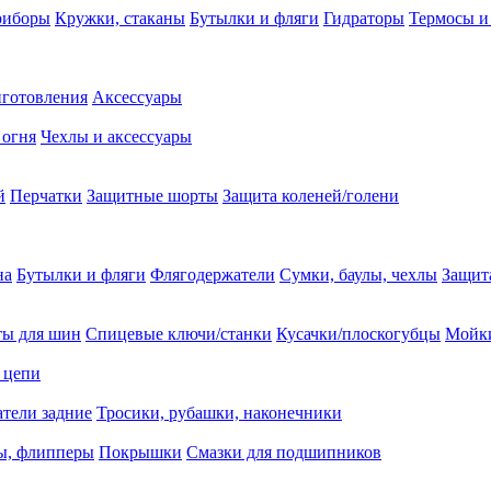
риборы
Кружки, стаканы
Бутылки и фляги
Гидраторы
Термосы и
иготовления
Аксессуары
 огня
Чехлы и аксессуары
й
Перчатки
Защитные шорты
Защита коленей/голени
на
Бутылки и фляги
Флягодержатели
Сумки, баулы, чехлы
Защит
ты для шин
Спицевые ключи/станки
Кусачки/плоскогубцы
Мойки
 цепи
тели задние
Тросики, рубашки, наконечники
ы, флипперы
Покрышки
Смазки для подшипников