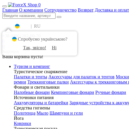
0
Главная
О компании
Сотрудничество
Возврат
Доставка и оплат
UA
|
RU
+38 (096) 282-00-70
Спробуємо українською?
0
0
Так, звісно!
Ні
Корзина
Ваша корзина пуста!
Туризм и кемпинг
Туристическое снаряжение
Палатки и тенты
Аксессуары для палаток и тентов
Моски
ремни
Треккинговые палки
Аксессуары к треккинговым 
Фонари и светильники
Налобные фонари
Кемпинговые фонари
Ручные фонари
Источники питания
Аккумуляторы и батарейки
Зарядные устройства к аккум
Средства гигиены
Полотенца
Мыло
Шампуни и гели
Йога
Коврики
Туристическая посуда