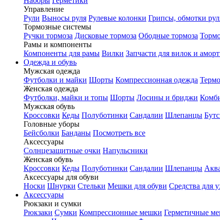
Наборы
Герметики
Управление
Рули
Выносы руля
Рулевые колонки
Грипсы, обмотки рул
Тормозные системы
Ручки тормоза
Дисковые тормоза
Ободные тормоза
Тормо
Рамы и компоненты
Компоненты для рамы
Вилки
Запчасти для вилок и амор
Одежда и обувь
Мужская одежда
Футболки и майки
Шорты
Компрессионная одежда
Термо
Женская одежда
Футболки, майки и топы
Шорты
Лосины и бриджи
Комб
Мужская обувь
Кроссовки
Кеды
Полуботинки
Сандалии
Шлепанцы
Бут
Головные уборы
Бейсболки
Банданы
Посмотреть все
Аксессуары
Солнцезащитные очки
Напульсники
Женская обувь
Кроссовки
Кеды
Полуботинки
Сандалии
Шлепанцы
Акв
Аксессуары для обуви
Носки
Шнурки
Стельки
Мешки для обуви
Средства для у
Аксессуары
Рюкзаки и сумки
Рюкзаки
Сумки
Компрессионные мешки
Герметичные м