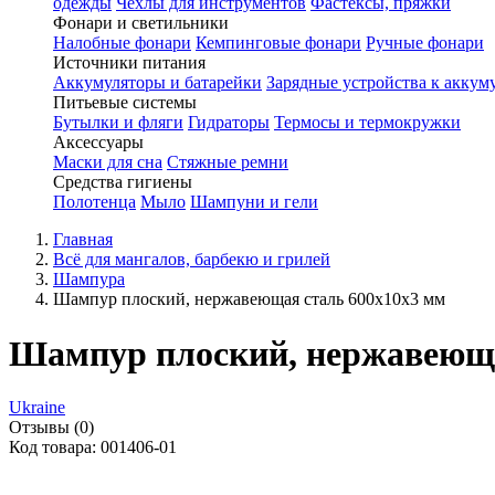
одежды
Чехлы для инструментов
Фастексы, пряжки
Фонари и светильники
Налобные фонари
Кемпинговые фонари
Ручные фонари
Источники питания
Аккумуляторы и батарейки
Зарядные устройства к аккум
Питьевые системы
Бутылки и фляги
Гидраторы
Термосы и термокружки
Аксессуары
Маски для сна
Стяжные ремни
Средства гигиены
Полотенца
Мыло
Шампуни и гели
Главная
Всё для мангалов, барбекю и грилей
Шампура
Шампур плоский, нержавеющая сталь 600x10x3 мм
Шампур плоский, нержавеюща
Ukraine
Отзывы (0)
Код товара: 001406-01