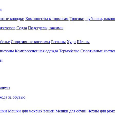
я
зные колодки
Компоненты к тормозам
Тросики, рубашки, нако
тизаторов
Седла
Подседелы, зажимы
белье
Спортивные костюмы
Регланы
Худи
Штаны
инезоны
Компрессионная одежда
Термобелье
Спортивные кост
сы
ашузы
хода за обувью
ешки
Мешки для мокрых вещей
Мешки для обуви
Чехлы для рюк