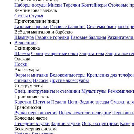
Наборы посуды
Миски
Тарелки
Контейнеры
Столовые п
Кемпинговая мебель
Столы
Стулья
Приготовление пищи
Газовые горелки
Газовые баллоны
Системы быстрого пр
Всё для мангалов и барбекю
Шампура
Газовые горелки
Газовые баллоны
Разжигатели
Велоспорт
Экипировка
Шлемы
Солнцезащитные очки
Защита тела
Защита локте
Одежда
Носки
Аксессуары
Фары и мигалки
Велокомпьютеры
Крепления для телефо
сигналы
Насосы
Другие аксессуары
Инструменты
Спец. инструменты и съемники
Мультитулы
Ремкомплек
Приводная часть
Каретки
Шатуны
Педали
Цепи
Задние звезды
Смазки для
Трансмиссия
Ручки переключения
Переключатели передние
Переключа
Колесные части
Передние втулки
Задние втулки
Оси, эксцентрики
Камер
Бескамерная система