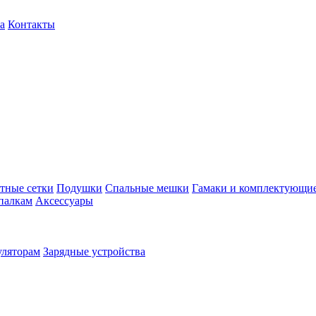
а
Контакты
тные сетки
Подушки
Спальные мешки
Гамаки и комплектующи
палкам
Аксессуары
уляторам
Зарядные устройства