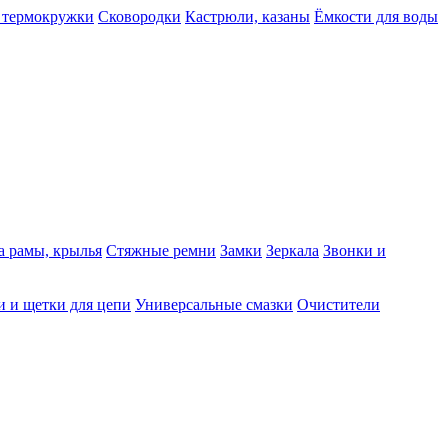
 термокружки
Сковородки
Кастрюли, казаны
Ёмкости для воды
а рамы, крылья
Стяжные ремни
Замки
Зеркала
Звонки и
 и щетки для цепи
Универсальные смазки
Очистители