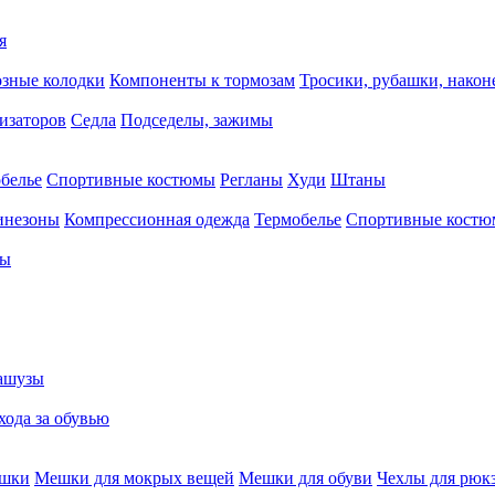
я
зные колодки
Компоненты к тормозам
Тросики, рубашки, нако
тизаторов
Седла
Подседелы, зажимы
белье
Спортивные костюмы
Регланы
Худи
Штаны
инезоны
Компрессионная одежда
Термобелье
Спортивные кост
сы
ашузы
хода за обувью
ешки
Мешки для мокрых вещей
Мешки для обуви
Чехлы для рюк