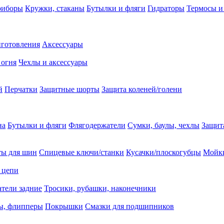
риборы
Кружки, стаканы
Бутылки и фляги
Гидраторы
Термосы и
иготовления
Аксессуары
 огня
Чехлы и аксессуары
й
Перчатки
Защитные шорты
Защита коленей/голени
на
Бутылки и фляги
Флягодержатели
Сумки, баулы, чехлы
Защит
ты для шин
Спицевые ключи/станки
Кусачки/плоскогубцы
Мойки
 цепи
тели задние
Тросики, рубашки, наконечники
ы, флипперы
Покрышки
Смазки для подшипников