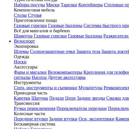
Наборы посуды
Миски
Тарелки
Контейнеры
Столовые п
Кемпинговая мебель
Столы
Стулья
Приготовление пищи
Газовые горелки
Газовые баллоны
Системы быстрого пр
Всё для мангалов и барбекю
Шампура
Газовые горелки
Газовые баллоны
Разжигатели
Велоспорт
Экипировка
Шлемы
Солнцезащитные очки
Защита тела
Защита локте
Одежда
Носки
Аксессуары
Фары и мигалки
Велокомпьютеры
Крепления для телефо
сигналы
Насосы
Другие аксессуары
Инструменты
Спец. инструменты и съемники
Мультитулы
Ремкомплек
Приводная часть
Каретки
Шатуны
Педали
Цепи
Задние звезды
Смазки для
Трансмиссия
Ручки переключения
Переключатели передние
Переключа
Колесные части
Передние втулки
Задние втулки
Оси, эксцентрики
Камер
Бескамерная система