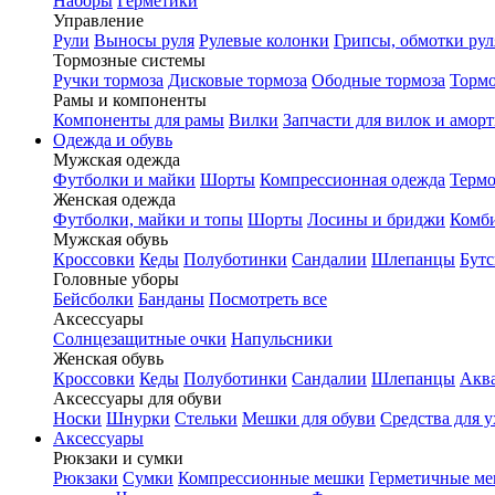
Наборы
Герметики
Управление
Рули
Выносы руля
Рулевые колонки
Грипсы, обмотки рул
Тормозные системы
Ручки тормоза
Дисковые тормоза
Ободные тормоза
Тормо
Рамы и компоненты
Компоненты для рамы
Вилки
Запчасти для вилок и амор
Одежда и обувь
Мужская одежда
Футболки и майки
Шорты
Компрессионная одежда
Термо
Женская одежда
Футболки, майки и топы
Шорты
Лосины и бриджи
Комб
Мужская обувь
Кроссовки
Кеды
Полуботинки
Сандалии
Шлепанцы
Бут
Головные уборы
Бейсболки
Банданы
Посмотреть все
Аксессуары
Солнцезащитные очки
Напульсники
Женская обувь
Кроссовки
Кеды
Полуботинки
Сандалии
Шлепанцы
Акв
Аксессуары для обуви
Носки
Шнурки
Стельки
Мешки для обуви
Средства для у
Аксессуары
Рюкзаки и сумки
Рюкзаки
Сумки
Компрессионные мешки
Герметичные м