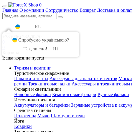
0
Главная
О компании
Сотрудничество
Возврат
Доставка и оплат
UA
|
RU
+38 (096) 282-00-70
Спробуємо українською?
0
0
Так, звісно!
Ні
Корзина
Ваша корзина пуста!
Туризм и кемпинг
Туристическое снаряжение
Палатки и тенты
Аксессуары для палаток и тентов
Моски
ремни
Треккинговые палки
Аксессуары к треккинговым 
Фонари и светильники
Налобные фонари
Кемпинговые фонари
Ручные фонари
Источники питания
Аккумуляторы и батарейки
Зарядные устройства к аккум
Средства гигиены
Полотенца
Мыло
Шампуни и гели
Йога
Коврики
Туристическая посуда