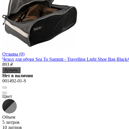
Отзывы (0)
Чехол для обуви Sea To Summit - Travelling Light Shoe Bag Black/
893
₴
Купить
Нет в наличии
001492-01-S
Цвет
Объем
5 литров
10 литров