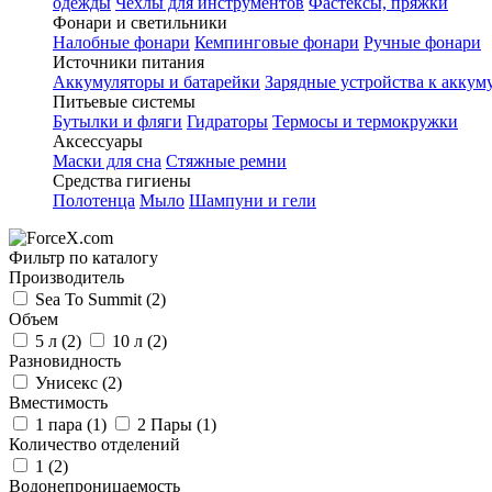
одежды
Чехлы для инструментов
Фастексы, пряжки
Фонари и светильники
Налобные фонари
Кемпинговые фонари
Ручные фонари
Источники питания
Аккумуляторы и батарейки
Зарядные устройства к аккум
Питьевые системы
Бутылки и фляги
Гидраторы
Термосы и термокружки
Аксессуары
Маски для сна
Стяжные ремни
Средства гигиены
Полотенца
Мыло
Шампуни и гели
Фильтр по каталогу
Производитель
Sea To Summit
(2)
Объем
5 л
(2)
10 л
(2)
Разновидность
Унисекс
(2)
Вместимость
1 пара
(1)
2 Пары
(1)
Количество отделений
1
(2)
Водонепроницаемость