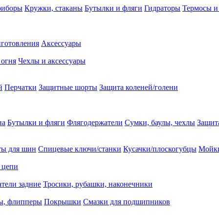
риборы
Кружки, стаканы
Бутылки и фляги
Гидраторы
Термосы и
иготовления
Аксессуары
 огня
Чехлы и аксессуары
й
Перчатки
Защитные шорты
Защита коленей/голени
на
Бутылки и фляги
Флягодержатели
Сумки, баулы, чехлы
Защит
ты для шин
Спицевые ключи/станки
Кусачки/плоскогубцы
Мойки
 цепи
тели задние
Тросики, рубашки, наконечники
ы, флипперы
Покрышки
Смазки для подшипников