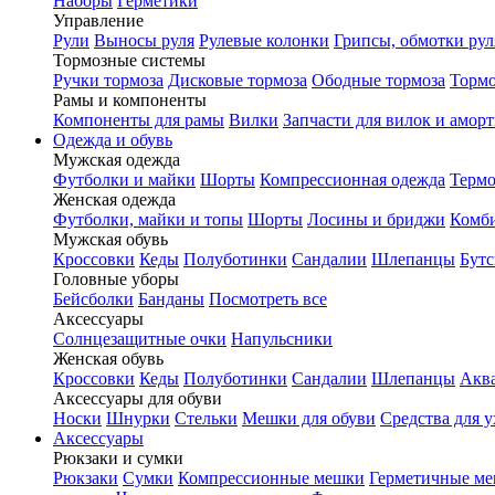
Наборы
Герметики
Управление
Рули
Выносы руля
Рулевые колонки
Грипсы, обмотки рул
Тормозные системы
Ручки тормоза
Дисковые тормоза
Ободные тормоза
Тормо
Рамы и компоненты
Компоненты для рамы
Вилки
Запчасти для вилок и амор
Одежда и обувь
Мужская одежда
Футболки и майки
Шорты
Компрессионная одежда
Термо
Женская одежда
Футболки, майки и топы
Шорты
Лосины и бриджи
Комб
Мужская обувь
Кроссовки
Кеды
Полуботинки
Сандалии
Шлепанцы
Бут
Головные уборы
Бейсболки
Банданы
Посмотреть все
Аксессуары
Солнцезащитные очки
Напульсники
Женская обувь
Кроссовки
Кеды
Полуботинки
Сандалии
Шлепанцы
Акв
Аксессуары для обуви
Носки
Шнурки
Стельки
Мешки для обуви
Средства для у
Аксессуары
Рюкзаки и сумки
Рюкзаки
Сумки
Компрессионные мешки
Герметичные м