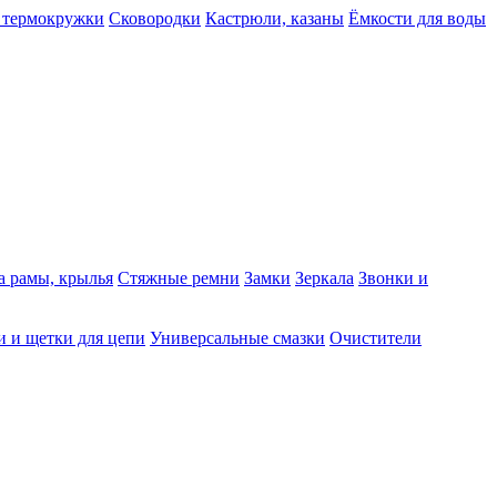
 термокружки
Сковородки
Кастрюли, казаны
Ёмкости для воды
а рамы, крылья
Стяжные ремни
Замки
Зеркала
Звонки и
 и щетки для цепи
Универсальные смазки
Очистители