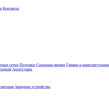
а
Контакты
тные сетки
Подушки
Спальные мешки
Гамаки и комплектующи
палкам
Аксессуары
уляторам
Зарядные устройства