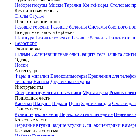
Наборы посуды
Миски
Тарелки
Контейнеры
Столовые п
Кемпинговая мебель
Столы
Стулья
Приготовление пищи
Газовые горелки
Газовые баллоны
Системы быстрого пр
Всё для мангалов и барбекю
Шампура
Газовые горелки
Газовые баллоны
Разжигатели
Велоспорт
Экипировка
Шлемы
Солнцезащитные очки
Защита тела
Защита локте
Одежда
Носки
Аксессуары
Фары и мигалки
Велокомпьютеры
Крепления для телефо
сигналы
Насосы
Другие аксессуары
Инструменты
Спец. инструменты и съемники
Мультитулы
Ремкомплек
Приводная часть
Каретки
Шатуны
Педали
Цепи
Задние звезды
Смазки для
Трансмиссия
Ручки переключения
Переключатели передние
Переключа
Колесные части
Передние втулки
Задние втулки
Оси, эксцентрики
Камер
Бескамерная система