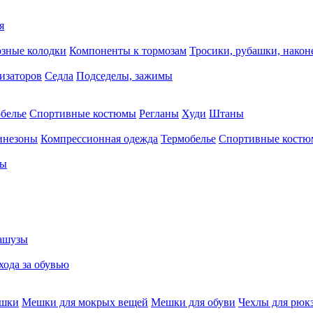
я
зные колодки
Компоненты к тормозам
Тросики, рубашки, нако
тизаторов
Седла
Подседелы, зажимы
белье
Спортивные костюмы
Регланы
Худи
Штаны
инезоны
Компрессионная одежда
Термобелье
Спортивные кост
сы
ашузы
хода за обувью
ешки
Мешки для мокрых вещей
Мешки для обуви
Чехлы для рюк