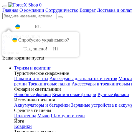
0
Главная
О компании
Сотрудничество
Возврат
Доставка и оплат
UA
|
RU
+38 (096) 282-00-70
Спробуємо українською?
0
0
Так, звісно!
Ні
Корзина
Ваша корзина пуста!
Туризм и кемпинг
Туристическое снаряжение
Палатки и тенты
Аксессуары для палаток и тентов
Моски
ремни
Треккинговые палки
Аксессуары к треккинговым 
Фонари и светильники
Налобные фонари
Кемпинговые фонари
Ручные фонари
Источники питания
Аккумуляторы и батарейки
Зарядные устройства к аккум
Средства гигиены
Полотенца
Мыло
Шампуни и гели
Йога
Коврики
Туристическая посуда