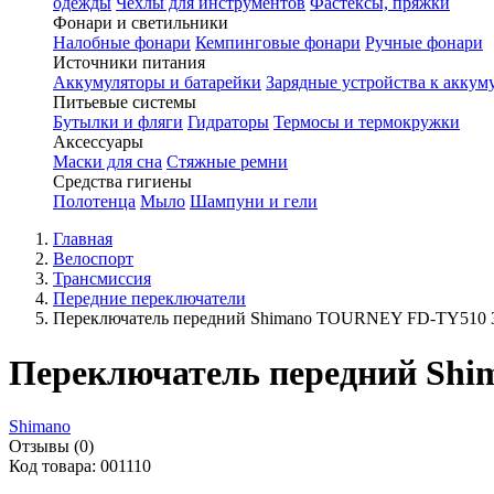
одежды
Чехлы для инструментов
Фастексы, пряжки
Фонари и светильники
Налобные фонари
Кемпинговые фонари
Ручные фонари
Источники питания
Аккумуляторы и батарейки
Зарядные устройства к аккум
Питьевые системы
Бутылки и фляги
Гидраторы
Термосы и термокружки
Аксессуары
Маски для сна
Стяжные ремни
Средства гигиены
Полотенца
Мыло
Шампуни и гели
Главная
Велоспорт
Трансмиссия
Передние переключатели
Переключатель передний Shimano TOURNEY FD-TY510 31
Переключатель передний Shi
Shimano
Отзывы (0)
Код товара: 001110