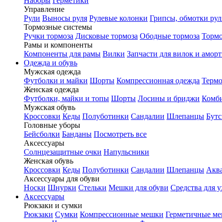
Наборы
Герметики
Управление
Рули
Выносы руля
Рулевые колонки
Грипсы, обмотки рул
Тормозные системы
Ручки тормоза
Дисковые тормоза
Ободные тормоза
Тормо
Рамы и компоненты
Компоненты для рамы
Вилки
Запчасти для вилок и амор
Одежда и обувь
Мужская одежда
Футболки и майки
Шорты
Компрессионная одежда
Термо
Женская одежда
Футболки, майки и топы
Шорты
Лосины и бриджи
Комб
Мужская обувь
Кроссовки
Кеды
Полуботинки
Сандалии
Шлепанцы
Бут
Головные уборы
Бейсболки
Банданы
Посмотреть все
Аксессуары
Солнцезащитные очки
Напульсники
Женская обувь
Кроссовки
Кеды
Полуботинки
Сандалии
Шлепанцы
Акв
Аксессуары для обуви
Носки
Шнурки
Стельки
Мешки для обуви
Средства для у
Аксессуары
Рюкзаки и сумки
Рюкзаки
Сумки
Компрессионные мешки
Герметичные м