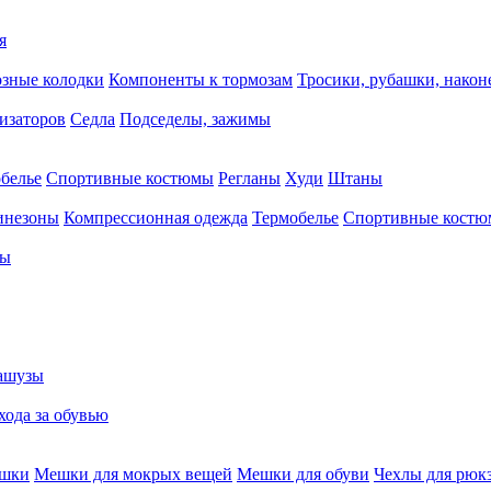
я
зные колодки
Компоненты к тормозам
Тросики, рубашки, нако
тизаторов
Седла
Подседелы, зажимы
белье
Спортивные костюмы
Регланы
Худи
Штаны
инезоны
Компрессионная одежда
Термобелье
Спортивные кост
сы
ашузы
хода за обувью
ешки
Мешки для мокрых вещей
Мешки для обуви
Чехлы для рюк