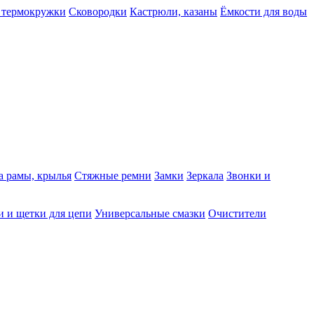
 термокружки
Сковородки
Кастрюли, казаны
Ёмкости для воды
а рамы, крылья
Стяжные ремни
Замки
Зеркала
Звонки и
 и щетки для цепи
Универсальные смазки
Очистители