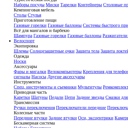
Наборы посуды
Миски
Тарелки
Контейнеры
Столовые п
Кемпинговая мебель
Столы
Стулья
Приготовление пищи
Газовые горелки
Газовые баллоны
Системы быстрого пр
Всё для мангалов и барбекю
Шампура
Газовые горелки
Газовые баллоны
Разжигатели
Велоспорт
Экипировка
Шлемы
Солнцезащитные очки
Защита тела
Защита локте
Одежда
Носки
Аксессуары
Фары и мигалки
Велокомпьютеры
Крепления для телефо
сигналы
Насосы
Другие аксессуары
Инструменты
Спец. инструменты и съемники
Мультитулы
Ремкомплек
Приводная часть
Каретки
Шатуны
Педали
Цепи
Задние звезды
Смазки для
Трансмиссия
Ручки переключения
Переключатели передние
Переключа
Колесные части
Передние втулки
Задние втулки
Оси, эксцентрики
Камер
Бескамерная система