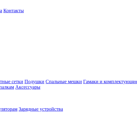
а
Контакты
тные сетки
Подушки
Спальные мешки
Гамаки и комплектующи
палкам
Аксессуары
уляторам
Зарядные устройства