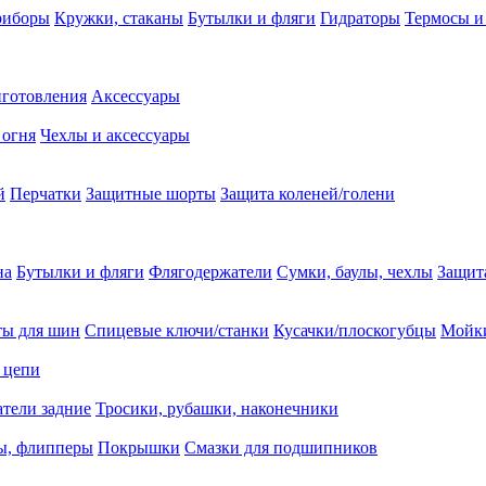
риборы
Кружки, стаканы
Бутылки и фляги
Гидраторы
Термосы и
иготовления
Аксессуары
 огня
Чехлы и аксессуары
й
Перчатки
Защитные шорты
Защита коленей/голени
на
Бутылки и фляги
Флягодержатели
Сумки, баулы, чехлы
Защит
ты для шин
Спицевые ключи/станки
Кусачки/плоскогубцы
Мойки
 цепи
тели задние
Тросики, рубашки, наконечники
ы, флипперы
Покрышки
Смазки для подшипников