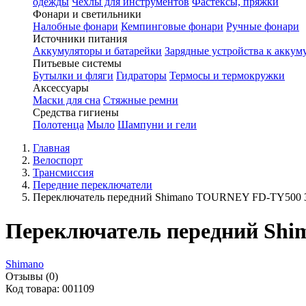
одежды
Чехлы для инструментов
Фастексы, пряжки
Фонари и светильники
Налобные фонари
Кемпинговые фонари
Ручные фонари
Источники питания
Аккумуляторы и батарейки
Зарядные устройства к аккум
Питьевые системы
Бутылки и фляги
Гидраторы
Термосы и термокружки
Аксессуары
Маски для сна
Стяжные ремни
Средства гигиены
Полотенца
Мыло
Шампуни и гели
Главная
Велоспорт
Трансмиссия
Передние переключатели
Переключатель передний Shimano TOURNEY FD-TY500 31
Переключатель передний Shi
Shimano
Отзывы (0)
Код товара: 001109