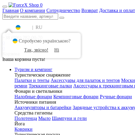
0
Главная
О компании
Сотрудничество
Возврат
Доставка и оплат
UA
|
RU
+38 (096) 282-00-70
Спробуємо українською?
0
0
Так, звісно!
Ні
Корзина
Ваша корзина пуста!
Туризм и кемпинг
Туристическое снаряжение
Палатки и тенты
Аксессуары для палаток и тентов
Моски
ремни
Треккинговые палки
Аксессуары к треккинговым 
Фонари и светильники
Налобные фонари
Кемпинговые фонари
Ручные фонари
Источники питания
Аккумуляторы и батарейки
Зарядные устройства к аккум
Средства гигиены
Полотенца
Мыло
Шампуни и гели
Йога
Коврики
Туристическая посуда