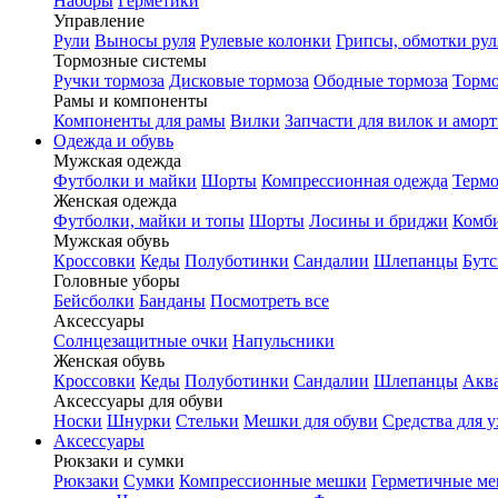
Наборы
Герметики
Управление
Рули
Выносы руля
Рулевые колонки
Грипсы, обмотки рул
Тормозные системы
Ручки тормоза
Дисковые тормоза
Ободные тормоза
Тормо
Рамы и компоненты
Компоненты для рамы
Вилки
Запчасти для вилок и амор
Одежда и обувь
Мужская одежда
Футболки и майки
Шорты
Компрессионная одежда
Термо
Женская одежда
Футболки, майки и топы
Шорты
Лосины и бриджи
Комб
Мужская обувь
Кроссовки
Кеды
Полуботинки
Сандалии
Шлепанцы
Бут
Головные уборы
Бейсболки
Банданы
Посмотреть все
Аксессуары
Солнцезащитные очки
Напульсники
Женская обувь
Кроссовки
Кеды
Полуботинки
Сандалии
Шлепанцы
Акв
Аксессуары для обуви
Носки
Шнурки
Стельки
Мешки для обуви
Средства для у
Аксессуары
Рюкзаки и сумки
Рюкзаки
Сумки
Компрессионные мешки
Герметичные м