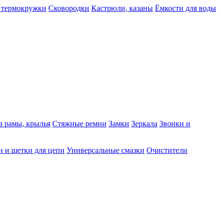
 термокружки
Сковородки
Кастрюли, казаны
Ёмкости для воды
а рамы, крылья
Стяжные ремни
Замки
Зеркала
Звонки и
 и щетки для цепи
Универсальные смазки
Очистители