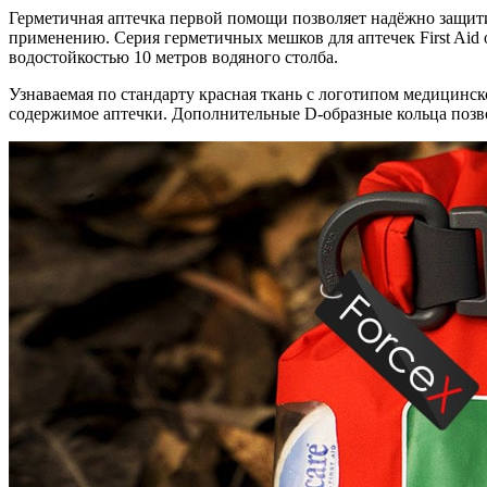
Герметичная аптечка первой помощи позволяет надёжно защити
применению. Серия герметичных мешков для аптечек First Aid
водостойкостью 10 метров водяного столба.
Узнаваемая по стандарту красная ткань с логотипом медицинск
содержимое аптечки. Дополнительные D-образные кольца позво