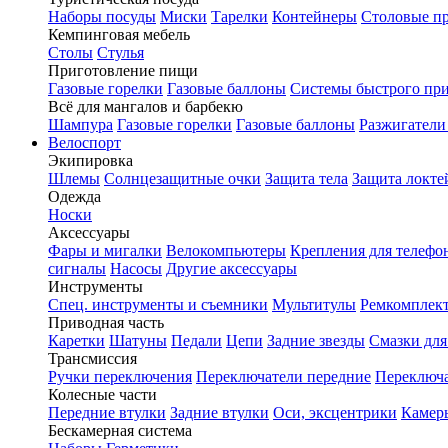
Наборы посуды
Миски
Тарелки
Контейнеры
Столовые п
Кемпинговая мебель
Столы
Стулья
Приготовление пищи
Газовые горелки
Газовые баллоны
Системы быстрого пр
Всё для мангалов и барбекю
Шампура
Газовые горелки
Газовые баллоны
Разжигатели
Велоспорт
Экипировка
Шлемы
Солнцезащитные очки
Защита тела
Защита локте
Одежда
Носки
Аксессуары
Фары и мигалки
Велокомпьютеры
Крепления для телефо
сигналы
Насосы
Другие аксессуары
Инструменты
Спец. инструменты и съемники
Мультитулы
Ремкомплек
Приводная часть
Каретки
Шатуны
Педали
Цепи
Задние звезды
Смазки для
Трансмиссия
Ручки переключения
Переключатели передние
Переключа
Колесные части
Передние втулки
Задние втулки
Оси, эксцентрики
Камер
Бескамерная система