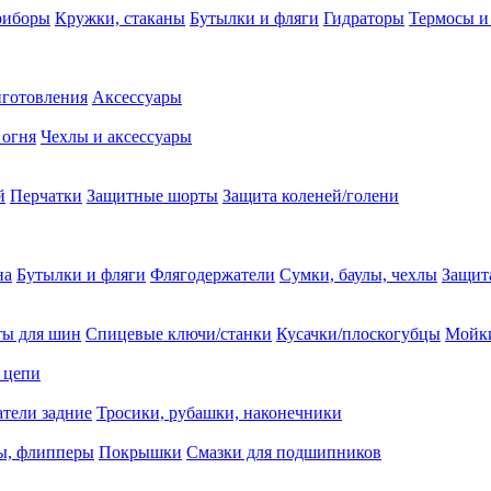
риборы
Кружки, стаканы
Бутылки и фляги
Гидраторы
Термосы и
иготовления
Аксессуары
 огня
Чехлы и аксессуары
й
Перчатки
Защитные шорты
Защита коленей/голени
на
Бутылки и фляги
Флягодержатели
Сумки, баулы, чехлы
Защит
ты для шин
Спицевые ключи/станки
Кусачки/плоскогубцы
Мойки
 цепи
тели задние
Тросики, рубашки, наконечники
ы, флипперы
Покрышки
Смазки для подшипников