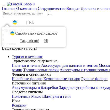
0
Главная
О компании
Сотрудничество
Возврат
Доставка и оплат
UA
|
RU
+38 (096) 282-00-70
Спробуємо українською?
0
0
Так, звісно!
Ні
Корзина
Ваша корзина пуста!
Туризм и кемпинг
Туристическое снаряжение
Палатки и тенты
Аксессуары для палаток и тентов
Моски
ремни
Треккинговые палки
Аксессуары к треккинговым 
Фонари и светильники
Налобные фонари
Кемпинговые фонари
Ручные фонари
Источники питания
Аккумуляторы и батарейки
Зарядные устройства к аккум
Средства гигиены
Полотенца
Мыло
Шампуни и гели
Йога
Коврики
Туристическая посуда