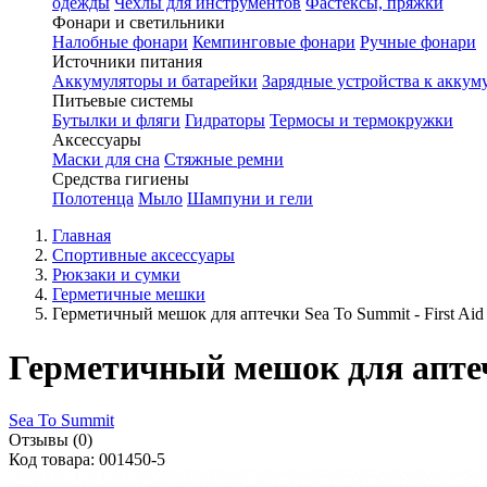
одежды
Чехлы для инструментов
Фастексы, пряжки
Фонари и светильники
Налобные фонари
Кемпинговые фонари
Ручные фонари
Источники питания
Аккумуляторы и батарейки
Зарядные устройства к аккум
Питьевые системы
Бутылки и фляги
Гидраторы
Термосы и термокружки
Аксессуары
Маски для сна
Стяжные ремни
Средства гигиены
Полотенца
Мыло
Шампуни и гели
Главная
Спортивные аксессуары
Рюкзаки и сумки
Герметичные мешки
Герметичный мешок для аптечки Sea To Summit - First Aid
Герметичный мешок для аптечк
Sea To Summit
Отзывы (0)
Код товара: 001450-5