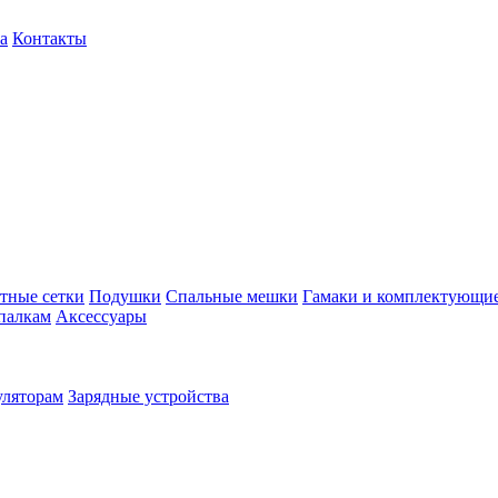
а
Контакты
тные сетки
Подушки
Спальные мешки
Гамаки и комплектующи
палкам
Аксессуары
уляторам
Зарядные устройства