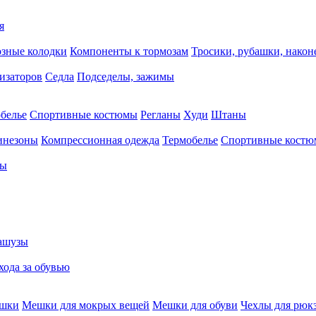
я
зные колодки
Компоненты к тормозам
Тросики, рубашки, нако
тизаторов
Седла
Подседелы, зажимы
белье
Спортивные костюмы
Регланы
Худи
Штаны
инезоны
Компрессионная одежда
Термобелье
Спортивные кост
сы
ашузы
хода за обувью
ешки
Мешки для мокрых вещей
Мешки для обуви
Чехлы для рюк